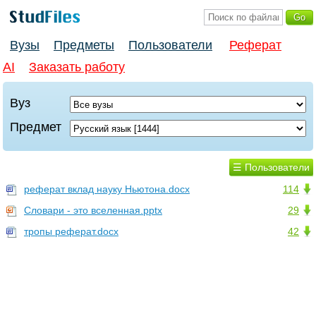
Вузы
Предметы
Пользователи
Реферат
AI
Заказать работу
Вуз
Предмет
☰ Пользователи
реферат вклад науку Ньютона.docx
114
Словари - это вселенная.pptx
29
тропы реферат.docx
42