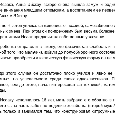
Исаака, Анна Эйскоу, вскоре снова вышла замуж и родил
е внимания младшим отпрыскам, а воспитанием ее первен
Уильям Эйскоу.
стве Ньютон увлекался живописью, поэзией, самозабвенно 
ных змеев. При этом он по-прежнему был весьма болезне
ерстниками Исаак предпочитал собственные увлечения.
 ребенка отправили в школу, его физическая слабость и
ной того, что мальчика избили до полуобморочного состояни
очасье приобрести атлетическую физическую форму он не 
.
до этого случая он достаточно плохо учился и явно не
яться по успеваемости среди своих одноклассников. 
знее, чем до этого, начал интересоваться техникой, ма
ды.
 Исааку исполнилось 16 лет, мать забрала его обратно в
его сына часть забот по ведению хозяйства (второй муж 
ь только и занимался тем, что конструировал хитроумны