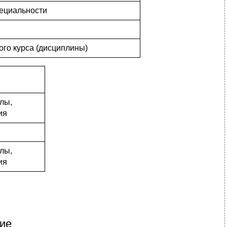
пециальности
го курса (дисциплины)
лы,
ия
лы,
ия
ие