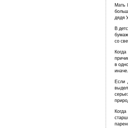
Мать 
больш
дядя 
В дет
бумаж
со св
Когда
причи
в одн
иначе
Если 
выдел
серье
приро
Когда
старш
парен