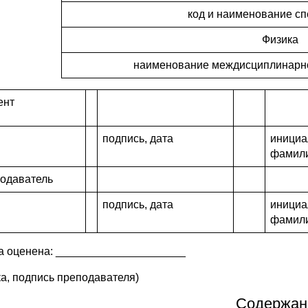
код и наименование с
Физика
наименование междисциплинарно
ент
подпись, дата
инициа
фамил
одаватель
подпись, дата
инициа
фамил
а оценена: _____________________
ка, подпись преподавателя)
Содержан