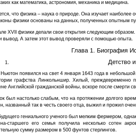
 таких как математика, астрономия, механика и медицина.
ется, что физика – наука о природе. Она изучает наиболее
аконы физики основаны на данных, полученных опытным пу
але XVII физики делали свои открытия следующим образом.
и вывод. А затем этот вывод проверяли с помощью опыта.
Глава 1. Биография И
Детство и
 Ньютон появился на свет 4 января 1643 года в небольшо
тории графства Линкольншир. Хилый, преждевременно п
уне Английской гражданской войны, вскоре после смерти св
ок был настолько слабым, что на протяжении долгого врем
н, названный так в честь своего отца, выжил и прожил очен
будущего гениального ученого был мелким фермером, одна
на-старшего его семья получила несколько сотен акр
тельную сумму размером в 500 фунтов стерлингов.