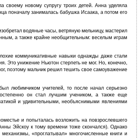
а своему новому супругу троих детей. Анна уделяла
ца поначалу занималась бабушка Исаака, а потом его
изобретал водяные часы, ветряную мельницу, мастерил
нным, а также крайне необщительным: веселым играм
 плохие коммуникативные навыки однажды даже стали
я. Это унижение Ньютон стерпеть не мог. Но, конечно,
мог, поэтому мальчик решил тешить свое самоуважение
 был любимчиком учителей, то после начал серьезно
Постепенно он стал лучшим учеником, а также еще
тематикой и удивительными, необъяснимыми явлениями
 поместье и попыталась возложить на повзрослевшего
Анны Эйскоу к тому времени тоже скончался). Однако
е механизмы, «проглатывал» многочисленные книги и