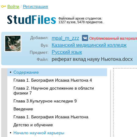
Войти
/
Регистрация
Файловый архив студентов.
1327 вузов, 5478 предметов.
Добавил:
mpal_m_zzz
Опубликованный материал
Казанский медицинский колледж
Вуз:
Русский язык
Предмет:
реферат вклад науку Ньютона
.docx
Файл:
•
Содержание
Глава 1. Биография Исаака Ньютона 4
Глава 2. Научное достижение в области
физики 7
Глава 3.Культурное наследие 9
Введение
Глава 1. Биография Исаака Ньютона
Детство и обучение
•
Начало научной карьеры