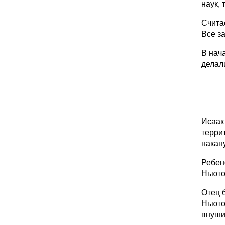
наук,
Счита
Все з
В нач
делал
Исаак
терри
накан
Ребен
Ньюто
Отец 
Ньюто
внуши