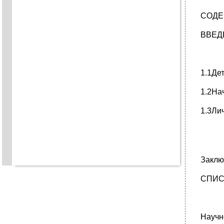
СОДЕ
ВВЕД
1.1Де
1.2На
1.3Ли
Заклю
СПИС
Научн