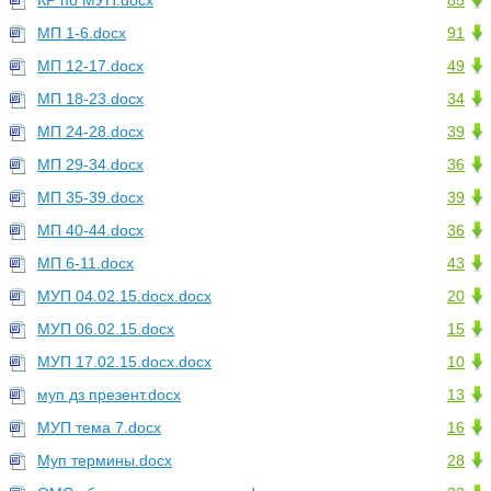
КР по МУП.docx
85
МП 1-6.docx
91
МП 12-17.docx
49
МП 18-23.docx
34
МП 24-28.docx
39
МП 29-34.docx
36
МП 35-39.docx
39
МП 40-44.docx
36
МП 6-11.docx
43
МУП 04.02.15.docx.docx
20
МУП 06.02.15.docx
15
МУП 17.02.15.docx.docx
10
муп дз презент.docx
13
МУП тема 7.docx
16
Муп термины.docx
28