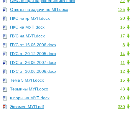
ОМС общая характеристика.docx
22
Ответы на задачи по МП.docx
125
ПКС на кр МУП.docx
20
ПКС на МУП.docx
16
ПУС на МУП.docx
17
ПУС от 16.06.2006.docx
8
ПУС от 20.12.2005.docx
14
ПУС от 26.06.2007.docx
11
ПУС от 30.06.2006.docx
12
Тема 5 МУП.docx
15
Термины МУП.docx
43
шпоры на МУП.docx
80
Экзамен МУП.pdf
330