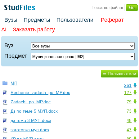
Вузы
Предметы
Пользователи
Реферат
AI
Заказать работу
Вуз
Предмет
☰ Пользователи
МП
261
Reshenie_zadach_po_MP.doc
127
Zadachi_po_MP.doc
79
Дз по теме 5 МУП.docx
73
дз тема 3 МУП.docx
48
заготовка муп.docx
47