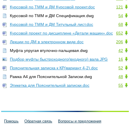
Курсовой по ТММ и ДМ Курсовой проект.doc
121
Курсовой по ТММ и ДМ Спецификация.dwg
54
Курсовой по ТММ и ДМ Титульный лист.doc
68
Курсовой проект по дисциплине «Детали машин».doc
652
Лекции по ДМ в электронном виде.doc
206
Муфта упругая втулочно-пальцевая.dwg
42
Подбор муфты быстроходного(входного) вала.JPG
16
Пояснительная записка к КР(вариант 4-2).doc
52
Рамка А4 для Пояснительной Записки.dwg
48
Этикетка для Пояснительной записки.doc
55
Помощь
Обратная связь
Вопросы и предложения