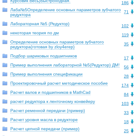
Курсовик Весь)Быстроходная.
186
Лаба№5Определение основных параметров зубчатого
71
редуктора
Лабораторная №5 (Редуктор)
102
некоторая теория по дм
119
Определение основных параметров зубчатого
35
редуктора(готовая by zloy4erep)
Подбор шариковых подшипников
17
Пример выполнения лабораторной №5(Редуктор) ДМ!
56
Пример выполнения спецификации
28
Проектировочный расчет методическое пособие
174
Расчет валов и подшипников в MathCad
84
расчет редуктора к ленточному конвейеру
103
Расчет ременной передачи (пример)
33
Расчет уровня масла в редукторе
18
Расчет цепной передачи (пример)
25