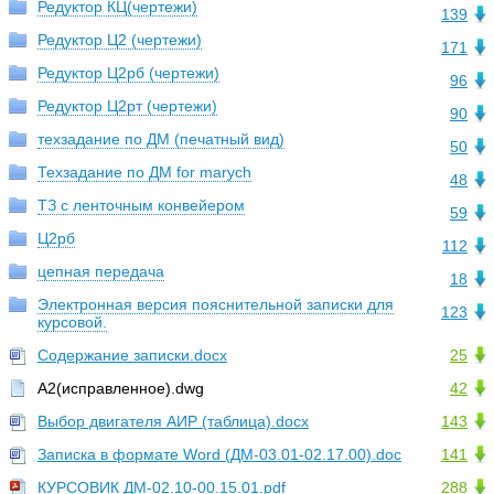
Редуктор КЦ(чертежи)
139
Редуктор Ц2 (чертежи)
171
Редуктор Ц2рб (чертежи)
96
Редуктор Ц2рт (чертежи)
90
техзадание по ДМ (печатный вид)
50
Техзадание по ДМ for marych
48
ТЗ с ленточным конвейером
59
Ц2рб
112
цепная передача
18
Электронная версия пояснительной записки для
123
курсовой.
Cодержание записки.docx
25
А2(исправленное).dwg
42
Выбор двигателя АИР (таблица).docx
143
Записка в формате Word (ДМ-03.01-02.17.00).doc
141
КУРСОВИК ДМ-02.10-00.15.01.pdf
288