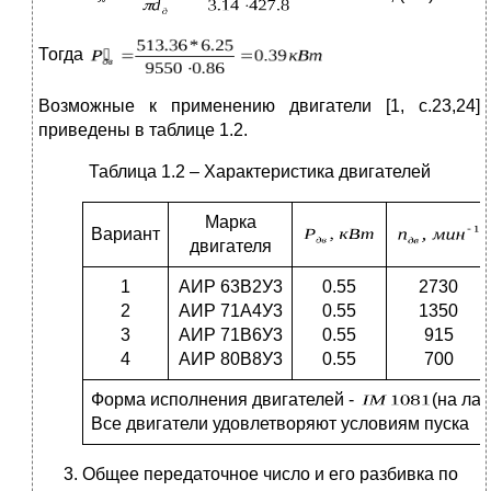
Тогда
Возможные к применению двигатели [1, c.23,24]
приведены в таблице 1.2.
Таблица 1.2 – Характеристика двигателей
Марка
Вариант
двигателя
1
АИР 63В2У3
0.55
2730
2
АИР 71А4У3
0.55
1350
3
АИР 71В6У3
0.55
915
4
АИР 80В8У3
0.55
700
Форма исполнения двигателей -
(на лап
Все двигатели удовлетворяют условиям пуска
Общее передаточное число и его разбивка по