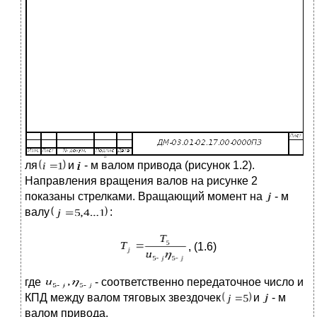
ля
и
- м валом привода (рисунок 1.2).
Направления вращения валов на рисунке 2
показаны стрелками. Вращающий момент на
- м
валу
:
, (1.6)
где
- соответственно передаточное число и
КПД между валом тяговых звездочек
и
- м
валом привода.