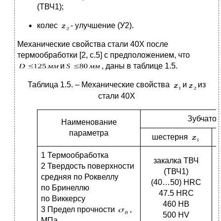
(ТВЧ1);
колес
- улучшение (У2).
Механические свойства стали 40Х после
термообработки [2, с.5] с предположением, что
и
, даны в таблице 1.5.
Таблица 1.5. – Механические свойства
и
из
стали 40Х
Зубчатое
Наименование
параметра
шестерня
1 Термообработка
закалка ТВЧ
2 Твердость поверхности
(ТВЧ1)
средняя по Роквеллу
(40…50) HRC
по Бринеллю
47.5 HRC
по Виккерсу
460 HB
3 Предел прочности
,
500 HV
МПа