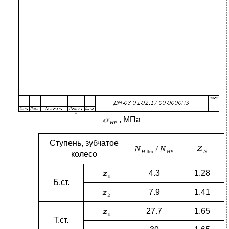
, МПа
Ступень, зубчатое
колесо
4.3
1.28
Б.ст.
7.9
1.41
27.7
1.65
Т.ст.