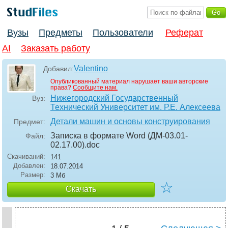
Вузы
Предметы
Пользователи
Реферат
AI
Заказать работу
Valentino
Добавил:
Опубликованный материал нарушает ваши авторские
права?
Сообщите нам.
Нижегородский Государственный
Вуз:
Технический Университет им. Р.Е. Алексеева
Детали машин и основы конструирования
Предмет:
Записка в формате Word (ДМ-03.01-
Файл:
02.17.00)
.doc
Скачиваний:
141
Добавлен:
18.07.2014
Размер:
3 Мб
☆
Скачать