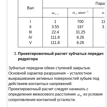
Парам
Вал
I
1
700
111
II
3.55
197
31
III
22.4
31.25
5
IV
111.8
6.26
1
V
111.8
6.26
1
Проектировочный расчет зубчатых передач
редуктора
Зубчатые передачи обеих ступеней закрытые.
Основной характер разрушения – усталостное
выкрашивание активных поверхностей зубьев под
действием контактных напряжений.
Проектировочный расчет следует начинать с
определения межосевого расстояния
из условия
сопротивления контактной усталости.