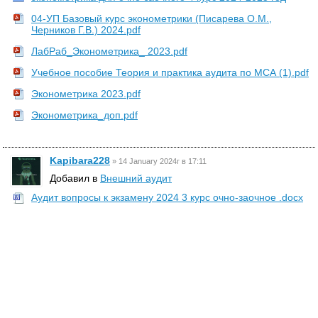
04-УП Базовый курс эконометрики (Писарева О.М.,
Черников Г.В.) 2024.pdf
ЛабРаб_Эконометрика_ 2023.pdf
Учебное пособие Теория и практика аудита по МСА (1).pdf
Эконометрика 2023.pdf
Эконометрика_доп.pdf
Kapibara228
»
14 January 2024г в 17:11
Добавил в
Внешний аудит
Аудит вопросы к экзамену 2024 3 курс очно-заочное .docx