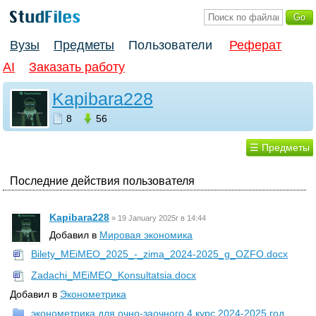
Вузы
Предметы
Пользователи
Реферат
AI
Заказать работу
Kapibara228
8
56
☰ Предметы
Последние действия пользователя
Kapibara228
»
19 January 2025г в 14:44
Добавил в
Мировая экономика
Bilety_MEiMEO_2025_-_zima_2024-2025_g_OZFO.docx
Zadachi_MEiMEO_Konsultatsia.docx
Добавил в
Эконометрика
эконометрика для очно-заочного 4 курс 2024-2025 год