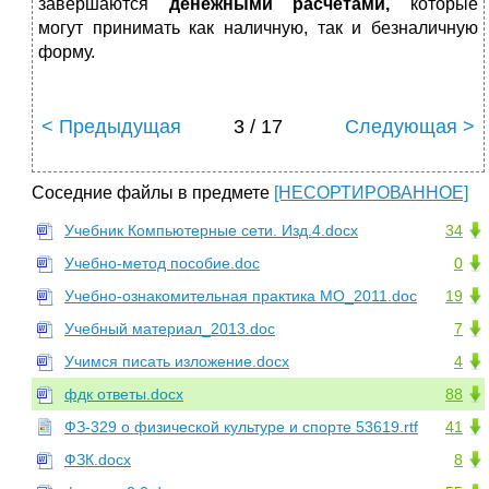
завершаются
денежными расчетами,
которые
могут принимать как наличную, так и безналичную
форму.
< Предыдущая
3 / 17
Следующая >
Соседние файлы в предмете
[НЕСОРТИРОВАННОЕ]
Учебник Компьютерные сети. Изд.4.docx
34
Учебно-метод пособие.doc
0
Учебно-ознакомительная практика МО_2011.doc
19
Учебный материал_2013.doc
7
Учимся писать изложение.docx
4
фдк ответы.docx
88
ФЗ-329 о физической культуре и спорте 53619.rtf
41
ФЗК.docx
8