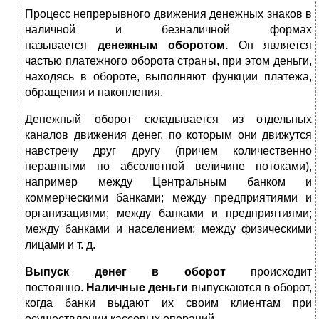
Процесс непрерывного движения денежных знаков в
наличной и безналичной формах
называется
денежным оборотом.
Он является
частью платежного оборота страны, при этом деньги,
находясь в обороте, выполняют функции платежа,
обращения и накопления.
Денежный оборот складывается из отдельных
каналов движения денег, по которым они движутся
навстречу друг другу (причем количественно
неравными по абсолютной величине потоками),
например между Центральным банком и
коммерческими банками; между предприятиями и
организациями; между банками и предприятиями;
между банками и населением; между физическими
лицами и т. д.
Выпуск денег в оборот
происходит
постоянно.
Наличные деньги
выпускаются в оборот,
когда банки выдают их своим клиентам при
осуществлении кассовых операций.