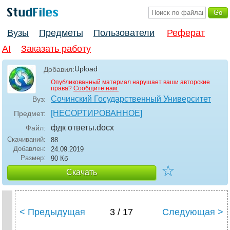
Вузы
Предметы
Пользователи
Реферат
AI
Заказать работу
Upload
Добавил:
Опубликованный материал нарушает ваши авторские
права?
Сообщите нам.
Сочинский Государственный Университет
Вуз:
[НЕСОРТИРОВАННОЕ]
Предмет:
фдк ответы
.docx
Файл:
Скачиваний:
88
Добавлен:
24.09.2019
Размер:
90 Кб
☆
Скачать
< Предыдущая
3 / 17
Следующая >