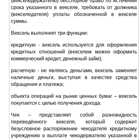
(векселедержателю) бесспорное право по истечении
срока указанного в векселе, требовать от должника
(векселедателя) уплаты обозначенной в векселе
суммы.
Вексель выполняет три функции:
кредитную - вексель используется для оформления
кредитных отношений (векселем можно оформить
коммерческий кредит, денежный займ);
расчетную - не являясь деньгами, вексель заменяет
наличные деньги, выступая в качестве средства
обращения и платежа;
объекта операций на рынке ценных бумаг – вексель
покупается с целью получения дохода.
Чек – представляет собой разновидность
переведённого векселя, который содержит
безусловное распоряжение чекодателя кредитному
учреждению о выплате чекодержателю указанной в