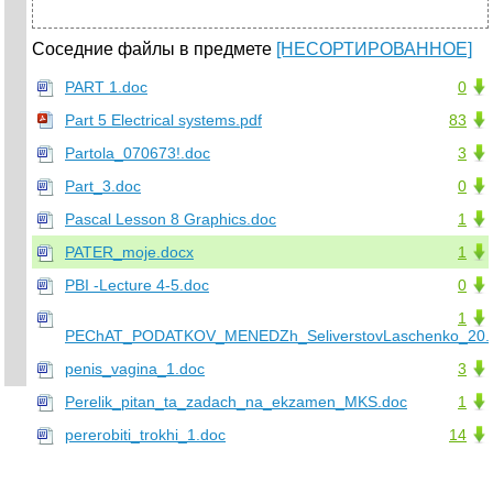
Соседние файлы в предмете
[НЕСОРТИРОВАННОЕ]
PART 1.doc
0
Part 5 Electrical systems.pdf
83
Partola_070673!.doc
3
Part_3.doc
0
Pascal Lesson 8 Graphics.doc
1
PATER_moje.docx
1
PBI -Lecture 4-5.doc
0
1
PEChAT_PODATKOV_MENEDZh_SeliverstovLaschenko_20..
penis_vagina_1.doc
3
Perelik_pitan_ta_zadach_na_ekzamen_MKS.doc
1
pererobiti_trokhi_1.doc
14