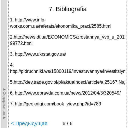
7. Bibliografia
1. http://www.info-
works.com.ua/referats/ekonomika_praci/2585.html
2.http://news.dt.ua/ECONOMICS/zrostannya_vvp_u_2011
99772.html
3. http://www.ukrstat.gov.ua/
4.
http://pidruchniki.ws/15800119/investuvannya/investitsiyna
5.http://kiev.trade.gov.pl/pl/aktualnosci/article/a,2516
►Содержание►
6. http://www.epravda.com.ua/news/2012/04/3/320549/
7. http://geoknigi.com/book_view.php?id=789
< Предыдущая
6 / 6