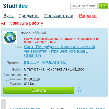
Вузы
Предметы
Пользователи
Реферат
AI
Заказать работу
Upload
Добавил:
Опубликованный материал нарушает ваши авторские
права?
Сообщите нам.
Санкт-Петербургский политехнический
Вуз:
университет Петра Великого (бывш.
СПбГПУ)
[НЕСОРТИРОВАННОЕ]
Предмет:
Статистика, конспект лекций,
.doc
Файл:
Скачиваний:
88
Добавлен:
04.09.2019
Размер:
821 Кб
☆
Скачать