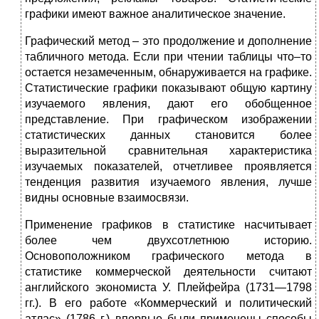
графики имеют важное аналитическое значение.
Графический метод – это продолжение и дополнение
табличного метода. Если при чтении таблицы что–то
остается незамеченным, обнаруживается на графике.
Статистические графики показывают общую картину
изучаемого явления, дают его обобщенное
представление. При графическом изображении
статистических данных становится более
выразительной сравнительная характеристика
изучаемых показателей, отчетливее проявляется
тенденция развития изучаемого явления, лучше
видны основные взаимосвязи.
Применение графиков в статистике насчитывает
более чем двухсотлетнюю историю.
Основоположником графического метода в
статистике коммерческой деятельности считают
английского экономиста У. Плейфейра (1731—1798
гг.). В его работе «Коммерческий и политический
атлас» (1786 г.) впервые были применены способы