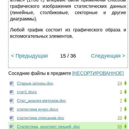
графического изображения статистических данных
(линейные, столбиковые, секторные и другие
диаграммы).
Любой график состоит из графического образа и
вспомогательных элементов.
< Предыдущая
15 / 36
Следующая >
Соседние файлы в предмете
[НЕСОРТИРОВАННОЕ]
Старые шпоры.doc
24
стат1.docx
3
Стат_анализ методов.doc
7
статистика куурс.docx
7
статистика описание.doc
20
Статистика, конспект лекций,.doc
88