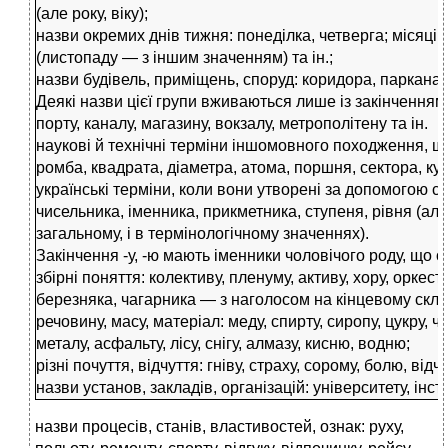
(але року, віку);
назви окремих днів тижня: понеділка, четверга; місяців
(листопаду — з іншим значенням) та ін.;
назви будівель, приміщень, споруд: коридора, паркана, 
Деякі назви цієї групи вживаються лише із закінченням -
порту, каналу, магазину, вокзалу, метрополітену та ін.
наукові й технічні терміни іншомовного походження, щ
ромба, квадрата, діаметра, атома, поршня, сектора, ку
українські терміни, коли вони утворені за допомогою суф
чисельника, іменника, прикметника, ступеня, рівня (але с
загальному, і в термінологічному значеннях).
Закінчення -у, -ю мають іменники чоловічого роду, що 
збірні поняття: колективу, пленуму, активу, хору, оркес
березняка, чагарника — з наголосом на кінцевому склад
речовину, масу, матеріал: меду, спирту, сиропу, цукру, чаю
металу, асфальту, лісу, снігу, алмазу, кисню, водню;
різні почуття, відчуття: гніву, страху, сорому, болю, від
назви установ, закладів, організацій: університету, інсти
назви процесів, станів, властивостей, ознак: руху,