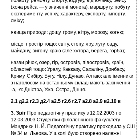
польоту, ремонту, спорту, відгуку, відпочинку, рейсу
(хоча рейса — у значенні монета), маршруту, побуту,
експерименту, успіху, характеру, експорту, імпорту,
сміху;
явища природи: дощу, грому, вітру, морозу, вогню;
місце, простір тощо: світу, степу, яру, лугу, саду,
майдану, вигону, краю (але хутора, берега, горба);
назви річок, озер, гір, островів, півостровів, країн,
областей тощо: Уралу, Кавказу, Сахаліну, Донбасу,
Криму, Сибіру, Бугу, Нілу, Дунаю, Алтаю; але іменники
з наголосом на останньому складі мають закінчення
-а, -я: Дністра, Ужа, Остра, Дінця.
2.1 д2.2 г2.3 д2.4 а2.5 г2.6 г2.7 а2.8 а2.9 в2.10 в
3. Звіт
Про педагогічну практику з 12.02.2003 по
12.03.2003 Студентки філологічного факультету
Мандрики Н. Й. Педагогічну практику проходила у СШ
№ 34 м. Львова. У школі було створено належні