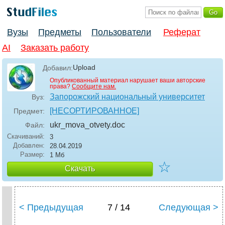
Вузы
Предметы
Пользователи
Реферат
AI
Заказать работу
Upload
Добавил:
Опубликованный материал нарушает ваши авторские
права?
Сообщите нам.
Запорожский национальный университет
Вуз:
[НЕСОРТИРОВАННОЕ]
Предмет:
ukr_mova_otvety
.doc
Файл:
Скачиваний:
3
Добавлен:
28.04.2019
Размер:
1 Мб
☆
Скачать
< Предыдущая
7 / 14
Следующая >