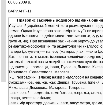
06.03.2009 р.
ВАРИАНТ-11
Правопис закінчень родового відмінка однини і
У сучасній українській мові чіткого розмежування щодо в
немає. Однак існує певна закономірність у їх використа
однини іменники II відміни мають закінчення -а, -у (у м'
групі -я, -ю). При визначенні закінчення беруть до уваг
семантико-морфологічні та акцентологічні (наголос) о
папера (документ) — паперу (матеріал); акт —акта (док
Закінчення -а, -я мають іменники чоловічого роду, що ]
загальні і власні назви людей та населених пунктів: за
підприємця, промовця, Івана, Руслана, Львова, Києва,
Тернополя, Севастополя, Марселя;
інші географічні (власні) назви з наголосом на кінцевом
суфіксами -ов, -ев, -єв, -ськ: Дніпра, Трубежа, Ірпеня,
Миколаєва, Демидова, Макарова, Тетерева;
назви речей, предметів: комп 'ютера, ксерокса, стола, 
плаща, векселя, стільця;
назви мір простору, довжини, ваги, часу: метра, грама,