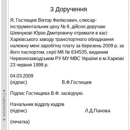
3 Доручення
Я, Гостищев Віктор Феліксович, слюсар-
інструментальник цеху № 6, дійсно доручаю
Шевчукові Юрію Дмитровичу от­римати в касі
Харківського заводу транспортного обладнання
належну мені заробітну плату за березень 2009 р. за
його паспортом, серії МК № 634535, виданим
Червонозаводським РУ МУ МВС України в м.Харкові
23 червня 1998 р.
04.03.2009
(підпис) В.Ф.Гостищев
►Содержание►
Підпис Гостищева В.Ф. засвідчую.
Начальник відділу кадрів
(підпис) Л.Д.Панова
(печатка)