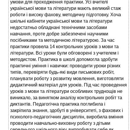
умови для проходження практики. Усі вчителі
української мови та літератури мають великий стаж
роботи і високу фахову, методичну підготовку. Хоча
шкільні кабінети української мови та літератури
недостатньо обладнані технічними засобами
навчання, проте добре забезпечені научними
посібниками та методичною літературою. За час
практики провела 14 контрольних уроків з мови та
літератури. Всі уроки були обговорені з учителем і
методистом. Практика в школі допомогла здобути
практичні уміння і навички: проводити уроки різних
типів, перевіряти будь-які види письмових робіт,
планувати роботу з розвитку мовлення, виготовляти
дидактичний матеріал для уроків. Під час проведення
уроків з мови та літератури особливих труднощів не
виникало, за винятком аналізу контрольних робіт та
диктантів. Педагогічна практика поглибила і
закріпила знання, здобуті в університеті, з фахових і
психолого-педагогічних дисциплін, виробила вміння
проводити навчально-виховну роботу з дітьми
середнього шкільного віку, випробувати себе як