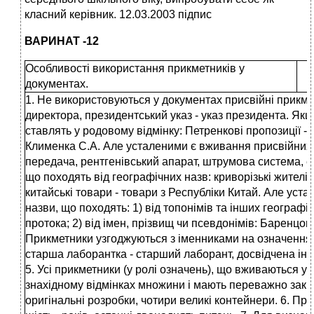
класний керівник. 12.03.2003 підпис
ВАРИНАТ -12
Особливості використання прикметників у
документах.
1. Не використовуються у документах присвійні прикме
директора, президентський указ - указ президента. Якщ
ставлять у родовому відмінку: Петренкові пропозиції -
Клименка С.А. Але усталеними є вживання присвійних п
передача, рентгенівський апарат, штрумова система, е
що походять від географічних назв: криворізькі жителі -
китайські товари - товари з Республіки Китай. Але уст
назви, що походять: 1) від топонімів та інших географі
протока; 2) від імен, прізвищ чи псевдонімів: Баренцо
Прикметники узгоджуються з іменниками на означення п
старша лаборантка - старший лаборант, досвідчена інж
5. Усі прикметники (у ролі означень), що вживаються у 
знахідному відмінках множини і мають переважно закінч
оригінальні розробки, чотири великі контейнери. 6. При