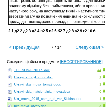
шість років, останні дванадцять питань. 7. Для визнач
родовому відмінку без прийменника, або ж прислівник: у
наступного року, на наступному тижні - наступного тиж
звертати увагу на позначення невизначеної кількості о
приладдя - пошкоджене приладдя, пошкоджені коріння -
2.1 д2.2 д2.3 д2.4 в2.5 в2.6 б2.7 д2.8 а2.9 г2.10 б
< Предыдущая
7 / 14
Следующая >
Соседние файлы в предмете
[НЕСОРТИРОВАННОЕ]
TНЕ NON-FINITES.doc
44
Ukrayina_Boyko_doc.doc
1
Ukrayinska_mova_tema2.docx
1
Ukrayinskia_natsionalnia_mova.docx
0
Ukr_mova_2015_sam_r_el_var_Skibina.doc
1
ukr_mova_otvety.doc
3