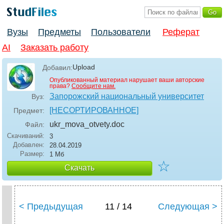
Вузы
Предметы
Пользователи
Реферат
AI
Заказать работу
Upload
Добавил:
Опубликованный материал нарушает ваши авторские
права?
Сообщите нам.
Запорожский национальный университет
Вуз:
[НЕСОРТИРОВАННОЕ]
Предмет:
ukr_mova_otvety
.doc
Файл:
Скачиваний:
3
Добавлен:
28.04.2019
Размер:
1 Мб
☆
Скачать
< Предыдущая
11 / 14
Следующая >