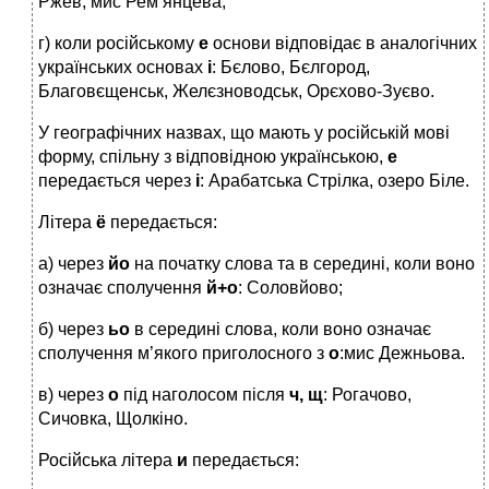
Ржев, мис Рем’янцева;
г) коли російському
е
основи відповідає в аналогічних
українських основах
і
: Бєлово, Бєлгород,
Благовєщенськ, Желєзноводськ, Орєхово-Зуєво.
У географічних назвах, що мають у російській мові
форму, спільну з відповідною українською,
е
передається через
і
: Арабатська Стрілка, озеро Біле.
Літера
ё
передається:
а) через
йо
на початку слова та в середині, коли воно
означає сполучення
й+о
: Соловйово;
б) через
ьо
в середині слова, коли воно означає
сполучення м’якого приголосного з
о
:мис Дежньова.
в) через
о
під наголосом після
ч, щ
: Рогачово,
Сичовка, Щолкіно.
Російська літера
и
передається: