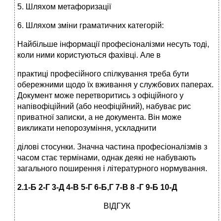
5. Шляхом метафоризації
6. Шляхом зміни граматичних категорій:
Найбільше інформації професіоналізми несуть тоді,
коли ними користуються фахівці. Але в
практиці професійного спілкування треба бути
обережними щодо їх вживання у службових паперах.
Документ може перетворитись з офіційного у
напівофіційний (або неофіційний), набуває рис
приватної записки, а не документа. Він може
викликати непорозуміння, ускладнити
ділові стосунки. Значна частина професіоналізмів з
часом стає термінами, однак деякі не набувають
загального поширення і літературного нормування.
2.1-Б 2-Г 3-Д 4-В 5-Г 6-Б,Г 7-В 8 -Г 9-Б 10-Д
ВІДГУК