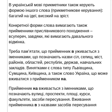
В українській мові прикметники також керують
формою іншого слова (прикметникове керування):
багатий на ідеї, високий на зріст.
Конкретної форми слова вимагають також
прийменники прислівникового походження –
всупереч, завдяки, які вимагають давального
відмінка.
Треба пам’ятати, що прийменник
в
уживається з
іменниками, що позначають назви сіл, селищ, міст,
районів, областей, республік, держав, навчальних
закладів. Винятками є слова типу Львівщина,
Сумщина, Київщина, а також слово Україна, що може
вживатися з прийменником
на
.
Прийменник
на
вживається з іменниками, що
позначають вулиці, проспекти, площі, курси,
факультети, засоби пересування. Вживання
прийменника
в
з назвами засобів пересування