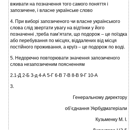
вживати на позначення того самого поняття і
запозичене, і власне українське слово
4. При виборі запозиченого чи власне українського
слова слід звертати увагу на відтінки у його
позначенні ,треба пам’ятати, що подорож – це поїздка
або перебування по місцях, віддалених від місця
постійного проживання, а круїз – це подорож по воді.
5. Недоречно повторювати значення запозиченого
слова незапозиченим поясненням
2.1-Д 2-Б 3-д 4-А 5-Г 6-В 7-В 8-В 9-Г 10-А
3.
Генеральному директору
об’єднання Укрбудматеріали
Кузьменку М. І.