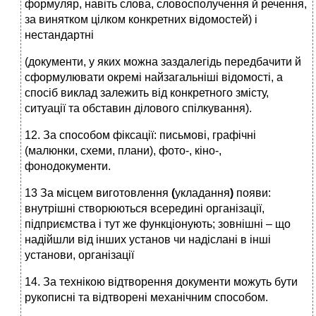
формуляр, навіть слова, словосполучення й речення,
за винятком цілком конкретних відомостей) і
нестандартні
(документи, у яких можна заздалегідь передбачити й
сформулювати окремі найзагальніші відомості, а
спосіб виклад залежить від конкретного змісту,
ситуації та обставин ділового спілкування).
12. За способом фіксації: письмові, графічні
(малюнки, схеми, плани), фото-, кіно-,
фонодокументи.
13 За місцем виготовлення
(
укладання
)
появи:
внутрішні створюються всередині організації,
підприємства і тут же функціонують; зовнішні – що
надійшли від інших установ чи надіслані в інші
установи, організації
14. За технікою відтворення документи можуть бути
рукописні та відтворені механічним способом.