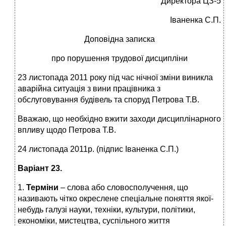
Директора ЦЗ-5
Іваненка С.П.
Доповідна записка
про порушення трудової дисципліни
23 листопада 2011 року під час нічної зміни виникла
аварійна ситуація з вини працівника з
обслуговування будівель та споруд Петрова Т.В.
Вважаю, що необхідно вжити заходи дисциплінарного
впливу щодо Петрова Т.В.
24 листопада 2011р. (підпис Іваненка С.П.)
Варіант 23.
1.
Терміни
– слова або словосполучення, що
називають чітко окреслене спеціальне поняття якої-
небудь галузі науки, техніки, культури, політики,
економіки, мистецтва, суспільного життя