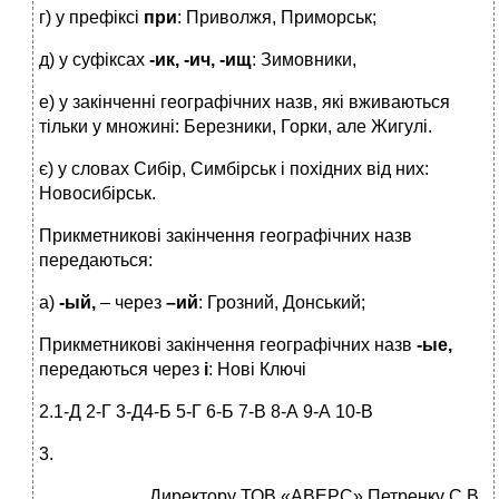
г) у префіксі
при
: Приволжя, Приморськ;
д) у суфіксах
-ик, -ич, -ищ
: Зимовники,
е) у закінченні географічних назв, які вживаються
тільки у множині: Березники, Горки, але Жигулі.
є) у словах Сибір, Симбірськ і похідних від них:
Новосибірськ.
Прикметникові закінчення географічних назв
передаються:
а)
-ый,
– через
–ий
: Грозний, Донський;
Прикметникові закінчення географічних назв
-ые,
передаються через
і
: Нові Ключі
2.1-Д 2-Г 3-Д4-Б 5-Г 6-Б 7-В 8-А 9-А 10-В
3.
Директору ТОВ «АВЕРС» Петренку С.В .