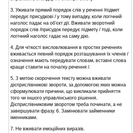
3. Уживати прямий порядок слів у реченні /підмет
передує присудкові / у тому випадку, коли логічний
наголос падає на об'єкт дії. Вживати зворотний
порядок слів /присудок передує підмету / тоді, коли
логічний наголос гадає на саму дію.
4. Для чіткості висловлювання в простих реченнях
вживається певний порядок розташування їх членів /
означення мають передувати словам, вставні слова
краще ставити на початку речення /.
5. З метою скорочення тексту можна вживати
дієприслівникові звороти, за допомогою яких можна
сформулювати причини, що викликали прийняття
того чи іншого управлінського рішення.
Дієприслівниковим зворотом треба починати, а не
завершувати фразу. 6. Замінювати займенники
іменниками.
7. Не вживати емоційних виразів.