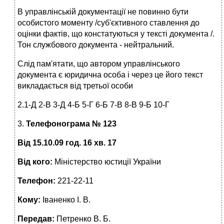
В управлінській документації не повинно бути
особистого моменту /суб'єктивного ставлення до
оцінки фактів, що констатуються у тексті документа /.
Тон службового документа - нейтральний.
Слід пам'ятати, що автором управлінського
документа є юридична особа і через це його текст
викладається від третьої особи
2.1-Д 2-В 3-Д 4-Б 5-Г 6-Б 7-В 8-В 9-Б 10-Г
3.
Телефонограма № 123
Від 15.10.09 год. 16 хв. 17
Від кого:
Міністерство юстиції України
Телефон:
221-22-11
Кому:
Іваненко І. В.
Передав:
Петренко В. Б.