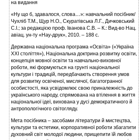
на видання
«Ну що б, здавалося, слова…»: навчальний посібник/
Чухліб Т.М., Щур Н.О., Скуратівська Л.Г., Дичковський
С.І.; за редакцією проф. Іванова С.В. – К.: Вид-во Нац.
авіац. ун-ту «Нау-друк», 2010. – 188 с.
Державна національна програма «Освіта» («Україна
ХХІ століття»), Національна доктрина розвитку освіти,
концепція мовної освіти та навчально-виховної
роботи, які формуються на грунті національної
культури і традицій, передбачають створення умов
для розвитку освіченої, мислячої, багатогранної
особистості, яка усвідомлює свою приналежність до
українського народу, спрямована на втілення в життя
національної ідеї, вихована у дусі демократичного й
антропологічного світогляду.
Мета посібника – засобами літератури й мистецтва,
культури та естетики, корпоративної роботи збагатити
духовний світ молодої людини, прищепити їй любов