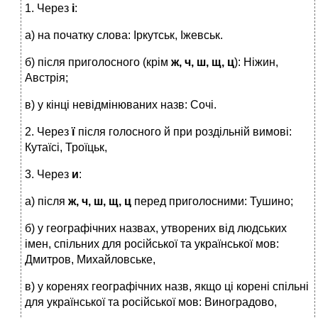
1. Через
і
:
а) на початку слова: Іркутськ, Іжевськ.
б) після приголосного (крім
ж, ч, ш, щ, ц
): Ніжин,
Австрія;
в) у кінці невідмінюваних назв: Сочі.
2. Через
ї
після голосного й при роздільній вимові:
Кутаїсі, Троїцьк,
3. Через
и
:
а) після
ж, ч, ш, щ, ц
перед приголосними: Тушино;
б) у географічних назвах, утворених від людських
імен, спільних для російської та української мов:
Дмитров, Михайловське,
в) у коренях географічних назв, якщо ці корені спільні
для української та російської мов: Виноградово,