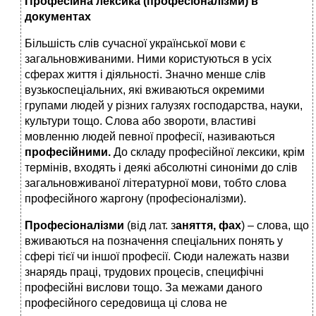
Професійна лексика (професіоналізми) в
документах
Більшість слів сучасної української мови є
загальновживаними. Ними користуються в усіх
сферах життя і діяльності. Значно менше слів
вузькоспеціальних, які вживаються окремими
групами людей у різних галузях господарства, науки,
культури тощо. Слова або звороти, властиві
мовленню людей певної професії, називаються
професійними.
До складу професійної лексики, крім
термінів, входять і деякі абсолютні синоніми до слів
загальновживаної літературної мови, тобто слова
професійного жаргону (професіоналізми).
Професіоналізми
(від лат. з
аняття, фах
) – слова, що
вживаються на позначення спеціальних понять у
сфері тієї чи іншої професії. Сюди належать назви
знарядь праці, трудових процесів, специфічні
професійні вислови тощо. За межами даного
професійного середовища ці слова не