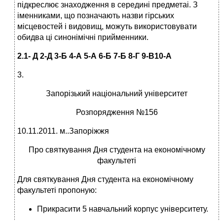
підкреслює знаходження в середині предметаі. З
іменниками, що позначають назви гірських
місцевостей і видовищ, можуть використовувати
обидва ці синонімічні прийменники.
2.1- Д 2-Д 3-Б 4-А 5-А 6-Б 7-Б 8-Г 9-В10-А
3.
Запорізький національний університет
Розпорядження №156
10.11.2011. м..Запоріжжя
Про святкування Дня студента на економічному
факультеті
Для святкування Дня студента на економічному
факультеті пропоную:
Прикрасити 5 навчальний корпус університету.