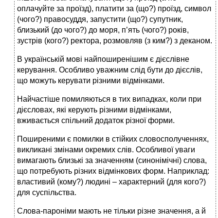
оплачуйте за проїзд), платити за (що?) проїзд, символ
(чого?) правосуддя, запустити (що?) супутник,
близький (до чого?) до моря, п’ять (чого?) років,
зустрів (кого?) ректора, розмовляв (з ким?) з деканом.
В українській мові найпоширенішим є дієслівне
керування. Особливо уважним слід бути до дієслів,
що можуть керувати різними відмінками.
Найчастіше помиляються в тих випадках, коли при
дієсловах, які керують різними відмінками,
вживається спільний додаток різної форми.
Поширеними є помилки в стійких словосполученнях,
викликані змінами окремих слів. Особливої уваги
вимагають близькі за значенням (синонімічні) слова,
що потребують різних відмінкових форм. Наприклад:
властивий (кому?) людині – характерний (для кого?)
для суспільства.
Слова-пароніми мають не тільки різне значення, а й