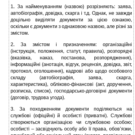
1
.
За найменуванням (назвою) розрізняють: заява,
автобіографія, довідка, скарга і т.д. Однак, не завжди
доцільно виділяти документи за цією ознакою,
оскільки є документи з однаковою назвою, але різні за
змістом.
2
.
За змістом і призначенням: організаційні
(інструкція, положення, статут, правила), розпорядчі
(вказівка, наказ, постанова, розпорядження),
інформаційні (анотація, відгук, рецензія, довідка, звіт,
протокол, оголошення), кадрові або щодо особового
складу (автобіографія, заява, скарга,
характеристика), обліково-фінансові (акт, доручення,
розписка, список), господарсько-договірні документи
(договір, трудова угода).
3. За походженням документи поділяються на
службові (офіційні) й особисті (приватні). Службові
створюються організацією чи службовою особою;
особисті – засвідчують особу або її права, обов’язки,