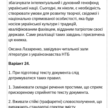
збагачувати інтелектуальний і духовний генофонд
української нації. Сьогодні, як ніколи, є необхідність
створювати умови для розвитку творчої, свідомої і
національно спрямованої особистості, яка буде
носієм української культури і традицій,
кваліфікованим фахівцем, відданим патріотом своєї
держави. Саме реалізації таких завдань і присвячена
ця книжка.
Оксана Лазаренко, завідувач читальної зали
літератури з українознавства НТБ
Варіант 24.
1. При підготовці тексту документа слід
дотримуватися таких правил.
1. Замінювати складні речення простими, що сприяє
прискореному сприйняттю тексту документа.
2. Вживати стійкі (трафаретні) словосполучення, що
виражають стандартні спектри змісту