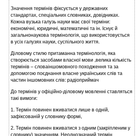
Значення термінів фіксується у державних
стандартах, спеціальних словниках, довідниках.
Кожна вузька галузь науки має свої терміни:
економічні, юридичні, математичні та ін. Існує й
загальнонаукова термінологія, що використовується
в усіх галузях науки, суспільного життя.
Діловому стилю притаманна термінологія, яка
створюється засобами власної мови ,велика кількість
термінів – словаіншомовного походження та за
допомогою поєднання власне українських слів та
частин іншомовних слів: радіоприймач
До термінів у офіційно-діловому мовленні ставляться
такі вимоги:
1. Термін повинен вживатися лише в одній,
зафіксованій у словнику формі,
2. Термін повинен вживатися з одним (закріпленим у
словнику) значенням. Неоднозначний термін