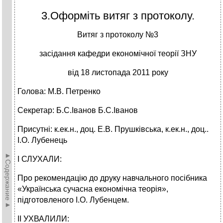
3.Оформіть витяг з протоколу.
Витяг з протоколу №3
засідання кафедри економічної теорії ЗНУ
від 18 листопада 2011 року
Голова: М.В. Петренко
Секретар: Б.С.Іванов Б.С.Іванов
Присутні: к.ек.н., доц. Е.В. Прушківська, к.ек.н., доц..
І.О. Лубенець
►Содержание►
І СЛУХАЛИ:
Про рекомендацію до друку навчального посібника
«Українська сучасна економічна теорія»,
підготовленого І.О. Лубенцем.
ІІ УХВАЛИЛИ: