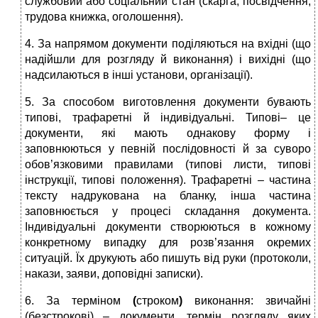
службовий або соціальний стан (скарга, посвідчення,
трудова книжка, оголошення).
4. За напрямом документи поділяються на вхідні (що
надійшли для розгляду й виконання) і вихідні (що
надсилаються в інші установи, організації).
5. За способом виготовлення документи бувають
типові, трафаретні й індивідуальні. Типові– це
документи, які мають однакову форму і
заповнюються у певній послідовності й за суворо
обов’язковими правилами (типові листи, типові
інструкції, типові положення). Трафаретні – частина
тексту надрукована на бланку, інша частина
заповнюється у процесі складання документа.
Індивідуальні документи створюються в кожному
конкретному випадку для розв’язання окремих
ситуацій. Їх друкують або пишуть від руки (протоколи,
накази, заяви, доповідні записки).
6. За терміном
(
строком
)
виконання: звичайні
(безстрокові) – документи, термін розгляду яких