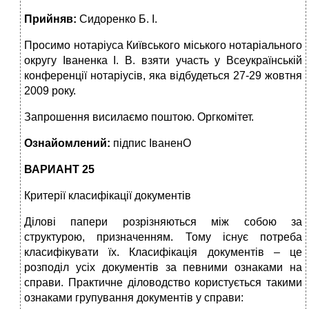
Прийняв:
Сидоренко Б. І.
Просимо нотаріуса Київського міського нотаріального
округу Іваненка І. В. взяти участь у Всеукраїнській
конференції нотаріусів, яка відбудеться 27-29 жовтня
2009 року.
Запрошення висилаємо поштою. Оргкомітет.
Ознайомлений:
підпис ІваненО
ВАРИАНТ 25
Критерії класифікації документів
Ділові папери розрізняються між собою за
структурою, призначенням. Тому існує потреба
класифікувати їх. Класифікація документів – це
розподіл усіх документів за певними ознаками на
справи. Практичне діловодство користується такими
ознаками групування документів у справи: