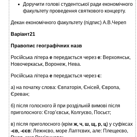
Доручити голові студентської ради економічного
факультету проведення святкового концерту.
Декан економічного факультету (підпис) А.В.Череп
Варіант21
Правопис географічних назв
Російська літера
е
передається через
е
: Верхоянськ,
Новочеркаськ, Воронеж, Нева.
Російська літера
е
передається через
є
:
а) на початку слова: Євпаторія, Єнісей, Європа,
Єреван;
б) після голосного й при роздільній вимові після
приголосного: Єгор’євськ, Колгуєво, Посьєт;
в) після приголосного (крім
ж, ч, ш, щ, р, ц
) у суфіксах
-єв, -єєв
: Лежнєво, море Лаптєвих, але: Плещеєво,