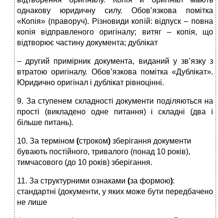
однакову юридичну силу. Обов’язкова помітка
«Копія» (праворуч). Різновиди копій: відпуск – повна
копія відправленого оригіналу; витяг – копія, що
відтворює частину документа; дублікат
– другий примірник документа, виданий у зв’язку з
втратою оригіналу. Обов’язкова помітка «Дублікат».
Юридично оригінал і дублікат рівноцінні.
9. За ступенем складності документи поділяються на
прості (викладено одне питання) і складні (два і
більше питань).
10. За терміном
(
строком
)
зберігання документи
бувають постійного, тривалого (понад 10 років),
тимчасового (до 10 років) зберігання.
11. За структурними ознаками
(
за формою
)
:
стандартні (документи, у яких може бути передбачено
не лише