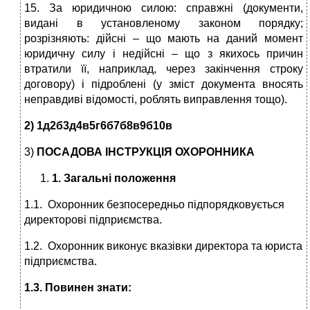
15. За юридичною силою: справжні (документи,
видані в установленому законом порядку;
розрізняють: дійсні – що мають на даний момент
юридичну силу і недійсні – що з якихось причин
втратили її, наприклад, через закінчення строку
договору) і підроблені (у зміст документа вносять
неправдиві відомості, роблять виправлення тощо).
2) 1д2б3д4в5г6б7б8в9б10в
3)
ПОСАДОВА ІНСТРУКЦІЯ ОХОРОННИКА
1. Загальні положення
1.1. Охоронник безпосередньо підпорядковується
директорові підприємства.
1.2. Охоронник виконує вказівки директора та юриста
підприємства.
1.3. Повинен знати: