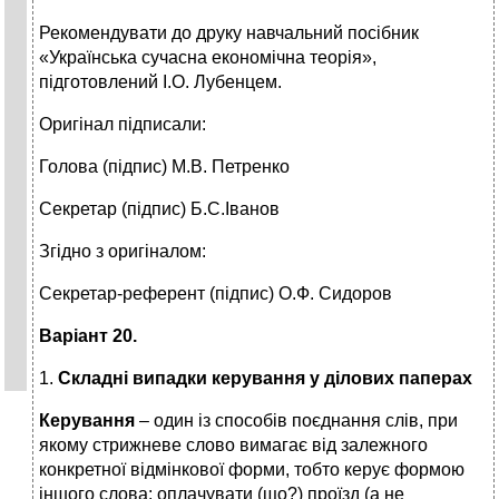
Рекомендувати до друку навчальний посібник
«Українська сучасна економічна теорія»,
підготовлений І.О. Лубенцем.
Оригінал підписали:
Голова (підпис) М.В. Петренко
Секретар (підпис) Б.С.Іванов
Згідно з оригіналом:
Секретар-референт (підпис) О.Ф. Сидоров
Варіант 20.
1.
Складні випадки керування у ділових паперах
Керування
– один із способів поєднання слів, при
якому стрижневе слово вимагає від залежного
конкретної відмінкової форми, тобто керує формою
іншого слова: оплачувати (що?) проїзд (а не