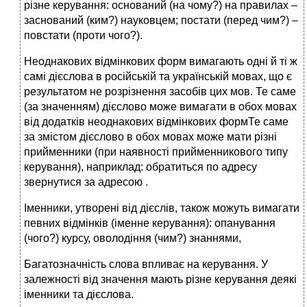
різне керування: оснований (на чому?) на правилах –
заснований (ким?) науковцем; постати (перед чим?) –
повстати (проти чого?).
Неоднакових відмінкових форм вимагають одні й ті ж
самі дієслова в російській та українській мовах, що є
результатом не розрізнення засобів цих мов. Те саме
(за значенням) дієслово може вимагати в обох мовах
від додатків неоднакових відмінкових формТе саме
за змістом дієслово в обох мовах може мати різні
прийменники (при наявності прийменникового типу
керування), наприклад: обратиться по адресу
звернутися за адресою .
Іменники, утворені від дієслів, також можуть вимагати
певних відмінків (іменне керування): опанування
(чого?) курсу, оволодіння (чим?) знаннями,
Багатозначність слова впливає на керування. У
залежності від значення мають різне керування деякі
іменники та дієслова.