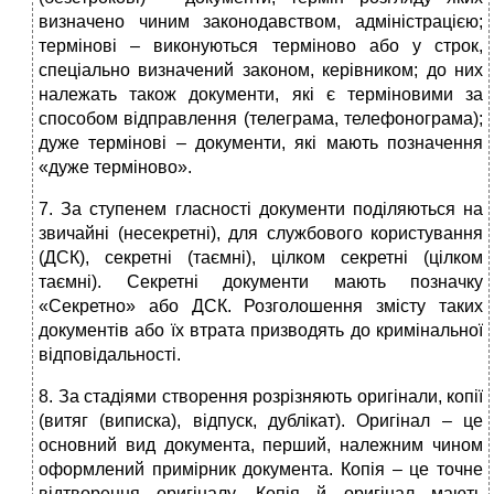
визначено чиним законодавством, адміністрацією;
термінові – виконуються терміново або у строк,
спеціально визначений законом, керівником; до них
належать також документи, які є терміновими за
способом відправлення (телеграма, телефонограма);
дуже термінові – документи, які мають позначення
«дуже терміново».
7. За ступенем гласності документи поділяються на
звичайні (несекретні), для службового користування
(ДСК), секретні (таємні), цілком секретні (цілком
таємні). Секретні документи мають позначку
«Секретно» або ДСК. Розголошення змісту таких
документів або їх втрата призводять до кримінальної
відповідальності.
8. За стадіями створення розрізняють оригінали, копії
(витяг (виписка), відпуск, дублікат). Оригінал – це
основний вид документа, перший, належним чином
оформлений примірник документа. Копія – це точне
відтворення оригіналу. Копія й оригінал мають