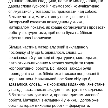
до національної спадщини, навчити молодь володіти
даром слова (усного й письмового), комунікативно
спілкуватися у товаристві, працювати над собою,
більше читати, мати активну позицію в житті.
Авторський колектив викладеним у книжці
матеріалом показує, як краще організувати і провести
роботу зі студентами, щоб вона була найбільш
ефективною і корисною.
Більша частина матеріалу, який викладено у
посібнику «Ну що б, здавалося, слова…»,
реалізований у вигляді літературних, мистецьких,
патріотично-виховних масових заходів та годин
корпоративної роботи. Всі масові заходи були
проведені в стінах бібліотеки і високо поціновані її
керівництвом. Навчальний посібник «Ну що б,
здавалося, слова…» є корисним виданням, яке стане
у нагоді наставникам академічних груп, викладачам,
бібліотекарям, учителям, пропагандистам масової
роботи. Матеріал, викладений у книжці, допоможе
організаторам виховної роботи – формувати,