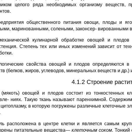
ником целого ряда необходимых организму веществ, п
нтов.
едприятия общественного питания овощи, плоды и яго
ыми, маринованными, солеными, законсер- вированными в
еханической кулинарной обработке овощей и плодов 
стенция. Степень тех или иных изменений зависит от те
ботки.
логические свойства овощей и плодов определяются в
тв (белков, жиров, углеводов, минеральных веществ и др.) 
4.1.2 Строение расти
 (мякоть) овощей и плодов состоит из тонкостенных к
вле- ниях. Такую ткань называют паренхимной. Содержим
 цитоплазму, в которую погружены различные клеточные эле
.
оль
расположена в центре клетки и является самым круп
орены питательные вещества—
клеточным соком
. Тонкий