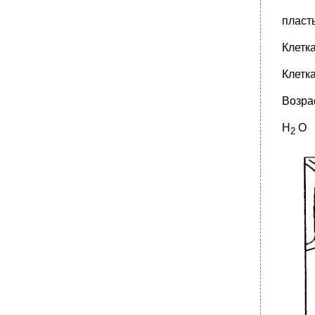
пласт
Клетк
Клетк
Возра
Н
О
2