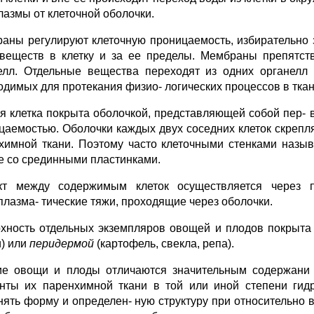
лазмы от клеточной оболочки.
аны регулируют клеточную проницаемость, избирательно 
веществ в клетку и
за ее пределы. Мембраны препятст
елл. Отдельные вещества переходят из одних органелл 
одимых для протекания физио- логических процессов в ткан
я клетка покрыта оболочкой, представляющей собой пер- в
цаемостью. Оболочки каждых двух соседних клеток скрепл
химной ткани. Поэтому часто клеточными стенками называ
е со срединными пластинками.
кт между содержимым клеток осуществляется через 
плазма- тические тяжи, проходящие через оболочки.
хность отдельных экземпляров овощей и плодов покрыт
) или
перидермой
(картофель, свекла, репа).
е овощи и плоды отличаются значительным содержани 
нты их паренхимной ткани в той или иной степени гид
нять форму и определен- ную структуру при относительно