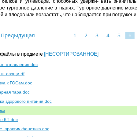
 белков и углеводов, способных удержи- вать значитель
ое тургорное давление в тканях. Тургорное давление мож
й и плодов или возрастать, что наблюдается при погружении
 Предыдущая
1
2
3
4
5
6
 файлы в предмете
[НЕСОРТИРОВАННОЕ]
е отравления.doc
и_овощи.rtf
вка к ГОСам.doc
рная тара.doc
ка здорового питания.doc
ocx
е КП.doc
е_практич.фонетика.doc