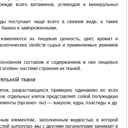
режде всего витаминов, углеводов и минеральных
ды поступают чаще всего в свежем виде, а также
 банках и замороженными.
изменяются их пищевая ценность, цвет, аромат и
хнологических свойств сырья и применяемых режимов
 основном составом и содержанием в них пищевых
и особен- ностями строения их тканей.
тельной ткани
леток, разрастающихся примерно одинаково во всех
ое отдельных клеток представляет собой полужидкую
менты (органел- лы) — вакуоли, ядра, пластиды и др.
ным элементом,- заполненным жидкостью, в которой
 слой
цитоплаз
-
мы
с другими органеллами занимает в