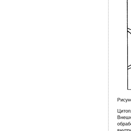
Рисун
Цитоп
Внешн
обраб
внутр