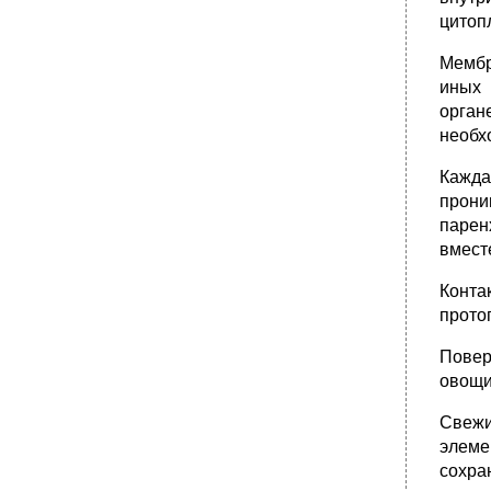
цитоп
Мембр
иных 
орган
необх
Кажда
прони
парен
вмест
Конта
прото
Повер
овощи
Свежи
элеме
сохра