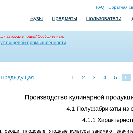
FAQ
Обратная св
Вузы
Предметы
Пользователи
аши авторские права?
Сообщите нам.
итут пищевой промышленности
 Предыдущая
1
2
3
4
5
6
. Производство кулинарной продукци
4.1 Полуфабрикаты из 
4.1.1 Характерист
, овощи, плодовые, ягодные культуры занимают значит