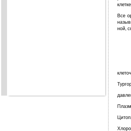
клетк
Все о
назы
ной, 
клето
Турго
давле
Плазм
Цитоп
Хлоро