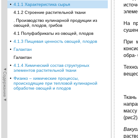
•
4.1.1 Характеристика сырья
источ
элеме
4.1.2 Строение растительной ткани
. Производство кулинарной продукции из
На пр
овощей, плодов, грибов
сушен
4.1 Полуфабрикаты из овощей, плодов
•
4.1.3 Пищевая ценность овощей, плодов
При м
конси
•
Галактан
обра- 
Галактан
•
4.1.4 Химический состав структурных
Техно
◄Содержание◄
элементов растительной ткани
вещес
•
Физико – химические процессы,
происходящие при тепловой кулинарной
обработке овощей и плодов
Ткань
напра
массу
(рис2)
Ваку
раств