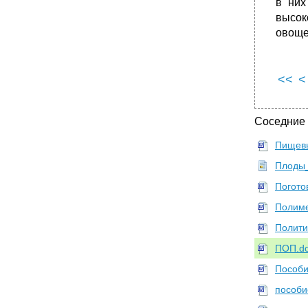
в них
высок
овоще
<<
<
Соседние
Пищевы
Плоды_
Погото
Полиме
Полити
ПОП.d
Пособи
пособи