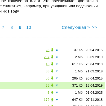
ное количество влаги. Это обеспечивает достаточно
ет снижаться, например, при увядании или подсыхании
 их в воду.
7
8
9
10
Следующая >
>>
28
37 Кб
20.04.2015
#
297
2 Мб
06.09.2019
#
16
617 Кб
29.04.2019
#
53
1 Мб
21.09.2019
#
86
205 Кб
20.04.2015
#
38
371 Кб
15.04.2019
#
5
1 Мб
01.04.2025
#
179
647 Кб
07.11.2018
#