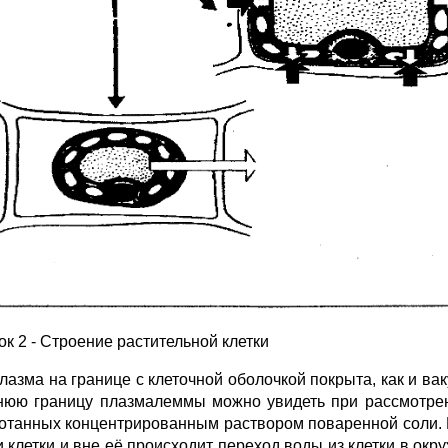
ок 2 - Строение растительной клетки
лазма на границе с клеточной оболочкой покрыта, как и в
юю границу плазмалеммы
можно увидеть при рассмотрен
отанных концентрированным раствором поваренной соли. 
и клетки и вне её происходит переход воды из клетки в о