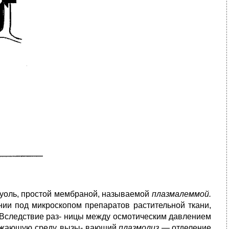
акуоль, простой мембраной, называемой
плазмалеммой.
ии под микроскопом препаратов растительной ткани,
Вследствие раз- ницы между осмотическим давлением
кружающую среду, вызы- вающий
плазмолиз
— отделение