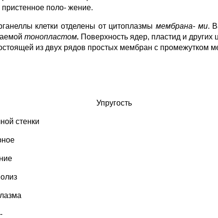
е пристенное поло- жение.
рганеллы клетки отделены от цитоплазмы
мембрана
-
ми
. 
ваемой
тонопластом
.
Поверхность ядер, пластид и других 
состоящей из двух
рядов простых мембран с промежутком м
Упругость
чной стенки
рное
ние
олиз
лазма
-