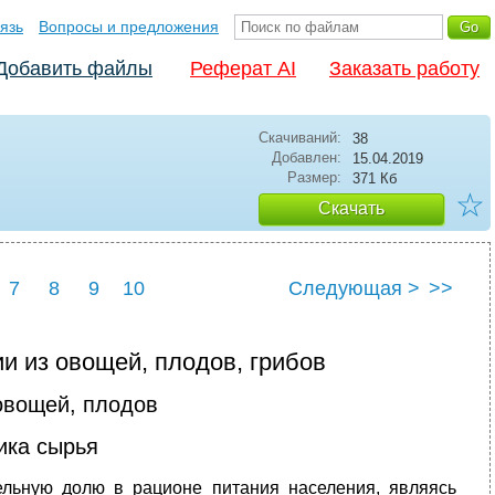
язь
Вопросы и предложения
Добавить файлы
Реферат AI
Заказать работу
Скачиваний:
38
Добавлен:
15.04.2019
Размер:
371 Кб
☆
Скачать
7
8
9
10
Следующая >
>>
и из овощей, плодов, грибов
овощей, плодов
ика сырья
ельную долю в рационе питания населения, являясь