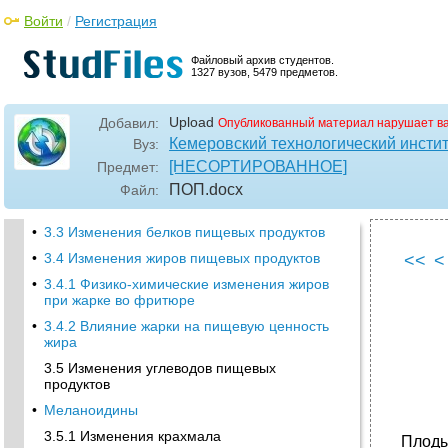
Войти
/
Регистрация
Файловый архив студентов.
1327 вузов, 5479 предметов.
Upload
Добавил:
Опубликованный материал нарушает в
Кемеровский технологический инст
Вуз:
[НЕСОРТИРОВАННОЕ]
Предмет:
ПОП
.docx
Файл:
•
3.3 Изменения белков пищевых продуктов
•
3.4 Изменения жиров пищевых продуктов
<<
<
•
3.4.1 Физико-химические изменения жиров
при жарке во фритюре
•
3.4.2 Влияние жарки на пищевую ценность
жира
3.5 Изменения углеводов пищевых
продуктов
•
Меланоидины
3.5.1 Изменения крахмала
Плоды