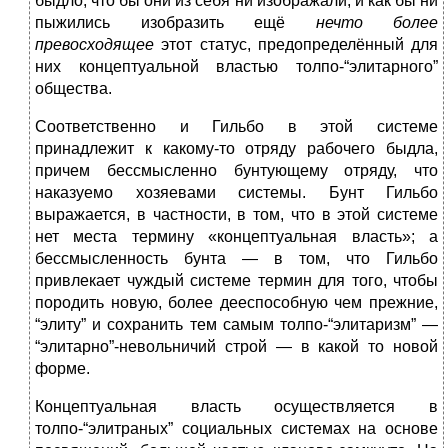
быдло, что бы они из себя ни изображали, и как бы ни
пыжились изобразить ещё
нечто более
превосходящее
этот статус, предопределённый для
них концептуальной властью толпо-“элитар­ного”
общества.
Соответственно и Гильбо в этой системе
принадлежит к какому-то отряду рабочего быдла,
причем бессмысленно бунтующему отряду, что
наказуемо хозяевами системы. Бунт Гильбо
выражается, в частности, в том, что в этой системе
нет места термину «концеп­ту­аль­ная власть»; а
бессмысленность бунта — в том, что Гильбо
привлекает чуждый системе термин для того, чтобы
породить новую, более дееспособную чем прежние,
“элиту” и сохранить тем самым толпо-“элитаризм” —
“элитарно”-невольничий строй — в какой то новой
форме.
Концептуальная власть осуществляется в
толпо-“элитраных” социальных системах на основе