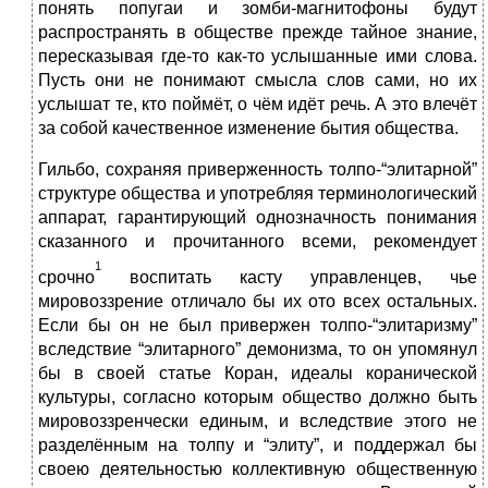
понять попугаи и зомби-магнитофоны будут
распространять в обществе прежде тайное знание,
пересказывая где-то как-то услышанные ими слова.
Пусть они не понимают смысла слов сами, но их
услышат те, кто поймёт, о чём идёт речь. А это влечёт
за собой качественное изменение бытия общества.
Гильбо, сохраняя приверженность толпо-“элитарной”
структуре общества и употребляя терминологический
аппарат, гарантирующий однозначность понимания
сказанного и прочитанного всеми, рекомендует
1
срочно
воспитать касту управленцев, чье
мировоззрение отличало бы их ото всех остальных.
Если бы он не был привержен толпо-“элитаризму”
вследствие “элитарного” демонизма, то он упомянул
бы в своей статье Коран, идеалы коранической
культуры, согласно которым общество должно быть
мировоззренчески единым, и вследствие этого не
разделённым на толпу и “элиту”, и поддержал бы
своею деятельностью коллективную общественную