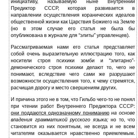
инициативу, называемую ныне Внутренний
Предиктор СССР, которая развивается в
направлении осуществления коранических идеалов
общественной жизни как Царствия Божиего на Земле
(но в этом случае его статья не была бы
опубликована в журнале для “элиты” управленцев).
Рассматриваемая нами его статья представляет
собой очень выразительную иллюстрацию того, как
носители строя психики зомби и “элитарно”-
демонического строя психики делают то, чего не
понимают, вследствие чего сами же разрушают
возможности осуществления того, к чему стремятся,
расчищая дорогу и место свершениям других.
И причина этого не в том, что Гильбо чего-то не понял
при чтении работ Внутреннего Предиктора СССР:
они поддаются однозначному пониманию
на основе
владения грамматикой русского языка;
но то, что
становится из них понятным, не всегда и не всем
читателям оказывается нравственно приемлемым.