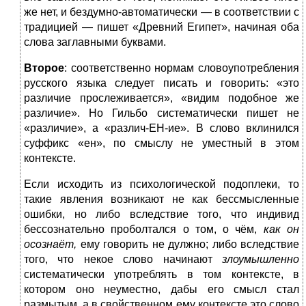
же нет, и бездумно-автоматически — в соответствии с
традицией — пишет «Древний Египет», начиная оба
слова заглавными буквами.
Второе
: соответственно нормам словоупотребления
русского языка следует писать и говорить: «это
различие прослеживается», «видим подобное же
различие». Но Гильбо систематически пишет не
«различие», а «различ-ЕН-ие». В слово вклинился
суффикс «ен», по смыслу не уместный в этом
контексте.
Если исходить из психологической подоплеки, то
такие явления возникают не как бессмысленные
ошибки, но либо вследствие того, что индивид
бессознательно проболтался о том, о чём,
как он
осознаёт,
ему говорить не дулжно; либо вследствие
того, что некое слово начинают
злоумышленно
систематически употреблять в том контексте, в
котором оно неуместно, дабы его смысл стал
размытым, а в свойственном ему контексте это слово