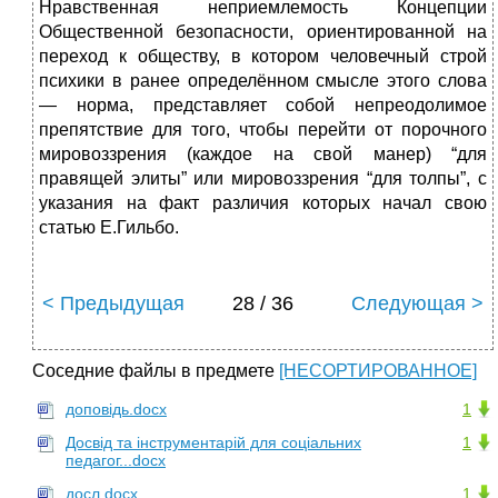
Нравственная неприемлемость Концепции
Общественной безопасности, ориентированной на
переход к обществу, в котором человечный строй
психики в ранее определённом смысле этого слова
— норма, представляет собой непреодолимое
препятствие для того, чтобы перейти от порочного
мировоззрения (каждое на свой манер) “для
правящей элиты” или мировоззрения “для толпы”, с
указания на факт различия которых начал свою
статью Е.Гильбо.
< Предыдущая
28 / 36
Следующая >
Соседние файлы в предмете
[НЕСОРТИРОВАННОЕ]
доповідь.docx
1
Досвід та інструментарій для соціальних
1
педагог...docx
досл.docx
1