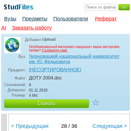
Вузы
Предметы
Пользователи
Реферат
AI
Заказать работу
Upload
Добавил:
Опубликованный материал нарушает ваши авторские
права?
Сообщите нам.
Черновицкий национальный университет
Вуз:
им. Ю. Федьковича
[НЕСОРТИРОВАННОЕ]
Предмет:
ДОТУ 2004
.doc
Файл:
Скачиваний:
9
Добавлен:
01.11.2018
Размер:
4 Мб
☆
Скачать
< Предыдущая
28 / 36
Следующая >