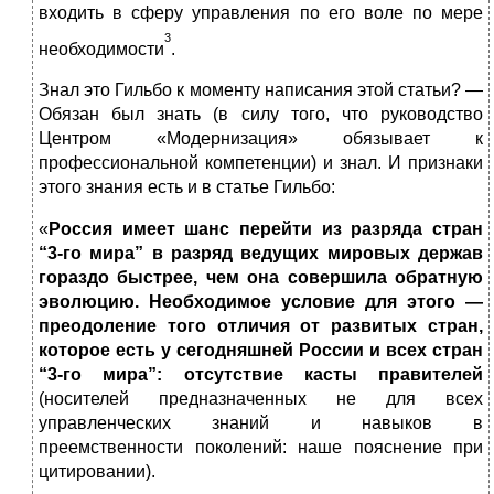
входить в сферу управления по его воле по мере
3
необходимости
.
Знал это Гильбо к моменту написания этой статьи? —
Обязан был знать (в силу того, что руководство
Центром «Модернизация» обязывает к
профессиональной компетенции) и знал. И признаки
этого знания есть и в статье Гильбо:
«
Россия имеет шанс перейти из разряда стран
“3‑го мира” в разряд ведущих мировых держав
гораздо быстрее, чем она совершила обратную
эволюцию. Необходимое условие для этого —
преодоление того отличия от развитых стран,
которое есть у сегодняшней России и всех стран
“3‑го мира”: отсутствие касты правителей
(носителей предназначенных не для всех
управленческих знаний и навыков в
преемственности поколений: наше пояснение при
цитировании).