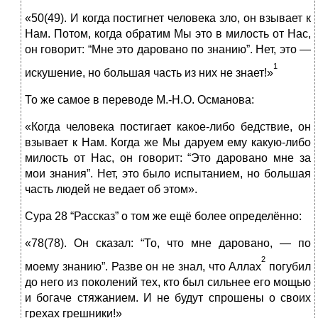
«50(49). И когда постигнет человека зло, он взывает к
Нам. Потом, когда обратим Мы это в милость от Нас,
он говорит: “Мне это даровано по знанию”. Нет, это —
1
искушение, но большая часть из них не знает!»
То же самое в переводе М.‑Н.О. Османова:
«Когда человека постигает какое-либо бедствие, он
взывает к Нам. Когда же Мы даруем ему какую-либо
милость от Нас, он говорит: “Это даровано мне за
мои знания”. Нет, это было испытанием, но большая
часть людей не ведает об этом».
Сура 28 “Рассказ” о том же ещё более определённо:
«78(78). Он сказал: “То, что мне даровано, — по
2
моему знанию”. Разве он не знал, что Аллах
погубил
до него из поколений тех, кто был сильнее его мощью
и богаче стяжанием. И не будут спрошены о своих
грехах грешники!»