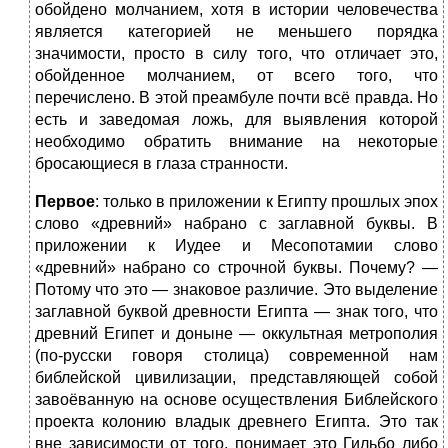
обойдено молчанием, хотя в истории человечества
является категорией не меньшего порядка
значимости, просто в силу того, что отличает это,
обойденное молчанием, от всего того, что
перечислено. В этой преамбуле почти всё правда. Но
есть и заведомая ложь, для выявления которой
необходимо обратить внимание на некоторые
бросающиеся в глаза странности.
Первое
: только в приложении к Египту прошлых эпох
слово «древний» набрано с заглавной буквы. В
приложении к Иудее и Месопотамии слово
«древний» набрано со строчной буквы. Почему? —
Потому что это — знаковое различие. Это выделение
заглавной буквой древности Египта — знак того, что
древний Египет и доныне — оккультная метрополия
(по-русски говоря столица) современной нам
библейской цивилизации, представляющей собой
завоёванную на основе осуществления Библейского
проекта колонию владык древнего Египта. Это так
вне зависимости от того, понимает это Гильбо либо