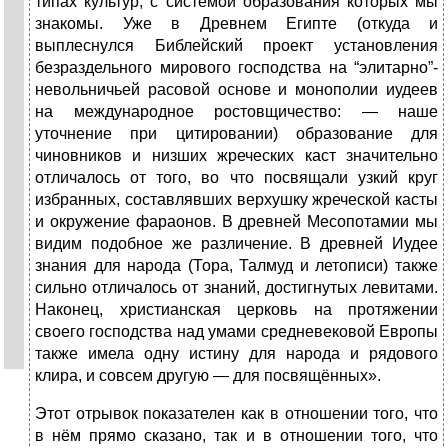
типах культур, с системой образования которых мы
знакомы. Уже в Древнем Египте (откуда и
выплеснулся Библейский проект установления
безраздельного мирового господства на “элитарно”-
не­воль­ничьей расовой основе и монополии иудеев
на международное ростовщичество: — наше
уточнение при цитировании) образование для
чиновников и низших жреческих каст значительно
отличалось от того, во что посвящали узкий круг
избранных, составлявших верхушку жреческой касты
и окружение фараонов. В древней Месопотамии мы
видим подобное же различение. В древней Иудее
знания для народа (Тора, Талмуд и летописи) также
сильно отличалось от знаний, достигнутых левитами.
Наконец, христианская церковь на протяжении
своего господства над умами средневековой Европы
также имела одну истину для народа и рядового
клира, и совсем другую — для посвящённых».
Этот отрывок показателен как в отношении того, что
в нём прямо сказано, так и в отношении того, что