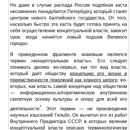
Но даже в случае распада России подобная каста
несомненно понадобится Петербургу, который станет
центром нового балтийского государства. От того,
насколько быстро эта каста будет готова принять на
себя осуществление концептуальной власти, зависит
срок, когда начнётся новый подъем Великого
города».
В приведенном фрагменте знаковым является
термин «концеп­ту­альная власть». Его следует
понимать двояко: во-первых, как тот вид власти,
который даёт обществу
концепцию его жизни в
преемственности поколений как единого целого
; во-
вторых, как власть самой концепции над обществом
— информационно-алгоритмическую внутреннюю
скелетную основу культуры и опору для всей его
1
деятельности
. Этот термин — не произведение
научных изысканий Гильбо. Он вычитал его из работ
Внутреннего Предиктора СССР, в которых явление
концептуальной власти описано терминологически