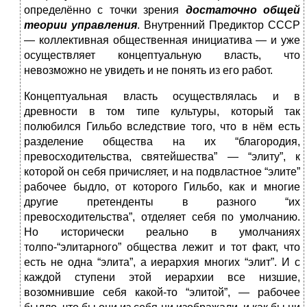
определённо с точки зрения
достаточно общей
теории управления
. Внутренний Предиктор СССР
— коллективная общественная инициатива — и уже
осуществляет концептуальную власть, что
невозможно не увидеть и не понять из его работ.
Концептуальная власть осуществлялась и в
древности в том типе культуры, который так
полюбился Гильбо вследствие того, что в нём есть
разделение общества на их “благородия,
превосходительства, святейшества” — “элиту”, к
которой он себя причисляет, и на подвластное “элите”
рабочее быдло, от которого Гильбо, как и многие
другие претенденты в разного “их
превосходительства”, отделяет себя по умолчанию.
Но исторически реально в умолчаниях
толпо-“элитарного” общества лежит и тот факт, что
есть не одна “элита”, а иерархия многих “элит”. И с
каждой ступени этой иерархии все низшие,
возомнившие себя какой-то “элитой”, — рабочее