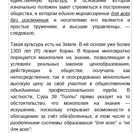
единственную культуру, в основание которой
изначально положен завет стремиться к построению
общества, в котором
единое мировоззрение
для всех
без исключения
,
и носителями его являются и
простые труженики, и высшие управленцы, —
следовало.
Такая культура есть на Земле. В её основе уже более
1300 лет (!!!) лежит Коран. В Коране многократно
порицается монополия на знание, позволяющая в
условиях реальных законов ценообразования,
действующих в обществе,
получать
как
непосредственно, так и опосредованно
монопольно
высокую цену за своё участие в общественном
объединении профессионального труда.
В
частности, Сура 39 “Толпы” прямо указует на то
обстоятельство, что монополия на знания —
искушение, поскольку открывает возможности к
обогащению за счёт
обездоленных, в том числе и
разделением системы образования “для всех” и “не
для всех”: