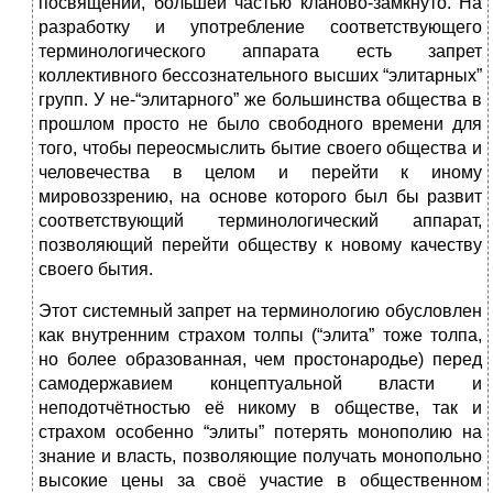
посвящений, большей частью кланово-замкнуто. На
разработку и употребление соответствующего
терминологического аппарата есть запрет
коллективного бессознательного высших “элитарных”
групп. У не-“элитарного” же большинства общества в
прошлом просто не было свободного времени для
того, чтобы переосмыслить бытие своего общества и
человечества в целом и перейти к иному
мировоззрению, на основе которого был бы развит
соответствующий терминологический аппарат,
позволяющий перейти обществу к новому качеству
своего бытия.
Этот системный запрет на терминологию обусловлен
как внутренним страхом толпы (“элита” тоже толпа,
но более образованная, чем простонародье) перед
самодержавием концептуальной власти и
неподотчётностью её никому в обществе, так и
страхом особенно “элиты” потерять монополию на
знание и власть, позволяющие получать монопольно
высокие цены за своё участие в общественном