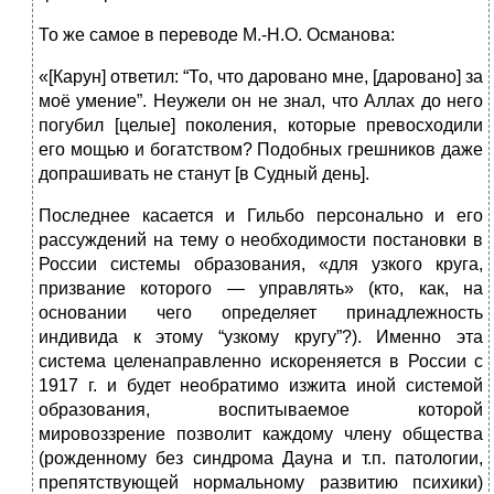
То же самое в переводе М.‑Н.О. Османова:
«[Карун] ответил: “То, что даровано мне, [даровано] за
моё умение”. Неужели он не знал, что Аллах до него
погубил [целые] поколения, которые превосходили
его мощью и богатством? Подобных грешников даже
допрашивать не станут [в Судный день].
Последнее касается и Гильбо персонально и его
рассуждений на тему о необходимости постановки в
России системы образования, «для узкого круга,
призвание которого — управлять» (кто, как, на
основании чего определяет принадлежность
индивида к этому “узкому кругу”?). Именно эта
система целенаправленно искореняется в России с
1917 г. и будет необратимо изжита иной системой
образования, воспитываемое которой
мировоззрение позволит каждому члену общества
(рожденному без синдрома Дауна и т.п. патологии,
препятствующей нормальному развитию психики)