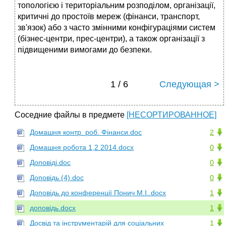
топологією і територіальним розподілом, організації,
критичні до простоїв мереж (фінанси, транспорт,
зв'язок) або з часто змінними конфігураціями систем
(бізнес-центри, прес-центри), а також організації з
підвищеними вимогами до безпеки.
1 / 6
Следующая >
Соседние файлы в предмете
[НЕСОРТИРОВАННОЕ]
Домашня контр. роб. Фінанси.doc
2
Домашня робота 1,2 2014.docx
0
Доповіді.doc
0
Доповідь (4).doc
0
Доповідь до конференції Понич М.І..docx
1
доповідь.docx
1
Досвід та інструментарій для соціальних
1