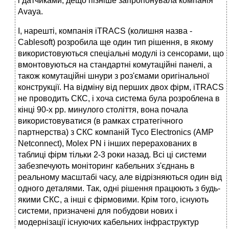
і датчиками, дещо пізніше запропонувала компанія
Avaya.
І, нарешті, компанія iTRACS (колишня назва -
Cablesoft) розробила ще один тип рішення, в якому
використовуються спеціальні модулі із сенсорами, що
вмонтовуються на стандартні комутаційні панелі, а
також комутаційні шнури з роз'ємами оригінальної
конструкції. На відміну від перших двох фірм, iTRACS
не проводить СКС, і хоча система була розроблена в
кінці 90-х рр. минулого століття, вона почала
використовуватися (в рамках стратегічного
партнерства) з СКС компаній Tyco Electronics (AMP
Netconnect), Molex PN і інших перерахованих в
таблиці фірм тільки 2-3 роки назад. Всі ці системи
забезпечують моніторинг кабельних з'єднань в
реальному масштабі часу, але відрізняються один від
одного деталями. Так, одні рішення працюють з будь-
якими СКС, а інші є фірмовими. Крім того, існують
системи, призначені для побудови нових і
модернізації існуючих кабельних інфраструктур