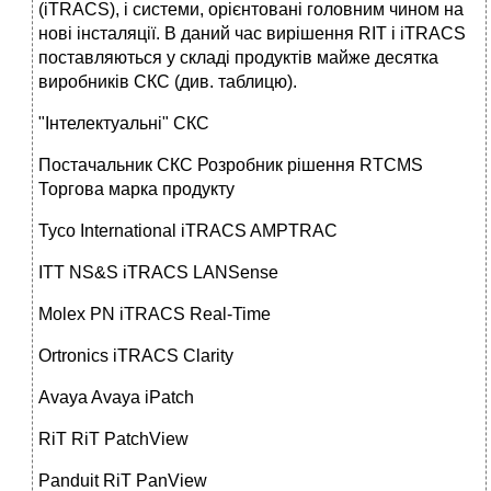
(iTRACS), і системи, орієнтовані головним чином на
нові інсталяції. В даний час вирішення RIT і iTRACS
поставляються у складі продуктів майже десятка
виробників СКС (див. таблицю).
"Інтелектуальні" СКС
Постачальник СКС Розробник рішення RTCMS
Торгова марка продукту
Tyco International iTRACS AMPTRAC
ITT NS&S iTRACS LANSense
Molex PN iTRACS Real-Time
Ortronics iTRACS Clarity
Avaya Avaya iPatch
RiT RiT PatchView
Panduit RiT PanView