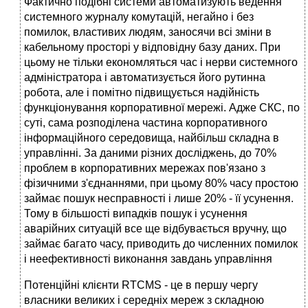
Фактично подібні системи автоматизують ведення
системного журналу комутацій, негайно і без
помилок, властивих людям, заносячи всі зміни в
кабельному просторі у відповідну базу даних. При
цьому не тільки економляться час і нерви системного
адміністратора і автоматизується його рутинна
робота, але і помітно підвищується надійність
функціонування корпоративної мережі. Адже СКС, по
суті, сама розподілена частина корпоративного
інформаційного середовища, найбільш складна в
управлінні. За даними різних досліджень, до 70%
проблем в корпоративних мережах пов'язано з
фізичними з'єднаннями, при цьому 80% часу простою
займає пошук несправності і лише 20% - її усунення.
Тому в більшості випадків пошук і усунення
аварійних ситуацій все ще відбувається вручну, що
займає багато часу, приводить до численних помилок
і неефективності виконання завдань управління
Потенційні клієнти RTCMS - це в першу чергу
власники великих і середніх мереж з складною