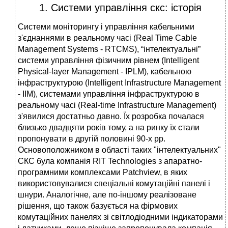
1. Системи управління скс: історія
Системи моніторингу і управління кабельними
з'єднаннями в реальному часі (Real Time Cable
Management Systems - RTCMS), “інтелектуальні”
системи управління фізичним рівнем (Intelligent
Physical-layer Management - IPLM), кабельною
інфраструктурою (Intelligent Infrastructure Management
- IIM), системами управління інфраструктурою в
реальному часі (Real-time Infrastructure Management)
з'явилися достатньо давно. Їх розробка почалася
близько двадцяти років тому, а на ринку їх стали
пропонувати в другій половині 90-х рр.
Основоположником в області таких "інтелектуальних"
СКС була компанія RIT Technologies з апаратно-
програмними комплексами Patchview, в яких
використовувалися спеціальні комутаційні панелі і
шнури. Аналогічне, але по-іншому реалізоване
рішення, що також базується на фірмових
комутаційних панелях зі світлодіодними індикаторами