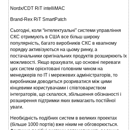
Nordx/CDT RiT intelliMAC
Brand-Rex RiT SmartPatch
Сьогодні, коли “інтелектуальні” системи управління
СКС отримують в США все більш широку
популярність, багато виробників СКС в квапному
порядку активізуються на цьому ринку, а
постачальники оригінальних продуктів розширюють їх
можливості. Якщо врахувати, що основні переваги
цих систем орієнтовані головним чином на
менеджерів по ІТ і мережевих адміністраторів, то
виробникам доводиться розриватися між цими
кінцевими користувачами і співтовариством
інтеграторів, що склалося, збільшення обізнаності і
розширення підтримки яких вимагають постійної
уваги.
Необхідність подібних систем в великих проектах
(більше 1000 портів) вже ніким не обговорюється.