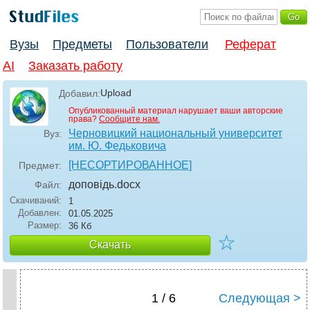
Вузы
Предметы
Пользователи
Реферат
AI
Заказать работу
Upload
Добавил:
Опубликованный материал нарушает ваши авторские
права?
Сообщите нам.
Черновицкий национальный университет
Вуз:
им. Ю. Федьковича
[НЕСОРТИРОВАННОЕ]
Предмет:
доповідь
.docx
Файл:
Скачиваний:
1
Добавлен:
01.05.2025
Размер:
36 Кб
☆
Скачать
1 / 6
Следующая >