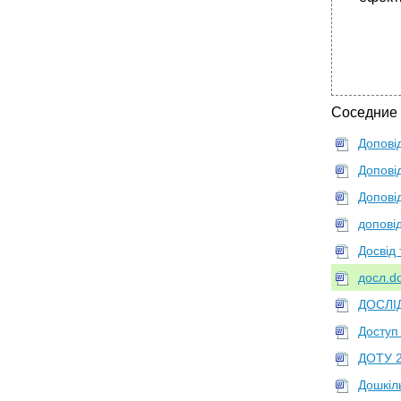
Соседние
Доповід
Доповід
Допові
допові
Досвід 
досл.d
ДОСЛІ
Доступ 
ДОТУ 2
Дошкіл