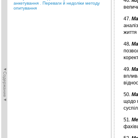
46.
Ко
анкетування . Переваги й недоліки методу
велич
опитування
47.
Ма
аналіз
життя
48
. М
позво
корек
◄Содержание◄
49.
Ма
вплив
віднос
50.
Ма
щодо п
суспіл
51.
Ме
фахівц