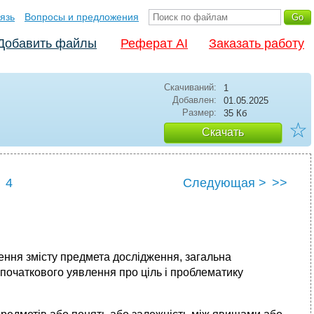
язь
Вопросы и предложения
Добавить файлы
Реферат AI
Заказать работу
Скачиваний:
1
Добавлен:
01.05.2025
Размер:
35 Кб
☆
Скачать
4
Следующая >
>>
ення змісту предмета дослідження, загальна
 початкового уявлення про ціль і проблематику