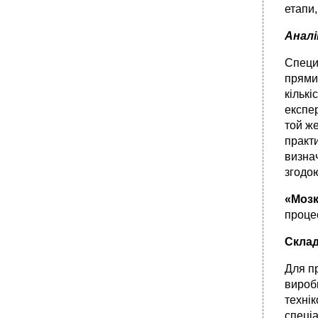
етапи,
Анал
Специф
прямий
кількі
експер
той же
практи
визнач
згодою
«Мозк
проце
Склад
Для п
виробн
технік
спеціа