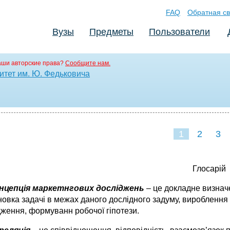
FAQ
Обратная св
Вузы
Предметы
Пользователи
аши авторские права?
Сообщите нам.
тет им. Ю. Федьковича
1
2
3
Глосарій
нцепція маркетнгових досліджень
– це докладне визнач
новка задачі в межах даного дослідного задуму, вироблення
дження, формуванн робочої гіпотези.