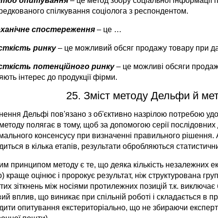
тод опитування
– це метод збору соціальної інформації 
редкованого спілкування соціолога з респондентом.
ханічне спостереження
– це …
сткість ринку
– це можливий обсяг продажу товару при дан
сткість потенційного ринку
– це можливі обсяги продажу
ють інтерес до продукції фірми.
25. Зміст методу Дельфи й ме
нення Дельфі пов'язано з об'єктивно назрілою потребою уд
методу полягає в тому, щоб за допомогою серії послідовних 
мального консенсусу при визначенні правильного рішення. 
диться в кілька етапів, результати обробляються статистич
м принципом методу є те, що деяка кількість незалежних ек
) краще оцінює і пророкує результат, ніж структурована гру
тих зіткнень між носіями протилежних позицій т.к. виключає 
ий вплив, що виникає при спільній роботі і складається в п
дити опитування екстериторіально, що не збираючи експерті