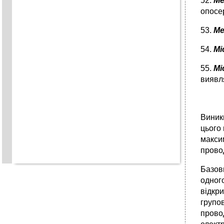
52.
Ме
опосе
53.
Ме
54.
Мі
55.
Мі
виявля
Виник
цього 
макси
прово
Базови
одного
відкри
групов
прово