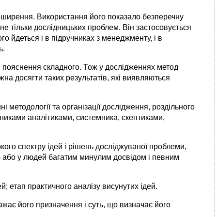
поширення. Використання його показало безперечну
 не тільки дослідницьких проблем. Він застосовується
го йдеться і в підручниках з менеджменту, і в
ь.
 пояснення складного. Тож у дослідженнях метод
на досягти таких результатів, які виявляються
 методології та організації дослідження, роздільного
ідниками аналітиками, системника, скептиками,
ого спектру ідей і рішень досліджуваної проблеми,
лю або у людей багатим минулим досвідом і певним
ей; етап практичного аналізу висунутих ідей.
жає його призначення і суть, що визначає його