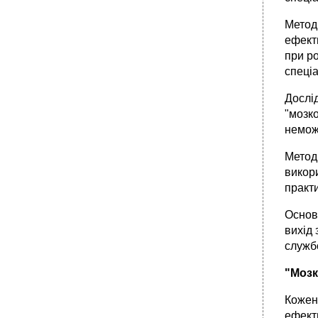
Метод
ефекти
при ро
спеці
Дослі
"мозк
немож
Метод
викори
практ
Основ
вихід 
служб
"Мозк
Кожен
ефект