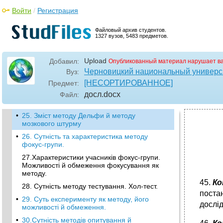
Войти
/
Регистрация
Файловый архив студентов.
1327 вузов, 5483 предметов.
Upload
Добавил:
Опубликованный материал нарушает в
Черновицкий национальный универси
Вуз:
[НЕСОРТИРОВАННОЕ]
Предмет:
досл
.docx
Файл:
•
25. Зміст методу Дельфи й методу
мозкового штурму
•
26. Сутність та характеристика методу
фокус-групи.
27.Характеристики учасників фокус-групи.
Можливості й обмеження фокусування як
методу.
45.
Ко
28. Сутність методу тестування. Хол-тест.
поста
•
29. Суть експерименту як методу, його
дослі
можливості й обмеження.
•
30.Сутність методів опитування й