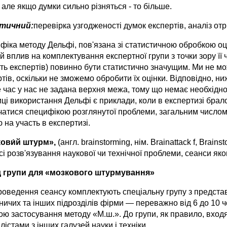
 але якщо думки сильно різняться - то більше.
ітичний:
перевірка узгодженості думок експертів, аналіз от
іка методу Дельфі, пов'язана зі статистичною обробкою оці
 вплив на комплектування експертної групи з точки зору її чи
сть експертів) повинно бути статистично значущим. Ми не м
тів, оскільки не зможемо обробити їх оцінки. Відповідно, ни
 час у нас не задана верхня межа, тому що немає необхіднос
ці використання Дельфі є приклади, коли в експертизі брало
атися специфікою розглянутої проблеми, загальним числом к
 на участь в експертизі.
ови́й штурм»,
(англ. brainstorming, нім. Brainattack f, Bra
сі розв'язування наукової чи технічної проблеми, сеанси я
 групи для «мозкового штурмування»
роведення сеансу комплектують спеціальну групу з представ
ичих та інших підрозділів фірми — переважно від 6 до 10 ч
ою застосування методу «М.ш.». До групи, як правило, входять
лістами з інших галузей науки і техніки.