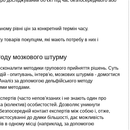
про досліджуваний об’єкт під час безпосереднього або
ому рівні цін за конкретний термін часу.
 товарів покупцям, які мають потребу в них і
тоду мозкового штурму
осконалити методики групового прийняття рішень. Суть
дій - опитувань, інтерв'ю, мозкових штурмів - домогтися
Аналіз за допомогою дельфійського методу
ними методами.
спертів (часто непов'язаних і не знають один про
па (колектив) особистостей. Дозволяє уникнути
безпосередній контакт експертів між собою і, отже,
ристосуванні до думки більшості, дає можливість
в в одному місці (наприклад, за допомогою