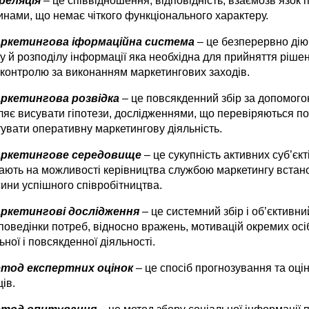
реляція
– це співвідношення, відповідність, взаємозв’язок
инами, що немає чіткого функціонального характеру.
ркетингова іформаційна система
– це безперервно дію
у й розподілу інформації яка необхідна для прийняття ріше
 контролю за виконанням маркетингових заходів.
аркетингова розвідка
– це повсякденний збір за допомого
ляє висувати гіпотези, дослідженнями, що перевіряються по
тувати оперативну маркетингову діяльність.
ркетингове середовище
– це сукупність активних суб’єкт
ають на можливості керівництва службою маркетингу встано
ини успішного співробітництва.
ркетингові дослідження
– це системний збір і об’єктивни
оведінки потреб, відносно вражень, мотивацій окремих осіб т
ьної і повсякденної діяльності.
тод експертних оцінок
– це спосіб прогнозування та оцін
ів.