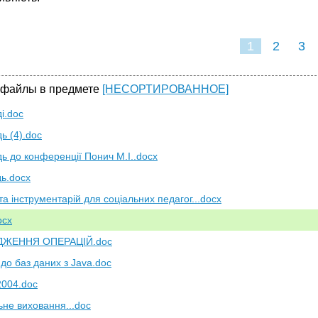
1
2
3
 файлы в предмете
[НЕСОРТИРОВАННОЕ]
і.doc
ь (4).doc
дь до конференції Понич М.І..docx
дь.docx
та інструментарій для соціальних педагог...docx
ocx
ДЖЕННЯ ОПЕРАЦІЙ.doc
до баз даних з Java.doc
004.doc
ьне виховання...doc