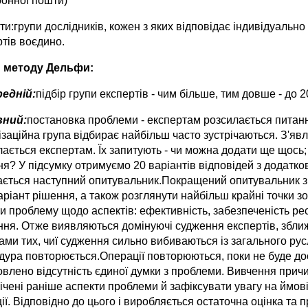
ронної пошти)
ти:групи дослідників, кожен з яких відповідає індивідуально
тів воєдино.
 методу Дельфи:
едній:
підбір групи експертів - чим більше, тим довше - до 2
вний:
постановка проблеми - експертам розсилається питанн
ізаційна група відбирає найбільш часто зустрічаються. З'я
ається експертам. Їх запитують - чи можна додати ще щось; 
ня? У підсумку отримуємо 20 варіантів відповідей з додатк
ається наступний опитувальник.Покращений опитувальник зн
аріант рішення, а також розглянути найбільш крайні точки 
и проблему щодо аспектів: ефективність, забезпеченість рес
ня. Отже виявляються домінуючі судження експертів, зближу
ми тих, чиї судження сильно вибиваються із загального русл
дура повторюється.Операції повторюються, поки не буде дос
овлено відсутність єдиної думки з проблеми. Вивчення причи
ічені раніше аспекти проблеми й зафіксувати увагу на ймові
ії. Відповідно до цього і виробляється остаточна оцінка та