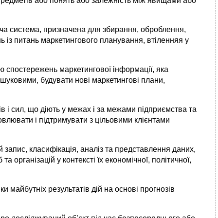
 предметів або понять або залежність між явищами або
ча система, призначена для збирання, оброблення,
нь із питань маркетингового планування, втіленняя у
ю спостережень маркетингової інформації, яка
шуковими, будувати нові маркетингові плани,
ів і сил, що діють у межах і за межами підприємства та
влювати і підтримувати з цільовими клієнтами
й запис, класифікація, аналіз та представлення даних,
а організацій у контексті їх економічної, політичної,
ки майбутніх результатів дій на основі прогнозів