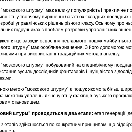
 "мозкового штурму" має велику популярність і практичне 
вність у творчому вирішенні багатьох складних дослідних і
зробці управлінських рішень різного класу. Ось чому про ньо
альних підручниках з проблем розробки управлінських рішен
дження-це завжди освоєння невідомого, пошук майбутнього,
ового штурму" має особливе значення. З його допомогою мож
ливими при використанні традиційних методів аналізу.
 "мозкового штурму" побудований на специфічному поєднанні
стання зусиль дослідників фантазерів і інуіцівістов з досл
иками.
ною метою "мозкового штурму" є пошук якомога більш широк
за межі тих уявлень, які існують у фахівців вузького профі
овим становищем.
овий штурм" проводиться в два етапи:
етап генерації ід
 з етапів здійснюється по конкретним принципам, що відобра
ивність.