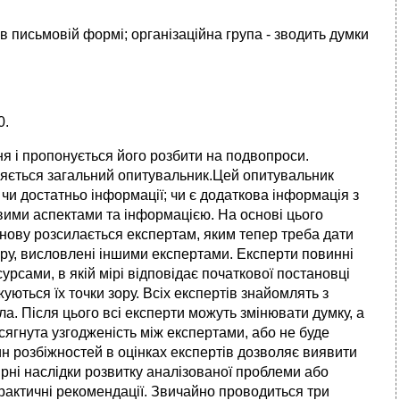
 в письмовій формі; організаційна група - зводить думки
0.
я і пропонується його розбити на подвопроси.
вляється загальний опитувальник.Цей опитувальник
чи достатньо інформації; чи є додаткова інформація з
овими аспектами та інформацією. На основі цього
ову розсилається експертам, яким тепер треба дати
зору, висловлені іншими експертами. Експерти повинні
урсами, в якій мірі відповідає початкової постановці
ються їх точки зору. Всіх експертів знайомлять з
а. Після цього всі експерти можуть змінювати думку, а
ягнута узгодженість між експертами, або не буде
н розбіжностей в оцінках експертів дозволяє виявити
рні наслідки розвитку аналізованої проблеми або
 практичні рекомендації. Звичайно проводиться три