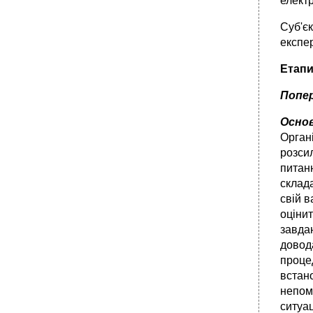
елект
Суб'єк
експер
Етапи
Попер
Осно
Орган
розсил
питан
склад
свій в
оцінит
завдан
довода
проце
встан
непом
ситуац