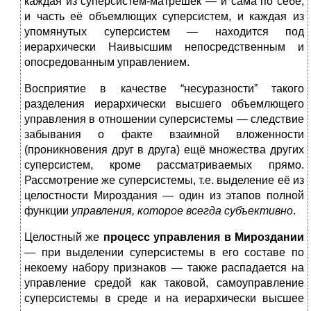
каждая из суперсистем-матрешек — и сама по себе,
и часть её объемлющих суперсистем, и каждая из
упомянутых суперсистем — находится под
иерархически Наивысшим непосредственным и
опосредованным управлением.
Восприятие в качестве “несуразности” такого
разделения иерархически высшего объемлющего
управления в отношении суперсистемы — следствие
забывания о факте взаимной вложенности
(проникновения друг в друга) ещё множества других
суперсистем, кроме рассматриваемых прямо.
Рассмотрение же суперсистемы, т.е. выделение её из
целостности Мироздания — один из этапов полной
функции
управления, которое всегда субъективно
.
Целостный же
процесс управления в Мироздании
— при выделении суперсистемы в его составе по
некоему набору признаков — также распадается на
управление средой как таковой, самоуправление
суперсистемы в среде и на иерархически высшее