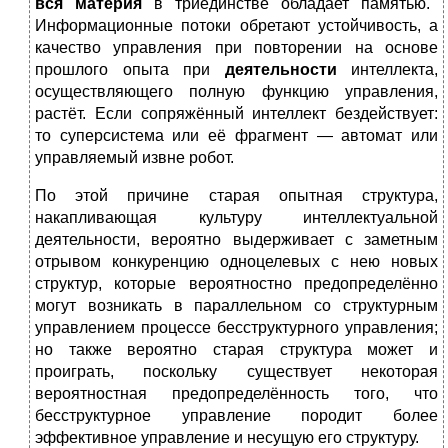
вся материя
в триединстве обладает памятью.
Информационные потоки обретают устойчивость, а
качество управления при повторении на основе
прошлого опыта при
деятельности
интеллекта,
осуществляющего полную функцию управления,
растёт. Если сопряжённый интеллект бездействует:
то суперсистема или её фрагмент — автомат или
управляемый извне робот.
По этой причине старая опытная структура,
накапливающая культуру интеллектуальной
деятельности, вероятно выдерживает с заметным
отрывом конкуренцию одноцелевых с нею новых
структур, которые вероятностно предопределённо
могут возникать в параллельном со структурным
управлением процессе бесструктурного управления;
но также вероятно старая структура может и
проиграть, поскольку существует некоторая
вероятностная предопределённость того, что
бесструктурное управление породит более
эффективное управление и несущую его структуру.