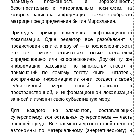
взаимную вложенность и иерархичность
безотносительно к материальным носителям, на
которых записана информация, также сообразно
матрице предопределения бытия Мироздания.
Приведём пример изменения информационной
локализации. Один редактор всё разобъяснит в
предисловии к книге, а другой — в послесловии, хотя
его текст может отличаться только названием
«предисловие» или «послесловие». Другой ту же
информацию рассыплет по множеству сносок и
примечаний по самому тексту книги. Читатель,
воспринимая информацию из книги, создаст в своей
субъективной мере новый вариант и
пространственной, и информационной локализации
записей и изменит свою субъективную меру.
Для каждого из элементов, составляющих
суперсистему, вся остальная суперсистема — часть
внешней среды. Все элементы до некоторой степени
автономны по материальному (энергети­чес­кому) и