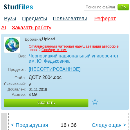
Вузы
Предметы
Пользователи
Реферат
AI
Заказать работу
Upload
Добавил:
Опубликованный материал нарушает ваши авторские
права?
Сообщите нам.
Черновицкий национальный университет
Вуз:
им. Ю. Федьковича
[НЕСОРТИРОВАННОЕ]
Предмет:
ДОТУ 2004
.doc
Файл:
Скачиваний:
9
Добавлен:
01.11.2018
Размер:
4 Мб
☆
Скачать
< Предыдущая
16 / 36
Следующая >