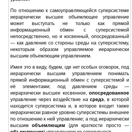
По отношению к самоуправляющейся суперсистеме
иерархически высшее объемлющее управление
может выступать не только как прямой
информационный обмен с суперсистемой
непосредственно, но и косвенный, опосредованный
— как давление со стороны среды на суперсистему,
некоторым образом управляемое иерархически
высшим объемлющим управлением.
Имея это в виду, будем, где нет особых оговорок, под
иерархически высшим управлением понимать
прямой информационный обмен с суперсистемой и
её элементами; под давлением среды —
иерархически высшее косвенное,
опосредованное
управление через воздействие на
сред
э
, в которой
находится суперсистема и, в которое входит также
иерархически равное уровню суперсистемы внешнее
по отношению к ней управление; а под иерархически
высшим
объемлющим
(для краткости просто —
объемлющим
) управлением их совокупность.