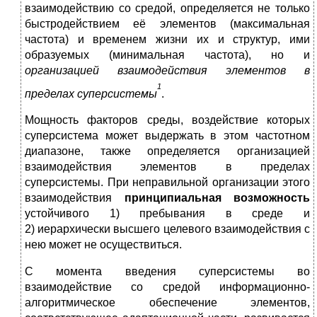
взаимодействию со средой, определяется не только
быстродействием её элементов (максимальная
частота) и временем жизни их и структур, ими
образуемых (мини­маль­ная частота), но и
организацией взаимодействия элементов в
1
пределах суперсистемы
.
Мощность факторов среды, воздействие которых
суперсистема может выдержать в этом частотном
диапазоне, также определяется организацией
взаимодействия элементов в пределах
суперсистемы. При неправильной организации этого
взаимодействия
прин­ципиальная возможность
устойчивого 1) пребывания в среде и
2) иерархически высшего целевого взаимодействия с
нею может не осуществиться.
С момента введения суперсистемы во
взаимодействие со средой информационно-
алгоритмическое обеспечение элементов,