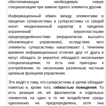
обеспечивающие необходимую новую
специализацию при замене одного элемента другим.
Информационный обмен между элементами в
пределах суперсистемы и суперсистемы со средой
носит неоднозначный характер в пределах
ограничений вероятностными
предопределённостями (иерархически высшего
объемлющего управления), вследствие чего
элементы суперсистемы накапливают с течением
времени информационные отличия друг от друга и
могут обладать (и вероятно обладают) несколькими
специализациями; то есть они пригодны к
употреблению по нескольким различным частным
целевым функциям управления.
Это ведёт к тому, что суперсистема в целом обладает
памятью и, кроме того,
гибкостью поведения
. То
есть реакция её, её фрагментов и отдельных
элементов на одно и то же воздействие среды
однозначно не предопределена, хотя она