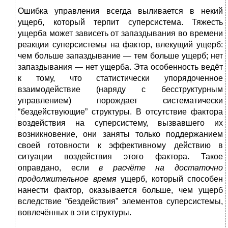
Ошибка управления всегда выливается в некий
ущерб, который терпит суперсистема. Тяжесть
ущерба может зависеть от запаздывания во времени
реакции суперсистемы на фактор, влекущий ущерб:
чем больше запаздывание — тем больше ущерб; нет
запаздывания — нет ущерба. Эта особенность ведёт
к тому, что статистически упорядоченное
взаимодействие (наряду с бесструктурным
управлением) порождает систематически
“бездействующие” структуры. В отсутствие фактора
воздействия на суперсистему, вызвавшего их
возникновение, они заняты только поддержанием
своей готовности к эффективному действию в
ситуации воздействия этого фактора. Такое
оправдано, если
в расчёте на достаточно
продолжительное время
ущерб, который способен
нанести фактор, оказывается больше, чем ущерб
вследствие “бездей­с­т­вия” элементов суперсистемы,
вовлечённых в эти структуры.