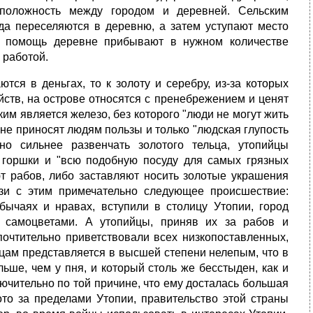
оположность между городом и деревней. Сельским
да переселяются в деревню, а затем уступают место
а помощь деревне прибывают в нужном количестве
 работой.
ся в деньгах, то к золоту и серебру, из-за которых
йств, на острове относятся с пренебрежением и ценят
ким является железо, без которого "люди не могут жить
о не приносят людям пользы и только "людская глупость
но сильнее развенчать золотого тельца, утопийцы
 горшки и "всю подобную посуду для самых грязных
т рабов, либо заставляют носить золотые украшения
язи с этим примечательно следующее происшествие:
ычаях и нравах, вступили в столицу Утопии, город
 самоцветами. А утопийцы, приняв их за рабов и
 почтительно приветствовали всех низкопоставленных,
йцам представляется в высшей степени нелепым, что в
льше, чем у пня, и который столь же бесстыден, как и
лючительно по той причине, что ему досталась большая
лото за пределами Утопии, правительство этой страны