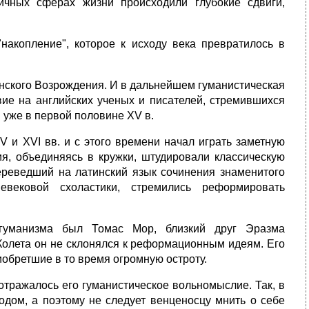
ичных сферах жизни происходили глубокие сдвиги,
накопление", которое к исходу века превратилось в
янского Возрождения. И в дальнейшем гуманистическая
вие на английских ученых и писателей, стремившихся
 уже в первой половине XV в.
 и XVI вв. и с этого времени начал играть заметную
ия, объединяясь в кружки, штудировали классическую
ереведший на латинский язык сочинения знаменитого
невековой схоластики, стремились реформировать
гуманизма был Томас Мор, близкий друг Эразма
 Колета он не склонялся к реформационным идеям. Его
обретшие в то время огромную остроту.
отражалось его гуманистическое вольномыслие. Так, в
одом, а поэтому не следует венценосцу мнить о себе