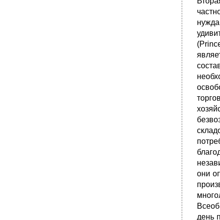
Втора
частн
нужда
удиви
(Prin
являе
соста
необх
освоб
торго
хозяй
безво
склад
потре
благо
незав
они о
произ
много
Всеоб
день 