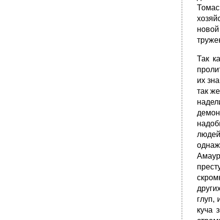
Томас
хозяй
новой
труже
Так к
проли
их зн
так же
надел
демон
надоб
людей
однаж
Амаур
прест
скром
други
глуп,
куча 