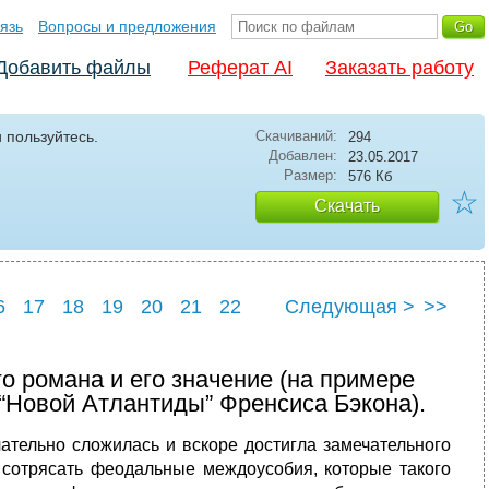
язь
Вопросы и предложения
Добавить файлы
Реферат AI
Заказать работу
 пользуйтесь.
Скачиваний:
294
Добавлен:
23.05.2017
Размер:
576 Кб
☆
Скачать
6
17
18
19
20
21
22
Следующая >
>>
о романа и его значение (на примере
 “Новой Атлантиды” Френсиса Бэкона).
чательно сложилась и вскоре достигла замечательного
и сотрясать феодальные междоусобия, которые такого