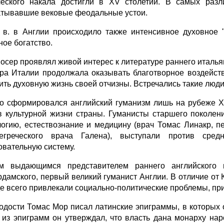
ческого накала достигли в XV столетии. В самых разл
тывавшие вековые феодальные устои.
 в. в Англии происходило также интенсивное духовное "
ное богатство.
осер проявлял живой интерес к литературе раннего италь
ура Италии продолжала оказывать благотворное воздейст
ить духовную жизнь своей отчизны. Встречались такие люди
о сформировался английский гуманизм лишь на рубеже XV
в культурной жизни страны. Гуманисты старшего поколен
огию, естествознание и медицину (врач Томас Линакр, п
егреческого врача Галена), выступали против сред
овательную систему.
м выдающимся представителем раннего английского 
рдамского, первый великий гуманист Англии. В отличие от
е всего привлекали социально-политические проблемы, при
одости Томас Мор писал латинские эпиграммы, в которых 
 из эпиграмм он утверждал, что власть дана монарху нар