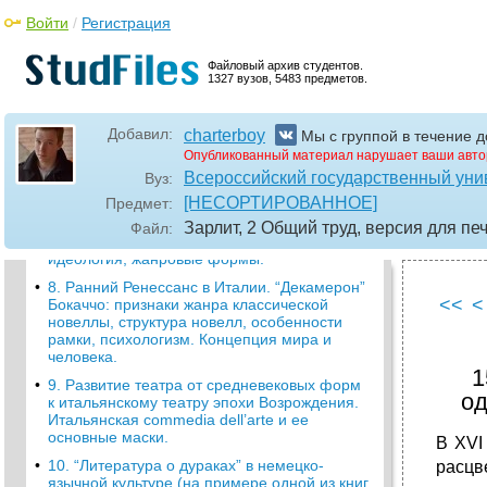
•
2. Эпос раннего и зрелого средневековья на
Войти
/
Регистрация
примере “Песни о Нибелунгах”.
•
4. Термин “роман”. Средневековый
Файловый архив студентов.
рыцарский роман на примере “Романа о
1327 вузов, 5483 предметов.
Тристане и Изольде”.
•
5. Клерикальная литература и городская
литература: мотивы, основные жанры и их
Добавил:
charterboy
Мы с группой в течение д
особенности.
Опубликованный материал нарушает ваши авто
Всероссийский государственный уни
•
6. Творчество Данте. “Божественная
Вуз:
комедия” как памятник Проторенессанса.
[НЕСОРТИРОВАННОЕ]
Предмет:
•
7. Понятие “эпоха Возрождение”,
Зарлит, 2 Общий труд, версия для пе
Файл:
особенности, истоки, периодизация,
идеология, жанровые формы.
•
8. Ранний Ренессанс в Италии. “Декамерон”
<<
<
Бокаччо: признаки жанра классической
новеллы, структура новелл, особенности
рамки, психологизм. Концепция мира и
человека.
1
•
9. Развитие театра от средневековых форм
од
к итальянскому театру эпохи Возрождения.
Итальянская commedia dell’arte и ее
основные маски.
В XVI
•
10. “Литература о дураках” в немецко-
расцв
язычной культуре (на примере одной из книг