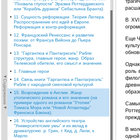
траги
“Похвала глупости” Эразма Роттердамского
расша
или “Корабль дураков” Себастьяна Бранта).
•
11. Сущность реформации. Теория Лютера.
В XVI
Распространение его идей в Европе.
огром
Реформация и контр-реформация.
•
12. Французский Ренессанс и развитие
Еще Ч
поэзии: от Франсуа Вийона до Пьера
Ронсара.
культ
обнов
•
13. “Гаргантюа и Пантагрюэль” Рабле:
структура, главные герои, жанр. Образ
Телемской обители, его смысл и значение.
Однак
роль 
•
1. Главные герои
◄Содержание◄
филол
•
14. Связь книги “Гаргантюа и Пантагрюэль”
Рабле с народной смеховой культурой.
древн
образ
•
15. Возрождение в Англии. Жанр
утопического романа и его значение (на
примере одного из романов “Утопии”
Самы
Томаса Мора или “Новой Атлантиды”
Ротте
Френсиса Бэкона).
прежд
•
16. Устройство английского театра.
“Университетские умы” и их вклад в
В мол
драматургию: р. Грин, т. Кид, д. Лили, к.
Марло.
одной