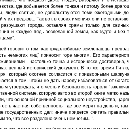
евства, где добывается более тонкая и потому более драго
ы, люди святые, не довольствуются теми ежегодными до
й у их предков... Так вот, в своих имениях они не оставля
 разрушают города, оставляя храмы только для свины
ения и каждую пядь возделанной земли, как будто и без 
нцами".
дей говорит о том, как трудолюбивые землепашцы превра
сть немногих лиц" приносит горе многим. Его характерис
аживаниями", настолько точна и исторически достоверна, ч
как ценный исторический документ. В то же время Гитл
аря, который охотнее согласится с придворными шаркун
чается в том, чтобы не дать народу избаловаться от бог
ным утверждать, что честь и безопасность короля "заключа
твенной системе, которую автор во второй книге метко наз
ли, что основной причиной социального неустройства, царящ
о есть частная собственность, где все мерят на деньги, т
ие государственных дел: иначе придется считать правиль
м то, что все разделено очень немногим...".