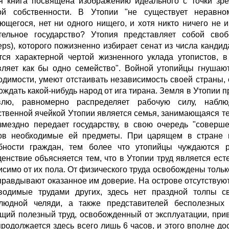
я книга посвящена изображению идеального с точки зре
ой собственности. В Утопии "не существует неравно
ющегося, нет ни одного нищего, и хотя никто ничего не и
тельное государство? Утопия представляет собой сво
ceps), которого пожизненно избирает сенат из числа канд
тся характерной чертой жизненного уклада утопистов, в
вляет как бы одно семейство". Войной утопийцы гнушают
одимости, умеют отстаивать независимость своей страны,
ождать какой-нибудь народ от ига тирана. Земля в Утопии 
влю, равномерно распределяет рабочую силу, набл
ственной ячейкой Утопии является семья, занимающаяся тем
змездно передает государству, в свою очередь "соверш
ов необходимые ей предметы. При царящем в стране и
бности граждан, тем более что утопийцы чуждаются 
денствие объясняется тем, что в Утопии труд является ес
исимо от их пола. От физического труда освобождены только
правдывают оказанное им доверие. На острове отсутствую
водимые трудами других, здесь нет праздной толпы с
людной челяди, а также представителей бесполезных 
щий полезный труд, освобожденный от эксплуатации, при
продолжается здесь всего лишь 6 часов, и этого вполне до