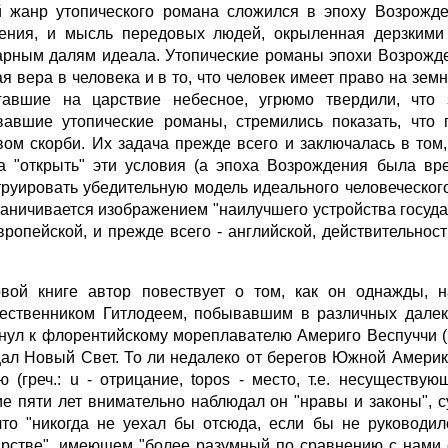
 жанр утопического романа сложился в эпоху Возрожде
ения, и мысль передовых людей, окрыленная дерзкими 
арным далям идеала. Утопические романы эпохи Возрожде
ая вера в человека и в то, что человек имеет право на зе
гавшие на царствие небесное, угрюмо твердили, что 
вавшие утопические романы, стремились показать, что
вом скорби. Их задача прежде всего и заключалась в том
а "открыть" эти условия (а эпоха Возрождения была вр
труировать убедительную модель идеального человеческог
раничивается изображением "наилучшего устройства госуда
вропейской, и прежде всего - английской, действительност
вой книге автор повествует о том, как он однажды, н
ественником Гитлодеем, побывавшим в различных далек
нул к флорентийскому мореплавателю Америго Веспуччи (
ал Новый Свет. То ли недалеко от берегов Южной Америки
ю (греч.: u - отрицание, topos - место, т.е. несуществ
ие пяти лет внимательно наблюдал он "нравы и законы", 
что "никогда не уехал бы отсюда, если бы не руководи
арстве", имеющем "более разумный по сравнению с нами