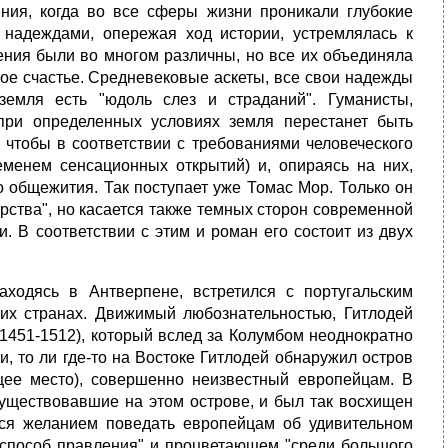
ния, когда во все сферы жизни проникали глубокие
надеждами, опережая ход истории, устремлялась к
ния были во многом различны, но все их объединяла
мное счастье. Средневековые аскеты, все свои надежды
земля есть "юдоль слез и страданий". Гуманисты,
 при определенных условиях земля перестанет быть
, чтобы в соответствии с требованиями человеческого
еменем сенсационных открытий) и, опираясь на них,
о общежития. Так поступает уже Томас Мор. Только он
рства", но касается также темных сторон современной
и. В соответствии с этим и роман его состоит из двух
аходясь в Антверпене, встретился с португальским
их странах. Движимый любознательностью, Гитлодей
1451-1512), который вслед за Колумбом неоднократно
, то ли где-то на Востоке Гитлодей обнаружил остров
ующее место), совершенно неизвестный европейцам. В
существовавшие на этом острове, и был так восхищен
лся желанием поведать европейцам об удивительном
 способ правления" и процветающем "среди большого