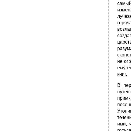
самый
измен
лучез
горяч
возла
созда
царст
разум
сконс
не ог
ему е
книг.
В пер
путеш
примк
посещ
Утопи
течен
ими, 
госуд