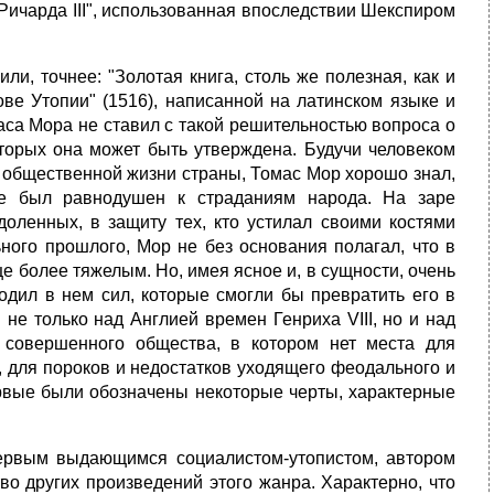
Ричарда III", использованная впоследствии Шекспиром
и, точнее: "Золотая книга, столь же полезная, как и
ове Утопии" (1516), написанной на латинском языке и
аса Мора не ставил с такой решительностью вопроса о
оторых она может быть утверждена. Будучи человеком
 общественной жизни страны, Томас Мор хорошо знал,
не был равнодушен к страданиям народа. На заре
доленных, в защиту тех, кто устилал своими костями
ного прошлого, Мор не без основания полагал, что в
 более тяжелым. Но, имея ясное и, в сущности, очень
дил в нем сил, которые смогли бы превратить его в
не только над Англией времен Генриха VIII, но и над
 совершенного общества, в котором нет места для
, для пороков и недостатков уходящего феодального и
рвые были обозначены некоторые черты, характерные
ервым выдающимся социалистом-утопистом, автором
во других произведений этого жанра. Характерно, что