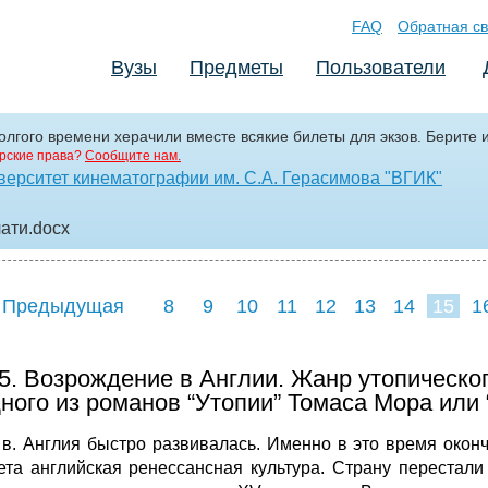
FAQ
Обратная св
Вузы
Предметы
Пользователи
олгого времени херачили вместе всякие билеты для экзов. Берите и
рские права?
Сообщите нам.
верситет кинематографии им. С.А. Герасимова "ВГИК"
чати
.docx
 Предыдущая
8
9
10
11
12
13
14
15
1
5. Возрождение в Англии. Жанр утопическог
ного из романов “Утопии” Томаса Мора или
 в. Англия быстро развивалась. Именно в это время окон
ета английская ренессансная культура. Страну перестал