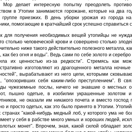
 Мор делает интересную попытку преодолеть против
ством в Утопии занимаются горожане, которые на два го
 группе приезжих. В день уборки урожая из города н
ники, помогающие в кратчайший срок успешно справиться с
ак для получения необходимых вещей утопийцы не нуждают
то столько человеческой крови и совершено столько злоде
ачительно ниже такого действительно полезного металла, ка
, как без огня и воды". Ведь сами по себе золото и серебр
ила их ценностью из-за редкости". Стремясь как мож
стративно изготовляют из драгоценного металла ночные
ностей", вырабатывают из него цепи, которыми сковываю
, "опозоривших себя каким-либо преступлением". В св
ды чужеземные послы, ничего не знавшие о местных об
от, пышно одетые, в изобилии украшенные золотом и
упников, не оказали им никакого почета и вместо господ
но и просто одетых, как это было принято в Утопии. Утопи
х странах "какой-нибудь медный лоб, у которого ума не бо
 имеет у себя в рабстве много умных и хороших людей, иск
золотых монет". Впрочем, зная, какой силой обладает зо