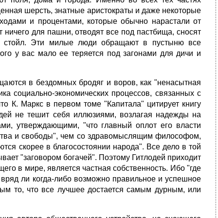
ценная шерсть, знатные аристократы и даже некоторые
ходами и процентами, которые обычно нарастали от
ют ничего для пашни, отводят все под пастбища, сносят
х стойл. Эти милые люди обращают в пустыню все
того у вас мало ее теряется под загонами для дичи и
щаются в бездомных бродяг и воров, как "ненасытная
тика социально-экономических процессов, связанных с
то К. Маркс в первом томе "Капитала" цитирует книгу
одей не тешит себя иллюзиями, возлагая надежды на
ами, утверждающими, "что главный оплот его власти
атства и свободы", чем со здравомыслящим философом,
ются скорее в благосостоянии народа". Все дело в той
ывает "заговором богачей". Поэтому Гитлодей приходит
его в мире, является частная собственность. Ибо "где
ам вряд ли когда-либо возможно правильное и успешное
ным то, что все лучшее достается самым дурным, или