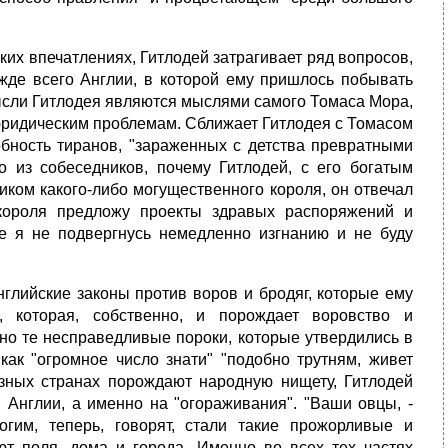
их впечатлениях, Гитлодей затрагивает ряд вопросов,
жде всего Англии, в которой ему пришлось побывать
мысли Гитлодея являются мыслями самого Томаса Мора,
к юридическим проблемам. Сближает Гитлодея с Томасом
бность тиранов, "зараженных с детства превратными
о из собеседников, почему Гитлодей, с его богатым
иком какого-либо могущественного короля, он отвечал
ь короля предложу проекты здравых распоряжений и
е я не подвергнусь немедленно изгнанию и не буду
нглийские законы против воров и бродяг, которые ему
, которая, собственно, и порождает воровство и
 но те несправедливые пороки, которые утвердились в
как "огромное число знати" "подобно трутням, живет
азных странах порождают народную нищету, Гитлодей
 Англии, а именно на "огораживания". "Ваши овцы, -
огим, теперь, говорят, стали такие прожорливые и
т поля, дома и города. Именно во всех тех частях