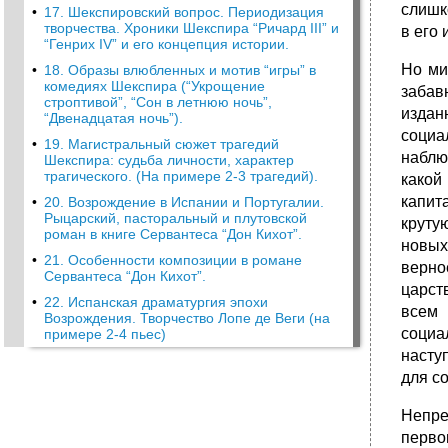
слишк
•
17. Шекспировский вопрос. Периодизация
творчества. Хроники Шекспира “Ричард III” и
в его
“Генрих IV” и его концепция истории.
Но ми
•
18. Образы влюбленных и мотив “игры” в
комедиях Шекспира (“Укрощение
забав
строптивой”, “Сон в летнюю ночь”,
издан
“Двенадцатая ночь”).
социа
•
19. Магистральный сюжет трагедий
наблю
Шекспира: судьба личности, характер
трагического. (На примере 2-3 трагедий).
какой
капит
•
20. Возрождение в Испании и Португалии.
Рыцарский, пасторальный и плутовской
круту
роман в книге Сервантеса “Дон Кихот”.
новых
•
21. Особенности композиции в романе
верно
Сервантеса “Дон Кихот”.
царст
•
22. Испанская драматургия эпохи
всем 
Возрождения. Творчество Лопе де Веги (на
социа
примере 2-4 пьес)
насту
для с
Непре
перво