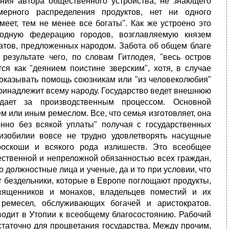
ния автора общественного устройства, не знающего
мерного распределения продуктов, нет ни одного
меет, тем не менее все богаты". Как же устроено это
бодную федерацию городов, возглавляемую князем
идатов, предложенных народом. Забота об общем благе
 результате чего, по словам Гитлодея, "весь остров
ся как "деянием поистине зверским", хотя, в случае
 оказывать помощь союзникам или "из человеколюбия"
принадлежит всему народу. Государство ведет внешнюю
юдает за производственным процессом. Основной
 или иным ремеслом. Все, что семья изготовляет, она
енно без всякой уплаты" получая с государственных
зобилии вовсе не трудно удовлетворять насущные
роскоши и всякого рода излишеств. Это всеобщее
тественной и непреложной обязанностью всех граждан,
 должностные лица и ученые, да и то при условии, что
т бездельники, которые в Европе поглощают продукты,
вященников и монахов, владельцев поместий и их
ремесел, обслуживающих богачей и аристократов.
водит в Утопии к всеобщему благосостоянию. Рабочий
статочно для процветания государства. Между прочим,