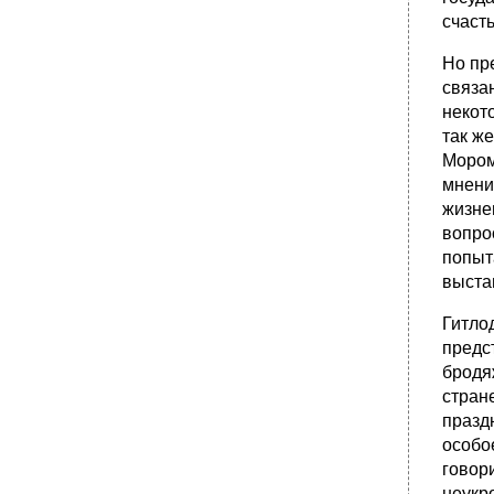
счасть
Но пр
связа
некот
так ж
Мором
мнени
жизне
вопро
попыт
выста
Гитло
предс
бродя
стран
празд
особо
говор
неукр