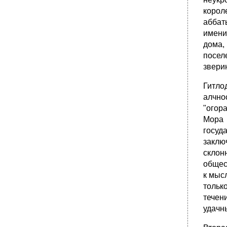
корол
аббат
имени
дома,
посел
звери
Гитло
алчно
"огор
Мора 
госуд
заклю
склон
общес
к мыс
тольк
течен
удачны