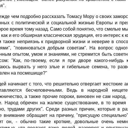
я".
ежде чем подробно рассказать Томасу Мору о своих заморск
нных с политической и социальной жизнью Европы и пре
орое время тому назад. Само собой понятно, что смелые 
е как и его обширная классическая эрудиция, его интерес 
 также неприязнь к придворной жизни и неверие в спосо
ями", "повиноваться добрым советам". На вопрос одног
нным опытом, умом и знаниями, не стремится быть советн
сом: "Как, по-твоему, если я при дворе какого-нибуд
аюсь вырвать у него злые и гибельные семена, то разв
влен на посмешище?"
дей начинает с того, что решительно отвергает жестокие а
тавляются бесчеловечными. Ведь в народной нищете
жничество, а также прочие пороки, виновен не сам народ,
е. Народ обречен на жалкое существование, в то время 
но, трудами других". Среди разных причин, которые в р
е внимание обращает на причину, "присущую специально"
ит он, - обычно такие кроткие, довольные очень немн
отимые, что поедают даже людей, разоряют и опустошаю