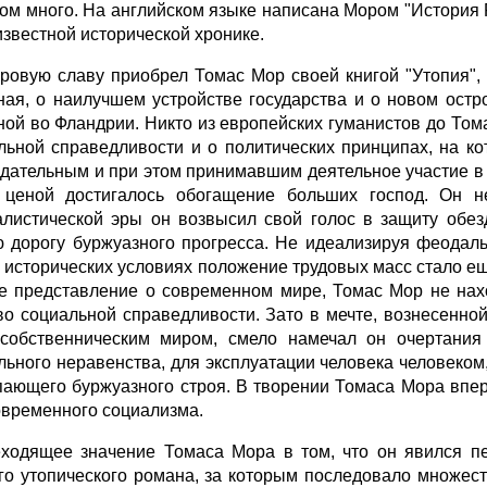
ом много. На английском языке написана Мором "История 
 известной исторической хронике.
ровую славу приобрел Томас Мор своей книгой "Утопия", ил
ная, о наилучшем устройстве государства и о новом остр
ной во Фландрии. Никто из европейских гуманистов до Том
льной справедливости и о политических принципах, на к
дательным и при этом принимавшим деятельное участие в
 ценой достигалось обогащение больших господ. Он 
алистической эры он возвысил свой голос в защиту обез
ю дорогу буржуазного прогресса. Не идеализируя феодаль
 исторических условиях положение трудовых масс стало еще
е представление о современном мире, Томас Мор не нахо
во социальной справедливости. Зато в мечте, вознесенной 
собственническим миром, смело намечал он очертания
льного неравенства, для эксплуатации человека человеком
пающего буржуазного строя. В творении Томаса Мора впе
овременного социализма.
ходящее значение Томаса Мора в том, что он явился п
го утопического романа, за которым последовало множест