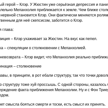
ый герой – Клэр. У Жюстин уже серьёзная депрессия и панич
лельно Меланхолия приближается к земле. Чем ближе стол
 нервной становится Клэр. Они фактически меняются ролями
твенным для неё скепсисом, заботится о Клэр.
я глава:
зиция – Клэр ухаживает за Жюстин. На вкус как пепел.
ка – спекуляции о столкновении с Меланхолией.
 невозврата – Клэр видит, что Меланхолия реально приближ
инация – столкновение
авы, в принципе, в рот ебали структуру, так что точки дов
 структуру тоже хуй проссышь. С одной стороны, казалось 
ерждение факта приближения Меланхолии. Ну и с Фон Триер
едом.
нет смысла бояться смерти и тоски, есть смысл их принять.