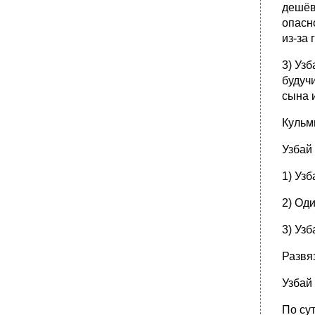
дешёв
опасно
из-за 
3) Уз
будуч
сына 
Кульм
Узбай 
1) Уз
2) Оди
3) Узб
Развя
Узбай 
По су