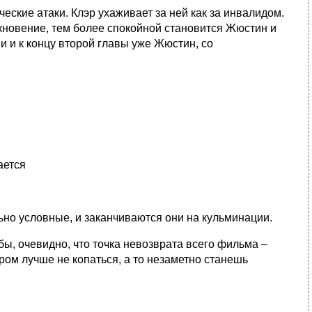
еские атаки. Клэр ухаживает за ней как за инвалидом.
кновение, тем более спокойной становится Жюстин и
 и к концу второй главы уже Жюстин, со
ается
ольно условные, и заканчиваются они на кульминации.
бы, очевидно, что точка невозврата всего фильма –
ом лучше не копаться, а то незаметно станешь