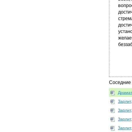
вопро
дости
стрем
достич
устан
желае
безза
Соседние
Драмат
Зарлит
Зарлит
Зарлит
Зарлит