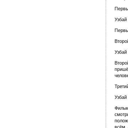
Первы
Узбай 
Первы
Второй
Узбай 
Второ
пришё
челове
Третий
Узбай
Фильм
смотри
полож
всём,