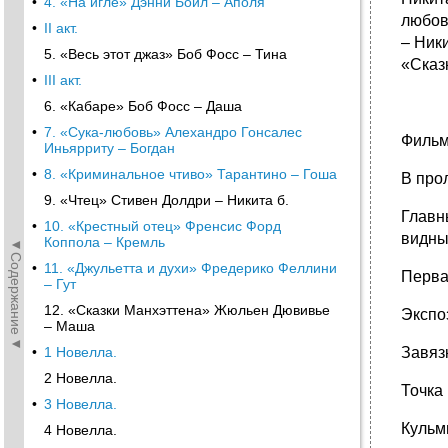
•
4. «На игле» Дэнни Бойл – Аполя
любов
•
II акт.
– Ник
5. «Весь этот джаз» Боб Фосс – Тина
«Сказ
•
III акт.
6. «Кабаре» Боб Фосс – Даша
•
7. «Сука-любовь» Алехандро Гонсалес
Фильм 
Иньярриту – Богдан
•
8. «Криминальное чтиво» Тарантино – Гоша
В про
9. «Чтец» Стивен Долдри – Никита б.
Главн
•
10. «Крестный отец» Френсис Форд
видны
Коппола – Кремль
◄Содержание◄
•
11. «Джульетта и духи» Фредерико Феллини
Перва
– Гут
12. «Сказки Манхэттена» Жюльен Дювивье
Экспо
– Маша
•
1 Новелла.
Завяз
2 Новелла.
Точка
•
3 Новелла.
Кульм
4 Новелла.