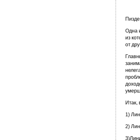
Пизде
Одна 
из ко
от др
Главн
заним
нелег
пробл
доход
умерш
Итак,
1) Ли
2) Ли
3)Лин