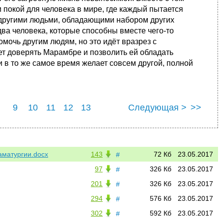
 покой для человека в мире, где каждый пытается
с другими людьми, обладающими набором других
два человека, которые способны вместе чего-то
омочь другим людям, но это идёт вразрез с
чет доверять Марамбре и позволить ей обладать
 в то же самое время желает совсем другой, полной
9
10
11
12
13
Следующая >
>>
аматургии.docx
143
72 Кб
23.05.2017
#
97
326 Кб
23.05.2017
#
201
326 Кб
23.05.2017
#
294
576 Кб
23.05.2017
#
302
592 Кб
23.05.2017
#