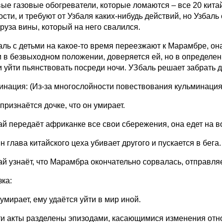
ые газовые обогреватели, которые ломаются – все 20 китай
сти, и требуют от Узбаля каких-нибудь действий, но Узбаль
груза вины, который на него свалился.
баль с детьми на какое-то время переезжают к Марамбре, он
и в безвыходном положении, доверяется ей, но в определе
и уйти пьянствовать посреди ночи. УЗбаль решает забрать де
инация: (Из-за многослойности повествования кульминация 
признаётся дочке, что он умирает.
бай передаёт африканке все свои сбережения, она едет на во
н глава китайского цеха убивает другого и пускается в бега.
ай узнаёт, что Марамбра окончательно сорвалась, отправляе
зка:
умирает, ему удаётся уйти в мир иной.
ти акты разделены эпизодами, касающимися изменения отно