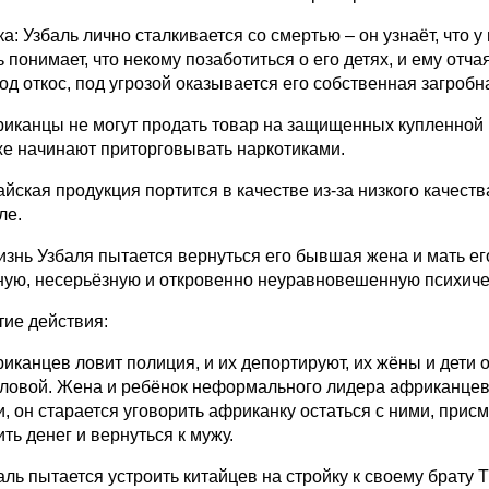
а: Узбаль лично сталкивается со смертью – он узнаёт, что у
 понимает, что некому позаботиться о его детях, и ему отча
од откос, под угрозой оказывается его собственная загробн
риканцы не могут продать товар на защищенных купленной п
же начинают приторговывать наркотиками.
тайская продукция портится в качестве из-за низкого качест
ле.
жизнь Узбаля пытается вернуться его бывшая жена и мать его
ную, несерьёзную и откровенно неуравновешенную психичес
тие действия:
риканцев ловит полиция, и их депортируют, их жёны и дети 
оловой. Жена и ребёнок неформального лидера африканцев 
и, он старается уговорить африканку остаться с ними, присм
ть денег и вернуться к мужу.
аль пытается устроить китайцев на стройку к своему брату 