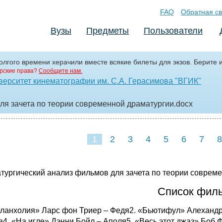
FAQ
Обратная св
Вузы
Предметы
Пользователи
олгого времени херачили вместе всякие билеты для экзов. Берите и
рские права?
Сообщите нам.
верситет кинематографии им. С.А. Герасимова "ВГИК"
ля зачета по теории современной драматургии
.docx
1
2
3
4
5
6
7
8
тургический анализ фильмов для зачета по теории соврем
Список фил
еланхолия» Ларс фон Триер – Федя2. «Бьютифул» Алехандро
а4. «На игле» Дэнни Бойл – Аполя5. «Весь этот джаз» Боб 