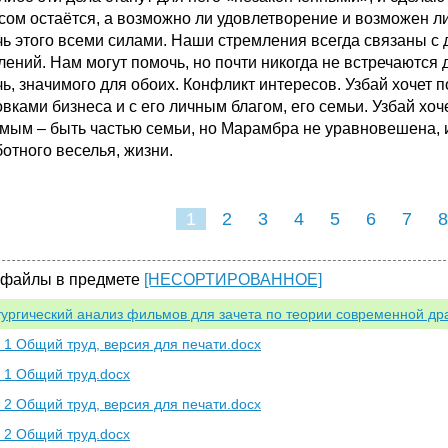
сом остаётся, а возможно ли удовлетворение и возможен ли
чь этого всеми силами. Наши стремления всегда связаны 
лений. Нам могут помочь, но почти никогда не встречаются 
ь, значимого для обоих. Конфликт интересов. Узбай хочет п
овками бизнеса и с его личным благом, его семьи. Узбай хо
мым – быть частью семьи, но Марамбра не уравновешена, и
ботного веселья, жизни.
1
2
3
4
5
6
7
8
 файлы в предмете
[НЕСОРТИРОВАННОЕ]
ургический анализ фильмов для зачета по теории современной др
, 1 Общий труд, версия для печати.docx
, 1 Общий труд.docx
, 2 Общий труд, версия для печати.docx
, 2 Общий труд.docx