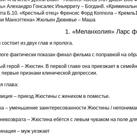
ь» Алехандро Гонсалес Иньярриту – Богдан8. «Криминальн
ита Б.10. «Крестный отец» Френсис Форд Коппола – Кремль1
ки Манхэттена» Жюльен Дювивье – Маша
1. «Меланхолия» Ларс ф
состоит из двух глав и пролога.
логе фактически показан финал фильма с поправкой на об
ый герой – Жюстин. В первой главе она приезжает в семейно
 первые признаки клинической депрессии.
я глава:
зиция – приезд Жюстины с женихом в поместье.
ка – уменьшение заинтересованности Жюстины / непонима
 невозврата – Жюстина ебётся с левым чуваком на поле дл
инация – муж уезжает