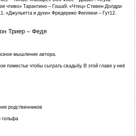
ое чтиво» Тарантино – Гоша9. «Чтец» Стивен Долдри
1. «Джульетта и духи» Фредерико Феллини – Гут12.
он Триер – Федя
разное мышление автора.
е поместье чтобы сыграть свадьбу. В этой главе у неё
ние родственников
я гольфа