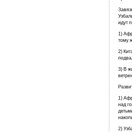
Завязк
Узбаль
идут п
1) Аф
тому 
2) Ки
подва
3) В 
ветре
Разви
1) Аф
над г
детьм
накопи
2) Узб