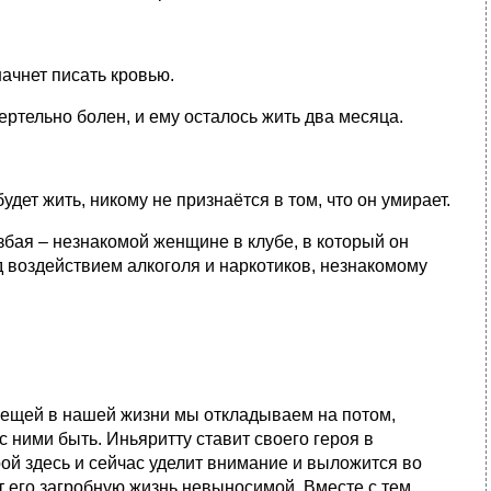
начнет писать кровью.
ертельно болен, и ему осталось жить два месяца.
удет жить, никому не признаётся в том, что он умирает.
збая – незнакомой женщине в клубе, в который он
д воздействием алкоголя и наркотиков, незнакомому
вещей в нашей жизни мы откладываем на потом,
 с ними быть. Иньяритту ставит своего героя в
рой здесь и сейчас уделит внимание и выложится во
т его загробную жизнь невыносимой. Вместе с тем