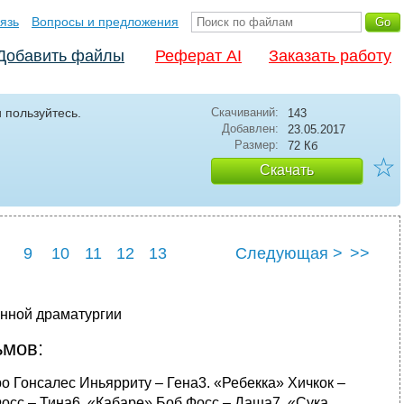
язь
Вопросы и предложения
Добавить файлы
Реферат AI
Заказать работу
 пользуйтесь.
Скачиваний:
143
Добавлен:
23.05.2017
Размер:
72 Кб
☆
Скачать
9
10
11
12
13
Следующая >
>>
енной драматургии
ьмов:
 Гонсалес Иньярриту – Гена3. «Ребекка» Хичкок –
Фосс – Тина6. «Кабаре» Боб Фосс – Даша7. «Сука