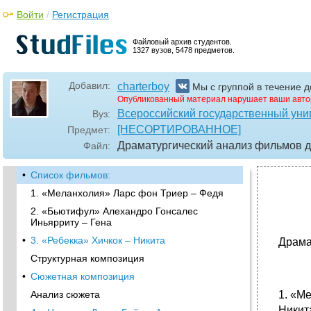
Войти
/
Регистрация
Файловый архив студентов.
1327 вузов, 5478 предметов.
Добавил:
charterboy
Мы с группой в течение д
Опубликованный материал нарушает ваши авто
Всероссийский государственный уни
Вуз:
[НЕСОРТИРОВАННОЕ]
Предмет:
Драматургический анализ фильмов д
Файл:
•
Список фильмов:
1. «Меланхолия» Ларс фон Триер – Федя
2. «Бьютифул» Алехандро Гонсалес
Иньярриту – Гена
•
3. «Ребекка» Хичкок – Никита
Драма
Структурная композиция
•
Сюжетная композиция
Анализ сюжета
1. «М
Никит