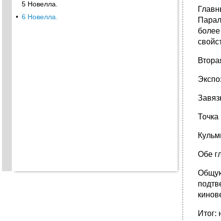
5 Новелла.
Главн
•
6 Новелла.
Парал
более
свойс
Втора
Экспо
Завяз
Точка
Кульм
Обе гл
Общую
подтв
кинов
Итог: 