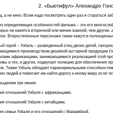
2. «Бьютифул» Алехандро Гонс
ц, а не кино. Всем надо посмотреть один раз и стараться з
из определяющих особенностей фильма – это его многослой
торых не кажется вторичной или менее важной, чем другие, 
угих. Второстепенные персонажи также кажутся полноценным
ый герой – Узбаль – разведенный отец двоих детей, связу
ающимися производством дешёвой кустарной продукции (те
алами африканцами, занимающимися реализацией этой прод
емы и тех, и других, подкупает полицию для обеспечения п
ов. Также Узбаль обладает паранормальными способностям
их людей и помогает им найти дорогу к иному миру, если т
 выделим три линии:
ния отношений Узбаля с африканцами.
ния отношений Узбаля с китайцами.
ия семьи Узбаля и его отношений с Марамброй.