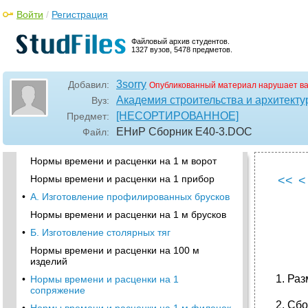
Б. Крыши типовые
Войти
/
Регистрация
Нормы времени и расценки на 1
стропильную ферму и 1 стропильный щит
Файловый архив студентов.
1327 вузов, 5478 предметов.
•
Нормы времени и расценки на 1 ферму,
щит, опорный элемент
Нормы времени и расценки на 100 коробок,
3sorry
Добавил:
Опубликованный материал нарушает в
створок, фрамуг, переплетов форточек,
Академия строительства и архитекту
Вуз:
дверных полотен; 100 м щитовых дверных
полотен (при сборке); 100 м периметра
[НЕСОРТИРОВАННОЕ]
Предмет:
коробок (при осмолке и обивке)
ЕНиР Сборник Е40-3
.DOC
Файл:
•
Нормы времени и расценки на 1 м полотна
Нормы времени и расценки на 1 м ворот
Нормы времени и расценки на 1 прибор
<<
<
•
А. Изготовление профилированных брусков
Нормы времени и расценки на 1 м брусков
•
Б. Изготовление столярных тяг
Нормы времени и расценки на 100 м
изделий
1. Ра
•
Нормы времени и расценки на 1
сопряжение
2. Сб