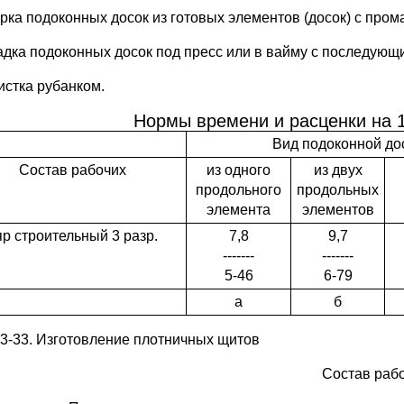
орка подоконных досок из готовых элементов (досок) с пром
ладка подоконных досок под пресс или в вайму с последующ
истка рубанком.
Нормы времени и расценки на 
Вид подоконной до
Состав рабочих
из одного
из двух
продольного
продольных
элемента
элементов
р строительный 3 разр.
7,8
9,7
-------
-------
5-46
6-79
а
б
-3-33. Изготовление плотничных щитов
Состав раб