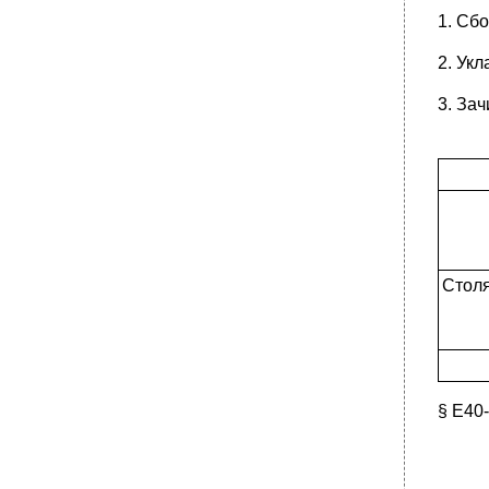
1. Сб
2. Ук
3. Зач
Столя
§ Е40