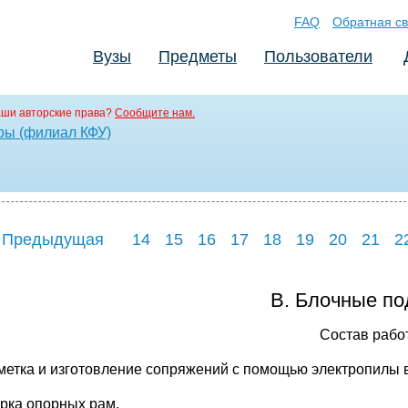
FAQ
Обратная св
Вузы
Предметы
Пользователи
аши авторские права?
Сообщите нам.
ры (филиал КФУ)
 Предыдущая
14
15
16
17
18
19
20
21
2
В. Блочные по
Состав рабо
зметка и изготовление сопряжений с помощью электропилы в
орка опорных рам.