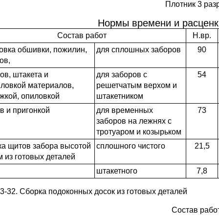
Плотник 3 разр.
Нормы времени и расценк
Состав работ
Н.вр.
овка обшивки, пожилин,
для сплошных заборов
90
ов,
ов, штакета и
для заборов с
54
ловкой материалов,
решетчатым верхом и
жкой, опиловкой
штакетником
в и пригонкой
для временных
73
заборов на лежнях с
тротуаром и козырьком
а щитов забора высотой
сплошного чистого
21,5
 м из готовых деталей
штакетного
7,8
-3-32. Сборка подоконных досок из готовых деталей
Состав рабо