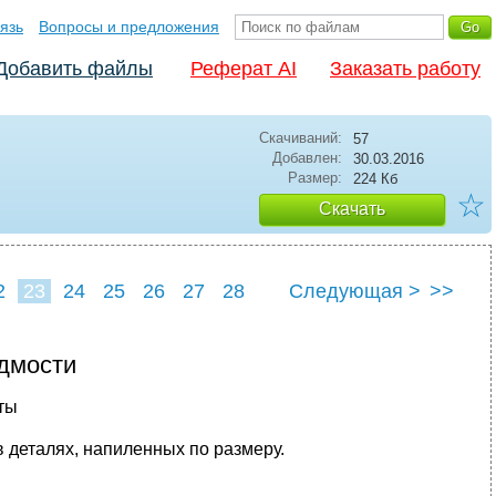
язь
Вопросы и предложения
Добавить файлы
Реферат AI
Заказать работу
Скачиваний:
57
Добавлен:
30.03.2016
Размер:
224 Кб
☆
Скачать
2
23
24
25
26
27
28
Следующая >
>>
дмости
ты
 деталях, напиленных по размеру.