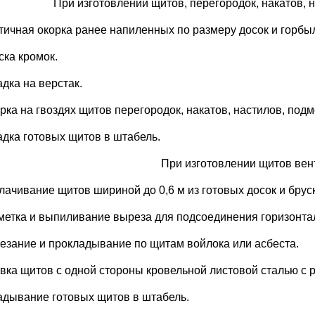
При изготовлении щитов, перегородок, накатов, 
стичная окорка ранее напиленных по размеру досок и горбы
ска кромок.
адка на верстак.
орка на гвоздях щитов перегородок, накатов, настилов, подм
ладка готовых щитов в штабель.
При изготовлении щитов ве
олачивание щитов шириной до 0,6 м из готовых досок и брус
зметка и выпиливание выреза для подсоединения горизонта
резание и прокладывание по щитам войлока или асбеста.
ивка щитов с одной стороны кровельной листовой сталью с р
ладывание готовых щитов в штабель.