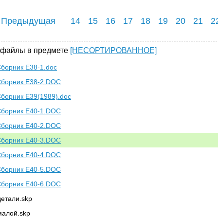
 Предыдущая
14
15
16
17
18
19
20
21
2
 файлы в предмете
[НЕСОРТИРОВАННОЕ]
борник Е38-1.doc
борник Е38-2.DOC
борник Е39(1989).doc
борник Е40-1.DOC
борник Е40-2.DOC
борник Е40-3.DOC
борник Е40-4.DOC
борник Е40-5.DOC
борник Е40-6.DOC
детали.skp
малой.skp