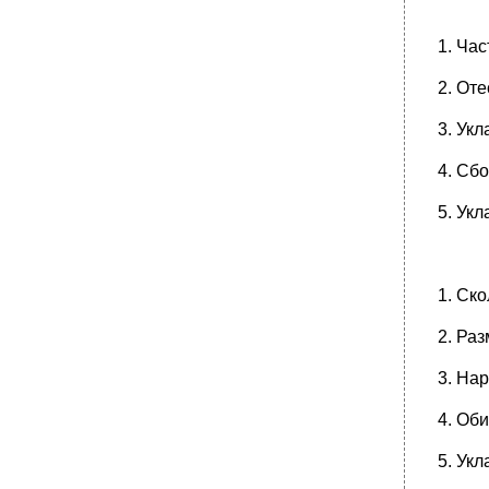
1. Ча
2. Оте
3. Укл
4. Сб
5. Ук
1. Ск
2. Ра
3. На
4. Об
5. Ук