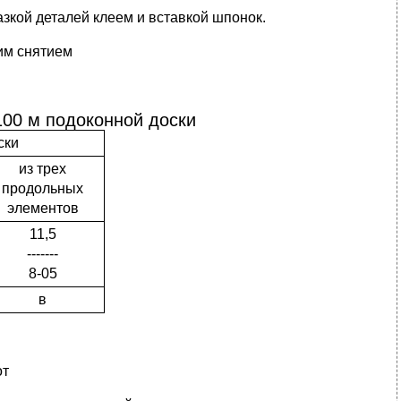
азкой деталей клеем и вставкой шпонок.
им снятием
100 м подоконной доски
ски
из трех
продольных
элементов
11,5
-------
8-05
в
от