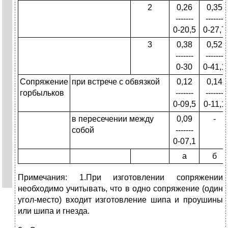
2
0,26
0,35
-------
-------
0-20,5
0-27,7
3
0,38
0,52
-------
-------
0-30
0-41,1
Сопряжение
при встрече с обвязкой
0,12
0,14
горбыльков
-------
-------
0-09,5
0-11,1
в пересечении между
0,09
-
собой
-------
0-07,1
а
б
Примечания: 1.При изготовлении сопряжении
необходимо учитывать, что в одно сопряжение (один
угол-место) входит изготовление шипа и проушины
или шипа и гнезда.