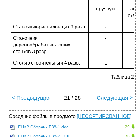
вручную
заг
скл
Станочник-распиловщик 3 разр.
-
Станочник
-
деревообрабатывающих
станков 3 разр.
Столяр строительный 4 разр.
1
Таблица 2
< Предыдущая
21 / 28
Следующая >
Соседние файлы в предмете
[НЕСОРТИРОВАННОЕ]
ЕНиР Сборник Е38-1.doc
29
ЕНиР Сборник Е38-2.DOC
36