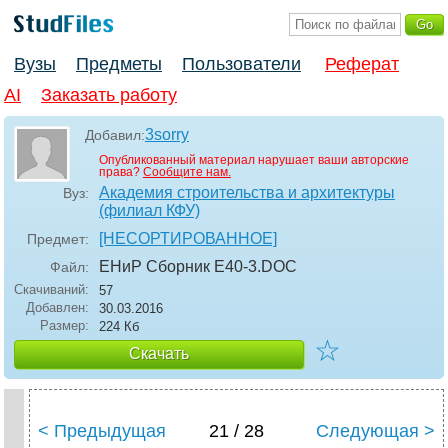
Вузы
Предметы
Пользователи
Реферат
AI
Заказать работу
3sorry
Добавил:
Опубликованный материал нарушает ваши авторские
права?
Сообщите нам.
Академия строительства и архитектуры
Вуз:
(филиал КФУ)
[НЕСОРТИРОВАННОЕ]
Предмет:
ЕНиР Сборник Е40-3
.DOC
Файл:
Скачиваний:
57
Добавлен:
30.03.2016
Размер:
224 Кб
☆
Скачать
< Предыдущая
21 / 28
Следующая >