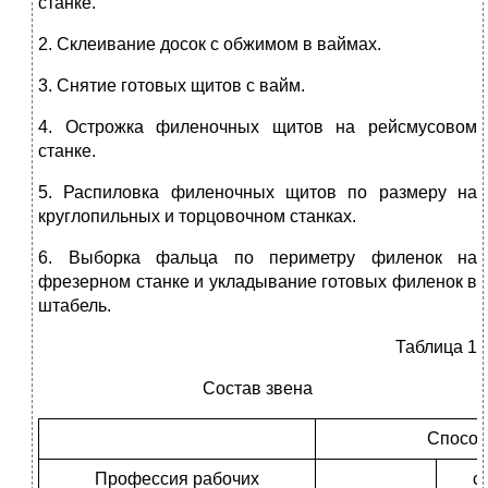
станке.
2. Склеивание досок с обжимом в ваймах.
3. Снятие готовых щитов с вайм.
4. Острожка филеночных щитов на рейсмусовом
станке.
5. Распиловка филеночных щитов по размеру на
круглопильных и торцовочном станках.
6. Выборка фальца по периметру филенок на
фрезерном станке и укладывание готовых филенок в
штабель.
Таблица 1
Состав звена
Способ
Профессия рабочих
с