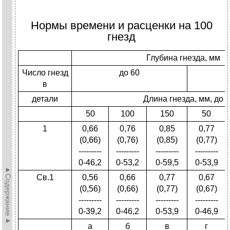
Нормы времени и расценки на 100
гнезд
Глубина гнезда, мм
Число гнезд
до 60
в
детали
Длина гнезда, мм, до
50
100
150
50
1
0,66
0,76
0,85
0,77
(0,66)
(0,76)
(0,85)
(0,77)
---------
---------
---------
---------
0-46,2
0-53,2
0-59,5
0-53,9
►Содержание►
Св.1
0,56
0,66
0,77
0,67
(0,56)
(0,66)
(0,77)
(0,67)
---------
---------
---------
---------
0-39,2
0-46,2
0-53,9
0-46,9
а
б
в
г