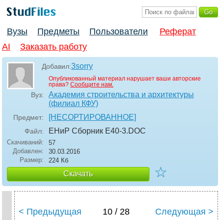
Вузы
Предметы
Пользователи
Реферат
AI
Заказать работу
3sorry
Добавил:
Опубликованный материал нарушает ваши авторские
права?
Сообщите нам.
Академия строительства и архитектуры
Вуз:
(филиал КФУ)
[НЕСОРТИРОВАННОЕ]
Предмет:
ЕНиР Сборник Е40-3
.DOC
Файл:
Скачиваний:
57
Добавлен:
30.03.2016
Размер:
224 Кб
☆
Скачать
< Предыдущая
10 / 28
Следующая >