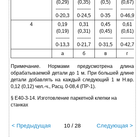
(0,29)
(0,35)
(0,5)
(0,67)
---------
---------
---------
---------
0-20,3
0-24,5
0-35
0-46,9
4
0,19
0,31
0,45
0,61
(0,19)
(0,31)
(0,45)
(0,61)
---------
---------
---------
---------
0-13,3
0-21,7
0-31,5
0-42,7
а
б
в
г
Примечание. Нормами предусмотрена длина
обрабатываемой детали до 1 м. При большей длине
детали добавлять на каждый следующий 1 м Н.вр.
0,12 (0,12) чел.-ч., Расц. 0-08,4 (ПР-1).
§ Е40-3-14. Изготовление паркетной клепки на
станках
< Предыдущая
10 / 28
Следующая >