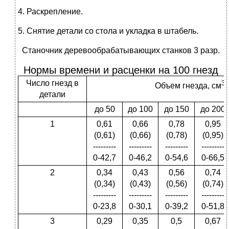
4. Раскрепление.
5. Снятие детали со стола и укладка в штабель.
Станочник деревообрабатывающих станков 3 разр.
Нормы времени и расценки на 100 гнезд
Число гнезд в
3
Объем гнезда, см
детали
до 50
до 100
до 150
до 200
1
0,61
0,66
0,78
0,95
(0,61)
(0,66)
(0,78)
(0,95)
---------
---------
---------
---------
0-42,7
0-46,2
0-54,6
0-66,5
2
0,34
0,43
0,56
0,74
(0,34)
(0,43)
(0,56)
(0,74)
---------
---------
---------
---------
0-23,8
0-30,1
0-39,2
0-51,8
3
0,29
0,35
0,5
0,67