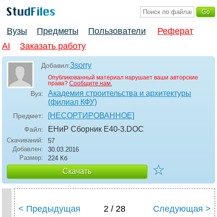
Вузы
Предметы
Пользователи
Реферат
AI
Заказать работу
3sorry
Добавил:
Опубликованный материал нарушает ваши авторские
права?
Сообщите нам.
Академия строительства и архитектуры
Вуз:
(филиал КФУ)
[НЕСОРТИРОВАННОЕ]
Предмет:
ЕНиР Сборник Е40-3
.DOC
Файл:
Скачиваний:
57
Добавлен:
30.03.2016
Размер:
224 Кб
☆
Скачать
< Предыдущая
2 / 28
Следующая >