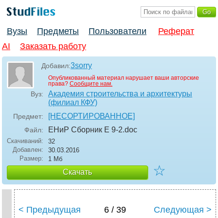
Вузы
Предметы
Пользователи
Реферат
AI
Заказать работу
3sorry
Добавил:
Опубликованный материал нарушает ваши авторские
права?
Сообщите нам.
Академия строительства и архитектуры
Вуз:
(филиал КФУ)
[НЕСОРТИРОВАННОЕ]
Предмет:
ЕНиР Сборник Е 9-2
.doc
Файл:
Скачиваний:
32
Добавлен:
30.03.2016
Размер:
1 Мб
☆
Скачать
< Предыдущая
6 / 39
Следующая >