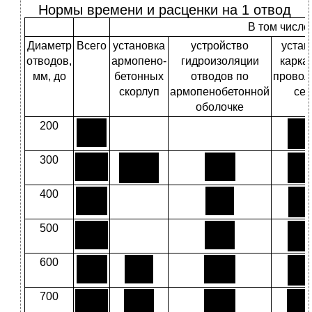
Нормы времени и расценки на 1 отвод
В том числе
Диаметр
Всего
установка
устройство
устан
отводов,
армопено­
гидроизоляции
карка
мм, до
бетонных
отводов по
провол
скорлуп
армопенобетонной
сет
оболочке
200
300
400
500
600
700