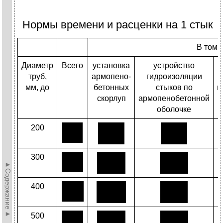
Нормы времени и расценки на 1 стык
В том 
Диаметр
Всего
установка
устройство
труб,
армопено­
гидроизоляции
мм, до
бетонных
стыков по
п
скорлуп
армопенобетонной
оболочке
200
300
►Содержание►
400
500