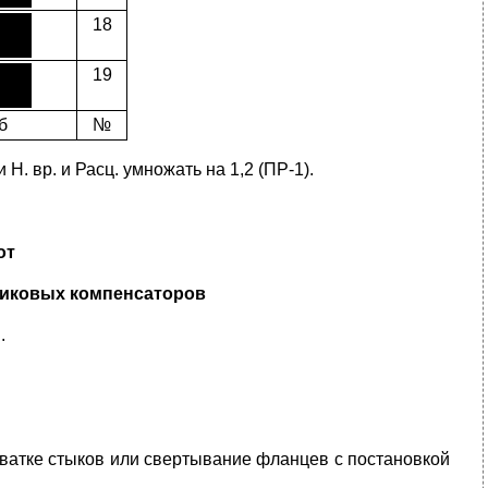
18
19
б
№
. вр. и Расц. умножать на 1,2 (ПР-1).
от
никовых компенсаторов
.
хватке стыков или свертывание фланцев с постановкой