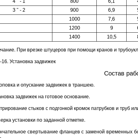
4 " - 1
800
6,1
3 " - 2
900
6,9
1000
7,6
1200
9
1400
10,5
чание. При врезке штуцеров при помощи кранов и трубоуклад
2-16. Установка задвижек
Состав раб
роповка и опускание задвижек в траншею.
тановка задвижек на готовое основание.
нтрирование стыков с подгонкой кромок патрубков и труб ил
верка установки по заданной отметке.
ончательное свертывание фланцев с заменой временных б