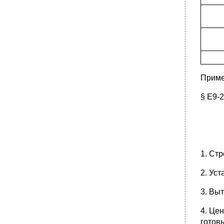
Приме
§ Е9-
1. Ст
2. Ус
3. Вы
4. Це
готов