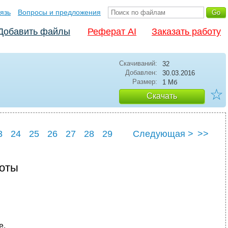
язь
Вопросы и предложения
Добавить файлы
Реферат AI
Заказать работу
Скачиваний:
32
Добавлен:
30.03.2016
Размер:
1 Мб
☆
Скачать
3
24
25
26
27
28
29
Следующая >
>>
3
34
боты
е.