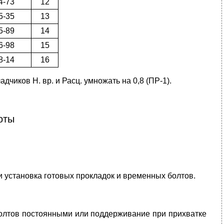
4-73
12
5-35
13
5-89
14
6-98
15
8-14
16
чиков Н. вр. и Расц. умножать на 0,8 (ПР-1).
оты
и установка готовых прокладок и временных болтов.
олтов постоянными или поддерживание при прихватке