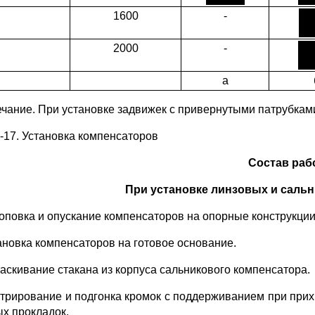
1600
-
2000
-
а
чание. При установке задвижек с привернутыми патрубками Н
2-17. Установка компенсаторов
Состав раб
При установке линзовых и саль
роповка и опускание компенсаторов на опорные конструкции
тановка компенсаторов на готовое основание.
таскивание стакана из корпуса сальникового компенсатора.
нтрирование и подгонка кромок с поддерживанием при при
ых прокладок.