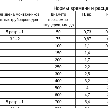
Нормы времени и расце
ав звена монтажников
Диаметр
Н. вр.
ужных трубопроводов
врезаемых
штуцеров, мм, до
5 разр. - 1
50
0,73
0
3 " - 2
75
0,87
100
1,1
0
150
1,4
200
1,7
250
2,2
300
2,5
400
3,2
500
4
600
4,7
5 разр. - 1
700
5,4