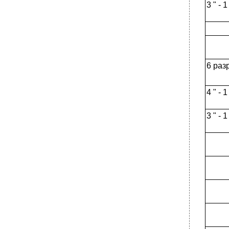
3 " - 1
6 разр
4 " - 1
3 " - 1