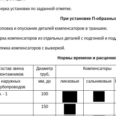
верка установки по заданной отметке.
При установке П-образны
роповка и опускание деталей компенсаторов в траншею.
орка компенсаторов из отдельных деталей с подгонкой и по
стяжка компенсаторов с выверкой.
Нормы времени и расценки 
остав звена
Диаметр
Компенсаторы
монтажников
труб,
наружных
мм, до
линзовые
сальниковые
рубопроводов
. - 1
100
150