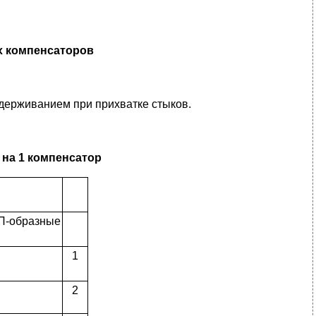
х компенсаторов
ддерживанием при прихватке стыков.
на 1 компенсатор
П-образные
1
2