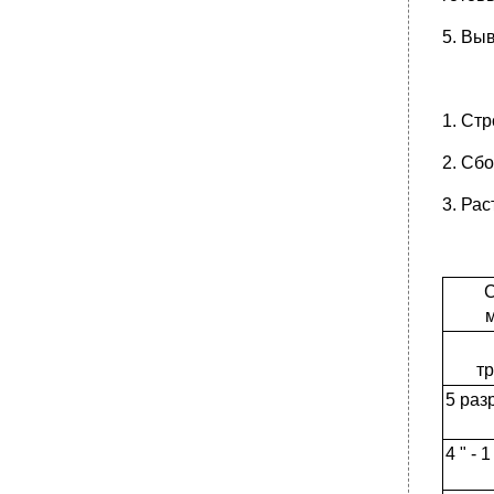
5. Вы
1. Ст
2. Сб
3. Ра
С
т
5 разр
4 " - 1