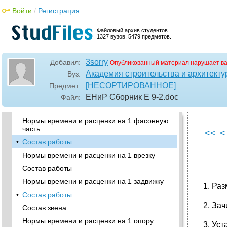
Состав работ
Войти
/
Регистрация
•
Нормы времени и расценки на 1 стык
Файловый архив студентов.
Характеристика условий производства работ
1327 вузов, 5479 предметов.
Указания по применению норм
•
Состав работы
3sorry
Добавил:
Опубликованный материал нарушает в
Нормы времени и расценки на 1 м изоляции
Академия строительства и архитекту
Вуз:
двух труб - подающей и обратной
[НЕСОРТИРОВАННОЕ]
Предмет:
•
Глава 2. Арматура и фасонные части
ЕНиР Сборник Е 9-2
.doc
Файл:
Состав работы
Нормы времени и расценки на 1 фасонную
часть
<<
<
•
Состав работы
Нормы времени и расценки на 1 врезку
Состав работы
Нормы времени и расценки на 1 задвижку
1. Раз
•
Состав работы
2. Зач
Состав звена
Нормы времени и расценки на 1 опору
3. Ус