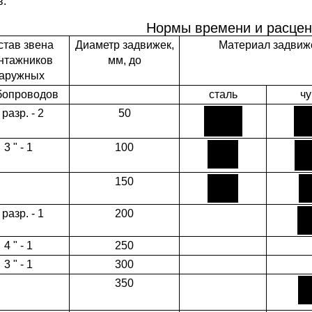
в.
Нормы времени и расцен
став звена
Диаметр задвижек,
Материал задвиж
нтажников
мм, до
аружных
бопроводов
сталь
чу
 разр. - 2
50
3 " - 1
100
150
 разр. - 1
200
4 " - 1
250
3 " - 1
300
350