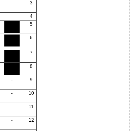
3
4
5
6
7
8
-
9
-
10
-
11
-
12