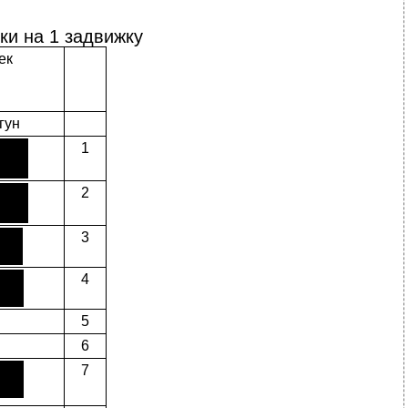
ки на 1 задвижку
ек
гун
1
2
3
4
5
6
7