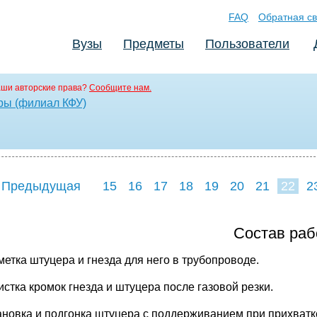
FAQ
Обратная св
Вузы
Предметы
Пользователи
аши авторские права?
Сообщите нам.
ры (филиал КФУ)
 Предыдущая
15
16
17
18
19
20
21
22
2
30
31
32
3
Состав ра
метка штуцера и гнезда для него в трубопроводе.
истка кромок гнезда и штуцера после газовой резки.
тановка и подгонка штуцера с поддерживанием при прихватк