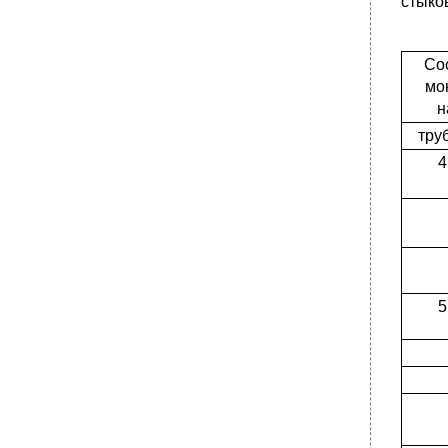
стыко
основания
Состав работы
Нормы времени и расценки на 1 м
Со
ограждений
мо
Состав работ При устройстве инвентарных
н
металлических пешеходных мостов
тру
•
При устройстве деревянных мостов
4
Нормы времени и расценки на измерители,
указанные в таблице
Состав звена
Состав работы
Нормы времени и расценки на 1 м короба
•
Указания по применению норм
5
Состав работы
Нормы времени и расценки на 1 конец
трубы