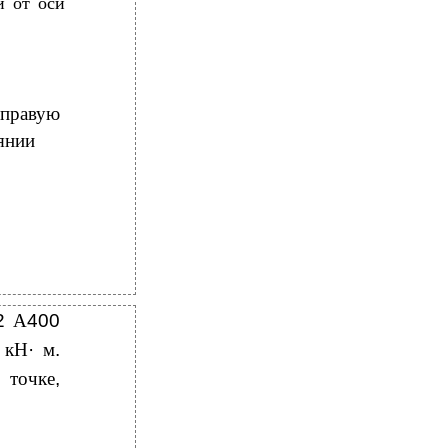
й от оси
 правую
янии
2
А
400
9
кН
·
м
.
 точке
,