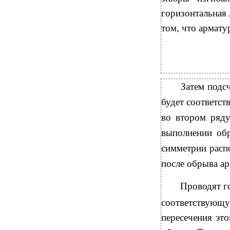
горизонтальная
том
,
что армату
Затем под
будет соответст
во втором ряду
выполнении о
симметрии расп
после обрыва а
Проводят г
соответствую
пересечения эт