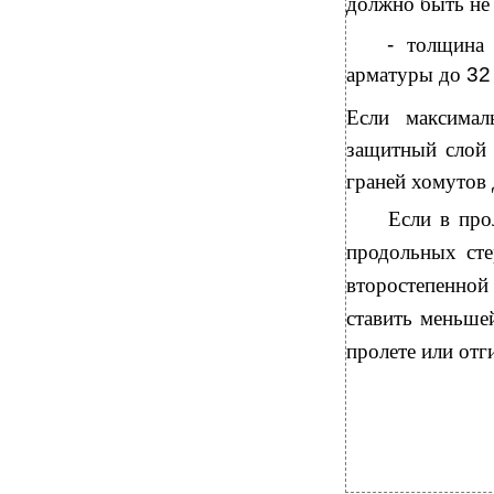
должно быть не 
-
толщина 
арматуры до
3
Если максима
защитный слой
граней хомутов
Если в про
продольных ст
второстепенной
ставить меньше
пролете или отг