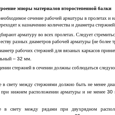
роение эпюры материалов второстепенной балки
необходимое сечение рабочей арматуры в пролетах и н
ереходят к назначению количества и диаметра стержней
дбирают арматуру во всех пролетах
.
Следует стремитьс
еству разных диаметров рабочей арматуры
(
не более т
аметр рабочих стержней для вязаных каркасов прини
льный
– 32
мм
.
ении стержней в сечении должны соблюдаться следу
е в свету между стержнями должно быть не менее диа
 при нижнем расположении арматуры и не менее
30
ие в свету между рядами при двухрядном распол