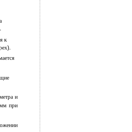
а
.
я к
рех
).
мается
ющие
метра и
мм при
ожении