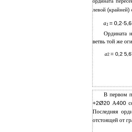
ордината пересе
левой
(
крайней
)
а
= 0,2·5,
1
Ордината 
ветвь той же ог
а
= 0,2 5,
2
В первом п
+2Ø20
А
400
с
Последняя орд
отстоящей от г