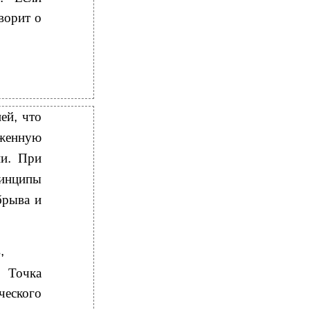
ворит о
ней
,
что
женную
ии
.
При
ринципы
брыва и
в
,
.
Точка
ческого