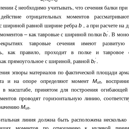
i
0
b
елении
ξ
необходимо учитывать
,
что сечения балки при 
действие отрицательных моментов рассматривают
с шириной равной ширине ребра
b
,
а при расчете на 
’
 моментов
–
как тавровые с шириной полки
b
.
В моно
f
рекрытиях тавровые сечения имеют развитую
ь
,
как правило
,
проходит в полке и тавровое с
’
 как прямоугольное с шириной
,
равной
b
.
f
ения эпюры материалов по фактической площади арм
ета и на опоре определяют момент
M
,
восприни
ult
м в масштабе
,
принятом для построения огибающей
ментов проводят горизонтальную линию
,
соответс
значению
M
.
ult
нтальная линия должна быть расположена несколько
ющих моментов по отношению к нулевой лини