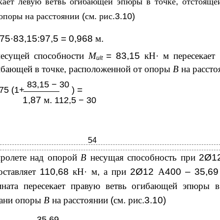
кает левую ветвь огибающей эпюры в точке
,
отстояще
опоры на расстоянии
(
см
.
рис
.3.10)
675·83,15:97,5 = 0,968
м
.
несущей способности
М
= 83,15
кН
·
м пересекает
ult
ибающей в точке
,
расположенной от опоры
В
на рассто
83,15 − 30
=
675 (1+
)
1,87
м
.
112,5 − 30
54
ролете над опорой
В
несущая способность при
2Ø1
оставляет
110,68
кН
·
м
,
а при
2Ø12
А
400 – 35,6
ината пересекает правую ветвь огибающей эпюры в
рани опоры
В
на расстоянии
(
см
.
рис
.3.10)
35,69