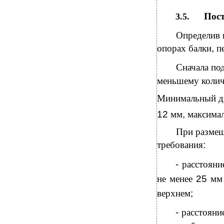
Пост
3.5.
Определив 
опорах балки
,
п
Сначала по
меньшему колич
Минимальный ди
12
мм
,
максима
При размещ
требования
:
-
расстояни
не менее
25
мм
верхнем
;
-
расстоян