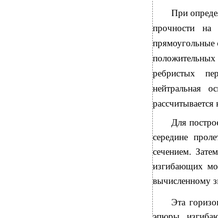
При опред
прочности на 
прямоугольные 
положительных
ребристых пе
нейтральная ос
рассчитывается
Для постро
середине прол
сечением
.
Зате
изгибающих мо
вычисленному 
Эта горизо
эпюры изгиба