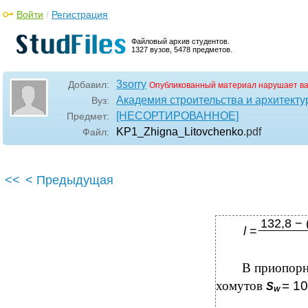
Войти
/
Регистрация
Файловый архив студентов.
1327 вузов, 5478 предметов.
3sorry
Добавил:
Опубликованный материал нарушает в
Академия строительства и архитекту
Вуз:
[НЕСОРТИРОВАННОЕ]
Предмет:
KP1_Zhigna_Litovchenko
.pdf
Файл:
<<
< Предыдущая
132,8 − 
l
=
В приопорн
хомутов
= 1
S
W