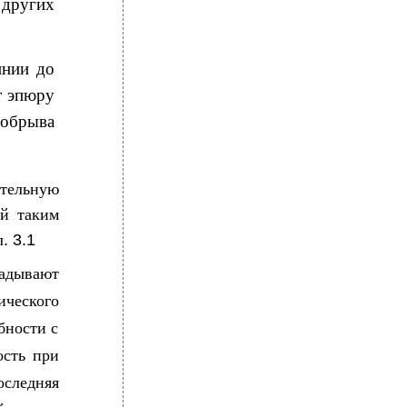
 других
инии до
т эпюру
 обрыва
тельную
й таким
л
. 3.1
адывают
ического
бности с
ость при
оследняя