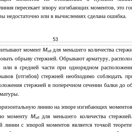
 линия пересекает эпюру изгибающих моментов
,
это го
ры недостаточно или в вычислениях сделана ошибка
.
53
считывают момент
M
для меньшего количества стерж
ult
вовать обрыву стержней
.
Обрывают арматуру
,
располо
 или в средней части при однорядном расположен
брывов
(
отгибов
)
стержней необходимо соблюдать п
оложения стержней в поперечном сечении балки до о
рматуры
.
оризонтальную линию на эпюре изгибающих моменто
щую моменту
M
для меньшего количества стержней
ult
ой линии с эпюрой моментов является точкой теорети