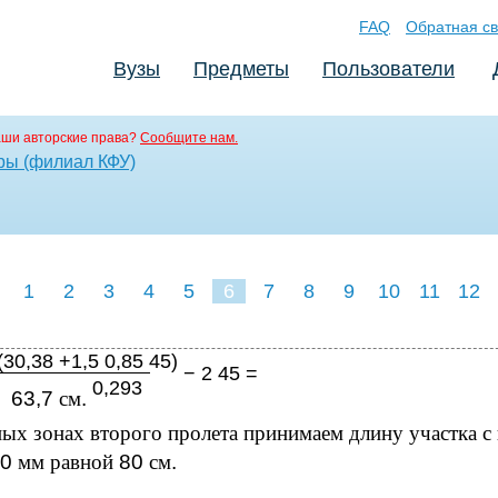
FAQ
Обратная св
Вузы
Предметы
Пользователи
аши авторские права?
Сообщите нам.
ры (филиал КФУ)
1
2
3
4
5
6
7
8
9
10
11
12
(30,38 +1,5 0,85 45)
− 2 45 =
0,293
63,7
см
.
ых зонах второго пролета принимаем длину участка с
00
мм равной
80
см
.