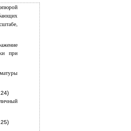
 эпюрой
бающих
сштабе
,
ажение
ки при
рматуры
.24)
бличный
.25)