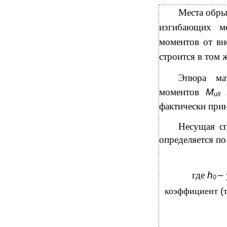
Места обры
изгибающих м
моментов от вн
строится в том 
Эпюра мат
моментов
M
ult
фактически при
Несущая сп
определяется п
где
h
–
0
коэффициент
(