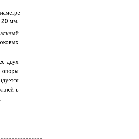
иаметре
е
20
мм
.
альный
боковых
ее двух
о опоры
ндуется
ржней в
.