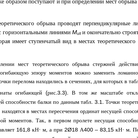
е образом поступают и при определении мест обрыва
еоретического обрыва проводят перпендикулярные л
 с горизонтальными линиями
M
и окончательно строя
ult
орая имеет ступенчатый вид в местах теоретического
лении мест теоретического обрыва стержней действи
огибающую эпюру моментов можно заменить ломанно
очки перелома находились в сечениях
,
для которых в таб
инаты огибающей
(
рис
.3.3).
В том же масштабе откл
й способности балки по данным табл
. 3.1.
Точки теорет
 находятся в местах пересечения ординат несущей спосо
ой моментов
.
Так
,
в первом пролете несущая способн
авляет
161,8
кН
·
м
,
а при
2Ø18
А
400 – 83,15
кН
·
м
.
П