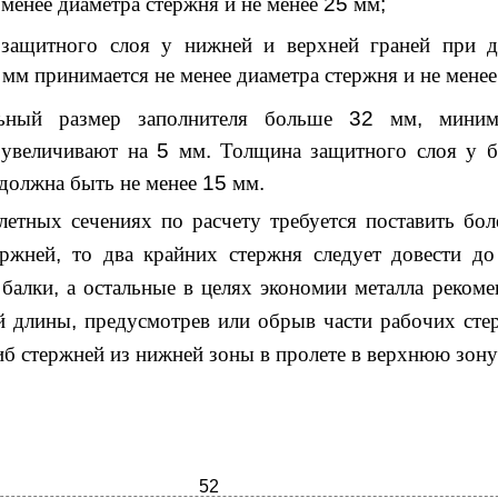
менее диаметра стержня и не менее
25
мм
;
защитного слоя у нижней и верхней граней при д
2
мм принимается не менее диаметра стержня и не мене
льный размер заполнителя больше
32
мм
,
миним
 увеличивают на
5
мм
.
Толщина защитного слоя у 
 должна быть не менее
15
мм
.
летных сечениях по расчету требуется поставить бол
ержней
,
то два крайних стержня следует довести д
 балки
,
а остальные в целях экономии металла рекоме
й длины
,
предусмотрев или обрыв части рабочих сте
иб стержней из нижней зоны в пролете в верхнюю зону
52