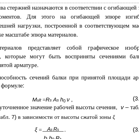
ва стержней назначаются в соответствии с огибающей
оментов
.
Для этого на огибающей эпюре изги
ешней нагрузки
,
построенной в соответствующем ма
же масштабе эпюра материалов
.
ериалов представляет собой графическое изобр
,
которые могут быть восприняты сечениями бал
нятой арматуре
.
особность сечений балки при принятой площади а
о формуле
:
(3
,
M
=
R
A
h
ν
ult
s
s
0
уточненное значение рабочей высоты сечения
,
v –
та
табл
. 7)
в зависимости от высоты сжатой зоны
ξ
A
R
.
(3
ξ
=
s
s
b
h
R