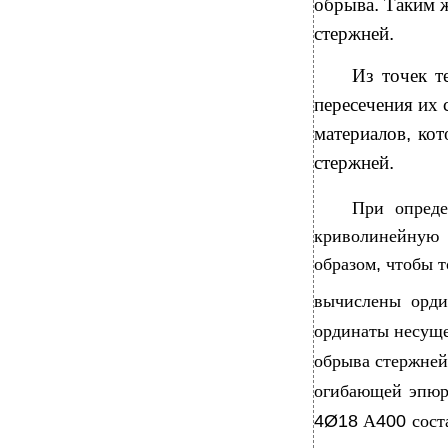
обрыва
.
Таким ж
стержней
.
Из точек т
пересечения их
материалов
,
кот
стержней
.
При опреде
криволинейную 
образом
,
чтобы т
вычислены орд
ординаты несуще
обрыва стержней
огибающей эпюр
4Ø18
А
400
сост