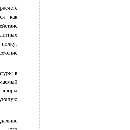
расчете
ся как
действие
литных
 полку
,
ечение
атуры в
маемый
 эпюры
твующую
 дальше
и
.
Если