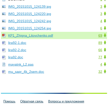
IMG_20151015_124139.jpg
3
IMG_20151015_124220.jpg
3
IMG_20151015_124242.jpg
4
IMG_20151015_124254.jpg
6
KP1_Zhigna_Litovchenko.pdf
69
lira92-1.doc
89
lira92-2.doc
66
lira92.doc
77
mayatnk_L2.pas
4
mu_sapr_4k_2sem.doc
32
Помощь
Обратная связь
Вопросы и предложения