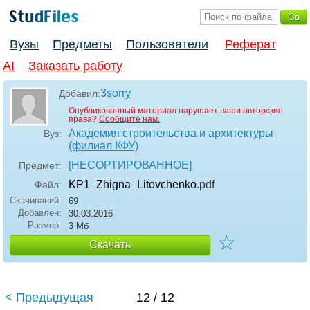
Вузы
Предметы
Пользователи
Реферат
AI
Заказать работу
3sorry
Добавил:
Опубликованный материал нарушает ваши авторские
права?
Сообщите нам.
Академия строительства и архитектуры
Вуз:
(филиал КФУ)
[НЕСОРТИРОВАННОЕ]
Предмет:
KP1_Zhigna_Litovchenko
.pdf
Файл:
Скачиваний:
69
Добавлен:
30.03.2016
Размер:
3 Мб
☆
Скачать
< Предыдущая
12 / 12