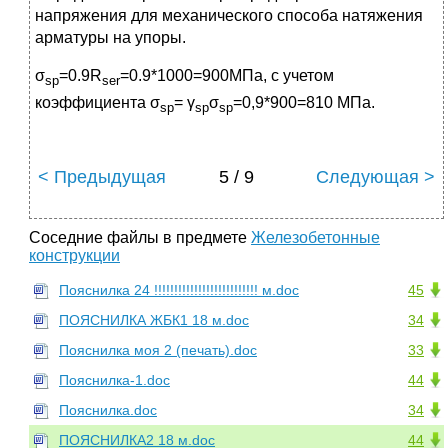
напряжения для механического способа натяжения
арматуры на упоры.
σ
=0.9R
=0.9*1000=900МПа, с учетом
sp
ser
коэффициента σ
= γ
σ
=0,9*900=810 МПа.
sp
sp
sp
< Предыдущая
5 / 9
Следующая >
Соседние файлы в предмете
Железобетонные
конструкции
Пояснилка 24 !!!!!!!!!!!!!!!!!!!!!!!!!! м.doc
45
ПОЯСНИЛКА ЖБК1 18 м.doc
34
Пояснилка моя 2 (печать).doc
33
Пояснилка-1.doc
44
Пояснилка.doc
34
ПОЯСНИЛКА2 18 м.doc
44