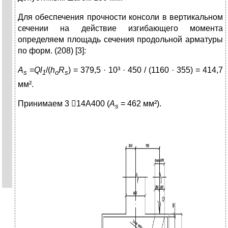
Для обеспечения прочности консоли в вертикальном
сечении на действие изгибающего момента
определяем площадь сечения продольной арматуры
по форм. (208) [3]:
A
=
Ql
/(
h
R
) = 379,5 · 10³ · 450 / (1160 · 355) = 414,7
s
1
o
s
мм².
Принимаем 3 14A400 (
A
= 462 мм²).
s