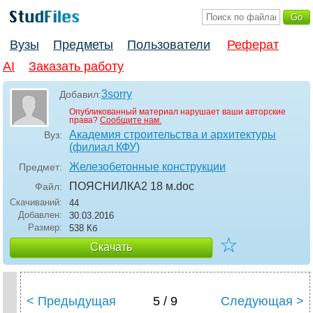
Вузы
Предметы
Пользователи
Реферат
AI
Заказать работу
3sorry
Добавил:
Опубликованный материал нарушает ваши авторские
права?
Сообщите нам.
Академия строительства и архитектуры
Вуз:
(филиал КФУ)
Железобетонные конструкции
Предмет:
ПОЯСНИЛКА2 18 м
.doc
Файл:
Скачиваний:
44
Добавлен:
30.03.2016
Размер:
538 Кб
☆
Скачать
< Предыдущая
5 / 9
Следующая >