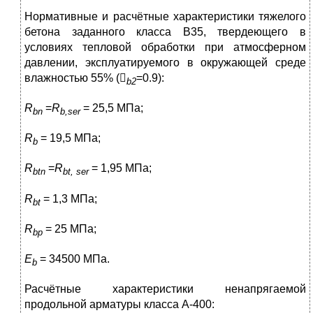
Нормативные и расчётные характеристики тяжелого
бетона заданного класса В35, твердеющего в
условиях тепловой обработки при атмосферном
давлении, эксплуатируемого в окружающей среде
влажностью 55% (
=0.9):
b
2
R
=
R
= 25,5 МПа;
bn
b
,
ser
R
= 19,5 МПа;
b
R
=
R
= 1,95 МПа;
btn
bt
,
ser
R
= 1,3 МПа;
bt
R
= 25 МПа;
bp
E
= 34500 МПа.
b
Расчётные характеристики ненапрягаемой
продольной арматуры класса А-400: