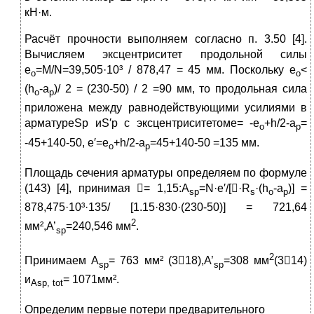
кН·м.
Расчёт прочности выполняем согласно п. 3.50 [4].
Вычисляем эксцентриситет продольной силы
е
=M/N=39,505·10³ / 878,47 = 45 мм. Поскольку е
<
o
o
(h
-a
)/ 2 = (230-50) / 2 =90 мм, то продольная сила
o
p
приложена между равнодействующими усилиями в
арматуреSр иS′р с эксцентриситетомe= -e
+h/2-a
=
o
p
-45+140-50, е′=е
+h/2-a
=45+140-50 =135 мм.
o
p
Площадь сечения арматуры определяем по формуле
(143) [4], принимая = 1,15:A
=N·е′/[·R
·(h
-a
)] =
sp
s
o
p
878,475·10³·135/ [1.15·830·(230-50)] = 721,64
2
мм²,A’
=240,546 мм
.
sp
2
Принимаем A
= 763 мм² (318),A’
=308 мм
(314)
sp
sp
и
= 1071мм².
Asp
,
tot
Определим первые потери предварительного