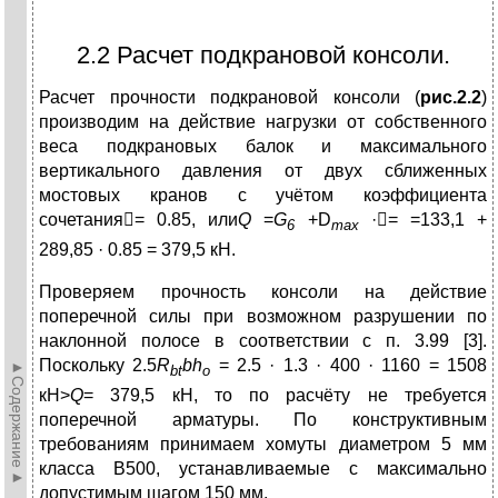
2.2 Расчет подкрановой консоли.
Расчет прочности подкрановой консоли (
рис.2.2
)
производим на действие нагрузки от собственного
веса подкрановых балок и максимального
вертикального давления от двух сближенных
мостовых кранов с учётом коэффициента
сочетания

= 0.85, или
Q
=
G
+D
·

= =133,1 +
6
max
289,85 · 0.85 = 379,5 кН.
Проверяем прочность консоли на действие
поперечной силы при возможном разрушении по
наклонной полосе в соответствии с п. 3.99 [3].
Поскольку 2.5
R
bh
= 2.5 · 1.3 · 400 · 1160 = 1508
►Содержание►
bt
o
кH>
Q
= 379,5 кH, то по расчёту не требуется
поперечной арматуры. По конструктивным
требованиям принимаем хомуты диаметром 5 мм
класса В500, устанавливаемые с максимально
допустимым шагом 150 мм.