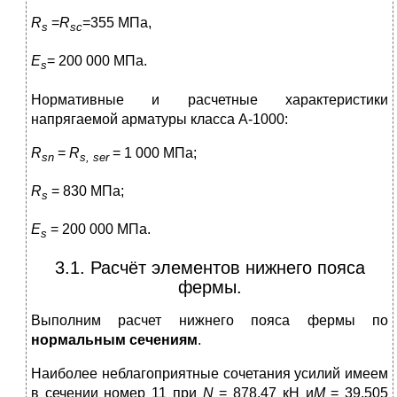
R
=
R
=355 МПа,
s
sc
E
= 200 000 МПа.
s
Нормативные и расчетные характеристики
напрягаемой арматуры класса А-1000:
R
=
R
= 1 000 МПа;
sn
s, ser
R
= 830 МПа;
s
E
= 200 000 МПа.
s
3.1. Расчёт элементов нижнего пояса
фермы.
Выполним расчет нижнего пояса фермы по
нормальным сечениям
.
Наиболее неблагоприятные сочетания усилий имеем
в сечении номер 11 при
N
= 878,47 кН и
M
= 39,505