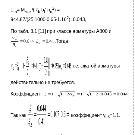
2

= М
/(R
∙b
'∙h
) =
m
мах
b
f
o
2
944.87/(25∙1000∙0.65∙1.16
)=0.043,
По табл. 3.1 [11] при классе арматуры А800 и
.Тогда
,т.е. сжатой арматуры
действительно не требуется.
Коэффициент
.
Так как
коэффициент γ
=1.1.
s
3