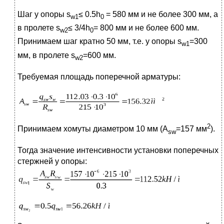
Шаг у опоры s
≤ 0.5h
= 580 мм и не более 300 мм, а
w1
0
в пролете s
≤ 3/4h
= 800 мм и не более 600 мм.
w2
0
Принимаем шаг кратно 50 мм, т.е. у опоры s
=300
w1
мм, в пролете s
=600 мм.
w2
Требуемая площадь поперечной арматуры:
2
Принимаем хомуты диаметром 10 мм (A
=157 мм
).
sw
Тогда значение интенсивности установки поперечных
стержней у опоры: