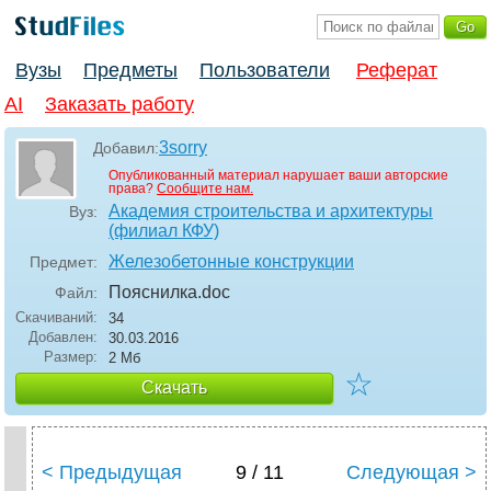
Вузы
Предметы
Пользователи
Реферат
AI
Заказать работу
3sorry
Добавил:
Опубликованный материал нарушает ваши авторские
права?
Сообщите нам.
Академия строительства и архитектуры
Вуз:
(филиал КФУ)
Железобетонные конструкции
Предмет:
Пояснилка
.doc
Файл:
Скачиваний:
34
Добавлен:
30.03.2016
Размер:
2 Мб
☆
Скачать
< Предыдущая
9 / 11
Следующая >