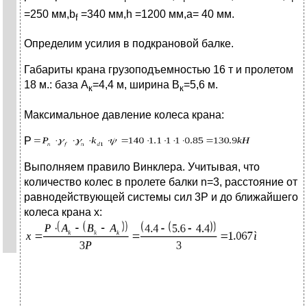
=250 мм,b
=340 мм,h
=1200 мм,a= 40 мм.
f
Определим усилия в подкрановой балке.
Габариты крана грузоподъемностью 16 т и пролетом
18 м.: база А
=4,4 м, ширина В
=5,6 м.
к
к
Максимальное давление колеса крана:
Р
Выполняем правило Винклера. Учитывая, что
количество колес в пролете балки n=3, расстояние от
равнодействующей системы сил 3Р и до ближайшего
колеса крана х: