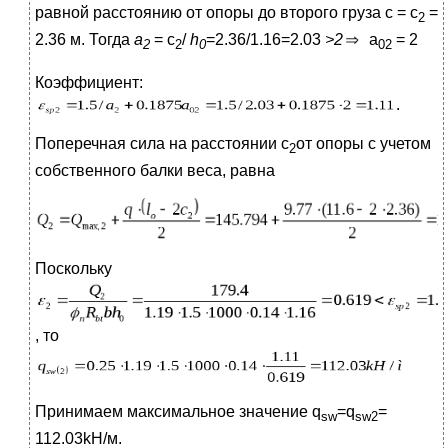
равной расстоянию от опоры до второго груза с = с
=
2
2.36 м. Тогда
а
= с
/
h
=2.36/1.16=2.03
>2
а
= 2
2
2
0
02
Коэффициент:
.
Поперечная сила на расстоянии с
от опоры с учетом
2
собственного балки веса, равна
Поскольку
, то
Принимаем максимальное значение q
=q
=
sw
sw
2
112.03kH/м.