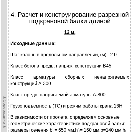
4. Расчет и конструирование разрезной
подкрановой балки длиной
12 м.
Исходные данные:
Шаг колонн в продольном направлении, (м) 12.0
Класс бетона предв. напряж. конструкции В45
Класс арматуры сборных ненапрягаемых
конструкций А-300
Класс предв. напрягаемой арматуры А-800
►Содержание►
Грузоподъемность (ТС) и режим работы крана 16Н
В зависимости от пролета, определяем основные
геометрические характеристики подкрановой балки:
размеры сечения b'
= 650 мм,h'
= 160 мм,b=140 мм,h
f
f
f