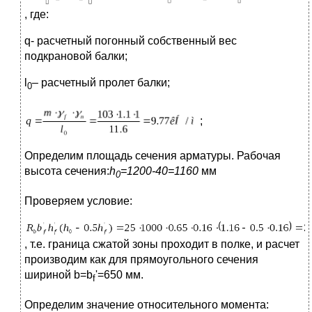
, где:
q- расчетный погонный собственный вес
подкрановой балки;
l
– расчетный пролет балки;
0
;
Определим площадь сечения арматуры. Рабочая
высота сечения:
h
=1200-40=1160
мм
0
Проверяем условие:
, т.е. граница сжатой зоны проходит в полке, и расчет
производим как для пря­моугольного сечения
шириной b=b
'=650 мм.
f
Определим значение относительного момента: