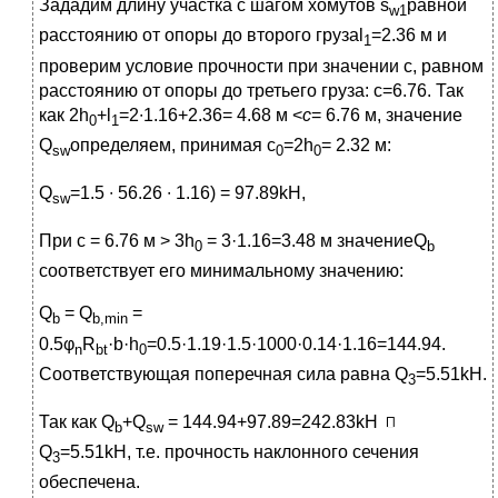
Зададим длину участка с шагом хомутов s
равной
w1
расстоянию от опоры до второго грузаl
=2.36 м и
1
проверим условие прочности при значении с, равном
расстоянию от опоры до третьего груза: с=6.76. Так
как 2h
+l
=2∙1.16+2.36= 4.68 м <
с
= 6.76 м, значение
0
1
Q
определяем, принимая с
=2h
= 2.32 м:
sw
0
0
Q
=1.5 ∙ 56.26 ∙ 1.16) = 97.89kH,
sw
При с = 6.76 м > 3h
= 3·1.16=3.48 м значениеQ
0
b
соответствует его минимальному значению:
Q
= Q
=
b
b,min
0.5φ
R
·b·h
=0.5·1.19·1.5·1000·0.14·1.16=144.94.
n
bt
0
Соответствующая поперечная сила равна Q
=5.51kH.
3
Так как Q
+Q
= 144.94+97.89=242.83kH
b
sw
Q
=5.51kH, т.е. прочность наклонного сечения
3
обеспечена.