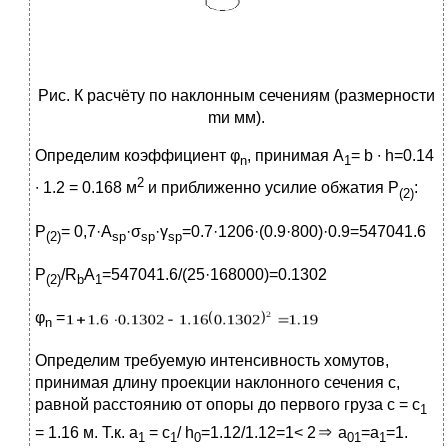
Рис. К расчёту по наклонным сечениям (размерности
mи мм).
Определим коэффициент φ
, принимая А
= b ∙ h=0.14
n
1
2
∙ 1.2 = 0.168 м
и приближенно усилие обжатия P
:
(2)
P
= 0,7·А
·σ
·γ
=0.7·1206·(0.9·800)·0.9=547041.6
(2)
sp
sp
sp
P
/R
A
=547041.6/(25·168000)=0.1302
(2)
b
1
φ
=
n
Определим требуемую интенсивность хомутов,
принимая длину проекции наклонного сечения с,
равной расстоянию от опоры до пер­вого груза с = с
1
= 1.16 м. Т.к. а
= с
/ h
=1.12/1.12=1< 2
а
=а
=1.
1
1
0
01
1