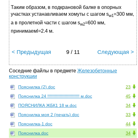
Таким образом, в подкрановой балке в опорных
участках устанавливаем хомуты с шагом s
=300 мм,
w1
а в пролетной части с шагом s
=600 мм,
w2
принимаемl=2.4 м.
< Предыдущая
9 / 11
Следующая >
Соседние файлы в предмете
Железобетонные
конструкции
Пояснилка (2).doc
23
Пояснилка 24 !!!!!!!!!!!!!!!!!!!!!!!!!! м.doc
45
ПОЯСНИЛКА ЖБК1 18 м.doc
34
Пояснилка моя 2 (печать).doc
33
Пояснилка-1.doc
44
Пояснилка.doc
34