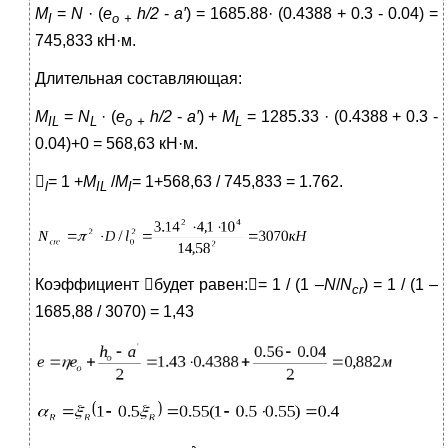
M
=
N
· (
е
h/2
-
a′
) = 1685.88· (0.4388 + 0.3 - 0.04) =
I
о
+
745,833 кН·м.
Длительная составляющая:
M
=
N
· (
е
h/2
-
a′
) +
M
= 1285.33 · (0.4388 + 0.3 -
IL
L
о
+
L
0.04)+0 = 568,63 кН·м.

= 1 +
M
/
M
= 1+568,63 / 745,833 = 1.762.
l
IL
I
Коэффициент будет равен:= 1 / (1 –
N
/
N
) = 1 / (1 –
cr
1685,88 / 3070) = 1,43