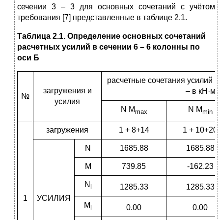
сечении 3 – 3 для основных сочетаний с учётом
требования [7] представленные в таблице 2.1.
Таблица 2.1. Определение основных сочетаний
расчетных усилий в сечении 6 – 6 колонны по
оси Б
расчетные сочетания усилий (
загружения и
– в кН·м)
№
усилия
N M
N M
max
min
загружения
1 + 8+14
1 + 10+20
N
1685.88
1685.88
M
739.85
-162.23
N
1285.33
1285.33
l
1
УСИЛИЯ
M
0.00
0.00
l