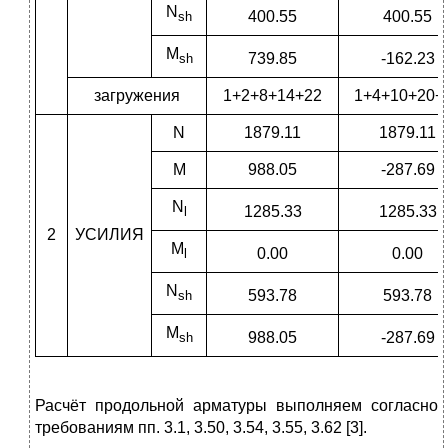
N
400.55
400.55
sh
M
739.85
-162.23
sh
загружения
1+2+8+14+22
1+4+10+20+
N
1879.11
1879.11
M
988.05
-287.69
N
1285.33
1285.33
l
2
УСИЛИЯ
M
0.00
0.00
l
N
593.78
593.78
sh
M
988.05
-287.69
sh
Расчёт продольной арматуры выполняем согласно
требованиям пп. 3.1, 3.50, 3.54, 3.55, 3.62 [3].