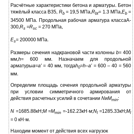
Расчётные характеристики бетона и арматуры. Бетон
тяжёлый класса В35,
R
= 19,5 МПа,
R
= 1.3 МПа,
E
=
b
bt
b
34500 МПа. Продольная рабочая арматура классаA-
300,
R
=
R
= 270 МПа,
s
sc
E
= 200000 МПа.
s
Размеры сечения надкрановой части колонны
b
= 400
мм,
h
= 600 мм. Назначаем для продольной
арматуры
а
=
а′
= 40 мм, тогда
h
=
h
–
а′
= 600 – 40 = 560
0
мм.
Определим площадь сечения продольной арматуры
при условии симметричного армирования от
действия расчетных усилий в сочетании
N
и
M
:
min
N
=1685.88кН;
M
=
M
=-162.23кН·м;
N
=1285.33кН;
M
min
l
l
= 0 кН·м.
Находим момент от действия всех нагрузок