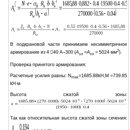
В подкрановой части принимаем несимметричное
2
армирование из 4 40 А–300 (
A
=
A
= 5024 мм
).
s
л
s
п
Проверка принятого армирования:
Расчетные усилия равны: N
=1685.88kH,M
=739.85
max
kH∙м
Высота сжатой зоны:
Так как относительная высота сжатой зоны сечения: