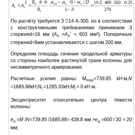
По расчёту требуется 3 14 А-300, но в соответствии
с конструктивными требованиями принимаем 3
стержняd=16 мм (
A
=
A
′
= 603 мм²). Поперечные
s
s
стержниd=6мм устанавливаются с шагом 200 мм.
Определим площадь сечения продольной арматуры
со стороны наиболее растянутой грани колонны для
несимметричного армирования.
Расчетные усилия равны: M
=739.85
kH∙м,
N
max
=1685.88кН;
N
=1285.33кН;
M
= 0 кН·м.
l
l
Эксцентриситет относительно центра тяжести
колонны:
е
=
M
/
N
=739.85
/1685.88= 438.8 мм >
е
=
600
/ 30 = 20
о
а
мм;