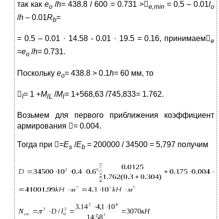
так как
е
/
h
= 438.8 / 600 = 0.731 >

= 0.5 – 0.01
l
о
e
,
min
o
/
h
– 0.01
R
=
b
= 0.5 – 0.01 · 14.58 - 0.01 · 19.5 = 0.16, принимаем

е
=
е
/
h
= 0.731.
о
Поскольку
е
= 438.8 > 0.1
h
= 60 мм, то
о

= 1 +
M
/
M
= 1+568,63 /745,833= 1.762.
l
IL
I
Возьмем для первого приближения коэффициент
армирования = 0.004.
Тогда при =
E
/
E
= 200000 / 34500 = 5,797 получим
s
b