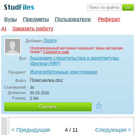
Вузы
Предметы
Пользователи
Реферат
AI
Заказать работу
3sorry
Добавил:
Опубликованный материал нарушает ваши авторские
права?
Сообщите нам.
Академия строительства и архитектуры
Вуз:
(филиал КФУ)
Железобетонные конструкции
Предмет:
Пояснилка
.doc
Файл:
Скачиваний:
34
Добавлен:
30.03.2016
Размер:
2 Мб
☆
Скачать
< Предыдущая
4 / 11
Следующая >