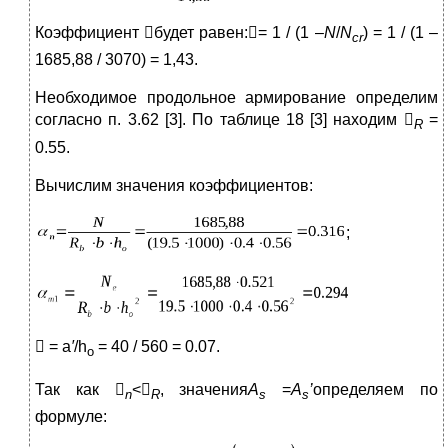
Коэффициент будет равен:= 1 / (1 –
N
/
N
) = 1 / (1 –
cr
1685,88 / 3070) = 1,43.
Необходимое продольное армирование определим
согласно п. 3.62 [3]. По таблице 18 [3] находим 
=
R
0.55.
Вычислим значения коэффициентов:
;
 = a
′
/h
= 40 / 560 = 0.07.
o
Так как 
<
, значения
A
=
A
’
определяем по
n
R
s
s
формуле: