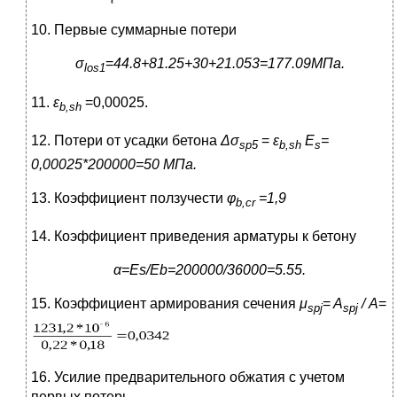
10. Первые суммарные потери
σ
=
44.8+81.25+30+21.053=177.09МПа.
los
1
11.
ε
=0,00025.
b
,
sh
12. Потери от усадки бетона
Δσ
=
ε
E
=
sp
5
b
,
sh
s
0,00025*200000=50 МПа.
13. Коэффициент ползучести
φ
=1,9
b
,
cr
14. Коэффициент приведения арматуры к бетону
α=
E
s
/
E
b
=200000/36000=5.55.
15. Коэффициент армирования сечения
μ
=
A
/ А
=
spj
spj
16. Усилие предварительного обжатия с учетом
первых потерь