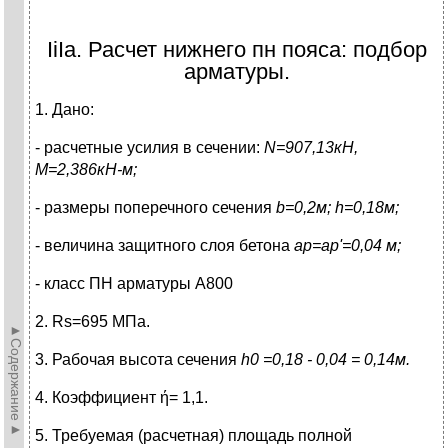
IiIa. Расчет нижнего пн пояса: подбор
арматуры.
1. Дано:
- расчетные усилия в сечении:
N=907,13кН,
М=2,386кН-м;
- размеры поперечного сечения
b
=0,2м;
h
=0,18м;
- величина защитного слоя бетона
а
р
=а
р
'=0,04 м;
- класс ПН арматуры А800
2. Rs=695 МПа.
►Содержание►
3. Рабочая высота сечения
h
0
=0,18 - 0,04 = 0,14м.
4. Коэффициент ή= 1,1.
5. Требуемая (расчетная) площадь полной