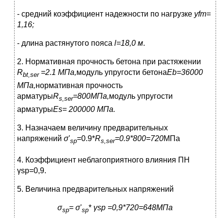
- средний коэффициент надежности по нагрузке
у
fm
=
1,16;
- длина растянутого пояса
l
=18,0 м
.
2. Нормативная прочность бетона при растяжении
R
=2.1 МПа,
модуль упругости бетона
E
b
=36000
bt
,
ser
МПа,
нормативная прочность
арматуры
R
=800
M
Па,
модуль упругости
s
,
ser
арматуры
E
s
= 200000 МПа.
3. Назначаем величину предварительных
напряжений
σ
'
=0.9*
R
=0.9*800=720
МПа
sp
s
,
ser
4. Коэффициент неблагоприятного влияния ПН
γsp=0,9.
5. Величина предварительных напряжений
σ
=
σ
'
*
γsp
=0,9*720=648МПа
sp
sp