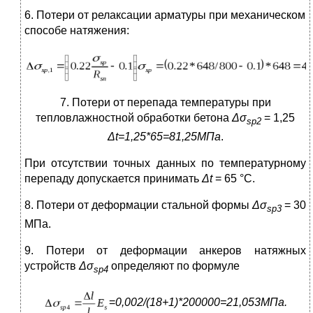
6. Потери от релаксации арматуры при механическом
способе натяжения:
7. Потери от перепада температуры при
тепловлажностной обработки бетона
Δσ
= 1,25
sp
2
Δ
t
=1,25*65=81,25МПа
.
При отсутствии точных данных по температурному
перепаду допускается принимать
Δ
t
= 65 °С.
8. Потери от деформации стальной формы
Δσ
= 30
sp
3
МПа.
9. Потери от деформации анкеров натяжных
устройств
Δσ
определяют по формуле
sp
4
=
0,002/(18+1)*200000=21,053МПа.