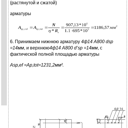
(растянутой и сжатой)
арматуры
6. Принимаем нижнюю арматуру
4ф14 А800
d
sp
=14мм
, и верхнюю
4ф14 А800
d
’
sp
=14мм
, с
фактической полной площадью арматуры
A
sp,ef
=A
р
,tot
=1231,2
мм
².