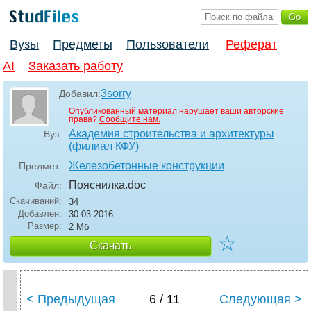
Вузы
Предметы
Пользователи
Реферат
AI
Заказать работу
3sorry
Добавил:
Опубликованный материал нарушает ваши авторские
права?
Сообщите нам.
Академия строительства и архитектуры
Вуз:
(филиал КФУ)
Железобетонные конструкции
Предмет:
Пояснилка
.doc
Файл:
Скачиваний:
34
Добавлен:
30.03.2016
Размер:
2 Мб
☆
Скачать
< Предыдущая
6 / 11
Следующая >