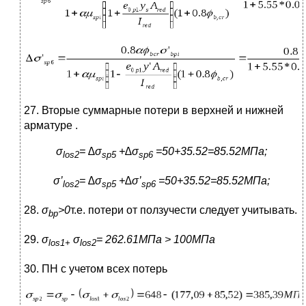
27. Вторые суммарные потери в верхней и нижней
арматуре .
σ
=
∆σ
+∆σ
=50+35.52=85.52МПа;
los
2
sp
5
sp
6
σ’
=
∆σ
+∆σ’
=50+35.52=85.52МПа;
los
2
sp
5
sp
6
28.
σ
>0
т.е. потери от ползучести следует учитывать.
bp
29.
σ
σ
= 262.61МПа > 100МПа
los
1+
los
2
30. ПН с учетом всех потерь