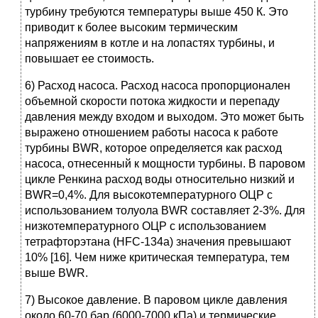
турбину требуются температуры выше 450 К. Это
приводит к более высоким термическим
напряжениям в котле и на лопастях турбины, и
повышает ее стоимость.
6) Расход насоса. Расход насоса пропорционален
объемной скорости потока жидкости и перепаду
давления между входом и выходом. Это может быть
выражено отношением работы насоса к работе
турбины BWR, которое определяется как расход
насоса, отнесенный к мощности турбины. В паровом
цикле Ренкина расход воды относительно низкий и
BWR=0,4%. Для высокотемпературного ОЦР с
использованием толуола BWR составляет 2-3%. Для
низкотемпературного ОЦР с использованием
тетрафторэтана (HFC-134a) значения превышают
10% [16]. Чем ниже критическая температура, тем
выше BWR.
7) Высокое давление. В паровом цикле давления
около 60-70 бар (6000-7000 кПа) и термические