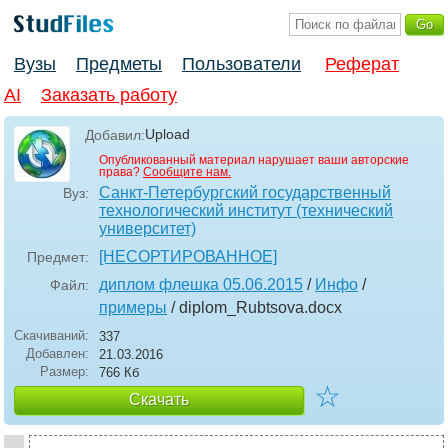
Вузы
Предметы
Пользователи
Реферат
AI
Заказать работу
Upload
Добавил:
Опубликованный материал нарушает ваши авторские
права?
Сообщите нам.
Санкт-Петербургский государственный
Вуз:
технологический институт (технический
университет)
[НЕСОРТИРОВАННОЕ]
Предмет:
диплом флешка 05.06.2015
/
Инфо
/
Файл:
примеры
/ diplom_Rubtsova
.docx
Скачиваний:
337
Добавлен:
21.03.2016
Размер:
766 Кб
☆
Скачать