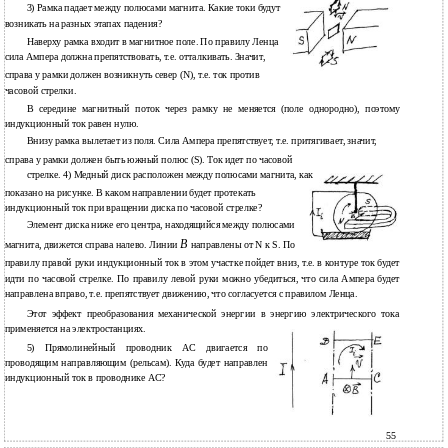
3) Рамка падает между полюсами магнита. Какие токи будут
возникать на разных этапах падения?
Наверху рамка входит в магнитное поле. По правилу Ленца
сила Ампера должна препятствовать, т.е. отталкивать. Значит,
справа у рамки должен возникнуть север (N), т.е. ток против
часовой стрелки.
В середине магнитный поток через рамку не меняется (поле однородно), поэтому
индукционный ток равен нулю.
Внизу рамка вылетает из поля. Сила Ампера препятствует, т.е. притягивает, значит,
справа у рамки должен быть южный полюс (S). Ток идет по часовой
стрелке. 4) Медный диск расположен между полюсами магнита, как
показано на рисунке. В каком направлении будет протекать
индукционный ток при вращении диска по часовой стрелке?
Элемент диска ниже его центра, находящийся между полюсами
B
магнита, движется справа налево. Линии
направлены от N к S. По
правилу правой руки индукционный ток в этом участке пойдет вниз, т.е. в контуре ток будет
идти по часовой стрелке. По правилу левой руки можно убедиться, что сила Ампера будет
направлена вправо, т.е. препятствует движению, что согласуется с правилом Ленца.
Этот эффект преобразования механической энергии в энергию электрического тока
применяется на электростанциях.
5) Прямолинейный проводник АС двигается по
проводящим направляющим (рельсам). Куда будет направлен
индукционный ток в проводнике АС?
55