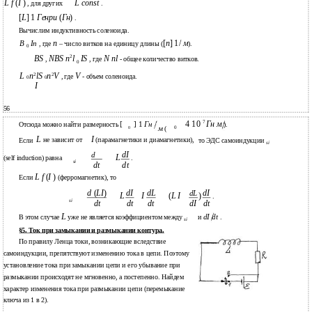
L f
(
I
)
L const
, для других
.
[
L
] 1
Генри
(
Гн
)
.
Вычислим индуктивность соленоида.
n
[
n
] 1/
м
B
In
, где
– число витков на единицу длины (
).
0
2
BS
NBS n
l
IS
N nl
,
, где
- общее количество витков.
0
L
n
2
lS
n
2
V
V
, где
- объем соленоида.
0
0
I
56
7
4 10
Гн м
[
] 1
Гн
Отсюда можно найти размерность
).
м
0
0
(
L
I
не зависит от
(парамагнетики и диамагнетики),
Если
то ЭДС самоиндукции
si
dI
d
L
(self induction) равна
.
si
dt
dt
L f
(
I
)
Если
(ферромагнетик), то
d
(
LI
)
dI
dL
dI
dL
L
I
(
L I
)
.
si
dt
dt
dt
dI
dt
L
dI dt
В этом случае
уже не является коэффициентом между
и
.
si
§5. Ток при замыкании и размыкании контура.
По правилу Ленца токи, возникающие вследствие
самоиндукции, препятствуют изменению тока в цепи. Поэтому
установление тока при замыкании цепи и его убывание при
размыкании происходят не мгновенно, а постепенно. Найдем
характер изменения тока при размыкании цепи (перемыкание
ключа из 1 в 2).