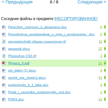
< Предыдущая
6 / 8
Следующая >
Соседние файлы в предмете
[НЕСОРТИРОВАННОЕ]
Perechen_voprosov_k_ekzamenu.doc
5
Pervobytnoe_predstavlenie_o_mire_i_prostranstve...doc
5
pervoistochniki общая социология.rtf
11
pessenik.docx
22
Photoshop CS3.rtf
2
Physics_II.pdf
21
pln_bilety (1).docx
4
pochti_vse_otvety1.docx
41
podgotovka_k_1_labe.doc
4
Poisk_i_razvedka_podzemnykh_vod.doc
2
POKS.doc
15