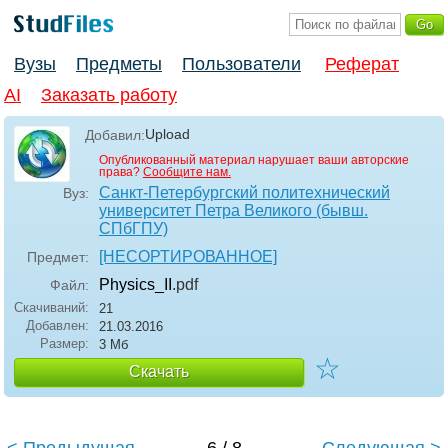
Вузы
Предметы
Пользователи
Реферат
AI
Заказать работу
Upload
Добавил:
Опубликованный материал нарушает ваши авторские
права?
Сообщите нам.
Санкт-Петербургский политехнический
Вуз:
университет Петра Великого (бывш.
СПбГПУ)
[НЕСОРТИРОВАННОЕ]
Предмет:
Physics_II
.pdf
Файл:
Скачиваний:
21
Добавлен:
21.03.2016
Размер:
3 Мб
☆
Скачать