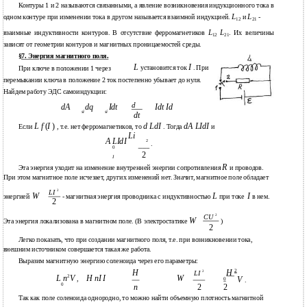
Контуры 1 и 2 называются связанными, а явление возникновения индукционного тока в
L
L
одном контуре при изменении тока в другом называется взаимной индукцией.
и
-
12
21
L
L
взаимные индуктивности контуров. В отсутствие ферромагнетиков
. Их величины
12
21
зависят от геометрии контуров и магнитных проницаемостей среды.
§7. Энергия магнитного поля.
L
I
установится ток
. При
При ключе в положении 1 через
перемыкании ключа в положение 2 ток постепенно убывает до нуля.
Найдем работу ЭДС самоиндукции:
d
dA
dq
Idt
Idt Id
si
si
dt
L f
(
I
)
d LdI
dA LIdI
Если
, т.е. нет ферромагнетиков, то
. Тогда
и
Li
A LIdI
2
.
0
2
I
R
Эта энергия уходит на изменение внутренней энергии сопротивления
и проводов.
При этом магнитное поле исчезает, других изменений нет. Значит, магнитное поле обладает
2
LI
W
L
I
- магнитная энергия проводника с индуктивностью
при токе
в нем.
энергией
2
2
СU
W
Эта энергия локализована в магнитном поле. (В электростатике
)
2
Легко показать, что при создании магнитного поля, т.е. при возникновении тока,
внешним источником совершается такая же работа.
Выразим магнитную энергию соленоида через его параметры:
2
H
H
2
LI
2
L n
V
H nI I
W
,
V
0
.
0
n
2
2
Так как поле соленоида однородно, то можно найти объемную плотность магнитной