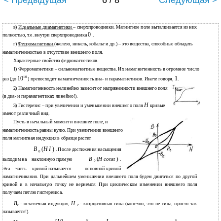
< Предыдущая
6 / 8
Следующая >
в)
Идеальные диамагнетики
– сверхпроводники. Магнитное поле выталкивается из них
0
полностью, т.е. внутри сверхпроводника
.
г)
Ферромагнетики
(железо, никель, кобальт и др.) – это вещества, способные обладать
намагниченностью в отсутствие внешнего поля.
Характерные свойства ферромагнетиков.
1) Ферромагнетики – сильномагнитные вещества. Их намагниченность в огромное число
10
10
1
раз (до
) превосходит намагниченность диа- и парамагнетиков. Иначе говоря,
.
2) Намагниченность нелинейно зависит от напряженности внешнего поля
(в диа- и парамагнетиках линейно!).
H
3) Гистерезис – при увеличении и уменьшении внешнего поля
кривые
имеют различный вид.
Пусть в начальный момент и внешнее поле, и
намагниченность равны нулю. При увеличении внешнего
поля магнитная индукция в образце растет
B
(
H I
)
. После достижения насыщения
0
B
(
H const
)
.
выходим на
наклонную прямую
0
Эта
часть
кривой называется
основной кривой
намагничивания. При дальнейшем уменьшении внешнего поля будем двигаться по другой
кривой и в начальную точку не вернемся. При циклическом изменении внешнего поля
получаем петлю гистерезиса.
B
H
- остаточная индукция,
- коэрцитивная сила (конечно, это не сила, просто так
r
r
называется!).