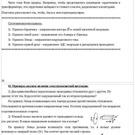
Часто токи Фуко вредны. Например, чтобы предотвратить нагревание сердечников в
трансформаторе, эти сердечники набирают из тонких пластин, разделенных изоляторами.
Пластины располагают так, чтобы
была к ним перпендикулярна.
i
*********************************************************************************
Систематизируем правила.
B
1)
Правило буравчика – направление вектора
и линий магнитной индукции.
2)
Правило левой руки – направление сил Ампера и Лоренца.
3)
Правило Ленца – направление индукционного тока.
4)
Правило правой руки – направление ЭДС индукции в движущемся проводнике.
*********************************************************************************
54
§3. Примеры анализа явления электромагнитной индукции.
1) Два прямолинейных параллельных проводника сближаются друг с другом. По
одному течет ток. Куда потечет индукционный ток во втором проводнике?
По правилу Ленца возникающая сила Ампера должна препятствовать сближению.
Отталкиваются противоположно направленные токи. Поэтому индукционный ток направлен
противоположную сторону.
в
2)
Южный полюс магнита удаляют от проводящего кольца
(см. рисунок). В каком направлении возникнет ток в кольце?
По правилу Ленца должна возникнуть сила притяжения, т.е. в кольце должен
возникнуть северный полюс (N). Ток потечет против часовой стрелки.