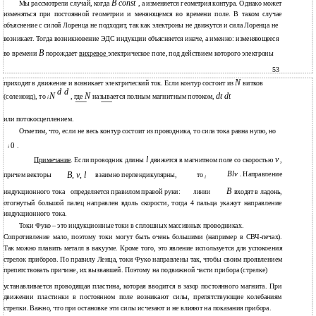
B const
Мы рассмотрели случай, когда
, а изменяется геометрия контура. Однако может
изменяться при постоянной геометрии и меняющемся во времени поле. В таком случае
объяснение с силой Лоренца не подходит, так как электроны не движутся и сила Лоренца не
возникает. Тогда возникновение ЭДС индукции объясняется иначе, а именно: изменяющееся
B
во времени
порождает
вихревое
электрическое поле, под действием которого электроны
53
N
приходят в движение и возникает электрический ток. Если контур состоит из
витков
d d
N
N
dt dt
(соленоид), то
, где
называется полным магнитным потоком,
i
или потокосцеплением.
Отметим, что, если не весь контур состоит из проводника, то сила тока равна нулю, но
0
.
i
l
v
Примечание
. Если проводник длины
движется в магнитном поле со скоростью
,
Blv
B
,
v
,
l
. Направление
причем векторы
взаимно перпендикулярны,
то
i
B
входят в ладонь,
индукционного тока
определяется правилом правой руки:
линии
отогнутый большой палец направлен вдоль скорости, тогда 4 пальца укажут направление
индукционного тока.
Токи Фуко – это индукционные токи в сплошных массивных проводниках.
Сопротивление мало, поэтому токи могут быть очень большими (например в СВЧ-печах).
Так можно плавить металл в вакууме. Кроме того, это явление используется для успокоения
стрелок приборов. По правилу Ленца, токи Фуко направлены так, чтобы своим проявлением
препятствовать причине, их вызвавшей. Поэтому на подвижной части прибора (стрелке)
устанавливается проводящая пластина, которая вводится в зазор постоянного магнита. При
движении пластинки в постоянном поле возникают силы, препятствующие колебаниям
стрелки. Важно, что при остановке эти силы исчезают и не влияют на показания прибора.