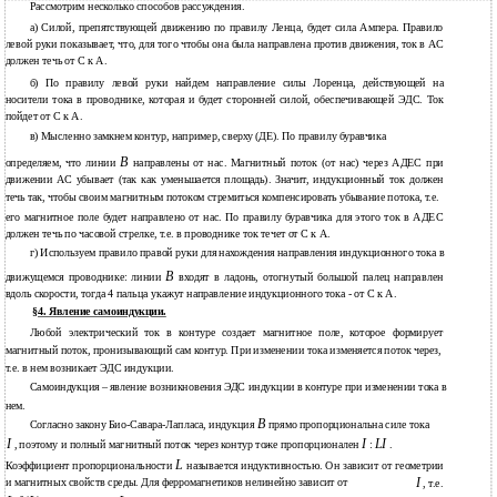
Рассмотрим несколько способов рассуждения.
а) Силой, препятствующей движению по правилу Ленца, будет сила Ампера. Правило
левой руки показывает, что, для того чтобы она была направлена против движения, ток в АС
должен течь от С к А.
б) По правилу левой руки найдем направление силы Лоренца, действующей на
носители тока в проводнике, которая и будет сторонней силой, обеспечивающей ЭДС. Ток
пойдет от С к А.
в) Мысленно замкнем контур, например, сверху (ДЕ). По правилу буравчика
B
определяем, что линии
направлены от нас. Магнитный поток (от нас) через АДЕС при
движении АС убывает (так как уменьшается площадь). Значит, индукционный ток должен
течь так, чтобы своим магнитным потоком стремиться компенсировать убывание потока, т.е.
его магнитное поле будет направлено от нас. По правилу буравчика для этого ток в АДЕС
должен течь по часовой стрелке, т.е. в проводнике ток течет от С к А.
г) Используем правило правой руки для нахождения направления индукционного тока в
B
движущемся проводнике: линии
входят в ладонь, отогнутый большой палец направлен
вдоль скорости, тогда 4 пальца укажут направление индукционного тока - от С к А.
§4. Явление самоиндукции.
Любой электрический ток в контуре создает магнитное поле, которое формирует
магнитный поток, пронизывающий сам контур. При изменении тока изменяется поток через,
т.е. в нем возникает ЭДС индукции.
Самоиндукция – явление возникновения ЭДС индукции в контуре при изменении тока в
нем.
B
Согласно закону Био-Савара-Лапласа, индукция
прямо пропорциональна силе тока
I
I
LI
, поэтому и полный магнитный поток через контур тоже пропорционален
:
.
L
Коэффициент пропорциональности
называется индуктивностью. Он зависит от геометрии
I
и магнитных свойств среды. Для ферромагнетиков нелинейно зависит от
, т.е.