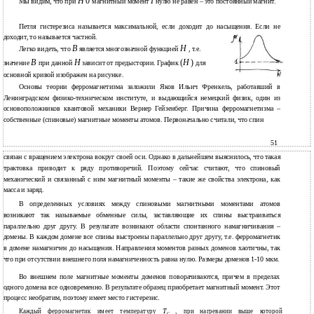
H
0
I
Мы видим, что при
магнитный момент
нулю не равен – это постоянный магнит.
Петля гистерезиса называется максимальной, если доходит до насыщения. Если не
доходит, то называется частной.
B
H
Легко видеть, что
является многозначной функцией
, т.е.
B
H
(
H
)
значение
при данной
зависит от предыстории. График
для
основной кривой изображен на рисунке.
Основы теории ферромагнетизма заложили Яков Ильич Френкель, работавший в
Ленинградском физико-техническом институте, и выдающийся немецкий физик, один из
основоположников квантовой механики Вернер Гейзенберг. Причина ферромагнетизма –
собственные (спиновые) магнитные моменты атомов. Первоначально считали, что спин
51
связан с вращением электрона вокруг своей оси. Однако в дальнейшем выяснилось, что такая
трактовка приводит к ряду противоречий. Поэтому сейчас считают, что спиновый
механический и связанный с ним магнитный моменты – такие же свойства электрона, как
масса и заряд.
В определенных условиях между спиновыми магнитными моментами атомов
возникают так называемые обменные силы, заставляющие их спины выстраиваться
параллельно друг другу. В результате возникают области спонтанного намагничивания –
домены. В каждом домене все спины выстроены параллельно друг другу, т.е. ферромагнетик
в домене намагничен до насыщения. Направления моментов разных доменов хаотичны, так
что при отсутствии внешнего поля намагниченность равна нулю. Размеры доменов 1-10 мкм.
Во внешнем поле магнитные моменты доменов поворачиваются, причем в пределах
одного домена все одновременно. В результате образец приобретает магнитный момент. Этот
процесс необратим, поэтому имеет место гистерезис.
Т
Каждый ферромагнетик имеет температуру
, при нагревании выше которой
С