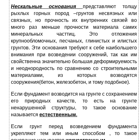
Нескальные основания
представляют толщу
рыхлых горных пород –грунтов несвязных или
связных, но прочность их внутренних связей во
много раз меньше прочности материала самих
минеральных часттиц. Это отложения
крупнообломочных, песчаных, глинистых и илистых
грунтов. Эти основания требуют к себе наибольшего
внимания при возведении сооружений, так как им
свойственна значительно большая деформируемость
и неоднородность по сравнению со строительными
материалами, из которых возводятся
сооружения(бетон, железобетон, и тому подобное).
Если фундамент возводится на грунте с сохранением
его природных качеств, то есть на грунте
ненарушенной структуры, то такое основание
называется
естественным.
Если грунт перед возведением фундамента
укрепляют тем или иным способом , то такое