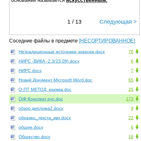
основание называется
искусственным.
1 / 13
Следующая >
Соседние файлы в предмете
[НЕСОРТИРОВАННОЕ]
Нетрадиционные источники энергии.docx
70
НИРС -ВИКА -2.3(23.09).docx
6
НИРС.docx
7
Новий Документ Microsoft Word.doc
65
О-ПТ МЕТОД. книжка.doc
25
ОіФ Конспект рус.doc
173
обзор диплома2.docx
9
образец_текста_квн.docx
22
общее.docx
6
Общество.docx
16