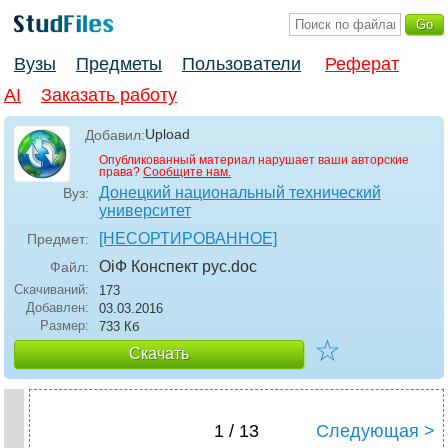
Вузы
Предметы
Пользователи
Реферат
AI
Заказать работу
Upload
Добавил:
Опубликованный материал нарушает ваши авторские
права?
Сообщите нам.
Донецкий национальный технический
Вуз:
университет
[НЕСОРТИРОВАННОЕ]
Предмет:
ОіФ Конспект рус
.doc
Файл:
Скачиваний:
173
Добавлен:
03.03.2016
Размер:
733 Кб
☆
Скачать
1 / 13
Следующая >