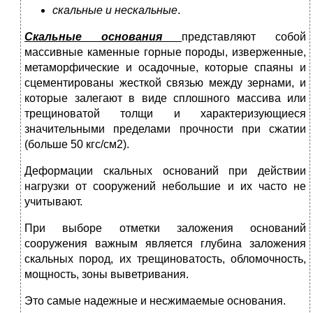
скальные и нескальные
.
Скальные основания
представляют собой
массивные каменные горные породы, изверженные,
метаморфические и осадочные, которые спаяны и
сцементированы жесткой связью между зернами, и
которые залегают в виде сплошного массива или
трещиноватой толщи и характеризующиеся
значительными пределами прочности при сжатии
(больше 50 кгс/см2).
Деформации скальных оснований при действии
нагрузки от сооружений небольшие и их часто не
учитывают.
При выборе отметки заложения оснований
сооружения важным является глубина заложения
скальных пород, их трещиноватость, обломочность,
мощность, зоны выветривания.
Это самые надежные и несжимаемые основания.