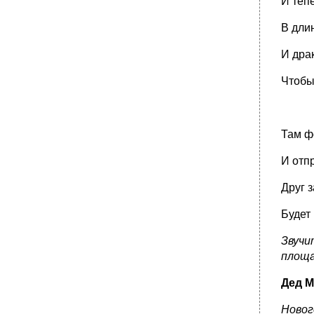
И теп
В дли
И дра
Чтобы
Там ф
И отп
Друг з
Будет 
Звучи
площа
Дед М
Новог