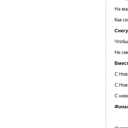
На ма
Как с
Снегу
Чтобы
Не см
Вмест
С Нов
С Нов
С нов
Фина