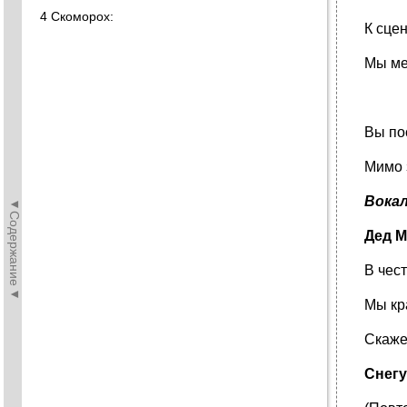
4 Скоморох:
К сце
Мы ме
Вы по
Мимо 
Вока
◄Содержание◄
Дед М
В чес
Мы кр
Скаже
Снегу