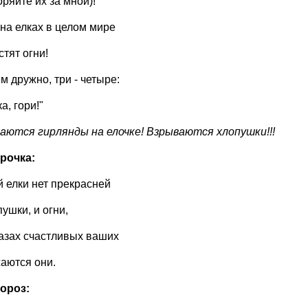
ряйте их за мной)!
 на елках в целом мире
тят огни!
м дружно, три - четыре:
а, гори!"
аются гирлянды на елочке! Взрываются хлопушки!!!
рочка:
 елки нет прекрасней
ушки, и огни,
лазах счастливых ваших
аются они.
ороз: