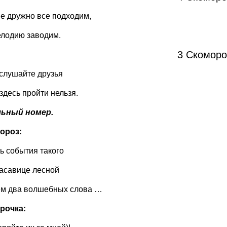
не дружно все подходим,
лодию заводим.
3 Скоморо
слушайте друзья
здесь пройти нельзя.
льный номер.
ороз:
ть события такого
асавице лесной
м два волшебных слова …
рочка: