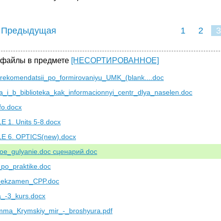
 Предыдущая
1
2
3
 файлы в предмете
[НЕСОРТИРОВАННОЕ]
rekomendatsii_po_formirovaniyu_UMK_(blank....doc
_i_b_biblioteka_kak_informacionnyi_centr_dlya_naselen.doc
fo.docx
 1. Units 5-8.docx
 6. OPTICS(new).docx
oe_gulyanie.doc сценарий.doc
_po_praktike.doc
_ekzamen_CPP.doc
a_-3_kurs.docx
mma_Krymskiy_mir_-_broshyura.pdf