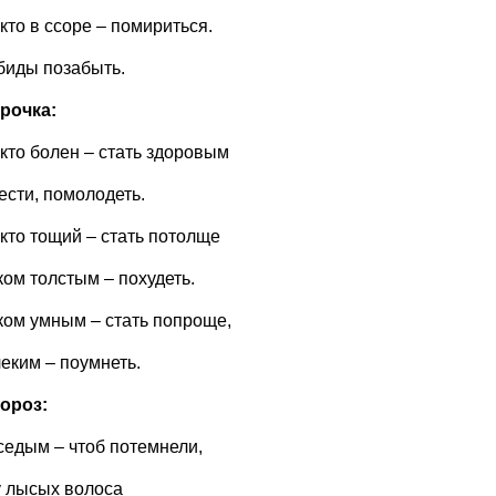
кто в ссоре – помириться.
биды позабыть.
рочка:
 кто болен – стать здоровым
ести, помолодеть.
 кто тощий – стать потолще
ом толстым – похудеть.
ом умным – стать попроще,
еким – поумнеть.
ороз:
седым – чтоб потемнели,
у лысых волоса