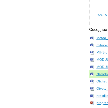
<<
<
Соседние
Metod_
mihnova
MII-3-d
MODULE
MODULE
Narodn
Otchet
Otvety
praktik
progra