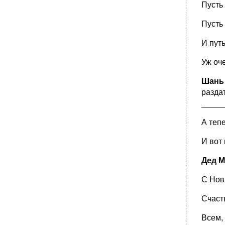
Пусть
Пусть 
И путь
Уж оч
Шань
разда
_____
А теп
И вот
Дед М
С Нов
Счаст
Всем, 