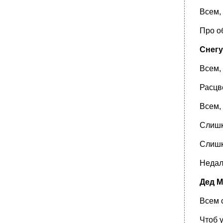
Всем, 
Про о
Снегу
Всем,
Расцв
Всем,
Слишк
Слишк
Недал
Дед М
Всем 
Чтоб 