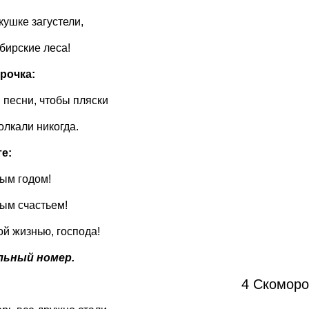
кушке загустели,
ибирские леса!
рочка:
 песни, чтобы пляски
олкали никогда.
е:
ым годом!
ым счастьем!
ой жизнью, господа!
льный номер.
4 Скоморо