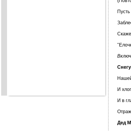
(Повто
Пусть
Заблес
Скаже
"Елочк
Включ
Снегу
Нашей
И хлоп
И в г
Отраж
Дед М