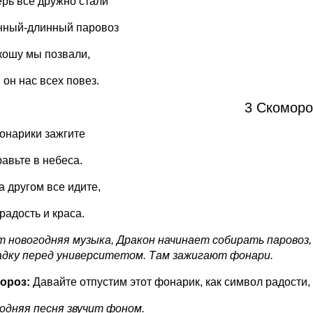
ерь все дружно стали
нный-длинный паровоз
кошу мы позвали,
 он нас всех повез.
3 Скоморо
онарики зажгите
равьте в небеса.
а другом все идите,
радость и краса.
т новогодняя музыка, Дракон начинает собирать паровоз
дку перед университетом. Там зажигают фонари.
ороз:
Давайте отпустим этот фонарик, как символ радости
одняя песня звучит фоном.