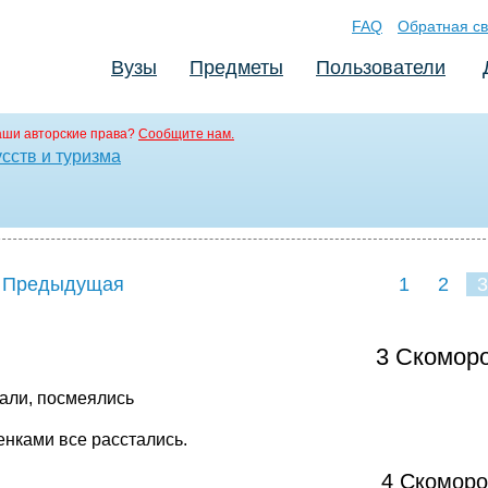
FAQ
Обратная св
Вузы
Предметы
Пользователи
аши авторские права?
Сообщите нам.
сств и туризма
 Предыдущая
1
2
3
3 Скоморо
али, посмеялись
енками все расстались.
4 Скоморо