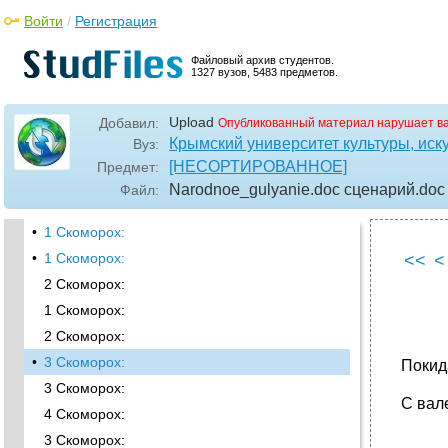
Войти
/
Регистрация
Файловый архив студентов.
1327 вузов, 5483 предметов.
Upload
Добавил:
Опубликованный материал нарушает в
Крымский университет культуры, иску
Вуз:
[НЕСОРТИРОВАННОЕ]
Предмет:
Narodnoe_gulyanie.doc сценарий
.doc
Файл:
•
1 Скоморох:
•
1 Скоморох:
<<
<
2 Скоморох:
1 Скоморох:
2 Скоморох:
•
3 Скоморох:
Покид
3 Скоморох:
С вал
4 Скоморох:
3 Скоморох: