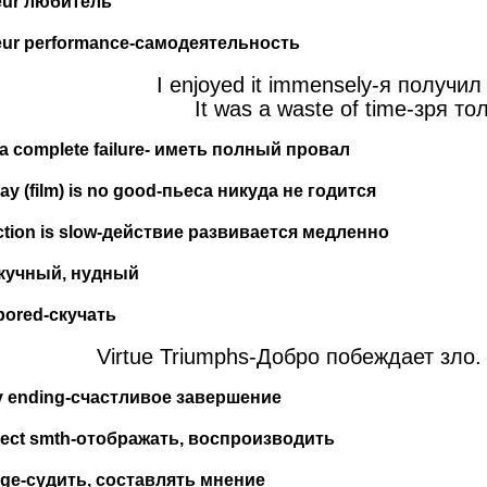
ur
любитель
ur
performance
-самодеятельность
I enjoyed it immensely-я получи
It was a waste of time-зря т
a complete failure-
иметь
полный
провал
ay (film) is no good-
пьеса
никуда
не
годится
ction
is
slow
-действие развивается медленно
кучный
,
нудный
bored-
скучать
Virtue Triumphs-Добро побеждает зло.
y
ending
-счастливое завершение
lect
smth
-отображать, воспроизводить
dge
-судить, составлять мнение