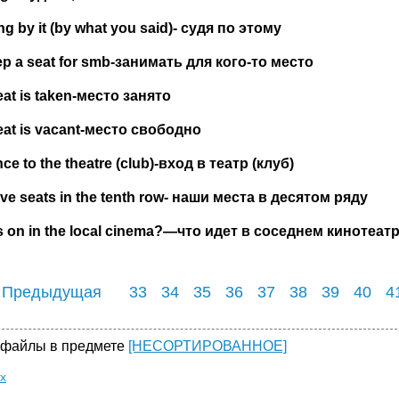
g by it (by what you said)-
судя
по
этому
ep
a
seat
for
smb
-занимать для кого-то место
at is taken-
место
занято
at is vacant-
место
свободно
ce to the theatre (club)-
вход
в
театр
(
клуб
)
e seats in the tenth row-
наши
места
в
десятом
ряду
s
on
in
the
local
cinema
?—что идет в соседнем кинотеат
 Предыдущая
33
34
35
36
37
38
39
40
4
 файлы в предмете
[НЕСОРТИРОВАННОЕ]
cx