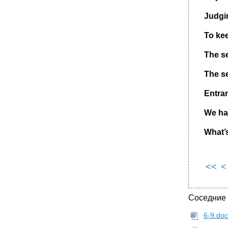
Judgin
To
ke
The se
The se
Entran
We hav
What
’
<<
<
Соседние
6-9.do