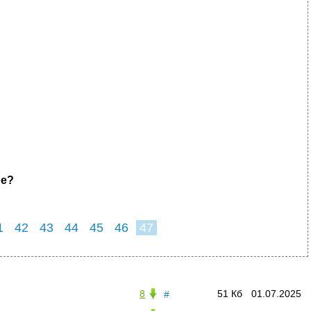
ре?
1
42
43
44
45
46
47
8
51 Кб
01.07.2025
#