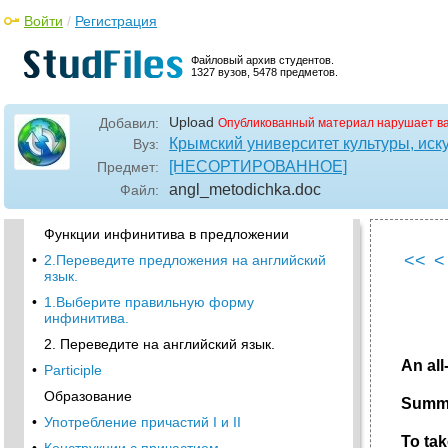
глаголов в следующих предложениях:
Войти
/
Регистрация
Переведите предложения на русский язык:
Замените модальные глаголы
Файловый архив студентов.
соответствующими эквивалентами:
1327 вузов, 5478 предметов.
Вставьте необходимые модальные глаголы:
(must, should, would, ought to, have to,
Upload
Добавил:
Опубликованный материал нарушает в
needn't, can, could, may)
Крымский университет культуры, иску
Вуз:
•
Неличные формы глагола.
[НЕСОРТИРОВАННОЕ]
Предмет:
Infinitive.
angl_metodichka
.doc
Файл:
Формы инфинитива
Функции инфинитива в предложении
<<
<
•
2.Переведите предложения на английский
язык.
•
1.Выберите правильную форму
инфинитива.
2. Переведите на английский язык.
An all
•
Participle
Образование
Summe
•
Употребление причастий I и II
To tak