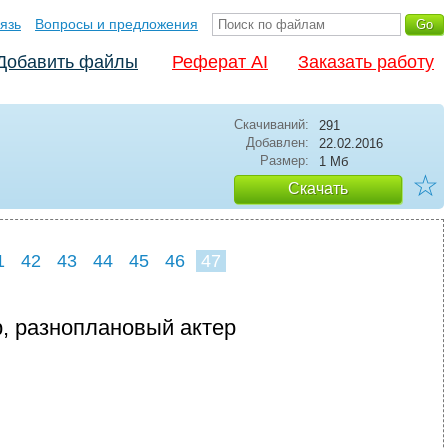
язь
Вопросы и предложения
Добавить файлы
Реферат AI
Заказать работу
Скачиваний:
291
Добавлен:
22.02.2016
Размер:
1 Мб
☆
Скачать
1
42
43
44
45
46
47
ер, разноплановый актер