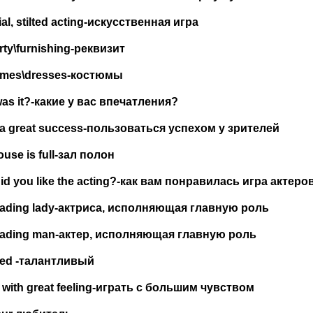
ial, stilted acting-
искусственная
игра
ty\furnishing-
реквизит
umes
\
dresses
-костюмы
was
it
?-какие у вас впечатления?
a
great
success
-пользоваться успехом у зрителей
use is full-
зал
полон
d you like the acting?-
как
вам
понравилась
игра
актеро
ading lady-
актриса
,
исполняющая
главную
роль
eading
man
-актер, исполняющая главную роль
ted
-талантливый
with
great
feeling
-играть с большим чувством