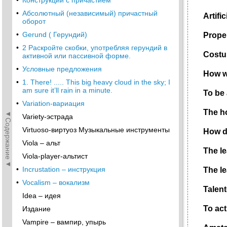
•
Конструкции с причастием
•
Абсолютный (независимый) причастный
Artific
оборот
•
Gerund ( Герундий)
Proper
•
2 Раскройте скобки, употребляя герундий в
Cost
активной или пассивной форме.
•
Условные предложения
How
•
1. There! ..... This big heavy cloud in the sky; I
am sure it’ll rain in a minute.
To
be
•
Variation-вариация
The ho
◄Содержание◄
Variety-эстрада
Virtuoso-виртуоз Музыкальные инструменты
How di
Viola – альт
The le
Viola-player-альтист
•
Incrustation – инструкция
The
l
•
Vocalism – вокализм
Talen
Idea – идея
To
act
Издание
Vampire – вампир, упырь