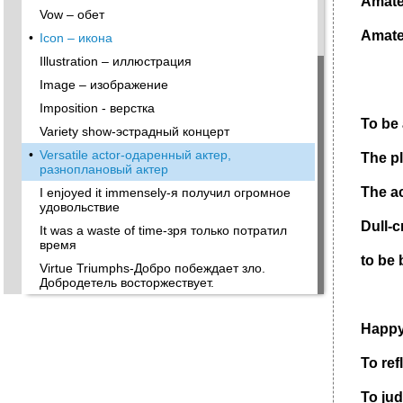
Amate
Vow – обет
Amate
•
Icon – икона
Illustration – иллюстрация
Image – изображение
Imposition - верстка
To be 
Variety show-эстрадный концерт
•
Versatile actor-одаренный актер,
The pl
разноплановый актер
The
a
I enjoyed it immensely-я получил огромное
удовольствие
Dull-
с
It was a waste of time-зря только потратил
время
to be 
Virtue Triumphs-Добро побеждает зло.
Добродетель восторжествует.
Happ
To
ref
To
ju