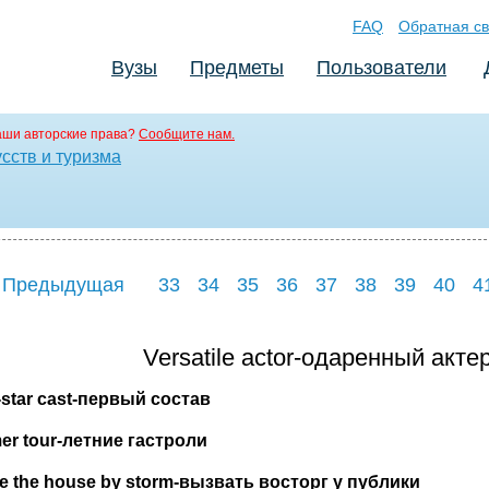
FAQ
Обратная св
Вузы
Предметы
Пользователи
аши авторские права?
Сообщите нам.
сств и туризма
 Предыдущая
33
34
35
36
37
38
39
40
4
Versatile actor-одаренный акт
-star cast-
первый
состав
r tour-
летние
гастроли
e the house by storm-
вызвать
восторг
у
публики