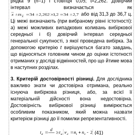
рядка 9 (n–1) і стовпця 0,05; t=2,262. Довірчий
інтервал визначається як
або від 31,3 до 36,7 ц.
Ці межі визначають (при вибраному рівні істотності):
а) межі можливих випадкових коливань вибіркової
середньої і б) довірчий інтервал середньої
генеральної сукупності, з якої проведена вибірка. За
допомогою критерію
t
вирішуються багато завдань,
що відносяться головним чином до оцінки істотності
отриманих у досліді відмінностей, про що йтиме мова
в наступних розділах.
3. Критерій достовірності різниці.
Для дослідника
важливо знати чи достовірна отримана, реально
існуюча вибіркова різниця, або, за всієї її
матеріальній дійсності вона недостовірна.
Достовірність вибіркової різниці вимірюється
особливим показником, який можна назвати
критерієм різниці до її помилки репрезентативності.
(41)