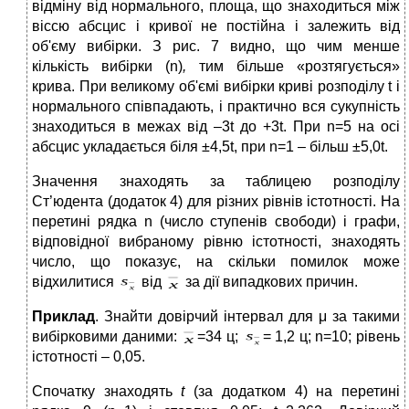
відміну від нормального, площа, що знаходиться між
віссю абсцис і кривої не постійна і залежить від
об'єму вибірки. З рис. 7 видно, що чим менше
кількість вибірки (n)
,
тим більше «розтягується»
крива. При великому об'ємі вибірки криві розподілу t і
нормального співпадають, і практично вся сукупність
знаходиться в межах від –3t до +3t. При n=5 на осі
абсцис укладається біля ±4,5t, при n=1 – більш ±5,0t.
Значення знаходять за таблицею розподілу
Ст’юдента (додаток 4) для різних рівнів істотності. На
перетині рядка n (число ступенів свободи) і графи,
відповідної вибраному рівню істотності, знаходять
число, що показує, на скільки помилок може
відхилитися
від
за дії випадкових причин.
Приклад
. Знайти довірчий інтервал для μ за такими
вибірковими даними:
=34 ц;
= 1,2 ц; n=10; рівень
істотності – 0,05.
Спочатку знаходять
t
(за додатком 4) на перетині