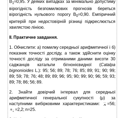
В
=0,95. У деяких випадках за мінімально допустиму
1
вірогідність безпомилкових прогнозів береться
вірогідність нульового порогу В
=0,90. Емпіричний
0
критерій при недостовірній різниці підкреслюється
хвилястою лінією.
ІІ. Практичне завдання.
1. Обчислити: а) помилку середньої арифметичної і б)
показник точності досліду, а також здійснити оцінку
точності досліду за отриманими даними висоти 30
саджанців катальпи бігнонієвидної (
Catalpa
bignonioides
L.): 95; 56; 89; 78; 76; 85; 89; 91; 90; 99;
89; 59; 78; 76; 48; 89; 89; 96; 95; 90; 99; 90; 96; 59; 93;
89; 78; 86; 56; 89.
2. Знайти довірчий інтервал для середньої
арифметичної генеральної сукупності (μ) за
наступними вибірковими характеристиками:
=56;
=2,2; n=25.