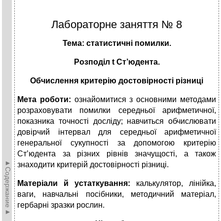
Лабораторне заняття № 8
Тема: статистичні помилки.
Розподіл
t
Ст’юдента.
Обчислення критерію достовірності різниці
Мета роботи:
ознайомитися з основними методами
розраховувати помилки середньої арифметичної,
показника точності досліду; навчиться обчислювати
довірчий інтервал для середньої арифметичної
генеральної сукупності за допомогою критерію
Ст’юдента за різних рівнів значущості, а також
►Содержание►
знаходити критерій достовірності різниці.
Матеріали й устаткування:
калькулятор, лінійка,
ваги, навчальні посібники, методичний матеріал,
гербарні зразки рослин.