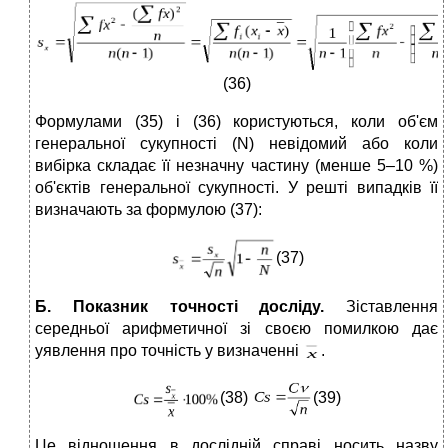
(36)
Формулами (35) і (36) користуються, коли об'єм
генеральної сукупності (N) невідомий або коли
вибірка складає її незначну частину (менше 5–10 %)
об'єктів генеральної сукупності. У решті випадків її
визначають за формулою (37):
(37)
Б. Показник точності досліду.
Зіставлення
середньої арифметичної зі своєю помилкою дає
уявлення про точність у визначенні
.
(38)
(39)
Це відношення в дослідній справі носить назву