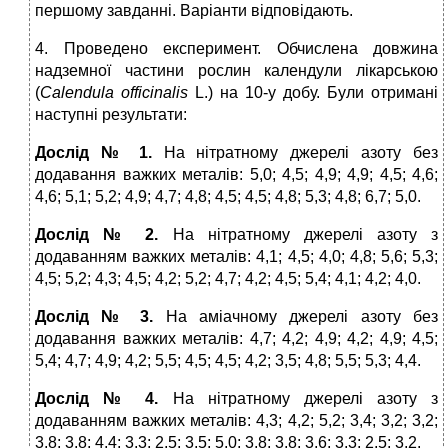
першому завданні. Варіанти відповідають.
4. Проведено експеримент. Обчислена довжина
надземної частини рослин календули лікарською
(
Calendula officinalis
L.) на 10-у добу. Були отримані
наступні результати:
Дослід № 1.
На нітратному джерелі азоту без
додавання важких металів: 5,0; 4,5; 4,9; 4,9; 4,5; 4,6;
4,6; 5,1; 5,2; 4,9; 4,7; 4,8; 4,5; 4,5; 4,8; 5,3; 4,8; 6,7; 5,0.
Дослід № 2.
На нітратному джерелі азоту з
додаванням важких металів: 4,1; 4,5; 4,0; 4,8; 5,6; 5,3;
4,5; 5,2; 4,3; 4,5; 4,2; 5,2; 4,7; 4,2; 4,5; 5,4; 4,1; 4,2; 4,0.
Дослід № 3.
На аміачному джерелі азоту без
додавання важких металів: 4,7; 4,2; 4,9; 4,2; 4,9; 4,5;
5,4; 4,7; 4,9; 4,2; 5,5; 4,5; 4,5; 4,2; 3,5; 4,8; 5,5; 5,3; 4,4.
Дослід № 4.
На нітратному джерелі азоту з
додаванням важких металів: 4,3; 4,2; 5,2; 3,4; 3,2; 3,2;
3,8; 3,8; 4,4; 3,3; 2,5; 3,5; 5,0; 3,8; 3,8; 3,6; 3,3; 2,5; 3,2.