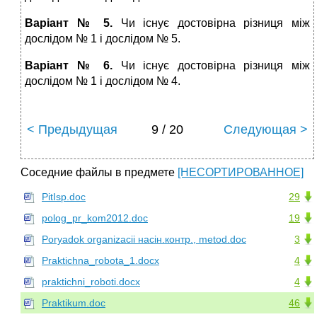
Варіант № 5.
Чи існує достовірна різниця між
дослідом № 1 і дослідом № 5.
Варіант № 6.
Чи існує достовірна різниця між
дослідом № 1 і дослідом № 4.
< Предыдущая
9 / 20
Следующая >
Соседние файлы в предмете
[НЕСОРТИРОВАННОЕ]
PitIsp.doc
29
polog_pr_kom2012.doc
19
Poryadok organizacii насін.контр., metod.doc
3
Praktichna_robota_1.docx
4
praktichni_roboti.docx
4
Praktikum.doc
46