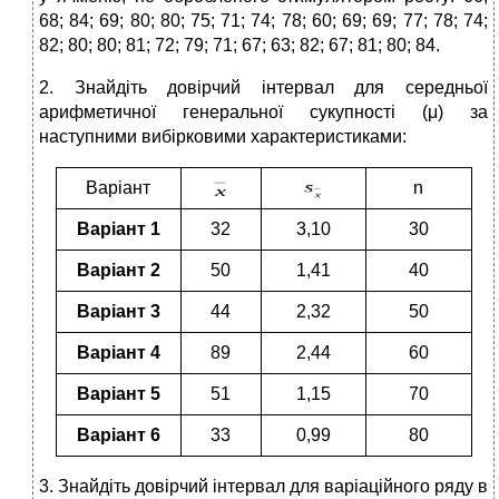
68; 84; 69; 80; 80; 75; 71; 74; 78; 60; 69; 69; 77; 78; 74;
82; 80; 80; 81; 72; 79; 71; 67; 63; 82; 67; 81; 80; 84.
2. Знайдіть довірчий інтервал для середньої
арифметичної генеральної сукупності (μ) за
наступними вибірковими характеристиками:
Варіант
n
Варіант 1
32
3,10
30
Варіант 2
50
1,41
40
Варіант 3
44
2,32
50
Варіант 4
89
2,44
60
Варіант 5
51
1,15
70
Варіант 6
33
0,99
80
3. Знайдіть довірчий інтервал для варіаційного ряду в