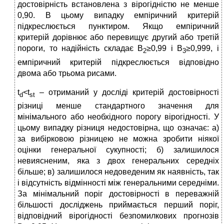
достовірність встановлена з вірогідністю не менше
0,90. В цьому випадку емпіричний критерій
підкреслюється пунктиром. Якщо емпіричний
критерій дорівнює або перевищує другий або третій
пороги, то надійність складає B
≥0,99 і В
≥0,999, і
2
3
емпіричний критерій підкреслюється відповідно
двома або трьома рисами.
t
<t
– отриманий у досліді критерій достовірності
d
st
різниці менше стандартного значення для
мінімального або необхідного порогу вірогідності. У
цьому випадку різниця недостовірна, що означає: а)
за вибірковою різницею не можна зробити ніякої
оцінки генеральної сукупності; б) залишилося
невиясненим, яка з двох генеральних середніх
більше; в) залишилося недоведеним як наявність, так
і відсутність відмінності між генеральними середніми.
За мінімальний поріг достовірності в переважній
більшості досліджень приймається перший поріг,
відповідний вірогідності безпомилкових прогнозів