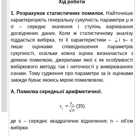
Хід роботи
1. Розрахунок статистичних помилок.
Найточніше
характеризують генеральну сукупність параметри μ и
σ – середнє значення і ступінь варіювання
досвідчених даних. Коли ж статистичному аналізу
піддається вибірка, то її характеристики –
і s– є
лише оцінками співвідношення параметрів
сукупності, оскільки кожна оцінка визначається з
деякою помилкою, джерелами якої є як особливості
вибіркового методу, так і неточності у вимірюваннях
ознаки. Тому судження про параметри за їх оцінками
завжди буває якоюсь мірою помилковою.
А. Помилка середньої арифметичної.
(35)
де s – середнє квадратичне відхилення; n – об'єм
вибірки.