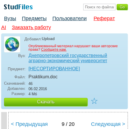
Вузы
Предметы
Пользователи
Реферат
AI
Заказать работу
Upload
Добавил:
Опубликованный материал нарушает ваши авторские
права?
Сообщите нам.
Днепропетровский государственный
Вуз:
аграрно-экономический университет
[НЕСОРТИРОВАННОЕ]
Предмет:
Praktikum
.doc
Файл:
Скачиваний:
46
Добавлен:
06.02.2016
Размер:
4 Мб
☆
Скачать
< Предыдущая
9 / 20
Следующая >