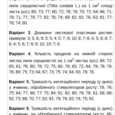
2
липи серцелистної (
Tillia cordata
L.) на 1 см
площі
листа (шт.): 80; 73; 77; 80; 72; 76; 76; 70; 72; 64; 66; 71;
78; 71; 77; 79; 77; 82; 78; 74; 68; 82; 82; 76; 63; 81; 77;
76; 74; 80.
Варіант 3.
Довжини листкової пластинки рослин
примули: 3; 5; 6; 8; 3; 5; 4; 5; 7; 8; 10; 8; 7; 6; 4; 5; 6; 8; 7;
6; 4; 5; 6; 7; 8; 9; 10; 10; 7; 8.
Варіант 4.
Кількість продихів на нижній стороні
2
листка липи серцелистої на 1 см
листка (шт.): 66; 72;
65; 81; 78; 80; 78; 72; 75; 80; 76; 65; 72; 84; 79; 78; 79;
76; 80; 75; 73; 64; 67; 73; 75; 74; 64; 83; 79; 78.
Варіант 5.
Тривалість вегетаційного періоду (у днях)
у ячменю, обробленого стимулятором росту: 78; 76;
75; 64; 77; 88; 77; 75; 84; 91; 82; 80; 79; 78; 81; 68; 68;
92; 73; 68; 70; 77; 82; 81; 79; 76; 82; 74; 75; 92.
Варіант 6.
Тривалість вегетаційного періоду (у днях)
у ячменю, не обробленого стимулятором росту: 66;