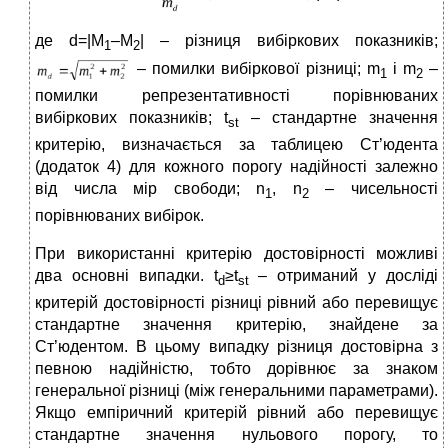
де d=|М
–М
| – різниця вибіркових показників;
1
2
– помилки вибіркової різниці; m
і m
–
1
2
помилки репрезентативності порівнюваних
вибіркових показників; t
– стандартне значення
st
критерію, визначається за таблицею Ст’юдента
(додаток 4) для кожного порогу надійності залежно
від числа мір свободи; n
, n
– чисельності
1
2
порівнюваних вибірок.
При використанні критерію достовірності можливі
два основні випадки. t
≥t
– отриманий у досліді
d
st
критерій достовірності різниці рівний або перевищує
стандартне значення критерію, знайдене за
Ст’юдентом. В цьому випадку різниця достовірна з
певною надійністю, тобто дорівнює за знаком
генеральної різниці (між генеральними параметрами).
Якщо емпіричний критерій рівний або перевищує
стандартне значення нульового порогу, то