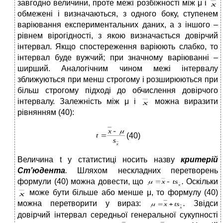
завгодно величини, проте межі розбіжності між μ і
обмежені і визначаються, з одного боку, ступенем
варіювання експериментальних даних, а з іншого –
рівнем вірогідності, з якою визначається довірчий
інтервал. Якщо спостереження варіюють слабко, то
інтервал буде вужчий; при значному варіюванні –
ширший. Аналогічним чином межі інтервалу
зближуються при менш строгому і розширюються при
більш строгому підході до обчислення довірчого
інтервалу. Залежність між μ і
можна виразити
рівнянням (40):
(40)
Величина t у статистиці носить назву
критерій
Ст’юдента
.
Шляхом нескладних перетворень
формули (40) можна довести, що
.
Оскільки
може бути більше або менше μ, то формулу (40)
можна перетворити у вираз:
.
Звідси
довірчий інтервал середньої генеральної сукупності