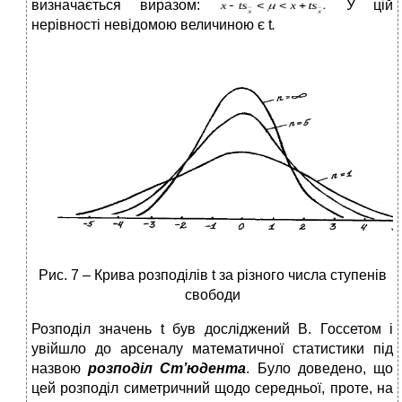
визначається виразом:
У цій
нерівності невідомою величиною є t
.
Рис. 7 – Крива розподілів t за різного числа ступенів
свободи
Розподіл значень t був досліджений В. Госсетом і
увійшло до арсеналу математичної статистики під
назвою
розподіл
Ст’юдента
. Було доведено, що
цей розподіл симетричний щодо середньої, проте, на