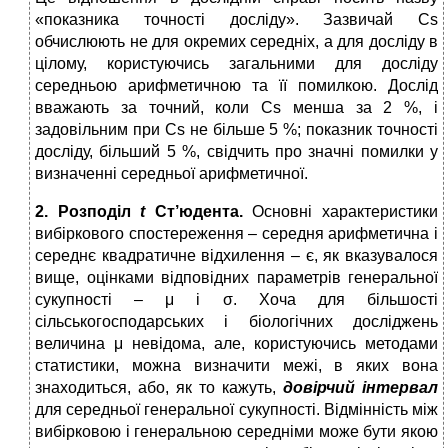
«показника точності досліду». Зазвичай Cs
обчислюють не для окремих середніх, а для досліду в
цілому, користуючись загальними для досліду
середньою арифметичною та її помилкою. Дослід
вважають за точний, коли Cs менша за 2 %, і
задовільним при Cs не більше 5 %; показник точності
досліду, більший 5 %, свідчить про значні помилки у
визначенні середньої арифметичної.
2. Розподіл
t
Ст’юдента.
Основні характеристики
вибіркового спостереження – середня арифметична і
середнє квадратичне відхилення – є, як вказувалося
вище, оцінками відповідних параметрів генеральної
сукупності – μ і σ. Хоча для більшості
сільськогосподарських і біологічних досліджень
величина μ невідома, але, користуючись методами
статистики, можна визначити межі, в яких вона
знаходиться, або, як то кажуть,
довірчий
інтервал
для середньої генеральної сукупності. Відмінність між
вибірковою і генеральною середніми може бути якою