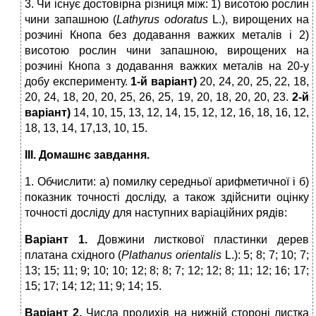
3. Чи існує достовірна різниця між: 1) висотою рослин
чини запашною (
Lathyrus odoratus
L.), вирощених на
розчині Кнопа без додавання важких металів і 2)
висотою рослин чини запашною, вирощених на
розчині Кнопа з додавання важких металів на 20-у
добу експерименту.
1-й варіант)
20, 24, 20, 25, 22, 18,
20, 24, 18, 20, 20, 25, 26, 25, 19, 20, 18, 20, 20, 23.
2-й
варіант)
14, 10, 15, 13, 12, 14, 15, 12, 12, 16, 18, 16, 12,
18, 13, 14, 17,13, 10, 15.
ІІІ. Домашнє завдання.
1. Обчислити: а) помилку середньої арифметичної і б)
показник точності досліду, а також здійснити оцінку
точності досліду для наступних варіаційних рядів:
Варіант 1.
Довжини листкової пластинки дерев
платана східного (
Plathanus orientalis
L.): 5; 8; 7; 10; 7;
13; 15; 11; 9; 10; 10; 12; 8; 8; 7; 12; 12; 8; 11; 12; 16; 17;
15; 17; 14; 12; 11; 9; 14; 15.
Варіант 2.
Числа продихів на нижній стороні листка