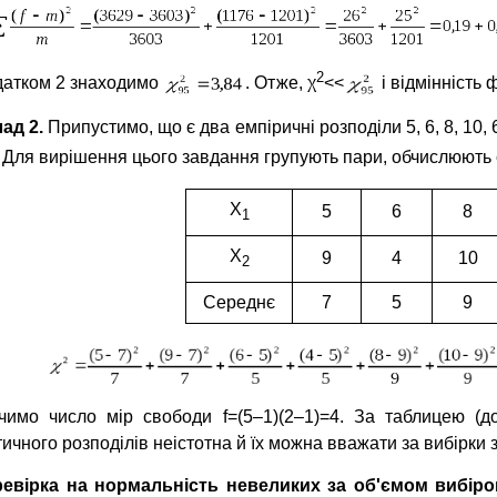
2
датком 2 знаходимо
. Отже, χ
<<
і відмінність 
ад 2.
Припустимо, що є два емпіричні розподіли 5, 6, 8, 10, 6
 Для вирішення цього завдання групують пари, обчислюють се
Х
5
6
8
1
Х
9
4
10
2
Середнє
7
5
9
чимо число мір свободи f=(5–1)(2–1)=4. За таблицею (д
ичного розподілів неістотна й їх можна вважати за вибірки з 
ревірка на нормальність невеликих за об'ємом вибіро