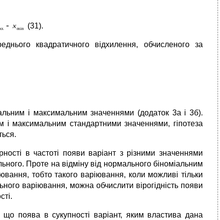
(31).
еднього квадратичного відхилення, обчисленого за
альним і максимальним значеннями (додаток 3а і 3б).
м і максимальним стандартними значеннями, гіпотеза
ться.
ірності в частоті появи варіант з різними значеннями
ального. Проте на відміну від нормального біноміальним
ювання, тобто такого варіювання, коли можливі тільки
ьного варіювання, можна обчислити вірогідність появи
сті.
 що поява в сукупності варіант, яким властива дана