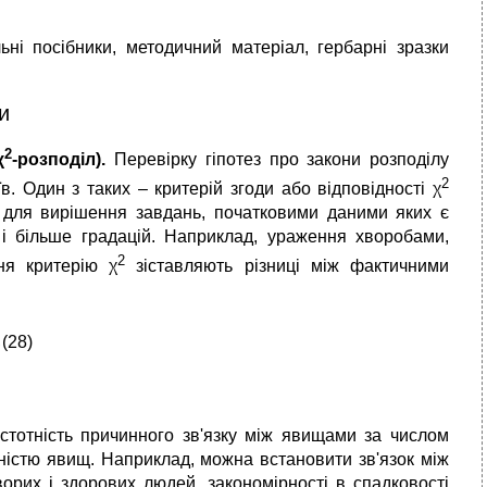
льні посібники, методичний матеріал, гербарні зразки
и
2
χ
-розподіл).
Перевірку гіпотез про закони розподілу
2
. Один з таких – критерій згоди або відповідності χ
ь для вирішення завдань, початковими даними яких є
 і більше градацій. Наприклад, ураження хворобами,
2
ня критерію χ
зіставляють різниці між фактичними
(28)
стотність причинного зв'язку між явищами за числом
овністю явищ. Наприклад, можна встановити зв'язок між
орих і здорових людей, закономірності в спадковості