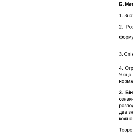
Б. Ме
1. Зн
2. Ро
форм
3. Сп
4. От
Якщо 
нормал
3. Бі
ознаки
розпо
два з
кожног
Теоре