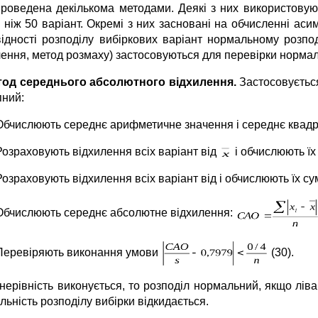
проведена декількома методами. Деякі з них використовують
 ніж 50 варіант. Окремі з них засновані на обчисленні асим
відності розподілу вибіркових варіант нормальному розпо
лення, метод розмаху) застосовуються для перевірки нормал
тод середнього абсолютного відхилення.
Застосовується
пний:
Обчислюють середнє арифметичне значення і середнє квадр
Розраховують відхилення всіх варіант від
і обчислюють їх
Розраховують відхилення всіх варіант від і обчислюють їх су
Обчислюють середнє абсолютне відхилення:
Перевіряють виконання умови
(30).
нерівність виконується, то розподіл нормальний, якщо ліва
ьність розподілу вибірки відкидається.