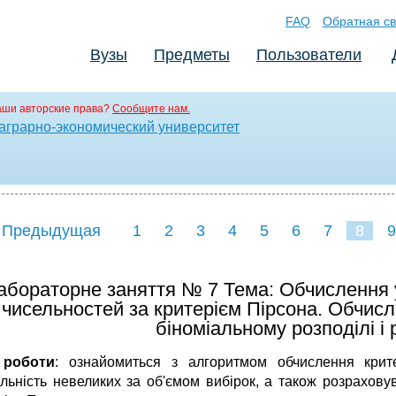
FAQ
Обратная св
Вузы
Предметы
Пользователи
аши авторские права?
Сообщите нам.
аграрно-экономический университет
 Предыдущая
1
2
3
4
5
6
7
8
9
16
17
18
1
абораторне заняття № 7 Тема: Обчислення у
чисельностей за критерієм Пірсона. Обчис
біноміальному розподілі і
 роботи
: ознайомиться з алгоритмом обчислення крит
льність невеликих за об'ємом вибірок, а також розраховув