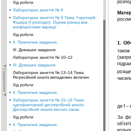
розпо
Хід роботи
•
Лабораторне заняття № 8
Матер
•
Лабораторне заняття № 9 Тема: f-критерій
росли
Фішера (f-розподіл). Оцінка різниці між
коефіцієнтами варіації
Хід роботи
•
II. Практичне завдання.
1. Об
III. Домашнє завдання.
також
(запр
Лабораторне заняття № 10–12
підра
•
III. Домашнє завдання.
◄Содержание◄
розще
Лабораторне заняття № 13–14 Тема:
Регресійний аналіз випадкових величин
чисел
Хід роботи
•
II. Практичне завдання.
•
Лабораторне заняття № 15–16 Тема:
однофакторний дисперсійний аналіз.
де f –
Дисперсійний аналіз якісних ознак.
За фо
Хід роботи
об'єк
•
II. Практичне завдання.
кольо