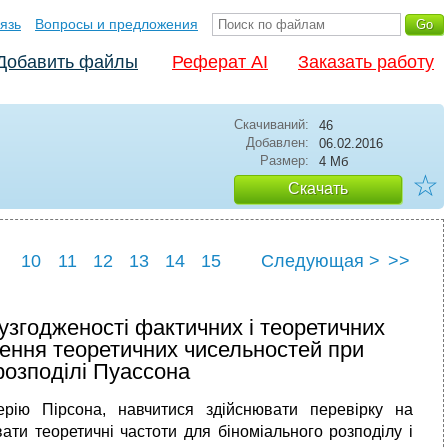
язь
Вопросы и предложения
Добавить файлы
Реферат AI
Заказать работу
Скачиваний:
46
Добавлен:
06.02.2016
Размер:
4 Мб
☆
Скачать
10
11
12
13
14
15
Следующая >
>>
9
20
згодженості фактичних і теоретичних
лення теоретичних чисельностей при
 розподілі Пуассона
ерію Пірсона, навчитися здійснювати перевірку на
ати теоретичні частоти для біноміального розподілу і