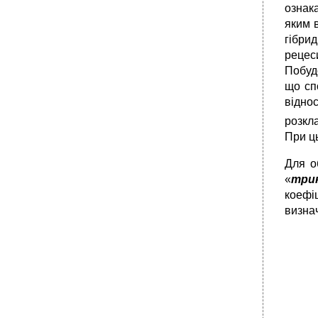
ознак
яким в
гібри
рецеси
Побуд
що сп
відно
розкл
При ц
Для о
«
три
коефі
визна