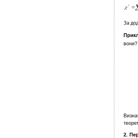
За до
Прикл
вони?
Визна
теорет
2. Пе