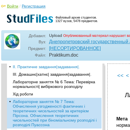
Лабораторне заняття № 3–4 Тема:
Войти
/
Регистрация
обчислення|підрахунок| вибіркових
показників для згрупованих і незгрупованих
Файловый архив студентов.
даних
1327 вузов, 5478 предметов.
•
Хід роботи
2. Обчислення|підрахунок| середньої
Upload
Добавил:
Опубликованный материал нарушает в
арифметичної у великих вибірках.
Днепропетровский государственный 
Вуз:
•
3. Обчислення|підрахунок| середньої
[НЕСОРТИРОВАННОЕ]
Предмет:
зваженої.
Praktikum
.doc
Файл:
•
Лабораторне заняття № 5
•
II. Практичне завдання|задавання|.
III. Домашнє|хатнє| завдання|задавання|.
<<
<
Лабораторне заняття № 6 Тема: Перевірка
нормальності| вибіркового розподілу
Л
Хід роботи
•
Лабораторне заняття № 7 Тема:
Обчислення узгодженості фактичних і
теоретичних чисельностей за критерієм
Пірсона. Обчислення теоретичних
Мета
чисельностей при біноміальному розподілі і
розподілі Пуассона
норма