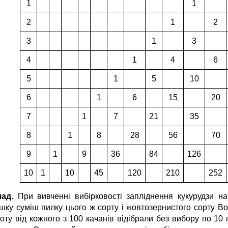
1
1
2
1
2
3
1
3
4
1
4
6
5
1
5
10
6
1
6
15
20
7
1
7
21
35
8
1
8
28
56
70
9
1
9
36
84
126
10
1
10
45
120
210
252
лад
. При вивченні вибірковості запліднення кукурудзи н
шку суміш пилку цього ж сорту і жовтозернистого сорту Вор
ту від кожного з 100 качанів відібрали без вибору по 10 на