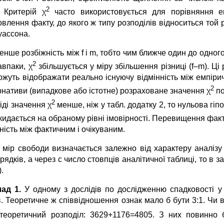
2
. Критерій χ
часто використовується для порівняння е
овлення факту, до якого ж типу розподілів відноситься той
уассона.
нше розбіжність між f і m, тобто чим ближче один до одного
2
навпаки, χ
збільшується у міру збільшення різниці (f–m). Ц
ожуть відображати реально існуючу відмінність між емпіри
2
рнативи (випадкове або істотне) розраховане значення χ
по
2
іді значення χ
менше, ніж у табл. додатку 2, то нульова гі
дкидається на обраному рівні імовірності. Перевищення фак
ність між фактичним і очікуваним.
 мір свободи визначається залежно від характеру аналізу 
рядків, а через с число стовпців аналітичної таблиці, то в
).
ад 1.
У одному з дослідів по дослідженню спадковості у
в. Теоретичне ж співвідношення ознак мало б бути 3:1. Чи 
 теоретичний розподіл: 3629+1176=4805. З них повинно