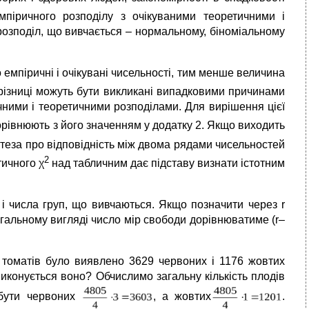
мпіричного розподілу з очікуваними теоретичними і
 розподіл, що вивчається – нормальному, біноміальному
 емпіричні і очікувані чисельності, тим менше величина
і різниці можуть бути викликані випадковими причинами
чними і теоретичними розподілами. Для вирішення цієї
рівнюють з його значенням у додатку 2. Якщо виходить
потеза про відповідність між двома рядами чисельностей
2
тичного χ
над табличним дає підставу визнати істотним
і числа груп, що вивчаються. Якщо позначити через r
 загальному вигляді число мір свободи дорівнюватиме (r–
 томатів було виявлено 3629 червоних і 1176 жовтих
виконується воно? Обчислимо загальну кількість плодів
 бути червоних
, а жовтих
.