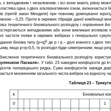
а, є випадковим і незалежним, і всі вони мають рівну можл
ластива одна з двох альтернативних ознак, визначається бі
дів (третій закон Менделя) при повному домінуванні вірог
вною – 0,25. Проте в окремих гібридів даної комбінації мож
ова теоретичного біноміального розподілу і порівняння йог
остерігаються випадковими або вони викликані впливом я
сні частоти появи в окремих вибірках з генеральної сукуп
k
адання бінома типу (p+q)
де р і q – долі кожного з двох тип
ьому, якщо р=q=0,5, то розподіл буде симетричним; якщо р≠
бчислення теоретичного біноміального розподілу користую
кутником Паскаля
».
У табл. 23 наведені коефіцієнти до k
цієнтів попереднього рядка. Сума коефіцієнтів завжди дорі
чається множенням загального числа вибірок на відносну ча
Таблиця 23 – Трикут
k
Біноміальні ко
0
1