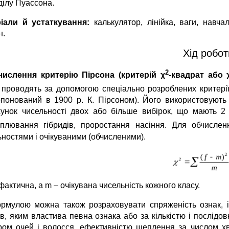
ділу Пуассона.
іали й устаткування:
калькулятор, лінійка, ваги, навча
н.
Хід робот
2
числення критерію Пірсона (критерій χ
-квадрат або 
 проводять за допомогою спеціально розроблених критеріїв
опонований в 1900 р. К. Пірсоном). Його використовуют
хунок чисельності двох або більше вибірок, що мають 2
плювання гібридів, проростання насіння. Для обчислен
ьностями і очікуваними (обчисленими).
 фактична, а m – очікувана чисельність кожного класу.
рмулою можна також розраховувати спряженість ознак, і
тів, яким властива певна ознака або за кількістю і послід
ром очей і волосся, ефективністю щеплення за числом хв