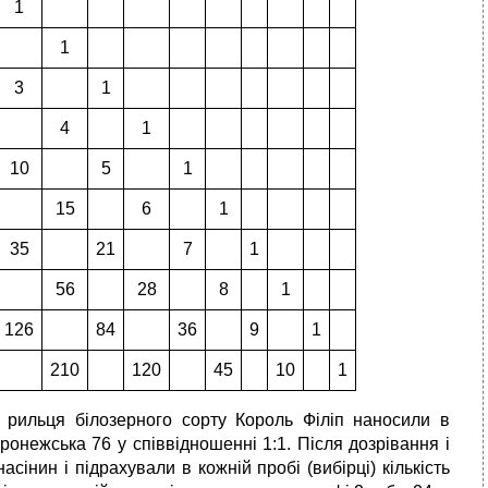
1
1
3
1
4
1
10
5
1
15
6
1
35
21
7
1
56
28
8
1
126
84
36
9
1
210
120
45
10
1
а рильця білозерного сорту Король Філіп наносили в
онежська 76 у співвідношенні 1:1. Після дозрівання і
сінин і підрахували в кожній пробі (вибірці) кількість