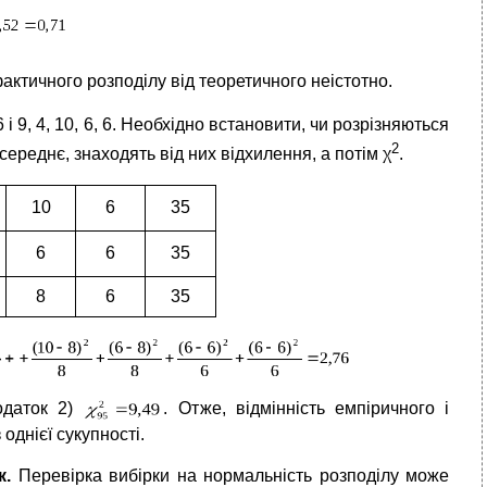
фактичного розподілу від теоретичного неістотно.
 і 9, 4, 10, 6, 6. Необхідно встановити, чи розрізняються
2
реднє, знаходять від них відхилення, а потім χ
.
10
6
35
6
6
35
8
6
35
одаток 2)
. Отже, відмінність емпіричного і
однієї сукупності.
к.
Перевірка вибірки на нормальність розподілу може