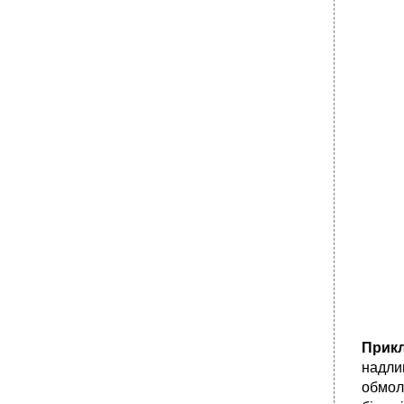
Прик
надли
обмоло