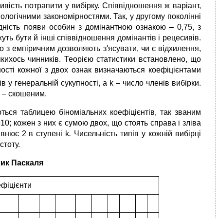
ивість потрапити у вибірку. Співвідношення ж варіант,
ологічними закономірностями. Так, у другому поколінні
ідність появи особин з домінантною ознакою – 0,75, з
уть бути й інші співвідношення домінантів і рецесивів.
о з емпіричним дозволяють з'ясувати, чи є відхилення,
кихось чинників. Теорією статистики встановлено, що
ності кожної з двох ознак визначаються коефіцієнтами
ів у генеральній сукупності, а k – число членів вибірки.
q – скошеним.
ться таблицею біноміальних коефіцієнтів, так званим
=10; кожен з них є сумою двох, що стоять справа і зліва
внює 2 в ступені k
.
Чисельність типів у кожній вибірці
стоту.
ник Паскаля
ефіцієнти