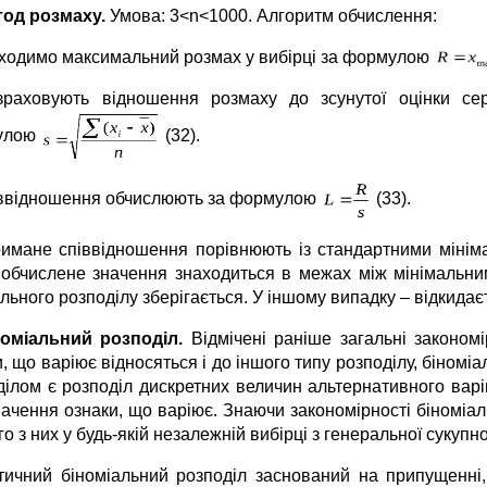
тод розмаху.
Умова: 3<n<1000. Алгоритм обчислення:
аходимо максимальний розмах у вибірці за формулою
зраховують відношення розмаху до зсунутої оцінки сер
улою
(32).
іввідношення обчислюють за формулою
(33).
римане співвідношення порівнюють із стандартними мінім
обчислене значення знаходиться в межах між мінімальни
ьного розподілу зберігається. У іншому випадку – відкидає
номіальний розподіл.
Відмічені раніше загальні законом
, що варіює відносяться і до іншого типу розподілу, біномі
ділом є розподіл дискретних величин альтернативного варі
начення ознаки, що варіює. Знаючи закономірності біноміал
о з них у будь-якій незалежній вибірці з генеральної сукупно
тичний біноміальний розподіл заснований на припущенні,