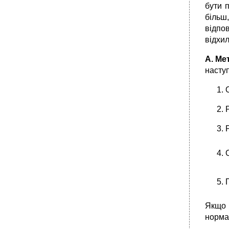
бути 
більш,
відпо
відхи
А. Ме
насту
Якщо 
нормал