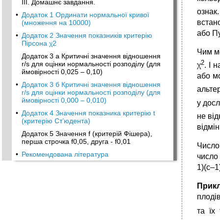
III. Домашнє завдання.
ознак
•
Додаток 1 Ординати нормальної кривої
встан
(множення на 10000)
або П
•
Додаток 2 Значення показників критерію
Пірсона χ2
Чим ме
Додаток 3 а Критичні значення відношення
2
r/s для оцінки нормальності розподілу (для
χ
. І 
ймовірності 0,025 – 0,10)
або м
•
Додаток 3 б Критичні значення відношення
альте
r/s для оцінки нормальності розподілу (для
ймовірності 0,000 – 0,010)
у досл
•
Додаток 4 Значення показника критерію t
не ві
(критерію Ст’юдента)
відмін
Додаток 5 Значення f (критерій Фішера),
перша строчка f0,05, друга - f0,01
Число
•
Рекомендована література
число 
1)(с–1
Прикл
плоді
та їх