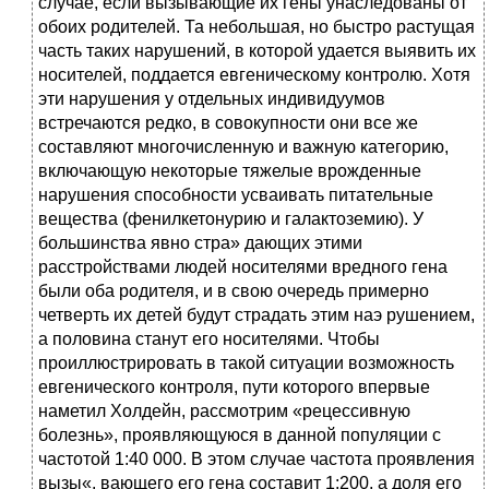
случае, если вызывающие их гены унаследованы от
обоих родителей. Та небольшая, но быстро растущая
часть таких нарушений, в которой удается выявить их
носителей, поддается евгеническому контролю. Хотя
эти нарушения у отдельных индивидуумов
встречаются редко, в совокупности они все же
составляют многочисленную и важную категорию,
включающую некоторые тяжелые врожденные
нарушения способности усваивать питательные
вещества (фенилкетонурию и галактоземию). У
большинства явно стра» дающих этими
расстройствами людей носителями вредного гена
были оба родителя, и в свою очередь примерно
четверть их детей будут страдать этим наэ рушением,
а половина станут его носителями. Чтобы
проиллюстрировать в такой ситуации возможность
евгенического контроля, пути которого впервые
наметил Холдейн, рассмотрим «рецессивную
болезнь», проявляющуюся в данной популяции с
частотой 1:40 000. В этом случае частота проявления
вызы«. вающего его гена составит 1:200, а доля его