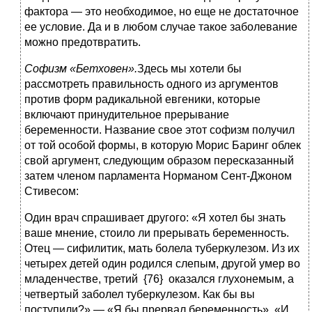
фактора — это необходимое, но еще не достаточное
ее условие. Да и в любом случае такое заболевание
можно предотвратить.
Софизм «Бетховен».
Здесь мы хотели бы
рассмотреть правильность одного из аргументов
против форм радикальной евгеники, которые
включают принудительное прерывание
беременности. Название свое этот софизм получил
от той особой формы, в которую Морис Баринг облек
свой аргумент, следующим образом пересказанный
затем членом парламента Норманом Сент-Джоном
Стивесом:
Один врач спрашивает другого: «Я хотел бы знать
ваше мнение, стоило ли прерывать беременность.
Отец — сифилитик, мать болела туберкулезом. Из их
четырех детей один родился слепым, другой умер во
младенчестве, третий {76} оказался глухонемым, а
четвертый заболел туберкулезом. Как бы вы
поступили?» — «Я бы прервал беременность». «И