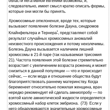
области негативной евгеники возможны, и,
следовательно, имеет смысл кратко описать формы,
которые они могли бы принять.
Хромосомные отклонения
, вроде тех, которые
вызывают появление болезни Дауна, синдромов
*
Клайнфельтера и Тернера
, представляют собой
результат случайных хромосомных аномалий
неизвестного происхождения и потому неизлечимы.
Болезнь Дауна вызывается наличием лишней
хромосомы в 21-й паре (так называемая трисомия
21). Частота появления этой болезни стремительно
возрастает с увеличением возраста рожениц и может
снизиться в данной популяции — что и происходит
сейчас, — если мода и отношение общества будут
благоприятствовать раннему материнству. Когда
беременеет относительно пожилая женщина, врач
нередко рекомендует ей сделать амниопробу — по
взятой капле амниотической жидкости определяется
хромосомный набор клеток эмбриона. {73} Если у
него обнаруживаются значительные хромосомные