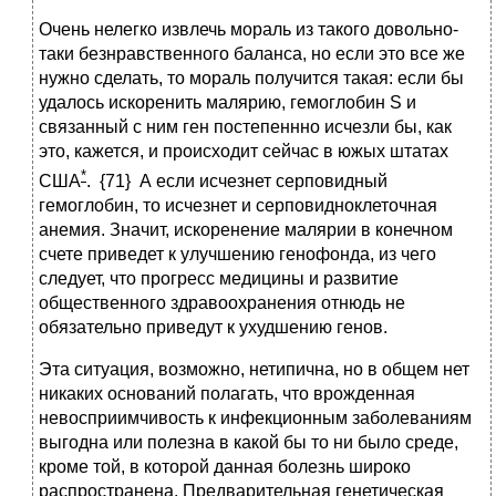
Очень нелегко извлечь мораль из такого довольно-
таки безнравственного баланса, но если это все же
нужно сделать, то мораль получится такая: если бы
удалось искоренить малярию, гемоглобин S и
связанный с ним ген постепеннно исчезли бы, как
это, кажется, и происходит сейчас в южых штатах
*
США
. {71} А если исчезнет серповидный
гемоглобин, то исчезнет и серповидноклеточная
анемия. Значит, искоренение малярии в конечном
счете приведет к улучшению генофонда, из чего
следует, что прогресс медицины и развитие
общественного здравоохранения отнюдь не
обязательно приведут к ухудшению генов.
Эта ситуация, возможно, нетипична, но в общем нет
никаких оснований полагать, что врожденная
невосприимчивость к инфекционным заболеваниям
выгодна или полезна в какой бы то ни было среде,
кроме той, в которой данная болезнь широко
распространена. Предварительная генетическая