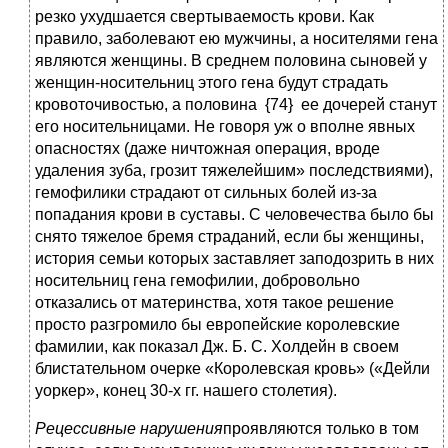
резко ухудшается свертываемость крови. Как
правило, заболевают ею мужчины, а носителями гена
являются женщины. В среднем половина сыновей у
женщин-носительниц этого гена будут страдать
кровоточивостью, а половина {74} ее дочерей станут
его носительницами. Не говоря уж о вполне явных
опасностях (даже ничтожная операция, вроде
удаления зуба, грозит тяжелейшим» последствиями),
гемофилики страдают от сильных болей из-за
попадания крови в суставы. С человечества было бы
снято тяжелое бремя страданий, если бы женщины,
история семьи которых заставляет заподозрить в них
носительниц гена гемофилии, добровольно
отказались от материнства, хотя такое решение
просто разгромило бы европейские королевские
фамилии, как показал Дж. Б. С. Холдейн в своем
блистательном очерке «Королевская кровь» («Дейли
уоркер», конец 30-х гг. нашего столетия).
Рецессивные нарушения
проявляются только в том