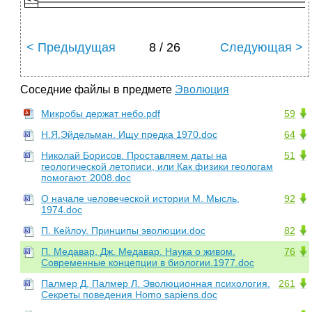
< Предыдущая
8 / 26
Следующая >
Соседние файлы в предмете
Эволюция
Микробы держат небо.pdf
59
Н.Я.Эйдельман. Ищу предка 1970.doc
64
Николай Борисов. Проставляем даты на
51
геологической летописи, или Как физики геологам
помогают. 2008.doc
О начале человеческой истории М. Мысль,
92
1974.doc
П. Кейлоу. Принципы эволюции.doc
82
П. Медавар, Дж. Медавар. Наука о живом.
76
Современные концепции в биологии.1977.doc
Палмер Д, Палмер Л. Эволюционная психология.
261
Секреты поведения Homo sapiens.doc