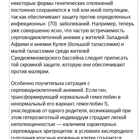
некоторые формы генетических отклонений
постоянно сохраняются в той или иной популяции,
так как обеспечивают защиту против определенных
инфекционных {70} заболеваний. Например, теперь
уже совершенно ясно, что частую встречаемость
серповндиоклеточной анемии у жителей Западной
Африки и анемии Кулея (большой талассемии) и
малой талассемии среди жителей
Средиземноморского бассейна следует приписать
той скромной защите, которую они обеспечивают
против малярии.
Особенно поучительна ситуация с
серповидноклеточной анемией. Если ген,
трансформирующий нормальный гемоглобин в
ненормальный его вариант, гемоглобин S,
унаследовав от одного родителя, возникающий при
этом гетерозиготный индивидуум страдает легкой
неполноценностью — наличием характерных
серповидных эритроцитов: в условиях кислородного
голодания красные кровяные клетки спадаются,