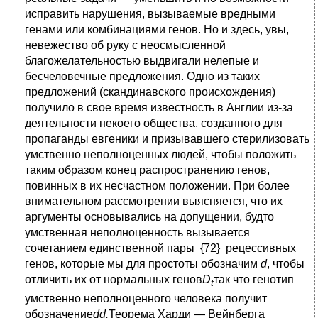
исправить нарушения, вызываемые вредными
генами или комбинациями генов. Но и здесь, увы,
невежество об руку с неосмысленной
благожелательностью выдвигали нелепые и
бесчеловечные предложения. Одно из таких
предложений (скандинавского происхождения)
получило в свое время известность в Англии из-за
деятельности некоего общества, созданного для
пропаганды евгеники и призывавшего стерилизовать
умственно неполноценных людей, чтобы положить
таким образом конец распространению генов,
повинных в их несчастном положении. При более
внимательном рассмотрении выясняется, что их
аргументы основывались на допущении, будто
умственная неполноценность вызывается
сочетанием единственной пары {72} рецессивных
генов, которые мы для простоты обозначим
d
, чтобы
отличить их от нормальных генов
D
так что генотип
t
умственно неполноценного человека получит
обозначение
dd.
Теорема Харди — Вейнберга