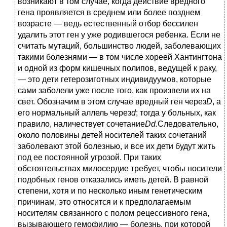
возникают в том случае, когда действие вредного
гена проявляется в среднем или более позднем
возрасте — ведь естественный отбор бессилен
удалить этот ген у уже родившегося ребенка. Если не
считать мутаций, большинство людей, заболевающих
такими болезнями — в том числе хореей Хантингтона
и одной из форм кишечных полипов, ведущей к раку,
— это дети гетерозиготных индивидуумов, которые
сами заболели уже после того, как произвели их на
свет. Обозначим в этом случае вредный ген через
D
, а
его нормальный аллель через
d
; тогда у больных, как
правило, наличествует сочетание
Dd.
Следовательно,
около половины детей носителей таких сочетаний
заболевают этой болезнью, и все их дети будут жить
под ее постоянной угрозой. При таких
обстоятельствах милосердие требует, чтобы носители
подобных генов отказались иметь детей. В равной
степени, хотя и по несколько иным генетическим
причинам, это относится и к предполагаемым
носителям связанного с полом рецессивного гена,
вызывающего гемофилию — болезнь, при которой