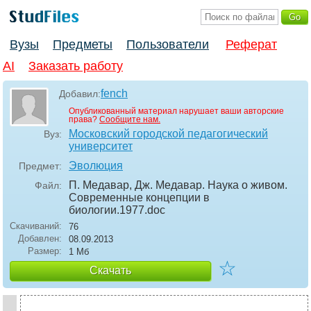
Вузы
Предметы
Пользователи
Реферат
AI
Заказать работу
fench
Добавил:
Опубликованный материал нарушает ваши авторские
права?
Сообщите нам.
Московский городской педагогический
Вуз:
университет
Эволюция
Предмет:
П. Медавар, Дж. Медавар. Наука о живом.
Файл:
Современные концепции в
биологии.1977
.doc
Скачиваний:
76
Добавлен:
08.09.2013
Размер:
1 Мб
☆
Скачать