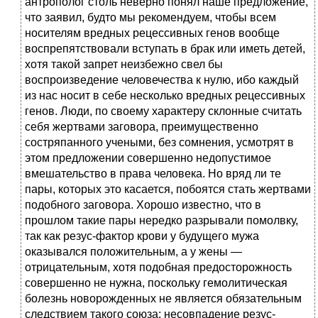
антрополог столь неверно понял наше предложение,
что заявил, будто мы рекомендуем, чтобы всем
носителям вредных рецессивных генов вообще
воспрепятствовали вступать в брак или иметь детей,
хотя такой запрет неизбежно свел бы
воспроизведение человечества к нулю, ибо каждый
из нас носит в себе несколько вредных рецессивных
генов. Люди, по своему характеру склонные считать
себя жертвами заговора, преимущественно
состряпанного учеными, без сомнения, усмотрят в
этом предложении совершенно недопустимое
вмешательство в права человека. Но вряд ли те
пары, которых это касается, побоятся стать жертвами
подобного заговора. Хорошо известно, что в
прошлом такие пары нередко разрывали помолвку,
так как резус-фактор крови у будущего мужа
оказывался положительным, а у жены —
отрицательным, хотя подобная предосторожность
совершенно не нужна, поскольку гемолитическая
болезнь новорожденных не является обязательным
следствием такого союза: несовпадение резус-