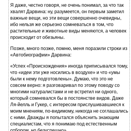
Я даже, честно говоря, не очень понимал, за что так
хвалят Дарвина: ну, разумеется, он первым заметил
важные вещи, но эти вещи совершенно очевидны,
ибо нельзя же серьезно сомневаться в том, что
растительные и животные виды меняются, а человек
происходит от обезьяны.
Позже, много позже, помню, меня поразили строки из
«Автобиографии» Дарвина:
«Успех «Происхождения» иногда приписывался тому,
что «идеи эти уже носились в воздухе» и что «умы
были к нему подготовлены». Думаю, что это не
совсем верно: я разговаривал по этому поводу со
многими натуралистами и не встретил ни одного,
который сомневался бы в постоянстве видов. Даже
Ля-йелль и Гукер, с интересом прислушивавшиеся к
моим мнениям, по-видимому, никогда не соглашались
с ними. Дважды я попытался объяснить знающим
специалистам, что я понимаю под естественным
отбором, но безуспешно».