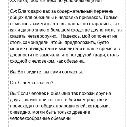
XX века), ибо XX века по условиям еще нет.
Он
: Благодарю вас за содержательный перечень
общих для обезьяны и человека признаков. Только
осмелюсь заметить, что вы напрасно старались, так
как я давно знаю о большом сходстве двуногих и, так
сказать, четвероруких... Надеюсь, мой оппонент не
столь самонадеян, чтобы предположить, будто
многие наблюдатели и мыслители в наше время и в
древности не замечали, что нет другой твари, столь
сходной с человеком, как обезьяна.
Вы:
Вот видите, вы сами согласны.
Он: С чем согласен?
Вы:
Если человек и обезьяна так похожи друг на
друга, значит они состоят в близком родстве и
происходят от общих прародителей, которыми,
очевидно, могли быть только древние
человекообразные обезьяны.