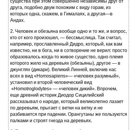
существа при этом совершенно независимы друг от
друга, подобно двум похожим с виду горам, из
которых одна, скажем, в Гималаях, а другая—в
Андах.
2. Человек и обезьяна вообще одно и то же, и вопрос,
кто от кого произошел, — бессмыслица. Так считал,
например, прославленный Дидро, который, как вам
известно, ни в бога, ни в сотворение не верил: просто
образовалось когда-то живое существо, одно племя
которого жило на деревьях (обезьяны), другое — в
джунглях (дикари). Великий Линней, включив нас
всех в вид «Homosapiens»— «человек разумный»,
установил и второй человеческий вид
«Homotroglodytes» — «человек дикий». Впрочем,
еще древний историк Диодор Сицилийский
рассказывал о народе, который великолепно лазает
по деревьям, прыгает с ветки на ветку и не
разбивается при падении. Орангутаны же пользуются
палками и строят гнезда на деревьях.