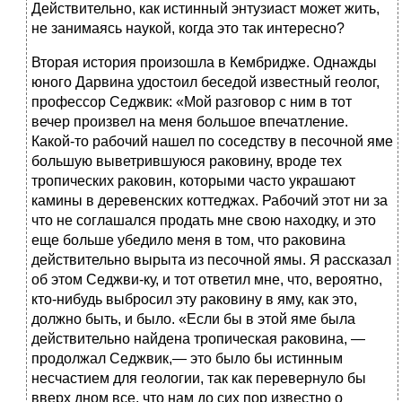
Действительно, как истинный энтузиаст может жить,
не занимаясь наукой, когда это так интересно?
Вторая история произошла в Кембридже. Однажды
юного Дарвина удостоил беседой известный геолог,
профессор Седжвик: «Мой разговор с ним в тот
вечер произвел на меня большое впечатление.
Какой-то рабочий нашел по соседству в песочной яме
большую выветрившуюся раковину, вроде тех
тропических раковин, которыми часто украшают
камины в деревенских коттеджах. Рабочий этот ни за
что не соглашался продать мне свою находку, и это
еще больше убедило меня в том, что раковина
действительно вырыта из песочной ямы. Я рассказал
об этом Седжви-ку, и тот ответил мне, что, вероятно,
кто-нибудь выбросил эту раковину в яму, как это,
должно быть, и было. «Если бы в этой яме была
действительно найдена тропическая раковина, —
продолжал Седжвик,— это было бы истинным
несчастием для геологии, так как перевернуло бы
вверх дном все, что нам до сих пор известно о