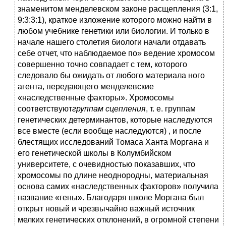
знаменитом менделевском законе расщепления (3:1,
9:3:3:1), краткое изложение которого можно найти в
любом учебнике генетики или биологии. И только в
начале нашего столетия биологи начали отдавать
себе отчет, что наблюдаемое по» ведение хромосом
совершенно точно совпадает с тем, которого
следовало бы ожидать от любого материала ного
агента, передающего менделевские
«наследственные факторы». Хромосомы
соответствуют
группам сцепления
, т. е. группам
генетических детерминантов, которые наследуются
все вместе (если вообще наследуются) , и после
блестящих исследований Томаса Ханта Моргана и
его генетической школы в Колумбийском
университете, с очевидностью показавших, что
хромосомы по длине неоднородны, материальная
основа самих «наследственных факторов» получила
название «гены». Благодаря школе Моргана был
открыт новый и чрезвычайно важный источник
мелких генетических отклонений, в огромной степени