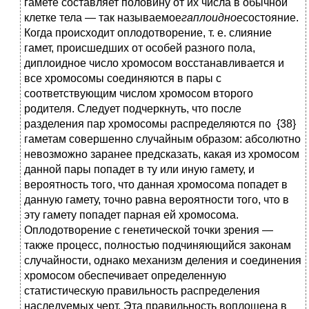
гамете составляет половину от их числа в обычной
клетке тела — так называемое
гаплоидное
состояние.
Когда происходит оплодотворение, т. е. слияние
гамет, происшедших от особей разного пола,
диплоидное число хромосом восстанавливается и
все хромосомы соединяются в пары с
соответствующим числом хромосом второго
родителя. Следует подчеркнуть, что после
разделения пар хромосомы распределяются по {38}
гаметам совершенно случайным образом: абсолютно
невозможно заранее предсказать, какая из хромосом
данной пары попадет в ту или иную гамету, и
вероятность того, что данная хромосома попадет в
данную гамету, точно равна вероятности того, что в
эту гамету попадет парная ей хромосома.
Оплодотворение с генетической точки зрения —
также процесс, полностью подчиняющийся законам
случайности, однако механизм деления и соединения
хромосом обеспечивает определенную
статистическую правильность распределения
наследуемых черт. Эта правильность воплощена в