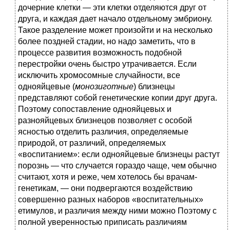
дочерние клетки — эти клетки отделяются друг от
друга, и каждая дает начало отдельному эмбриону.
Такое разделение может произойти и на несколько
более поздней стадии, но надо заметить, что в
процессе развития возможность подобной
перестройки очень быстро утрачивается. Если
исключить хромосомные случайности, все
однояйцевые (
монозиготные
) близнецы
представляют собой генетические копии друг друга.
Поэтому сопоставление однояйцевых и
разнояйцевых близнецов позволяет с особой
ясностью отделить различия, определяемые
природой, от различий, определяемых
«воспитанием»: если однояйцевые близнецы растут
порознь — что случается гораздо чаще, чем обычно
считают, хотя и реже, чем хотелось бы врачам-
генетикам, — они подвергаются воздействию
совершенно разных наборов «воспитательных»
етимулов, и различия между ними можно Поэтому с
полной уверенностью приписать различиям