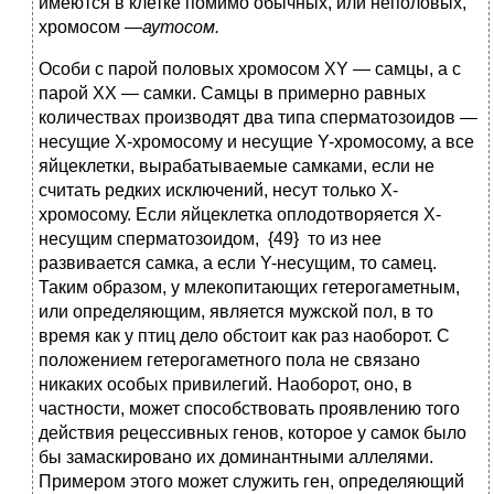
имеются в клетке помимо обычных, или неполовых,
хромосом —
аутосом.
Особи с парой половых хромосом XY — самцы, а с
парой XX — самки. Самцы в примерно равных
количествах производят два типа сперматозоидов —
несущие Х-хромосому и несущие Y-хромосому, а все
яйцеклетки, вырабатываемые самками, если не
считать редких исключений, несут только Х-
хромосому. Если яйцеклетка оплодотворяется Х-
несущим сперматозоидом, {49} то из нее
развивается самка, а если Y-несущим, то самец.
Таким образом, у млекопитающих гетерогаметным,
или определяющим, является мужской пол, в то
время как у птиц дело обстоит как раз наоборот. С
положением гетерогаметного пола не связано
никаких особых привилегий. Наоборот, оно, в
частности, может способствовать проявлению того
действия рецессивных генов, которое у самок было
бы замаскировано их доминантными аллелями.
Примером этого может служить ген, определяющий