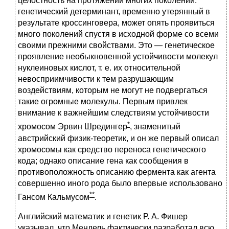
целостность на протяжении многих поколений:
генетический детерминант, временно утерянный в
результате кроссинговера, может опять проявиться
много поколений спустя в исходной форме со всеми
своими прежними свойствами. Это — генетическое
проявление необыкновенной устойчивости молекул
нуклеиновых кислот, т. е. их относительной
невосприимчивости к тем разрушающим
воздействиям, которым не могут не подвергаться
такие огромные молекулы. Первым привлек
внимание к важнейшим следствиям устойчивости
*
хромосом Эрвин Шредингер
, знаменитый
австрийский физик-теоретик, и он же первый описал
хромосомы как средство переноса генетического
кода; однако описание гена как сообщения в
противоположность описанию фермента как агента
совершенно иного рода было впервые использовано
**
Гансом Кальмусом
.
Английский математик и генетик Р. А. Фишер
указывал, что Мендель фактически разработал всю