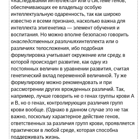
«наследовании интеллекта» или о системе генов,
обеспечивающих ее владельцу особую
интеллектуальную одаренность, так как широко
известно и всеми признано, насколько важна для
интеллекта эпигенетика — элемент обучения и
воспитания. Но можно вполне безопасно говорить
о
наследственных различиях
интеллекта или о
различиях телосложения, ибо подобная
формулировка учитывает окружение или среду, в
которой происходит развитие, как одну из
постоянных величин в уравнении развития, считая
генетический вклад переменной величиной. Ту же
формулировку можно рекомендовать и при
рассмотрении других врожденных различий. Так,
например, лучше говорить не о генах группы крови А
и В, но о генах, контролирующих различия групп
крови вообще. (Однако в данном случае это не так
важно, поскольку характерное действие генов,
ответственных за различия групп крови, проявляется
практически в любой среде, которая способна
поддерживать жизнь.