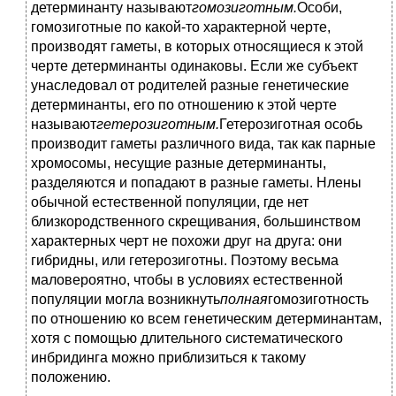
детерминанту называют
гомозиготным.
Особи,
гомозиготные по какой-то характерной черте,
производят гаметы, в которых относящиеся к этой
черте детерминанты одинаковы. Если же субъект
унаследовал от родителей разные генетические
детерминанты, его по отношению к этой черте
называют
гетерозиготным.
Гетерозиготная особь
производит гаметы различного вида, так как парные
хромосомы, несущие разные детерминанты,
разделяются и попадают в разные гаметы. Нлены
обычной естественной популяции, где нет
близкородственного скрещивания, большинством
характерных черт не похожи друг на друга: они
гибридны, или гетерозиготны. Поэтому весьма
маловероятно, чтобы в условиях естественной
популяции могла возникнуть
полная
гомозиготность
по отношению ко всем генетическим детерминантам,
хотя с помощью длительного систематического
инбридинга можно приблизиться к такому
положению.