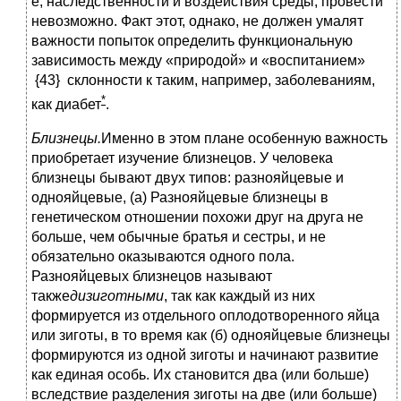
е, наследственности и воздействия среды, провести
невозможно. Факт этот, однако, не должен умалят
важности попыток определить функциональную
зависимость между «природой» и «воспитанием»
{43} склонности к таким, например, заболеваниям,
*
как диабет
.
Близнецы.
Именно в этом плане особенную важность
приобретает изучение близнецов. У человека
близнецы бывают двух типов: разнояйцевые и
однояйцевые, (а) Разнояйцевые близнецы в
генетическом отношении похожи друг на друга не
больше, чем обычные братья и сестры, и не
обязательно оказываются одного пола.
Разнояйцевых близнецов называют
также
дизиготными
, так как каждый из них
формируется из отдельного оплодотворенного яйца
или зиготы, в то время как (б) однояйцевые близнецы
формируются из одной зиготы и начинают развитие
как единая особь. Их становится два (или больше)
вследствие разделения зиготы на две (или больше)