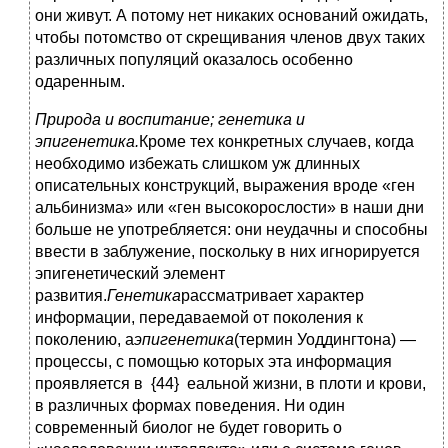
они живут. А потому нет никаких оснований ожидать,
чтобы потомство от скрещивания членов двух таких
различных популяций оказалось особенно
одаренным.
Природа и воспитание; генетика и
эпигенетика.
Кроме тех конкретных случаев, когда
необходимо избежать слишком уж длинных
описательных конструкций, выражения вроде «ген
альбинизма» или «ген высокорослости» в наши дни
больше не употребляется: они неудачны и способны
ввести в заблужение, поскольку в них игнорируется
эпигенетический элемент
развития.
Генетика
рассматривает характер
информации, передаваемой от поколения к
поколению, а
эпигенетика
(термин Уоддингтона) —
процессы, с помощью которых эта информация
проявляется в {44} еальной жизни, в плоти и крови,
в различных формах поведения. Ни один
современный биолог не будет говорить о