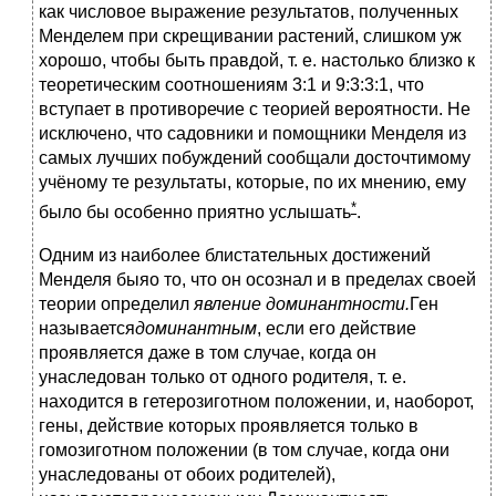
как числовое выражение результатов, полученных
Менделем при скрещивании растений, слишком уж
хорошо, чтобы быть правдой, т. е. настолько близко к
теоретическим соотношениям 3:1 и 9:3:3:1, что
вступает в противоречие с теорией вероятности. Не
исключено, что садовники и помощники Менделя из
самых лучших побуждений сообщали досточтимому
учёному те результаты, которые, по их мнению, ему
*
было бы особенно приятно услышать
.
Одним из наиболее блистательных достижений
Менделя быяо то, что он осознал и в пределах своей
теории определил
явление доминантности.
Ген
называется
доминантным
, если его действие
проявляется даже в том случае, когда он
унаследован только от одного родителя, т. е.
находится в гетерозиготном положении, и, наоборот,
гены, действие которых проявляется только в
гомозиготном положении (в том случае, когда они
унаследованы от обоих родителей),