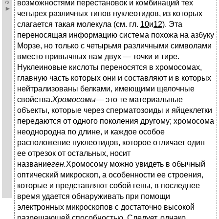
возможностями перестановок и комбинаций тех
четырех различных типов нуклеотидов, из которых
слагается такая молекула (см. гл.
10
и
12
). Эта
переносящая информацию система похожа на азбуку
Морзе, но только с четырьмя различными символами
вместо привычных нам двух — точки и тире.
Нуклеиновые кислоты переносятся в хромосомах,
главную часть которых они и составляют и в которых
нейтрализованы белками, имеющими щелочные
свойства.
Хромосомы
— это те материальные
объекты, которые через сперматозоиды и яйцеклетки
передаются от одного поколения другому; хромосома
неоднородна по длине, и каждое особое
расположение нуклеотидов, которое отличает один
ее отрезок от остальных, носит
название
ген.
Хромосому можно увидеть в обычный
оптический микроскоп, а особенности ее строения,
которые и представляют собой гены, в последнее
время удается обнаруживать при помощи
электронных микроскопов с достаточно высокой
разрешающей способностью. Следует, однако,