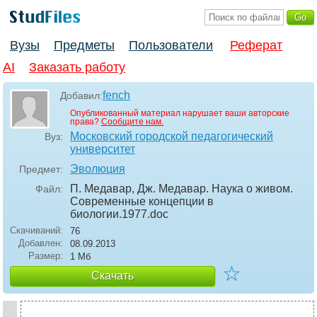
Вузы
Предметы
Пользователи
Реферат
AI
Заказать работу
fench
Добавил:
Опубликованный материал нарушает ваши авторские
права?
Сообщите нам.
Московский городской педагогический
Вуз:
университет
Эволюция
Предмет:
П. Медавар, Дж. Медавар. Наука о живом.
Файл:
Современные концепции в
биологии.1977
.doc
Скачиваний:
76
Добавлен:
08.09.2013
Размер:
1 Мб
☆
Скачать