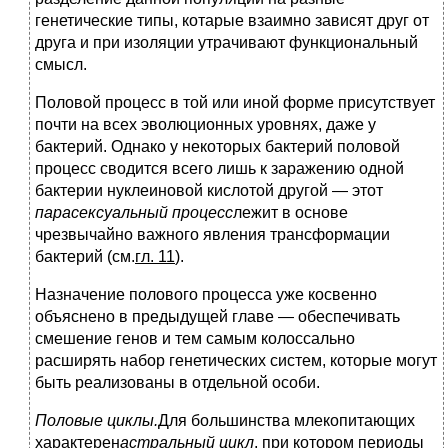
генетические типы, котарые взаимно зависят друг от
друга и при изоляции утрачивают функциональный
смысл.
Половой процесс в той или иной форме присутствует
почти на всех эволюционных уровнях, даже у
бактерий. Однако у некоторых бактерий половой
процесс сводится всего лишь к заражению одной
бактерии нуклеиновой кислотой другой — этот
парасексуальный процесс
лежит в основе
чрезвычайно важного явления трансформации
бактерий (см.
гл. 11
).
Назначение полового процесса уже косвенно
объяснено в предыдущей главе — обеспечивать
смешение генов и тем самым колоссально
расширять набор генетических систем, которые могут
быть реализованы в отдельной особи.
Половые циклы.
Для большинства млекопитающих
характерен
астральный цикл
, при котором периоды