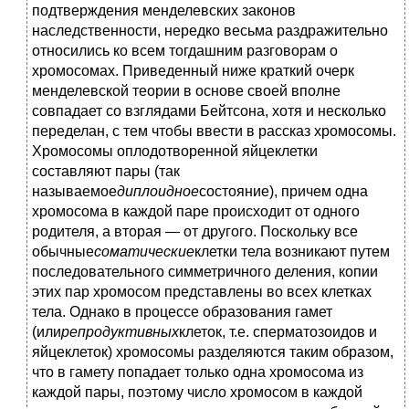
подтверждения менделевских законов
наследственности, нередко весьма раздражительно
относились ко всем тогдашним разговорам о
хромосомах. Приведенный ниже краткий очерк
менделевской теории в основе своей вполне
совпадает со взглядами Бейтсона, хотя и несколько
переделан, с тем чтобы ввести в рассказ хромосомы.
Хромосомы оплодотворенной яйцеклетки
составляют пары (так
называемое
диплоидное
состояние), причем одна
хромосома в каждой паре происходит от одного
родителя, а вторая — от другого. Поскольку все
обычные
соматические
клетки тела возникают путем
последовательного симметричного деления, копии
этих пар хромосом представлены во всех клетках
тела. Однако в процессе образования гамет
(или
репродуктивных
клеток, т.е. сперматозоидов и
яйцеклеток) хромосомы разделяются таким образом,
что в гамету попадает только одна хромосома из
каждой пары, поэтому число хромосом в каждой