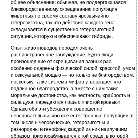
общее объяснение: обычная, не подвергающаяся
близкородственному скрещиванию популяция
животных по своему составу чрезвычайно
гетерозиготна, так что действие каждого гена
складывается в существенно гетерозиготной
ситуации, которую и обеспечивают гибриды.
Опыт животноводов породил очень
распространенное заблуждение, будто люди,
произошедшие от скрещивания разных рас,
особенно одарены физической силой, красотой, умом
и сексуальной мощью — но только не благородством,
поскольку та же система мифов утверждает, что
подлинное благородство, а вместе с ним такие
моральные достоинства, как честность, храбрость и
сила духа, передаются лишь с «чистой кровью».
Однако оба эти убеждения совершенно
неосновательны, ибо все естественные популяции, в
том числе и человеческие, гетерозиготны и
разнородны и генофонд каждой из них наилучшим
образом приспосабливается к той среде, в которой