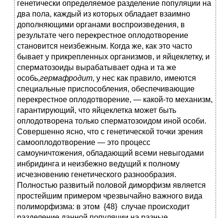
генетически определяемое разделение популяции на
два пола, каждый из которых обладает взаимно
дополняющими органами воспроизведения, в
результате чего перекрестное оплодотворение
становится неизбежным. Когда же, как это часто
бывает у прикрепленных организмов, и яйцеклетку, и
сперматозоиды вырабатывает одна и та же
особь,
гермафродит
, у нес как правило, имеются
специальные приспособления, обеспечивающие
перекрестное оплодотворение, — какой-то механизм,
гарантирующий, что яйцеклетка может быть
оплодотворена только сперматозоидом иной особи.
Совершенно ясно, что с генетической точки зрения
самооплодотворение — это процесс
самоуничтожения, обладающий всеми невыгодами
инбридинга и неизбежно ведущий к полному
исчезновению генетического разнообразия.
Полностью развитый половой диморфизм является
простейшим примером чрезвычайно важного вида
полиморфизма: в этом {48} случае происходит
разделение данной популяции на разные