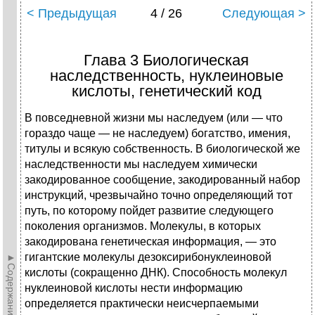
< Предыдущая
4 / 26
Следующая >
Глава 3 Биологическая
наследственность, нуклеиновые
кислоты, генетический код
В повседневной жизни мы наследуем (или — что
гораздо чаще — не наследуем) богатство, имения,
титулы и всякую собственность. В биологической же
наследственности мы наследуем химически
закодированное сообщение, закодированный набор
инструкций, чрезвычайно точно определяющий тот
путь, по которому пойдет развитие следующего
поколения организмов. Молекулы, в которых
закодирована генетическая информация, — это
гигантские молекулы дезоксирибонуклеиновой
►Содержание►
кислоты (сокращенно ДНК). Способность молекул
нуклеиновой кислоты нести информацию
определяется практически неисчерпаемыми