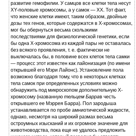
развитие гемофилии. У самцов все клетки тела несут
XY-половые хромосомы, а у самок — XX. Тот факт,
что женские клетки имеют, таким образом, двойные
дозы тех генов, которые содержатся в Х-хромосомах,
мог бы обернуться весьма скользкими
последствиями для физиологической генетики, если
бы одна Х-хромосома из каждой пары не оставалась
без всякого проявления, т. е. фактически не
выключалась бы, в половине всех клеток тела самки
— процесс этот известен как лайонизация (по имени
открывшей его Мэри Лайонс). Установление пола
возможно благодаря тому, что в некоторых клетках
тела самок при определенных условиях можно
обнаружить под микроскопом дополнительную Х-
хромосому (названную
тельцем Барра
в честь
открывшего ее Мэррея Барра). Пол зародыша
устанавливается по пробе амниотической жидкости,
однако, несмотря на широкий размах весьма
остроумных изысканий и их огромное значение для
животноводства, пока еще не удалось предложить