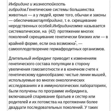
Инбридинг и жизнестойкость
гибридов.
Генетические системы большинства
животных — а у людей, кроме того, обычаи и законы
— обеспечивают
аутбридинг
, т. е. скрещивание
неродственных особей.
Инбридингом
же называется
систематическое, на {42} протяжении многих
поколений скрещивание генетически близких или — в
*
крайней форме, если она возможна
, —
самооплодотворение гермафродитных организмов.
Длительный инбридинг приводит к изменениям
генетического состава популяции в сторону
увеличения гомозиготности и в конечном счете к
генетическому единообразию: чистые линии мышей,
используемые во многих онкологических
исследованиях и в иммунологических лабораториях,
были получены по программе инбридинга,
включавшей спаривание братьев и сестер или
родителей и их потомства на протяжении более
двадцати последовательных поколений. У таких