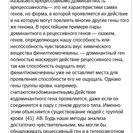
называются
рецессивными.
Доминантность
и
рецессивность
— это не характеристики самих
генов, но форма, в которой проявляется их действие
и на которую могут повлиять многие другие гены того
же генома. В простейшем примере пары
доминантного и рецессивного генов — скажем,
генов, определяющих нашу способность или
неспособность чувствовать вкус химического
вещества фенилтиомочевины, — доминантный ген
полностью маскирует действие рецессивного гена,
так как способность ощущать вкус
фенилтиомочевины уже не оставляет места для
проявления способности его не ощущать. Однако
гены группы крови, например,
считаются
кодоминантными.
Действие
кодоминантного гена проявляется, даже если он
соединяется в пару с геном другого типа. Именно
этим объясняется существование людей с группой
крови {41} АВ. Будь наши методы анализа
достаточно чувствительными, мы могли бы
обнаруживать рецессивный ген и в гетерозиготном