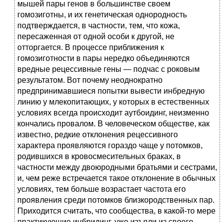
мышей пары генов в большинстве своем
гомозиготны, и их генетическая однородность
подтверждается, в частности, тем, что кожа,
пересаженная от одной особи к другой, не
отторгается. В процессе приближения к
гомозиготности в пары нередко объединяются
вредные рецессивные гены — подчас с роковым
результатом. Вот почему неоднократно
предпринимавшиеся попытки вывести инбредную
линию у млекопитающих, у которых в естественных
условиях всегда происходит аутбоидинг, неизменно
кончались провалом. В человеческом обществе, как
известно, редкие отклонения рецессивного
характера проявляются гораздо чаще у потомков,
родившихся в кровосмесительных браках, в
частности между двоюродными братьями и сестрами,
и, чем реже встречается такое отклонение в обычных
условиях, тем больше возрастает частота его
проявления среди потомков близкородственных пар.
Приходится считать, что сообщества, в какой-то мере
практикующие инбридинг, уже изъяли из своего