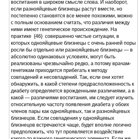
воспитания в широком смысле слова. И наоборот,
если разнояйцевые близнецы растут вместе, но
постепенно становятся все менее похожими, можно
с полным основанием считать, что различия между
ними имеют генетическое происхождение. На
практике {46} совершенно чистые ситуации, в
которых однояйцевые близнецы с очень ранней поры
росли бы отдельно или разнояйцевые близнецы — в
абсолютно одинаковых условиях, могут быть
реализованы чрезвычайно редко, а потому врачам-
генетикам приходится прибегать к методу
совпадений и несовпадений. Так, если они хотят
обнаружить, в какой степени предрасположенность к
диабету определяется врожденными различиями, а в
какой — различиями воспитания, им следует изучить
относительную частоту появления диабета у обоих
членов пары как однояйцевых, так и разнояйцевых
близнецов. Если совпадения у однояйцевых
близнецов встречаются чаще, будет вполне логично
предположить, что тут проявляется воздействие
какого-то важного генетического элемента. Если же,