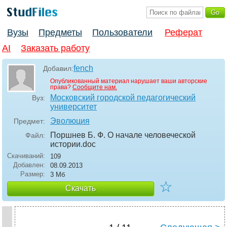
Вузы
Предметы
Пользователи
Реферат
AI
Заказать работу
fench
Добавил:
Опубликованный материал нарушает ваши авторские
права?
Сообщите нам.
Московский городской педагогический
Вуз:
университет
Эволюция
Предмет:
Поршнев Б. Ф. О начале человеческой
Файл:
истории
.doc
Скачиваний:
109
Добавлен:
08.09.2013
Размер:
3 Мб
☆
Скачать