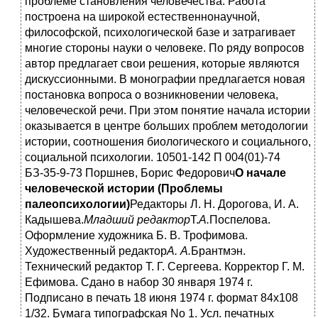
проблеме становления человечества. Работа
построена на широкой естественнонаучной,
философской, психологической базе и затрагивает
многие стороны науки о человеке. По ряду вопросов
автор предлагает свои решения, которые являются
дискуссионными. В монографии предлагается новая
постановка вопроса о возникновении человека,
человеческой речи. При этом понятие начала истории
оказывается в центре больших проблем методологии
истории, соотношения биологического и социального,
социальной психологии. 10501-142 П 004(01)-74
БЗ-35-9-73 Поршнев, Борис Федорович
О начале
человеческой истории (Проблемы
палеопсихологии)
Редакторы Л. Н. Дорогова, И. А.
Кадышева.
Младший редактор
Т.
А.
Поспелова.
Оформление художника Б. В. Трофимова.
Художественный редактор
А. А.
Брантмэн.
Технический редактор Т. Г. Сергеева. Корректор Г. М.
Ефимова. Сдано в набор 30 января 1974 г.
Подписано в печать 18 июня 1974 г. формат 84х108
1/32. Бумага типографская No 1. Усл. печатных