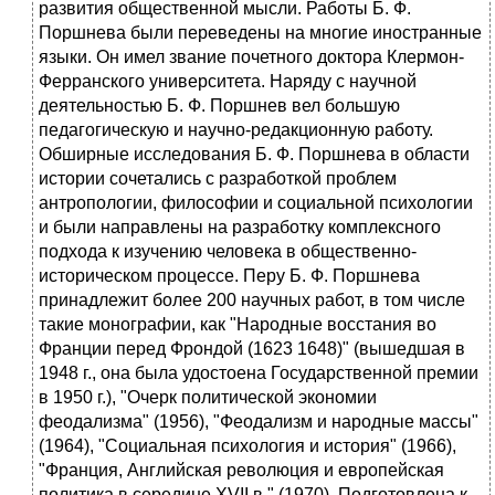
развития общественной мысли. Работы Б. Ф.
Поршнева были переведены на многие иностранные
языки. Он имел звание почетного доктора Клермон-
Ферранского университета. Наряду с научной
деятельностью Б. Ф. Поршнев вел большую
педагогическую и научно-редакционную работу.
Обширные исследования Б. Ф. Поршнева в области
истории сочетались с разработкой проблем
антропологии, философии и социальной психологии
и были направлены на разработку комплексного
подхода к изучению человека в общественно-
историческом процессе. Перу Б. Ф. Поршнева
принадлежит более 200 научных работ, в том числе
такие монографии, как "Народные восстания во
Франции перед Фрондой (1623 1648)" (вышедшая в
1948 г., она была удостоена Государственной премии
в 1950 г.), "Очерк политической экономии
феодализма" (1956), "Феодализм и народные массы"
(1964), "Социальная психология и история" (1966),
"Франция, Английская революция и европейская
политика в середине XVII в." (1970). Подготовлена к