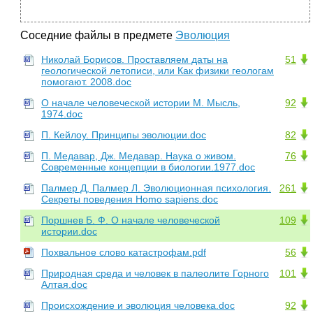
Соседние файлы в предмете
Эволюция
Николай Борисов. Проставляем даты на
51
геологической летописи, или Как физики геологам
помогают. 2008.doc
О начале человеческой истории М. Мысль,
92
1974.doc
П. Кейлоу. Принципы эволюции.doc
82
П. Медавар, Дж. Медавар. Наука о живом.
76
Современные концепции в биологии.1977.doc
Палмер Д, Палмер Л. Эволюционная психология.
261
Секреты поведения Homo sapiens.doc
Поршнев Б. Ф. О начале человеческой
109
истории.doc
Похвальное слово катастрофам.pdf
56
Природная среда и человек в палеолите Горного
101
Алтая.doc
Происхождение и эволюция человека.doc
92