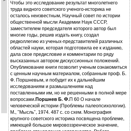
Чтобы это исследование результат многолетнего
труда видного советского ученого-историка не
осталось неизвестным, Научный совет по истории
общественной мысли Академии Наук СССР,
заместителем председателя которого автор был
многие годы, решив издать книгу, создал
редколлегию из ученых-представителей различных
областей науки, которая подготовила ее к изданию,
дала свое предисловие и комментарии по ряду
высказанных автором дискуссионных положений.
Опубликование книги позволит ученым ознакомиться
с ценным научным материалом, собранным проф. Б.
Ф. Поршневым, и побудит их к дальнейшим
исследованиям и размышлениям над
поставленными им, но не решенными в полной мере
вопросами.
Поршнев Б. Ф.
П 60 О начале
человеческой истории (Проблемы палеопсихологии).
М., "Мысль", 1974. 487 с. со схем. Монография
крупного советского историка посвящена проблеме,
имеющей большое мировоззренческое значение,