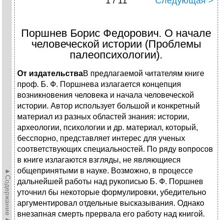
1 / 11
Следующая >
Поршнев Борис Федорович. О начале
человеческой истории (Проблемы
палеопсихологии).
От издательства
В предлагаемой читателям книге
проф. Б. Ф. Поршнева излагается концепция
возникновения человека и начала человеческой
истории. Автор использует большой и конкретный
материал из разных областей знания: истории,
археологии, психологии и др. материал, который,
бесспорно, представляет интерес для ученых
соответствующих специальностей. По ряду вопросов
в книге излагаются взгляды, не являющиеся
общепринятыми в науке. Возможно, в процессе
►Содержание►
дальнейшей работы над рукописью Б. Ф. Поршнев
уточнил бы некоторые формулировки, убедительно
аргументировал отдельные высказывания. Однако
внезапная смерть прервала его работу над книгой.