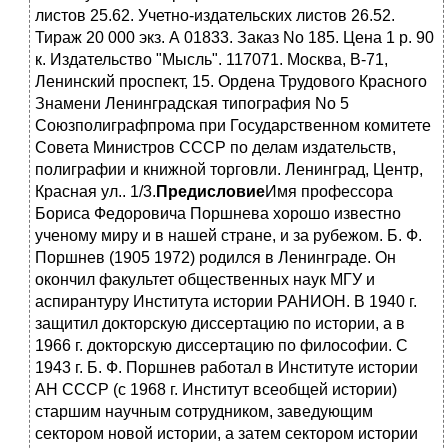
листов 25.62. Учетно-издательских листов 26.52.
Тираж 20 000 экз. А 01833. Заказ No 185. Цена 1 р. 90
к. Издательство "Мысль". 117071. Москва, В-71,
Ленинский проспект, 15. Ордена Трудового Красного
Знамени Ленинградская типография No 5
Coюзполиграфпрома при Государственном комитете
Совета Министров СССР по делам издательств,
полиграфии и книжной торговли. Ленинград, Центр,
Красная ул.. 1/3.
Предисловие
Имя профессора
Бориса Федоровича Поршнева хорошо известно
ученому миру и в нашей стране, и за рубежом. Б. Ф.
Поршнев (1905 1972) родился в Ленинграде. Он
окончил факультет общественных наук МГУ и
аспирантуру Института истории РАНИОН. В 1940 г.
защитил докторскую диссертацию по истории, а в
1966 г. докторскую диссертацию по философии. С
1943 г. Б. Ф. Поршнев работал в Институте истории
АН СССР (с 1968 г. Институт всеобщей истории)
старшим научным сотрудником, заведующим
сектором новой истории, а затем сектором истории