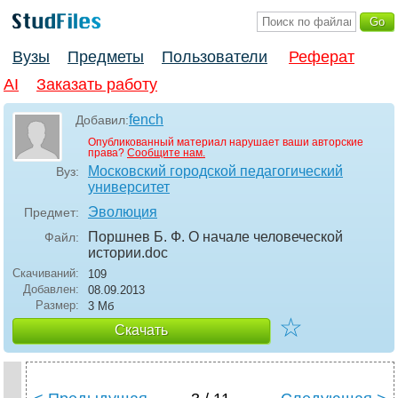
Вузы
Предметы
Пользователи
Реферат
AI
Заказать работу
fench
Добавил:
Опубликованный материал нарушает ваши авторские
права?
Сообщите нам.
Московский городской педагогический
Вуз:
университет
Эволюция
Предмет:
Поршнев Б. Ф. О начале человеческой
Файл:
истории
.doc
Скачиваний:
109
Добавлен:
08.09.2013
Размер:
3 Мб
☆
Скачать