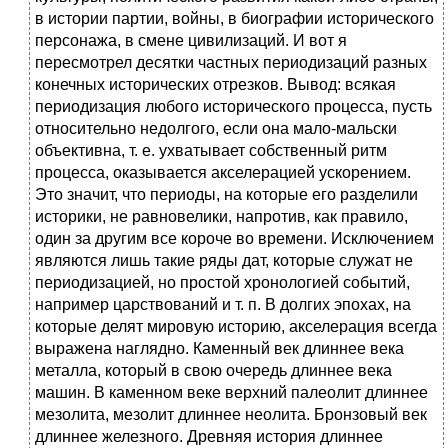
в истории партии, войны, в биографии исторического
персонажа, в смене цивилизаций. И вот я
пересмотрел десятки частных периодизаций разных
конечных исторических отрезков. Вывод: всякая
периодизация любого исторического процесса, пусть
относительно недолгого, если она мало-мальски
объективна, т. е. ухватывает собственный ритм
процесса, оказывается акселерацией ускорением.
Это значит, что периоды, на которые его разделили
историки, не равновелики, напротив, как правило,
один за другим все короче во времени. Исключением
являются лишь такие ряды дат, которые служат не
периодизацией, но простой хронологией событий,
например царствований и т. п. В долгих эпохах, на
которые делят мировую историю, акселерация всегда
выражена наглядно. Каменный век длиннее века
металла, который в свою очередь длиннее века
машин. В каменном веке верхний палеолит длиннее
мезолита, мезолит длиннее неолита. Бронзовый век
длиннее железного. Древняя история длиннее