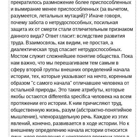
прекратилось размножение более приспособленных
и вымирание менее приспособленных (за вычетом,
разумеется, летальных мутаций)? Иначе говоря,
почему забота о нетрудоспособных, посильная
защита их от смерти стали отличительным признаком
данного вида? Ответ гласит: вследствие развития
труда. Взаимосвязь, как видим, не простая, а
диалектическая труд спасает нетрудоспособных.
Мостом служит сложнейшее понятие общества. Пока
нам важно, что мы перешагиваем тем самым в
сферу второй группы внешних определений начала
истории, тех, которые указывают на нечто, коренным
образом "с самого начала" отличавшее человека от
остальной природы. Это такие атрибуты, которые
якобы остаются differentia specifica человека на всем
протяжении его истории. К ним причисляют труд,
общественную жизнь, разум (абстрактно-понятийное
мышление), членораздельную речь. Каждое из этих
явлений, конечно, развивается в ходе истории. Но к
внешнему определению начала истории относится
лишь идея появления с некоторого времени этого в