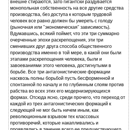
внешне стираются, зато гигантски раздувается
монопольная собственность на все другие средства
производства, без доступа к которым трудовой
человек все равно должен бы умереть с голоду
(рыночная или "экономическая" зависимость).
Вдумавшись, всякий поймет, что эти три суммарно
очерченные эпохи раскрепощения, эти три
сменивших друг друга способа общественного
производства именно в той мере, в какой они были
этапами раскрепощения человека, были и
завоеваниями этого человека, достигнутыми в
борьбе. Все три антагонистические формации
насквозь полны борьбой пусть бесформенной и
спонтанной по началу и по глубинным слоям против
рабства во всех этих его модернизирующихся
формах. Отсюда ясно, среди прочего, что переход от
каждой из трех антагонистических формаций к
следующей не мог быть ничем иным, как
революционным взрывом тех классовых
противоречий, которые накапливались и
проявлялись в течение всего ее предшествующего