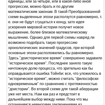
единицы, или за четыре, или в какой-либо иной
прогрессии, можно брать и по другим
математическим законам. В такой Преобразованной
схеме выделенные эпохи расползутся равномерно, т.
е. они не будут сгущаться к концу, зато идея
ускорения мировой истории получит новое
выражение, более близкое математическому
мышлению. Однако для первой схемы навряд ли
возможно подобрать такую прогрессию
хронологических значений градусов, при которой
основные эпохи расположились бы равномерно.
Здесь "доисторическое время" совершенно задавило
"историческое время". Последнее заняло такую
ничтожную долю процесса, что зрительно как бы
оправдывается ошибка Тойнби: все, что уложилось в
"историческое время", можно считать "философски
одновременным" по сравнению с протяженностью
"доистории". Во второй схеме для такой аберрации
уже нет места. Нам как раз и предстоит в
дальнейшем выбор между ними. Пока что мы
ограничимся немногими заключениями из