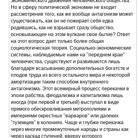
экономического движения человеческого общества.
Но в сферу политической экономии не входит
рассмотрение того, как же вообще антагонизм может
существовать, как он не пожирает себя едва
родившись, как не взрывает сразу общество,
основывающее на этом вулкане свое бытие? Ответ
на этот вопрос дает только более общая
социологическая теория. Социально-экономические
системы, наблюдаемые нами на "переднем крае"
человечества, существуют и развиваются лишь
благодаря всасыванию дополнительных богатств и
плодов труда из всего остального мира и некоторой
амортизации таким способом внутреннего
антагонизма. Этот всемирный процесс перекачки в
эпохи рабства, феодализма и капитализма лишь
иногда (при первой и третьей) выступал в виде
прямого обескровливания метрополиями и
империями окрестных "варваров" или далеких
"туземцев" в колониях. Чаще и глубже перекачка
через многие промежуточные народы и страны как
через каскад ступеней, вверху которого