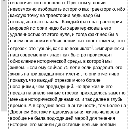
геологического прошлого. При этом условии
невозможно изобразить историю как траекторию, ибо
каждую точку на траектории ведь надо бы
откладывать от начала. Каждый факт на траектории
мировой истории надо бы характеризовать его
удаленностью от этого нуля, и тогда факт нес бы в
своем описании и объяснении, как хвост кометы, этот
1
отрезок, это "узнай, как оно возникло"
. Эмпирически
наш современник знает, как быстро происходит
обновление исторической среды, в которой мы
живем. Если ему сейчас 75 лет и если разделить его
жизнь на три двадцатипятилетия, то они отчетливо
покажут, что каждый отрезок много богаче
новациями, чем предыдущий. Но при жизни его
предка на аналогичные отрезки приходилось заметно
меньше исторической динамики, и так далее в глубь
времен. А в средние века, в античности, тем более на
Древнем Востоке индивидуальная жизнь человека
вообще не была подходящей мерой для течения
истории: его мерили династиями целыми цепями