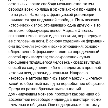
остальных, позже свобода меньшинства, затем
свобода всех, но лишь в христианском принципе, а
не на деле. Наконец, с французской революции
начинается эра подлинной свободы. Пять великих
исторических эпох, отрицающих одна другую и в то
же время образующих целое. Маркс и Энгельс,
сохранив гегелевскую идею развития, перевернули
ее с головы на ноги. В основу содержания формации
они положили экономические отношения: основой
общественной формации является определенный
способ производства; его сокровенной сутью
отношение трудящегося человека к средству труда,
способ их соединения, ибо мы видим их в прошлой
истории всегда разъединенными. Напрасно
некоторые авторы приписывают Марксу и Энгельсу
какой-то обратный взгляд на первобытное общество.
Среди их разнообразных высказываний
доминирующим мотивом проходит как раз идея об
абсолютной несвободе индивида в доисторических
племенах и общинах. Они подчеркивали, что там у