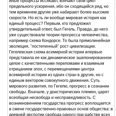
иные процессы иссякают, кончают свой цикл
предельного ускорения, ибо он сходящийся ряд, но
тем временем другие уже набирают более высокие
скорости. Но есть ли вообще мировая история как
единый процесс? Первым, кто предложил
утвердительный ответ, был Гегель. Правда, до него
уже существовали теории прогресса человечества,
например схема Кондорсе. То была прямолинейная
эволюция, "постепенный" рост цивилизации.
Гегелевская схема всемирной истории впервые
представила ее как динамическое эшелонированное
целое с качественными переломами и взаимным
отрицанием эпох, с перемещениями центра
всемирной истории из одних стран в другие, но с
единым вектором совокупного движения. Суть
мирового развития, по Гегелю, прогресс в сознании
свободы. Вначале, у доисторических племен, царят
всеобщая несвобода и несправедливость. С
возникновением государства прогресс воплощается
в смене государственно-правовых основ общества: в
древней деспотии свобода одного при рабстве всех