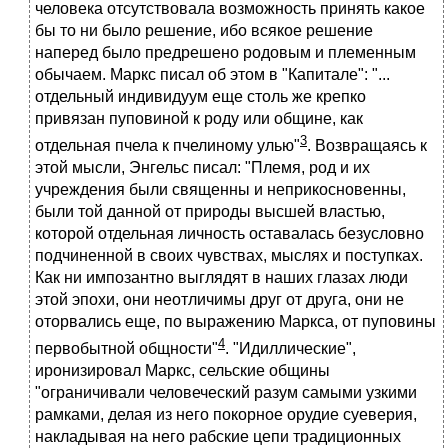
человека отсутствовала возможность принять какое
бы то ни было решение, ибо всякое решение
наперед было предрешено родовым и племенным
обычаем. Маркс писал об этом в "Капитале": "...
отдельный индивидуум еще столь же крепко
привязан пуповиной к роду или общине, как
3
отдельная пчела к пчелиному улью"
. Возвращаясь к
этой мысли, Энгельс писал: "Племя, род и их
учреждения были священны и неприкосновенны,
были той данной от природы высшей властью,
которой отдельная личность оставалась безусловно
подчиненной в своих чувствах, мыслях и поступках.
Как ни импозантно выглядят в наших глазах люди
этой эпохи, они неотличимы друг от друга, они не
оторвались еще, по выражению Маркса, от пуповины
4
первобытной общности"
. "Идиллические",
иронизировал Маркс, сельские общины
"ограничивали человеческий разум самыми узкими
рамками, делая из него покорное орудие суеверия,
накладывая на него рабские цепи традиционных