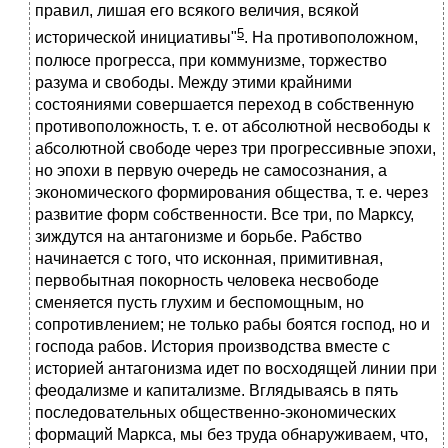
правил, лишая его всякого величия, всякой
5
исторической инициативы"
. На противоположном,
полюсе прогресса, при коммунизме, торжество
разума и свободы. Между этими крайними
состояниями совершается переход в собственную
противоположность, т. е. от абсолютной несвободы к
абсолютной свободе через три прогрессивные эпохи,
но эпохи в первую очередь не самосознания, а
экономического формирования общества, т. е. через
развитие форм собственности. Все три, по Марксу,
зиждутся на антагонизме и борьбе. Рабство
начинается с того, что исконная, примитивная,
первобытная покорность человека несвободе
сменяется пусть глухим и беспомощным, но
сопротивлением; не только рабы боятся господ, но и
господа рабов. История производства вместе с
историей антагонизма идет по восходящей линии при
феодализме и капитализме. Вглядываясь в пять
последовательных общественно-экономических
формаций Маркса, мы без труда обнаруживаем, что,