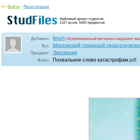
Войти
/
Регистрация
Файловый архив студентов.
1327 вузов, 5483 предметов.
fench
Добавил:
Опубликованный материал нарушает ва
Московский городской педагогически
Вуз:
Эволюция
Предмет:
Похвальное слово катастрофам
.pdf
Файл: