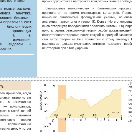
рию постепенно
происходит «тонкая настройка» конкретных живых сообще
ли новые разделы
Взаимосвязь геологических и биотических процес
проявляется во время планетарных катастроф. Перв
логия, генетика,
внимание знаменитый французский ученый, основат
ология, биохимия.
анатомии, палеонтолог и геолог Ж. Кювье. Но его концеп
м образом за счет
была отвергнута победившими эволюционистами. Одновре
биологических
пристал ярлык реакционной теории, якобы доказывающей
 происходит
божественного творения после каждой очередной катастр
, т. е.
сам автор теории не был причастен к этому выводу). 
ые изменения
располагает доказательствами, которые позволяют реаб
 на видовом и
не отвергая при этом Дарвина.
ровнях.
Д
Ь...
би
те
ало примеров, когда
(Б
знания отвергнутые
ма
ись, а изначально
с
ие — примирялись.
уг
даже в такой точной
ки
изика: вспомним
(п
волновую теории
др
, первоначально
местимыми. А потом