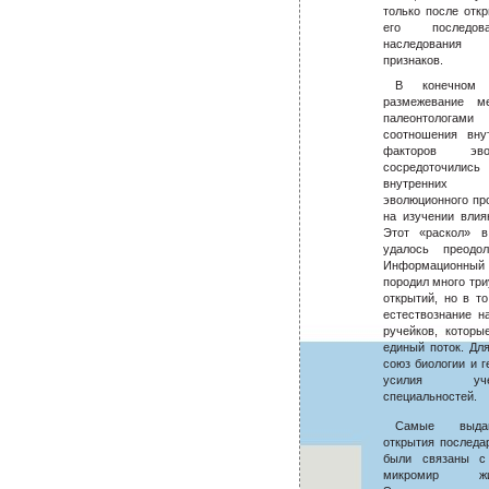
только после отк
его последов
наследования
признаков.
В конечном 
размежевание м
палеонтолога
соотношения вну
факторов эв
сосредоточил
внутренни
эволюционного пр
на изучении влия
Этот «раскол» 
удалось преодо
Информационный 
породил много тр
открытий, но в т
естествознание н
ручейков, которы
единый поток. Дл
союз биологии и г
усилия уч
специальностей.
Самые выда
открытия последа
были связаны с
микромир ж