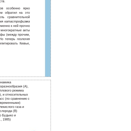
ств.
сов особенно ярко
ым обратил на это
ель сравнительной
ция
катастрофизма
менно к ней прочно
 многократные акты
офы (между прочим,
Но теперь геология
илитировать Кювье,
инамика
оразнообразия (А),
плового режима
), и относительных
сс (по сравнению с
овременными)
лекислого газа и
слорода (В)
о Будыко и
., 1985)