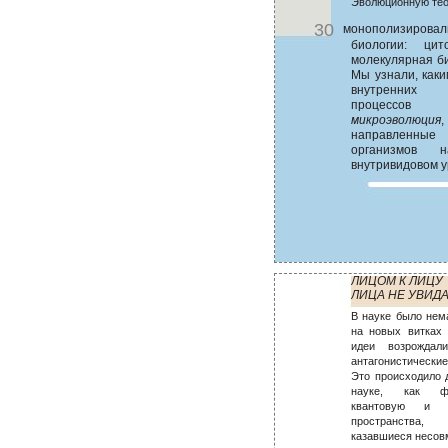
Эволюционную тео
30
монополизирова
биологии: цито
молекулярная би
Мы узнали, каки
внутренних 
процессов
микроэволюция
направленн
организмов
внутривидовом у
ЛИЦОМ К ЛИЦУ
ЛИЦА НЕ УВИДАТ
В науке было нем
на новых витках 
идеи возрождал
антагонистическ
Это происходило 
науке, как ф
квантовую и 
пространства
казавшиеся несов