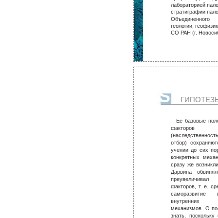
лабораторией пале
стратиграфии пал
Объединенног
геологии, геофизи
СО РАН (г. Новоси
S
ГИПОТЕЗЫ
Ее базовые пол
факторов ви
(наследственнос
отбор) сохраняю
учении до сих по
конкретных меха
сразу же возникли
Дарвина обвиня
преувеличива
факторов, т. е. с
саморазвитие
внутренних 
механизмов. О по
знать, поскольку