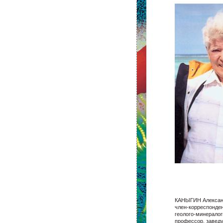
КАНЫГИН Алексан
член-корреспонден
геолого-минералог
профессор, завед