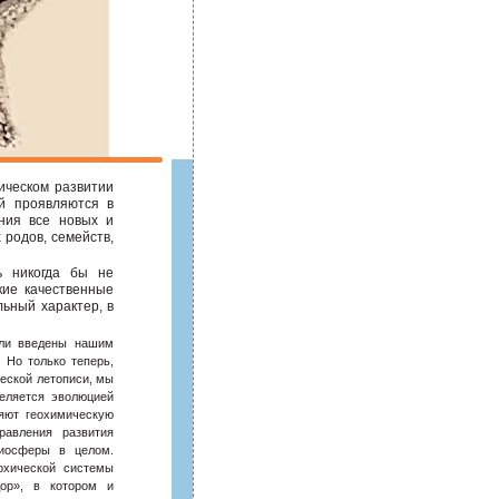
ическом развитии
ий проявляются в
ения все новых и
 родов, семейств,
ь никогда бы не
кие качественные
ьный характер, в
ли введены нашим
 Но только теперь,
ческой летописи, мы
еляется эволюцией
ляют геохимическую
равления развития
иосферы в целом.
рхической системы
дор», в котором и