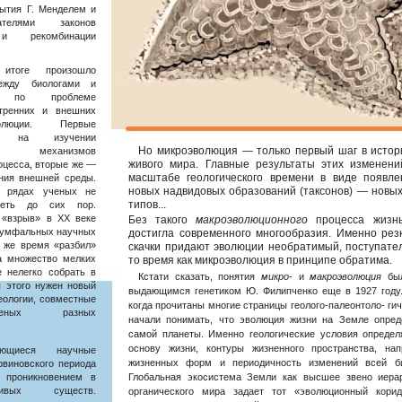
рытия Г. Менделем и
ателями законов
 и рекомбинации
итоге произошло
ежду биологами и
ми по проблеме
тренних и внешних
олюции. Первые
ись на изучении
Но микроэволюция — только первый шаг в истор
х механизмов
живого мира. Главные результаты этих изменен
оцесса, вторые же —
масштабе геологического времени в виде появл
ния внешней среды.
новых надвидовых образований (таксонов) — новых
в рядах ученых не
типов...
леть до сих пор.
«взрыв» в XX веке
Без такого
макроэволюционного
процесса жизн
иумфальных научных
достигла современного многообразия. Именно рез
о же время «разбил»
скачки придают эволюции необратимый, поступател
а множество мелких
то время как микроэволюция в принципе обратима.
е нелегко собрать в
Кстати сказать, понятия
микро
- и
макроэволюция
бы
я этого нужен новый
выдающимся генетиком Ю. Филипченко еще в 1927 году.
еологии, совместные
когда прочитаны многие страницы геолого-палеонтоло- ги
еных разных
начали понимать, что эволюция жизни на Земле опред
самой планеты. Именно геологические условия опреде
основу жизни, контуры жизненного пространства, нап
ющиеся научные
жизненных форм и периодичность изменений всей б
рвиновского периода
 проникновением в
Глобальная экосистема Земли как высшее звено иера
ивых существ.
органического мира задает тот «эволюционный кори