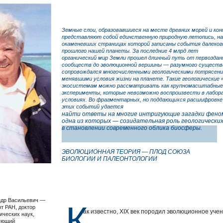
Земные слои, образовавшиеся на месте древних морей и ко
представляют собой единственную природную летопись, на
окаменевших страницах которой записаны события далекого
прошлого нашей планеты. За последние 4 млрд лет
органический мир Земли прошел длинный путь от первозда
сообществ до эволюционной вершины — разумного существ
сопровождался многочисленными геологическими потрясени
менявшими условия жизни на планете. Такие геологические 
экосистемам можно рассматривать как крупномасштабные
эксперименты, которые невозможно воспроизвести в лабо
условиях. Во фрагментарных, но поддающихся расшифровк
этих событий удается
найти ответы на многие интригующие загадки феном
одна из которых — созидательная роль геологическ
в становлении современного облика биосферы.
ЭВОЛЮЦИОННАЯ ТЕОРИЯ — ПЛОД СОЮЗА
БИОЛОГИИ И ПАЛЕОНТОЛОГИИ
др Васильевич —
К
т РАН, доктор
ак известно, XIX век породил эволюционное учен
ических наук,
ующий