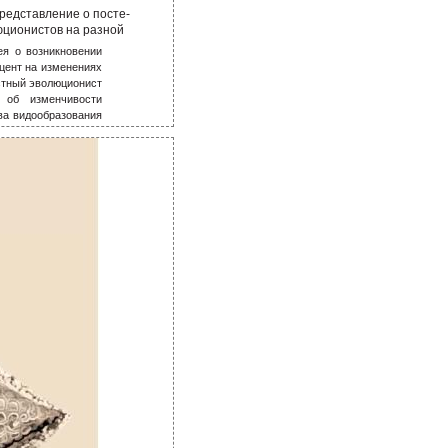
редставление о посте-
юционистов на разной
ея о возникновении
кцент на изменениях
стный эволюционист
об изменчивости
ва видообразования
я своего времени,
едоносное шествие.