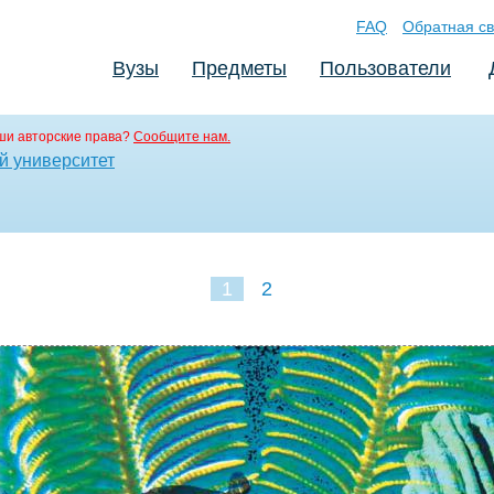
FAQ
Обратная св
Вузы
Предметы
Пользователи
ши авторские права?
Сообщите нам.
й университет
1
2