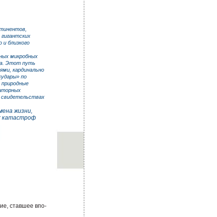
нтинентов,
 гигантских
 и близкого
нных микробных
а. Этот путь
ями, кардинально
«удары» по
 природные
раторных
е свидетельствах
ена жизни,
их катастроф
ие, ставшее впо-