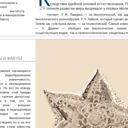
онтологии и
следствии идейной основой естествознания. П
еозоя
29
пенном развитии мира вызревало у первых эвол
о института
«почве». У Ж. Ламарка — на биологической, как ид
ки и минералогии
бирск)
биологического разнообразия. У Ч. Лайеля, который сделал а
Земли как субстрата жизни, — на геологической. Самый изве
— Ч. Дарвин — обобщил как биологические знания 
существующих видов, так и палеонтологические свидетельст
в геологическом прошлом. Именно такой, передовой дл
«междисциплинарный» подход обеспечил теории Дарвина поб
 И ФАКТЫ
ожения, касающиеся
дообразования
ть, изменчивость,
тся в эволюционном
р. Но вот по поводу
низмов этой триады
 горячие дискуссии.
ли в том, что он
л роль внешних
реды, и недооценивал
 видов за счет
биологических
следних он и не мог
 они стали известны