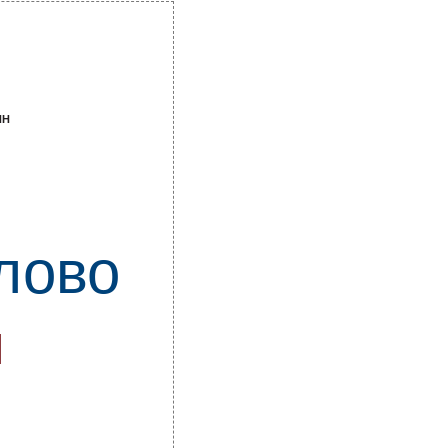
ИН
лово
М