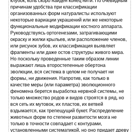
клубок, коль скоро найден конец нити. По очевидным
причинам удобства при классификации
организованных форм натуралисты используют
некоторые вариации украшений или же некоторые
функциональные модификации костного аппарата.
Руководствуясь ортогенезами, затрагивающими
окраску и жилки крыльев, или расположение членов,
или рисунок зубов, их классификация выявляет
фрагменты или даже остов структуры живого мира.
Но поскольку проведенные таким образом линии
выражают лишь второстепенные обертона
эволюции, вся система в целом не получает ни
формы, ни движения. Напротив, как только в
качестве меры (или параметра) эволюционного
феномена берется выработка нервной системы, не
только множество родов и видов строятся в ряд, но
вся сеть их мутовок, их пластов, их ветвей
вздымается, как трепещущий букет. Распределение
животных форм по степени развитости мозга не
только в точности совпадает с контурами,
установленными систематикой, но оно придает древу