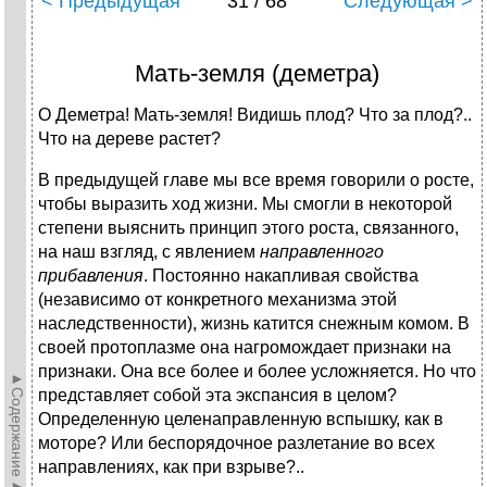
< Предыдущая
31 / 68
Следующая >
Мать-земля (деметра)
О Деметра! Мать-земля! Видишь плод? Что за плод?..
Что на дереве растет?
В предыдущей главе мы все время говорили о росте,
чтобы выразить ход жизни. Мы смогли в некоторой
степени выяснить принцип этого роста, связанного,
на наш взгляд, с явлением
направленного
прибавления
. Постоянно накапливая свойства
(независимо от конкретного механизма этой
наследственности), жизнь катится снежным комом. В
своей протоплазме она нагромождает признаки на
признаки. Она все более и более усложняется. Но что
►Содержание►
представляет собой эта экспансия в целом?
Определенную целенаправленную вспышку, как в
моторе? Или беспорядочное разлетание во всех
направлениях, как при взрыве?..