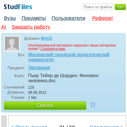
Вузы
Предметы
Пользователи
Реферат
AI
Заказать работу
fench
Добавил:
Опубликованный материал нарушает ваши авторские
права?
Сообщите нам.
Московский городской педагогический
Вуз:
университет
Эволюция
Предмет:
Пьер Тейяр де Шарден. Феномен
Файл:
человека
.doc
Скачиваний:
129
Добавлен:
08.09.2013
Размер:
1 Мб
☆
Скачать