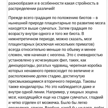
разнообразия и в особенности какая стройность в
распределении различий!
Прежде всего градация по положению биотов – в
нынешней природе плацентарные по развитию мозга
находятся выше сумчатых. Затем градация по
возрасту внутри одного и того же биота. В
нижнетретичном периоде, можно сказать, мозг
плацентарных (исключая нескольких приматов)
всегда относительно меньше по объему и менее
сложен, чем начиная с неогена. Это с очевидностью
установлено у исчезнувших фил, таких, как
диноцератиды, рогатых чудовищ, черепная коробка
которых ненамного превосходит по величине и
расположению долек стадию, достигнутую
пресмыкающимися вторичного периода. Таковы
также кондилартры. Но это наблюдается даже и
внутри одной линии. Например, у хищных эоцена
мозг, находящийся еще на стадии сумчатых, гладкий
и четко отделен от мозжечка. Было бы легко
продолжить список. Вообще, какой бы ни взять побег