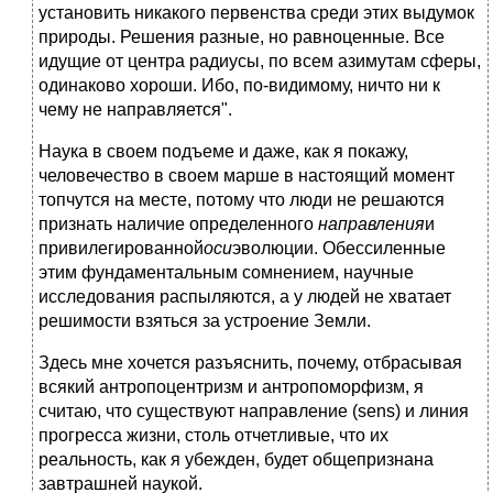
установить никакого первенства среди этих выдумок
природы. Решения разные, но равноценные. Все
идущие от центра радиусы, по всем азимутам сферы,
одинаково хороши. Ибо, по-видимому, ничто ни к
чему не направляется".
Наука в своем подъеме и даже, как я покажу,
человечество в своем марше в настоящий момент
топчутся на месте, потому что люди не решаются
признать наличие определенного
направления
и
привилегированной
оси
эволюции. Обессиленные
этим фундаментальным сомнением, научные
исследования распыляются, а у людей не хватает
решимости взяться за устроение Земли.
Здесь мне хочется разъяснить, почему, отбрасывая
всякий антропоцентризм и антропоморфизм, я
считаю, что существуют направление (sens) и линия
прогресса жизни, столь отчетливые, что их
реальность, как я убежден, будет общепризнана
завтрашней наукой.