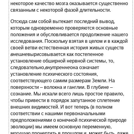
некоторое качество мозга оказывается существенно
связанным с некоторой фазой длительности.
Отсюда сам собой вытекает последний вывод,
которым одновременно проверяются основные
положения и обусловливается продолжение нашего
исследования. Поскольку взятая в целом и в каждой
своей ветви естественная история живых существ
внешне
вырисовывается как постепенное
установление обширной нервной системы, то,
следовательно,
внутренне
она означает
установление психического состояния,
соответствующего самим размерам Земли. На
поверхности – волокна и ганглии. В глубине –
сознание. Мы искали всего лишь простое правило,
чтобы привести в порядок запутанное сплетение
внешних видимостей. И вот теперь (в полном
соответствии с нашими первоначальными
предположениями о конечной психической природе
эволюции) мы имеем основную переменную,
могущую прочертить в прошлом и, может быть, даже