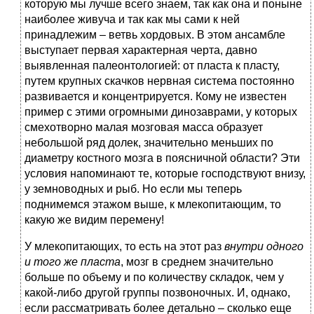
которую мы лучше всего знаем, так как она и поныне
наиболее живуча и так как мы сами к ней
принадлежим – ветвь хордовых. В этом ансамбле
выступает первая характерная черта, давно
выявленная палеонтологией: от пласта к пласту,
путем крупных скачков нервная система постоянно
развивается и концентрируется. Кому не известен
пример с этими огромными динозаврами, у которых
смехотворно малая мозговая масса образует
небольшой ряд долек, значительно меньших по
диаметру костного мозга в поясничной области? Эти
условия напоминают те, которые господствуют внизу,
у земноводных и рыб. Но если мы теперь
поднимемся этажом выше, к млекопитающим, то
какую же видим перемену!
У млекопитающих, то есть на этот раз
внутри одного
и того же пласта
, мозг в среднем значительно
больше по объему и по количеству складок, чем у
какой-либо другой группы позвоночных. И, однако,
если рассматривать более детально – сколько еще