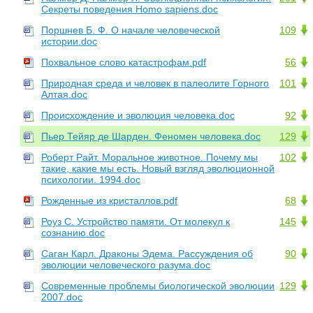
Секреты поведения Homo sapiens.doc
Поршнев Б. Ф. О начале человеческой
109
истории.doc
Похвальное слово катастрофам.pdf
56
Природная среда и человек в палеолите Горного
101
Алтая.doc
Происхождение и эволюция человека.doc
92
Пьер Тейяр де Шарден. Феномен человека.doc
129
Роберт Райт. Моральное животное. Почему мы
102
такие, какие мы есть. Новый взгляд эволюционной
психологии. 1994.doc
Рожденные из кристаллов.pdf
68
Роуз С. Устройство памяти. От молекул к
145
сознанию.doc
Саган Карл. Драконы Эдема. Рассуждения об
90
эволюции человеческого разума.doc
Современные проблемы биологической эволюции
129
2007.doc