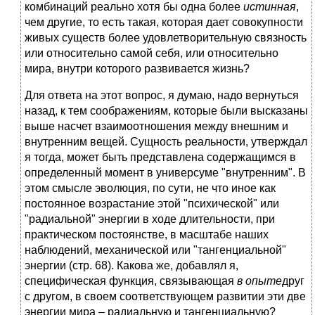
комбинаций реально хотя бы одна более
истинная
,
чем другие, то есть такая, которая дает совокупности
живых существ более удовлетворительную связность
или относительно самой себя, или относительно
мира, внутри которого развивается жизнь?
Для ответа на этот вопрос, я думаю, надо вернуться
назад, к тем соображениям, которые были высказаны
выше насчет взаимоотношения между внешним и
внутренним вещей. Сущность реальности, утверждал
я тогда, может быть представлена содержащимся в
определенный момент в универсуме "внутренним". В
этом смысле эволюция, по сути, не что иное как
постоянное возрастание этой "психической" или
"радиальной" энергии в ходе длительности, при
практическом постоянстве, в масштабе наших
наблюдений, механической или "тангенциальной"
энергии (стр. 68). Какова же, добавлял я,
специфическая функция, связывающая
в опыте
друг
с другом, в своем соответствующем развитии эти две
энергии мира – радиальную и тангенциальную?