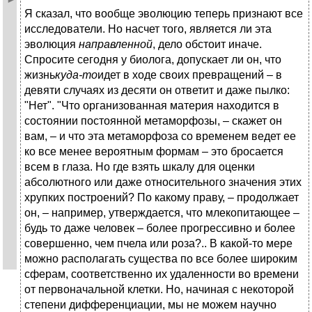
Я сказал, что вообще эволюцию теперь признают все
исследователи. Но насчет того, является ли эта
эволюция
направленной
, дело обстоит иначе.
Спросите сегодня у биолога, допускает ли он, что
жизнь
куда-то
идет в ходе своих превращений – в
девяти случаях из десяти он ответит и даже пылко:
"Нет". "Что организованная материя находится в
состоянии постоянной метаморфозы, – скажет он
вам, – и что эта метаморфоза со временем ведет ее
ко все менее вероятным формам – это бросается
всем в глаза. Но где взять шкалу для оценки
абсолютного или даже относительного значения этих
хрупких построений? По какому праву, – продолжает
он, – например, утверждается, что млекопитающее –
будь то даже человек – более прогрессивно и более
совершенно, чем пчела или роза?.. В какой-то мере
можно располагать существа по все более широким
сферам, соответственно их удаленности во времени
от первоначальной клетки. Но, начиная с некоторой
степени дифференциации, мы не можем научно