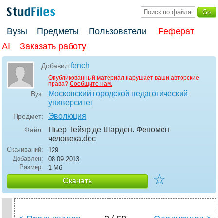
Вузы
Предметы
Пользователи
Реферат
AI
Заказать работу
fench
Добавил:
Опубликованный материал нарушает ваши авторские
права?
Сообщите нам.
Московский городской педагогический
Вуз:
университет
Эволюция
Предмет:
Пьер Тейяр де Шарден. Феномен
Файл:
человека
.doc
Скачиваний:
129
Добавлен:
08.09.2013
Размер:
1 Мб
☆
Скачать