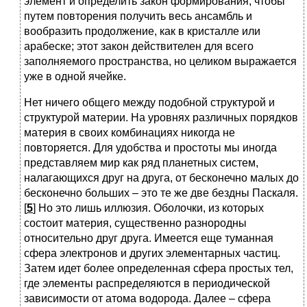
элемент и определить закон формирования, чтобы
путем повторения получить весь ансамбль и
вообразить продолжение, как в кристалле или
арабеске; этот закон действителен для всего
заполняемого пространства, но целиком выражается
уже в одной ячейке.
Нет ничего общего между подобной структурой и
структурой материи. На уровнях различных порядков
материя в своих комбинациях никогда не
повторяется. Для удобства и простоты мы иногда
представляем мир как ряд планетных систем,
налагающихся друг на друга, от бесконечно малых до
бесконечно больших – это те же две бездны Паскаля.
[
5
] Но это лишь иллюзия. Оболочки, из которых
состоит материя, существенно разнородны
относительно друг друга. Имеется еще туманная
сфера электронов и других элементарных частиц.
Затем идет более определенная сфера простых тел,
где элементы распределяются в периодической
зависимости от атома водорода. Далее – сфера