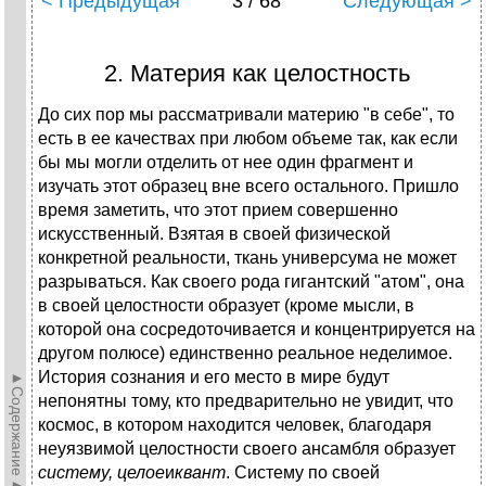
< Предыдущая
3 / 68
Следующая >
2. Материя как целостность
До сих пор мы рассматривали материю "в себе", то
есть в ее качествах при любом объеме так, как если
бы мы могли отделить от нее один фрагмент и
изучать этот образец вне всего остального. Пришло
время заметить, что этот прием совершенно
искусственный. Взятая в своей физической
конкретной реальности, ткань универсума не может
разрываться. Как своего рода гигантский "атом", она
в своей целостности образует (кроме мысли, в
которой она сосредоточивается и концентрируется на
другом полюсе) единственно реальное неделимое.
История сознания и его место в мире будут
►Содержание►
непонятны тому, кто предварительно не увидит, что
космос, в котором находится человек, благодаря
неуязвимой целостности своего ансамбля образует
систему, целое
и
квант
. Систему по своей