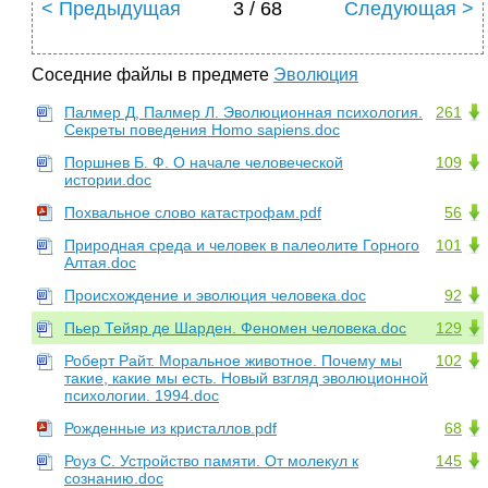
< Предыдущая
3 / 68
Следующая >
Соседние файлы в предмете
Эволюция
Палмер Д, Палмер Л. Эволюционная психология.
261
Секреты поведения Homo sapiens.doc
Поршнев Б. Ф. О начале человеческой
109
истории.doc
Похвальное слово катастрофам.pdf
56
Природная среда и человек в палеолите Горного
101
Алтая.doc
Происхождение и эволюция человека.doc
92
Пьер Тейяр де Шарден. Феномен человека.doc
129
Роберт Райт. Моральное животное. Почему мы
102
такие, какие мы есть. Новый взгляд эволюционной
психологии. 1994.doc
Рожденные из кристаллов.pdf
68
Роуз С. Устройство памяти. От молекул к
145
сознанию.doc