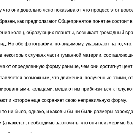
 что они довольно ясно показывают, что процесс этот вовсе
бразен, как предполагают Общепринятое понятие состоит в 
ения колец, образующих планеты, возникает громадный в
ид. Но обе фотографии, по-видимому, указывают на то, что,
 в некоторых случаях части туманной материи, составляющи
мают определенную форму раньше, чем они достигнут цент
тавляется возможным, что движения, полученные этими, от
ированными, кольцами, мешают им приблизиться к телу, ко
ают и которое еще сохраняет свою неправильную форму.
ы то ни было, однако, и каковы бы ни были размеры зарож
м (а кажется, необходимо заключить, что они неизмеримо б