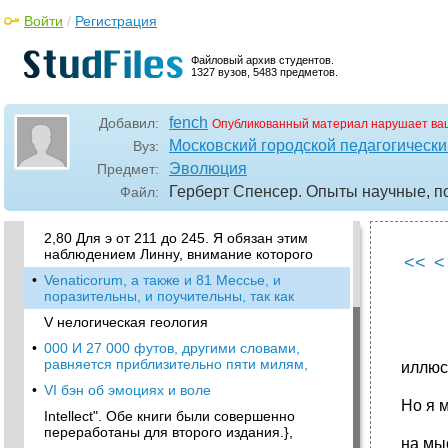
•
IV гипотеза туманных масс
Войти
/
Регистрация
•
262 Комет, открытых с 1680 г., 130
вращаются в одном направлении с
планетами
Файловый архив студентов.
1327 вузов, 5483 предметов.
•
1/360 Силы тяжести.
•
136, Изд. 1862 г. И 182 последующих
fench
Добавил:
Опубликованный материал нарушает ва
изданий), после того как совершились все
Московский городской педагогически
Вуз:
•
0,09311. Если брать при вычислении не
Эволюция
Предмет:
отдельные планетоиды, а группы первых
Герберт Спенсер. Опыты научные, по
Файл:
•
2,65, Приблизительно то же, что среднее
расстояний четырех наибольших таких
2,80 Для э от 211 до 245. Я обязан этим
наблюдением Линну, внимание которого
<<
<
•
Venaticorum, а также и 81 Мессье, и
поразительны, и поучительны, так как
V нелогическая геология
•
000 И 27 000 футов, другими словами,
равняется приблизительно пяти милям,
иллюс
•
VI бэн об эмоциях и воле
Но я м
Intellect". Обе книги были совершенно
переработаны для второго издания.},
на мы