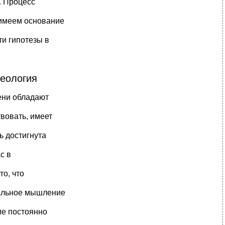
. Процесс
 имеем основание
ти гипотезы в
геология
ени обладают
твовать, имеет
ь достигнута
с в
то, что
нальное мышление
ие постоянно