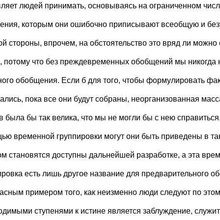
вляет людей принимать, основываясь на ограниченном числ
ения, которым они ошибочно приписывают всеобщую и без
ой стороны, впрочем, на обстоятельство это вряд ли можно 
о, потому что без преждевременных обобщений мы никогда 
ного обобщения. Если б для того, чтобы формулировать фа
ались, пока все они будут собраны, неорганизованная мас
 была бы так велика, что мы не могли бы с нею справиться.
ью временной группировки могут они быть приведены в так
ом становятся доступны дальнейшей разработке, а эта вре
ировка есть лишь другое название для предварительного о
асным примером того, как неизменно люди следуют по этом
одимыми ступенями к истине является заблуждение, служит