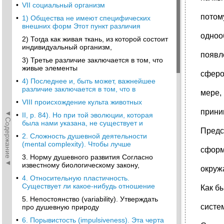
•
VII социальный организм
потому
•
1) Общества не имеют специфических
внешних форм Этот пункт различия
одноо
2) Тогда как живая ткань, из которой состоит
индивидуальный организм,
появл
3) Третье различие заключается в том, что
живые элементы
сферо
•
4) Последнее и, быть может, важнейшее
различие заключается в том, что в
мере,
•
VIII происхождение культа животных
прини
◄Содержание◄
•
II, p. 84). Но при той эволюции, которая
была нами указана, не существует и
Предс
•
2. Сложность душевной деятельности
(mental complexity). Чтобы лучше
сформ
3. Норму душевного развития Согласно
известному биологическому закону,
окруж
•
4. Относительную пластичность.
Существует ли какое-нибудь отношение
Как б
5. Непостоянство (variability). Утверждать
систе
про душевную природу
•
6. Порывистость (impulsiveness). Эта черта