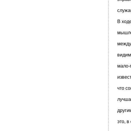
•
7 Подверглись новому заключению. Из
мюнхенской тюрьмы с 1843 по 1845 г.
служа
•
150.}. Кэмпбелл приводит "примеры сильно
развитого чувства долга у этих
В ход
•
520.}, Этот факт, будь он ему известен, мог
бы навести его на мысль, что
мышле
•
1888 Г., предпринял защиту кантовской
этики в издаваемом им американском
между
•
1845 Г. И последующих годов.
видим
Законодательной санкции, установленной в
•
1840 Годом сделано в этом отношении
мало-
очень мало улучшений" {"Rudimentary
•
17,9 И даже 20,4 на тысячу, хотя в то же
извес
самое время смертность среди
•
1839.}. И если какое-нибудь учреждение
что с
берет на себя не две функции, а целую
лучша
•
1846 Г. Для заключения счетов, дутых и
безумных затей, оставляет их
други
•
98 Юристов, из них человек 60
практикующих, остальные - удалившиеся от
дел,
это, 
1857 Г.} составляющих нижнюю палату,