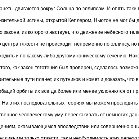
ланеты двигаются вокруг Солнца по эллипсам. И опять-таки 
изительной истины, открытой Кеплером, Ньютон не мог бы д
 закона, из которого явствует, что движение небесного тела
о центра тяжести не происходит непременно по эллипсу, но
ходить и по какому-либо другому коническому сечению. Нак
 того, как закон тяготения был проверен, сделалось возмож
ительные пути планет, их путников и комет и доказать, что 
рбаций орбиты их всегда более или менее уклоняются от п
. На этих последовательных теориях мы можем проследить 
твенное человеческому уму, перескакивать от немногих да
ениям, оказывающимся впоследствии или совершенно ош
едливыми только отчасти, так и необходимость этих перех