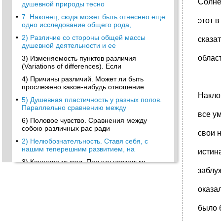
Солне
душевной природы тесно
•
7. Наконец, сюда может быть отнесено еще
этот 
одно исследование общего рода,
•
2) Различие со стороны общей массы
сказат
душевной деятельности и ее
облас
3) Изменяемость пунктов различия
(Variations of differences). Если
4) Причины различий. Может ли быть
прослежено какое-нибудь отношение
Накло
•
5) Душевная пластичность у разных полов.
Параллельно сравнению между
все у
6) Половое чувство. Сравнения между
собою различных рас ради
свои 
•
2) Нелюбознателъность. Ставя себя, с
нашим теперешним развитием, на
истин
3) Качество мысли. Под эту несколько
неопределенную рубрику можно
заблу
4) Особенные способности к тем
оказа
умственным особенностям, которые
•
5) Эмоциональные особенности. Эти
было 
особенности заслуживают тщательного