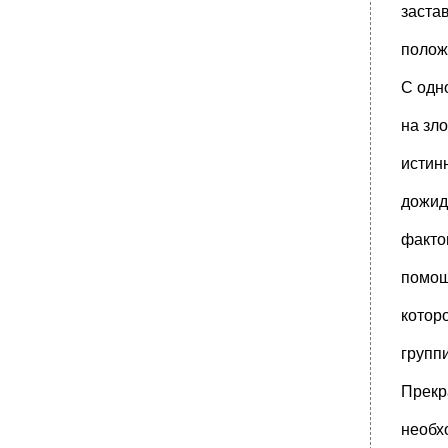
6) Альтруистические чувства. Эти чувства,
заста
являясь позже в развитии
•
XI мартино об эволюции
полож
•
XII факторы органической эволюции"
С одн
•
210.} } У древесных же листьев
эпидермальный слой, кроме различия с
на зл
клетками
•
Vol. II, p. 343 (second edition).}; для наших
истин
целей можно удовольствоваться
•
I генезис науки
дожид
•
Часть I. Матезис. - Пневматогения.
фактов
Первичное искусство, Первичное
Часть III. Биология. - Органософия,
помощ
Фитогения, Фитофизиология,
•
1'Ordre de generalite et de dependance des
котор
phenomenes, qu'elle doit etre
•
II классификация наук
групп
•
Imprime a l'esprit humain, il y a deux siecles,
Прекр
par l'action combinee des
•
Imbu de ces idees, que nous exposons sans
необх
les discuter pour le moment, m.