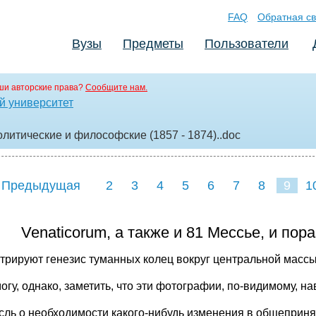
FAQ
Обратная св
Вузы
Предметы
Пользователи
ши авторские права?
Сообщите нам.
й университет
литические и философские (1857 - 1874).
.doc
 Предыдущая
2
3
4
5
6
7
8
9
1
17
18
19
20
21
2
Venaticorum, а также и 81 Мессье, и пор
трируют генезис туманных колец вокруг центральной массы
огу, однако, заметить, что эти фотографии, по-видимому, н
сль о необходимости какого-нибудь изменения в общеприня