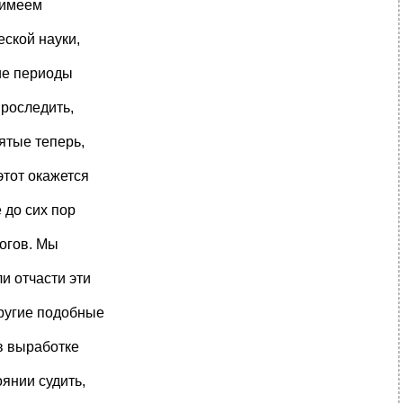
 имеем
еской науки,
ие периоды
проследить,
ятые теперь,
этот окажется
 до сих пор
логов. Мы
и отчасти эти
другие подобные
в выработке
оянии судить,