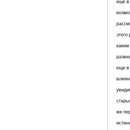
еще в
только 250 достойных, с классовой точки
•
1796-97 Гг. Обнаружились банкротства
возмо
провинциальных банков; в Лондоне
5 000 000 Ф. Ст., паника разом миновала.
рассм
•
1820 Гг., т. Е. Не оказалось ли, что лишь
только запретительная мера была
этого 
•
1795-96 Гг. Никто другой как правительство
каким
вынудило чрезмерный выпуск
•
300 000 Ф. Ст.; припомним, что эти союзы
разви
обыкновенно помогают друг другу и
•
1862 Г Дж. Леббоку удалось - не в качестве
еще в
законодателя, а в качестве
•
000 000 Ф. Ст.; и кто заявил бы, что вслед за
влиян
заботами об образовании
увиди
стары
же пе
истинн