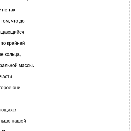
 не так
том, что до
ращающийся
 по крайней
е кольца,
ральной массы.
части
торое они
дающихся
ольше нашей