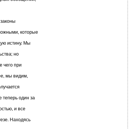
 законы
ложными, которые
ую истину. Мы
ьства; но
е чего при
е, мы видим,
олучается
 теперь один за
остью, и все
тезе. Находясь