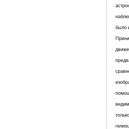
•
Inaccessible, et vide de sens pour сознания
астро
*** (Основные начала, п.
Intellectuelle" (р. 48)** зависимости от
наблю
преобладающих
было 
•
Independants des autres. C'est donc также,
способствуя первым в
Прини
•
1) Доказать, что я не имел "никакого
понятия" о том смысле выражения
движе
•
1842 Г. И выпущенных отдельной брошюрой
в 1843 г. В этих письмах среди
предв
1852 Г., в опыте о Нравах и обычаях,
напечатанном в апреле 1854 г., позднее
сравн
•
1662 Г. Это сочинение, в котором в первый
раз сделана была попытка
изобра
•
I spear'd him with a jest
помощ
•
1864 Г. - семь лет после моего опыта.}."
•
7 Февраля 1883 года мне случилось
видим
услышать пение жаворонков; но, что
тольк
•
110). Если бы он познакомился с главой о
ритмичности чувствований в моих
гелио
•
39) Он говорит: