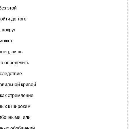
без этой
ойти до того
 вокруг
 может
онец, лишь
но определить
вследствие
равильной кривой
как стремление,
нных к широким
ибочными, или
одных обобщений,