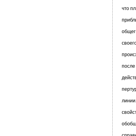
•
6) Душа или я. Входить в подробное
что п
рассмотрение всего этого было бы в
•
5Б), что, хотя мы приходим путем выводов
прибл
"к тому убеждению, что душа и
общего
•
3. Затем я спросил, каким образом проф.
Тэт признает основанием физики
своег
•
III и IV части Оснований психологии заняты
изложением эволюции духа, как
проис
•
40 Его первой статьи мы находим
следующие слова:
после
•
I обычаи и приличия
действ
•
1100. Если же мы разделим те 380 000 ф.
Ст., которые эти господа
перту
•
1848 Г. Парламент, хотя, в сущности, он сам
подал мысль об этой сделке и
линии
•
10 000 Ф. Ст. Имел возможность помочь
построению побочной линии, обещающей
свойс
1/2 %, Через десять лет будет приносить
только 3 %, на сумму 21 000 000 ф.
обобщ
•
III торговая нравственность
справ