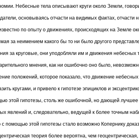
номии. Небесные тела описывают круги около Земли, гово
датели, основываясь отчасти на видимых фактах, отчасти на
известно по опыту о движениях, происходящих на Земле ок
мая за неимением какого бы то ни было другого представле
ния за круговые, они уподобляли им и движения небесных т
арительного мнения, как ни ошибочно оно было, невозмож
ение положений, которое показало, что движение небесных 
зить кругами, и привело к гипотезе эпициклов и эксцентрико
ью этой гипотезы, столь же ошибочной, но дающей лучшее
ых явлений и, следовательно, ведущей к более точным наб
о с помощью этой гипотезы стало возможно Копернику доказ
центрическая теория более вероятна, чем геоцентрическая, 