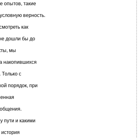
е опытов, такие
условную верность.
смотреть как
не дошли бы до
кты, мы
са накопившихся
 Только с
ой порядок, при
менная
бобщения.
у пути и какими
 история