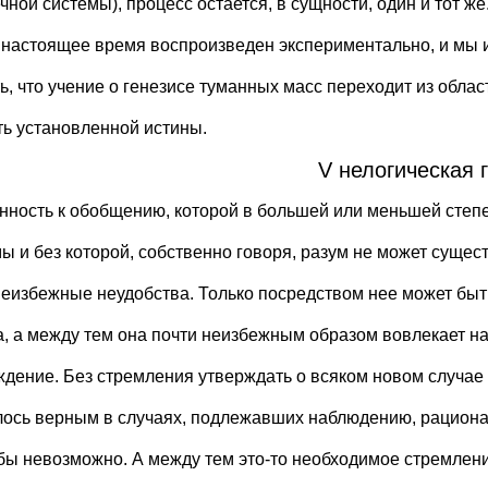
чной системы), процесс остается, в сущности, один и тот же
в настоящее время воспроизведен экспериментально, и мы
ь, что учение о генезисе туманных масс переходит из облас
ть установленной истины.
V нелогическая 
нность к обобщению, которой в большей или меньшей степ
мы и без которой, собственно говоря, разум не может сущес
неизбежные неудобства. Только посредством нее может быт
а, а между тем она почти неизбежным образом вовлекает на
ждение. Без стремления утверждать о всяком новом случае 
лось верным в случаях, подлежавших наблюдению, рацио
бы невозможно. А между тем это-то необходимое стремлен