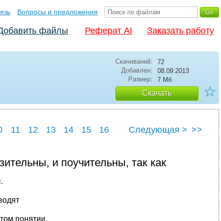
язь
Вопросы и предложения
Добавить файлы
Реферат AI
Заказать работу
Скачиваний:
72
Добавлен:
08.09.2013
Размер:
7 Мб
☆
Скачать
0
11
12
13
14
15
16
Следующая >
>>
2
23
24
25
азительны, и поучительны, так как
.
аводят
том понятии,