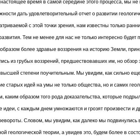
 настоящее время в самой середине этого процесса, мы не
жности дать удовлетворительный отчет о развитии геологич
атриваемой с этой точки зрения, нам известны только ранн
развития. Тем не менее для нас не только интересно будет 
 образом более здравые воззрения на историю Земли, прин
лись из грубых воззрений, предшествовавших им, но обзор 
 высшей степени поучительным. Мы увидим, как сильно еще
ие старых идей на умы не только общества, но и самих гео
м, каким образом того рода доказательства, которые подрыл
е идеи, с каждым днем умножаются и грозят произвести и 
ревороты. Словом, мы увидим, как далеко мы подвинулись 
ой геологической теории, а увидев это, будем более в сост