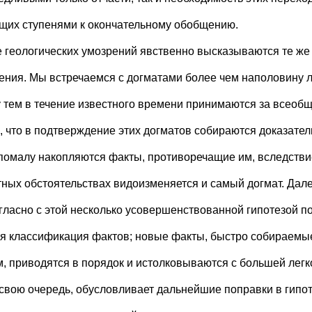
щих ступенями к окончательному обобщению.
е геологических умозрений явственно высказываются те же
ния. Мы встречаемся с догматами более чем наполовину 
 тем в течение известного времени принимаются за всеобщ
, что в подтверждение этих догматов собираются доказател
помалу накопляются факты, противоречащие им, вследстви
тных обстоятельствах видоизменяется и самый догмат. Дале
огласно с этой несколько усовершенствованной гипотезой п
я классификация фактов; новые факты, быстро собираемые
м, приводятся в порядок и истолковываются с большей легк
в свою очередь, обусловливает дальнейшие поправки в гипо