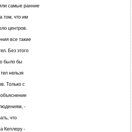
рили самые ранние
 том, что им
оло центров.
ния все такие
ел. Без этого
но было бы
тел нельзя
в. Только с
 объяснение
людениям, -
ать, что
а Кеплеру -