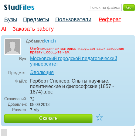
Вузы
Предметы
Пользователи
Реферат
AI
Заказать работу
fench
Добавил:
Опубликованный материал нарушает ваши авторские
права?
Сообщите нам.
Московский городской педагогический
Вуз:
университет
Эволюция
Предмет:
Герберт Спенсер. Опыты научные,
Файл:
политические и философские (1857 -
1874).
.doc
Скачиваний:
72
Добавлен:
08.09.2013
Размер:
7 Мб
☆
Скачать