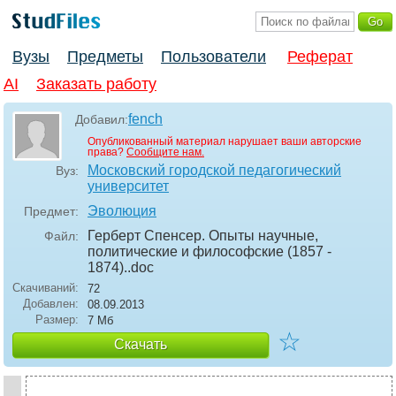
Вузы
Предметы
Пользователи
Реферат
AI
Заказать работу
fench
Добавил:
Опубликованный материал нарушает ваши авторские
права?
Сообщите нам.
Московский городской педагогический
Вуз:
университет
Эволюция
Предмет:
Герберт Спенсер. Опыты научные,
Файл:
политические и философские (1857 -
1874).
.doc
Скачиваний:
72
Добавлен:
08.09.2013
Размер:
7 Мб
☆
Скачать