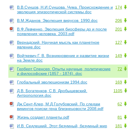
В.В.Сунцов, Н.И.Сунцова. Чума. Происхождение и
174
эволюция эпизоотической системы.doc
В.М.Жданов. Эволюция вирусов. 1990.doc
206
В.Ф.Левченко. Эволюция биосферы до и после
201
появления человека. 2003.pdf
Вернадский. Научная мысль как планетное
127
явление.doc
Войткевич Г. В. Возникновение и развитие жизни
149
на Земле.doc
Герберт Спенсер. Опыты научные, политические
72
и философские (1857 - 1874)..doc
Глобальный эволюционизм 1994.doc
169
Д.В. Богатенков, С.В. Дробышевский.
1105
Антропология.doc
Дж.Сент-Клер, М.Д.Голубовский. По следам
62
викингов поиски гена близнецовости 2008.pdf
Жизнь создает планеты.pdf
81
И.В. Седлецкий. Этот безумный, безумный мир
181