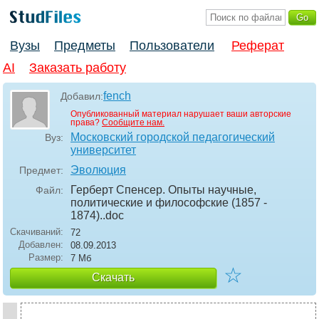
Вузы
Предметы
Пользователи
Реферат
AI
Заказать работу
fench
Добавил:
Опубликованный материал нарушает ваши авторские
права?
Сообщите нам.
Московский городской педагогический
Вуз:
университет
Эволюция
Предмет:
Герберт Спенсер. Опыты научные,
Файл:
политические и философские (1857 -
1874).
.doc
Скачиваний:
72
Добавлен:
08.09.2013
Размер:
7 Мб
☆
Скачать