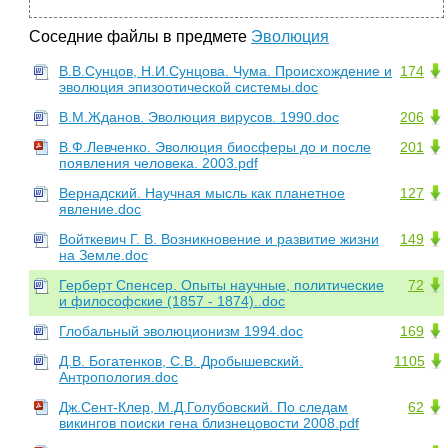
Соседние файлы в предмете
Эволюция
В.В.Сунцов, Н.И.Сунцова. Чума. Происхождение и
174
эволюция эпизоотической системы.doc
В.М.Жданов. Эволюция вирусов. 1990.doc
206
В.Ф.Левченко. Эволюция биосферы до и после
201
появления человека. 2003.pdf
Вернадский. Научная мысль как планетное
127
явление.doc
Войткевич Г. В. Возникновение и развитие жизни
149
на Земле.doc
Герберт Спенсер. Опыты научные, политические
72
и философские (1857 - 1874)..doc
Глобальный эволюционизм 1994.doc
169
Д.В. Богатенков, С.В. Дробышевский.
1105
Антропология.doc
Дж.Сент-Клер, М.Д.Голубовский. По следам
62
викингов поиски гена близнецовости 2008.pdf