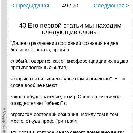
< Предыдущая
49 / 70
Следующая >
40 Его первой статьи мы находим
следующие слова:
"Далее о разделении состояний сознания на два
больших агрегата, яркий и
слабый, говорится как о "дифференциации их на два
противоположных бытия,
которые мы называем субъектом и объектом". Если
слова вообще имеют
какое-нибудь значение, то м-р Спенсер, очевидно,
отождествляет "объект" с
►Содержание►
агрегатом состояний сознания. Между тем в том
месте, откуда проф. Грин взял
эти слова и которое у него самого помещено внизу