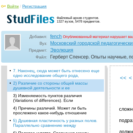
была нами указана, не существует и
Войти
/
Регистрация
•
2. Сложность душевной деятельности
(mental complexity). Чтобы лучше
Файловый архив студентов.
3. Норму душевного развития Согласно
1327 вузов, 5478 предметов.
известному биологическому закону,
•
4. Относительную пластичность.
fench
Добавил:
Опубликованный материал нарушает ва
Существует ли какое-нибудь отношение
Московский городской педагогически
Вуз:
5. Непостоянство (variability). Утверждать
Эволюция
Предмет:
про душевную природу
Герберт Спенсер. Опыты научные, по
Файл:
•
6. Порывистость (impulsiveness). Эта черта
душевной природы тесно
•
7. Наконец, сюда может быть отнесено еще
одно исследование общего рода,
<<
<
•
2) Различие со стороны общей массы
душевной деятельности и ее
3) Изменяемость пунктов различия
(Variations of differences). Если
4) Причины различий. Может ли быть
сложн
прослежено какое-нибудь отношение
подра
•
5) Душевная пластичность у разных полов.
Параллельно сравнению между
должн