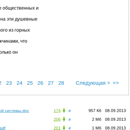
ие общественных и
на эти душевные
ного из горных
жчинами, что
олько он
2
23
24
25
26
27
28
Следующая >
>>
2
33
ой системы.doc
174
957 Кб
08.09.2013
#
206
2 Мб
08.09.2013
#
pdf
201
1 Мб
08.09.2013
#