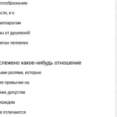
ногообразными
ти, и к
м аппаратам
ны от душевной
типах человека
ослежено какое-нибудь отношение
ыми ролями, которые
ие привычки на
кже допустив
 каждом
ие отличаются