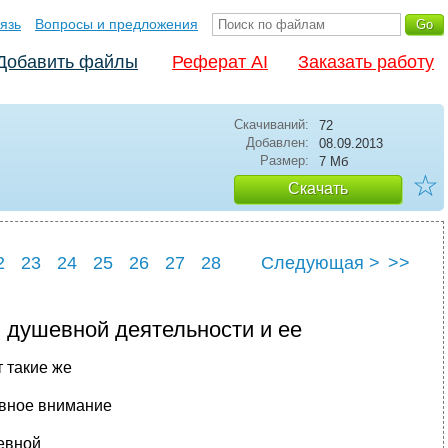
язь
Вопросы и предложения
Добавить файлы
Реферат AI
Заказать работу
Скачиваний:
72
Добавлен:
08.09.2013
Размер:
7 Мб
☆
Скачать
2
23
24
25
26
27
28
Следующая >
>>
2
33
 душевной деятельности и ее
т такие же
авное внимание
евной