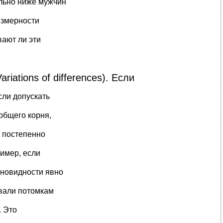
ельно ниже мужчин
езмерности
вают ли эти
iations of differences). Если
сли допускать
общего корня,
ь постепенно
ример, если
зновидности явно
авали потомкам
. Это