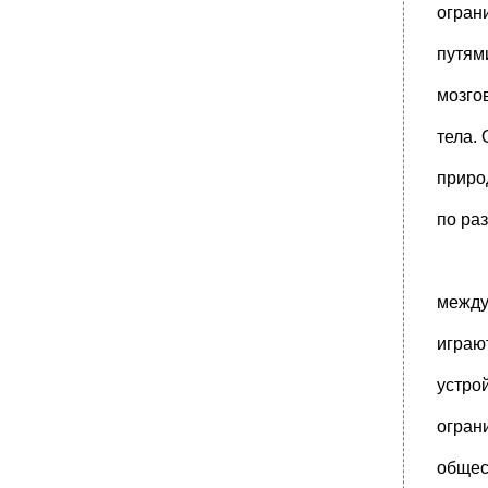
огран
•
1662 Г. Это сочинение, в котором в первый
раз сделана была попытка
путям
•
I spear'd him with a jest
мозго
•
1864 Г. - семь лет после моего опыта.}."
•
7 Февраля 1883 года мне случилось
тела.
услышать пение жаворонков; но, что
•
110). Если бы он познакомился с главой о
приро
ритмичности чувствований в моих
•
39) Он говорит:
по ра
•
6) Душа или я. Входить в подробное
рассмотрение всего этого было бы в
•
5Б), что, хотя мы приходим путем выводов
между
"к тому убеждению, что душа и
•
3. Затем я спросил, каким образом проф.
играю
Тэт признает основанием физики
•
III и IV части Оснований психологии заняты
устро
изложением эволюции духа, как
огран
•
40 Его первой статьи мы находим
следующие слова:
общес
•
I обычаи и приличия