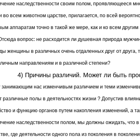
ичение наследственности своим полом, проявляющееся м
и во всем животном царстве, прилагается, по всей вероятнос
вым аппаратам точно в такой же мере, как и ко всем други
 Отсюда вопрос: не расходится ли душевная природа мужчи
ды женщины в различных очень отдаленных друг от друга, 
зличным направлениям и в различной степени?
4) Причины различий. Может ли быть пр
 занимающим нас изменчивым различием и теми изменчив
т различные полы в деятельностях жизни ? Допустив влиян
йство и функцию органов путем накопления изменений, а та
ичение наследственности полом, мы должны ожидать, что в
тве, где деятельности одного пола из поколения в поколен