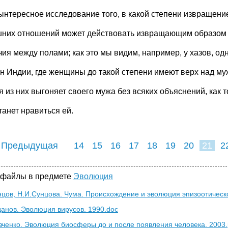
ынтересное исследование того, в какой степени извращен
них отношений может действовать извращающим образом 
чия между полами; как это мы видим, например, у хазов, од
н Индии, где женщины до такой степени имеют верх над му
 из них выгоняет своего мужа без всяких объяснений, как т
танет нравиться ей.
 Предыдущая
14
15
16
17
18
19
20
21
2
29
30
31
3
 файлы в предмете
Эволюция
нцов, Н.И.Сунцова. Чума. Происхождение и эволюция эпизоотическ
анов. Эволюция вирусов. 1990.doc
вченко. Эволюция биосферы до и после появления человека. 2003.