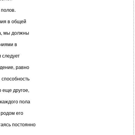
 полов.
чия в общей
а, мы должны
ичиями в
м следует
ждение, равно
я способность
 еще другое,
 каждого пола
 родом его
гаясь постоянно