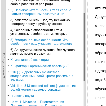
6) Половое чувство. Сравнения между
собою различных рас ради
деяте
•
2) Нелюбознателъность. Ставя себя, с
нашим теперешним развитием, на
Допус
3) Качество мысли. Под эту несколько
неопределенную рубрику можно
массе
4) Особенные способности к тем
умственным особенностям, которые
изучи
•
5) Эмоциональные особенности. Эти
особенности заслуживают тщательного
воспр
6) Альтруистические чувства. Эти чувства,
обрат
◄Содержание◄
являясь позже в развитии
•
XI мартино об эволюции
как и
•
XII факторы органической эволюции"
к дет
•
210.} } У древесных же листьев
эпидермальный слой, кроме различия с
клетками
подоб
•
Vol. II, p. 343 (second edition).}; для наших
обусл
целей можно удовольствоваться
•
I генезис науки
телес
•
Часть I. Матезис. - Пневматогения.
Первичное искусство, Первичное