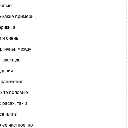
оловые
е-какие примеры.
рики, а
 и очень
ергичны, между
л здесь до
ждении.
Ограничение
к те половые
расах, так и
се или в
ее частное, но