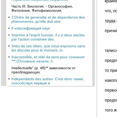
крайн
Часть III. Биология. - Органософия,
Фитогения, Фитофизиология,
что, 
•
1'Ordre de generalite et de dependance des
труда
phenomenes, qu'elle doit etre
•
II классификация наук
причи
•
Imprime a l'esprit humain, il y a deux siecles,
par l'action combinee des
•
Imbu de ces idees, que nous exposons sans
les discuter pour le moment, m.
телес
•
Inaccessible, et vide de sens pour сознания
предп
*** (Основные начала, п.
Intellectuelle" (р. 48)** зависимости от
то пр
преобладающих
•
Independants des autres. C'est donc также,
накоп
способствуя первым в
•
1) Доказать, что я не имел "никакого
перво
понятия" о том смысле выражения
предп
•
1842 Г. И выпущенных отдельной брошюрой
в 1843 г. В этих письмах среди
того 
1852 Г., в опыте о Нравах и обычаях,
напечатанном в апреле 1854 г., позднее