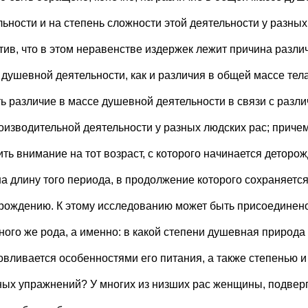
льности и на степень сложности этой деятельности у разных
тив, что в этом неравенстве издержек лежит причина разли
 душевной деятельности, как и различия в общей массе тел
ть различие в массе душевной деятельности в связи с разл
оизводительной деятельности у разных людских рас; приче
ить внимание на тот возраст, с которого начинается деторо
 на длину того периода, в продолжение которого сохраняетс
орождению. К этому исследованию может быть присоединено
ного же рода, а именно: в какой степени душевная природа
овливается особенностями его питания, а также степенью и
ных упражнений? У многих из низших рас женщины, подвер