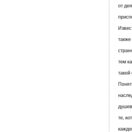
•
1100. Если же мы разделим те 380 000 ф.
от де
Ст., которые эти господа
•
1848 Г. Парламент, хотя, в сущности, он сам
присп
подал мысль об этой сделке и
Извест
•
10 000 Ф. Ст. Имел возможность помочь
построению побочной линии, обещающей
также
1/2 %, Через десять лет будет приносить
только 3 %, на сумму 21 000 000 ф.
стран
•
III торговая нравственность
•
7 Подверглись новому заключению. Из
тем ка
мюнхенской тюрьмы с 1843 по 1845 г.
такой
•
150.}. Кэмпбелл приводит "примеры сильно
развитого чувства долга у этих
Понят
•
520.}, Этот факт, будь он ему известен, мог
бы навести его на мысль, что
насле
•
1888 Г., предпринял защиту кантовской
этики в издаваемом им американском
душев
•
1845 Г. И последующих годов.
Законодательной санкции, установленной в
те, ко
•
1840 Годом сделано в этом отношении
очень мало улучшений" {"Rudimentary
каждо