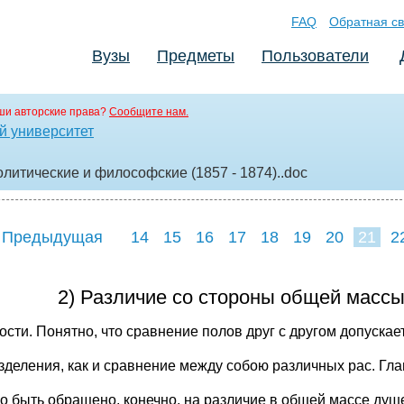
FAQ
Обратная св
Вузы
Предметы
Пользователи
ши авторские права?
Сообщите нам.
й университет
литические и философские (1857 - 1874).
.doc
 Предыдущая
14
15
16
17
18
19
20
21
2
29
30
31
3
2) Различие со стороны общей массы
ости. Понятно, что сравнение полов друг с другом допускае
зделения, как и сравнение между собою различных рас. Гл
о быть обращено, конечно, на различие в общей массе душ