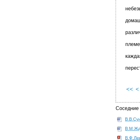
•
17,9 И даже 20,4 на тысячу, хотя в то же
небез
самое время смертность среди
•
1839.}. И если какое-нибудь учреждение
домаш
берет на себя не две функции, а целую
•
1846 Г. Для заключения счетов, дутых и
разли
безумных затей, оставляет их
•
98 Юристов, из них человек 60
племе
практикующих, остальные - удалившиеся от
дел,
каждая
1857 Г.} составляющих нижнюю палату,
только 250 достойных, с классовой точки
перес
•
1796-97 Гг. Обнаружились банкротства
провинциальных банков; в Лондоне
5 000 000 Ф. Ст., паника разом миновала.
<<
<
•
1820 Гг., т. Е. Не оказалось ли, что лишь
только запретительная мера была
Соседние
•
1795-96 Гг. Никто другой как правительство
вынудило чрезмерный выпуск
В.В.Су
•
300 000 Ф. Ст.; припомним, что эти союзы
обыкновенно помогают друг другу и
В.М.Жд
•
1862 Г Дж. Леббоку удалось - не в качестве
В.Ф.Ле