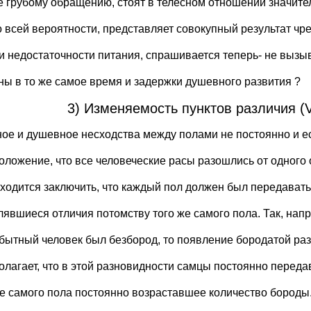
е грубому обращению, стоят в телесном отношении значит
по всей вероятности, представляет совокупный результат чр
 и недостаточности питания, спрашивается теперь- не вызы
ны в то же самое время и задержки душевного развития ?
3) Изменяемость пунктов различия (Var
ное и душевное несходства между полами не постоянно и е
оложение, что все человеческие расы разошлись от одного 
иходится заключить, что каждый пол должен был передават
лявшиеся отличия потомству того же самого пола. Так, нап
бытный человек был безбород, то появление бородатой ра
олагает, что в этой разновидности самцы постоянно перед
же самого пола постоянно возраставшее количество бороды