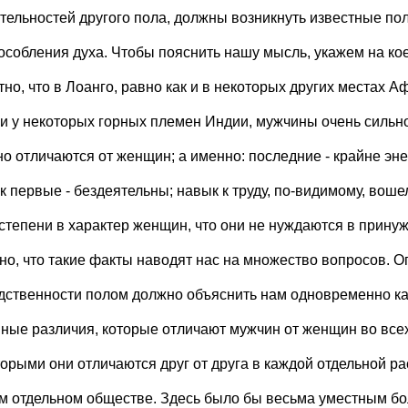
ятельностей другого пола, должны возникнуть известные п
особления духа. Чтобы пояснить нашу мысль, укажем на ко
но, что в Лоанго, равно как и в некоторых других местах Аф
 и у некоторых горных племен Индии, мужчины очень сильно
но отличаются от женщин; а именно: последние - крайне эн
к первые - бездеятельны; навык к труду, по-видимому, воше
 степени в характер женщин, что они не нуждаются в прину
но, что такие факты наводят нас на множество вопросов. 
дственности полом должно объяснить нам одновременно ка
ные различия, которые отличают мужчин от женщин во всех 
торыми они отличаются друг от друга в каждой отдельной ра
м отдельном обществе. Здесь было бы весьма уместным бол